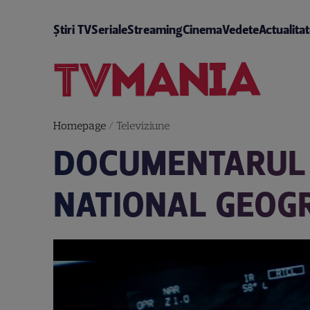
Știri TV
Seriale
Streaming
Cinema
Vedete
Actualita
Homepage
/
Televiziune
DOCUMENTARUL „
NATIONAL GEOG