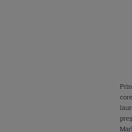
Prin
cor
laur
preș
Mark