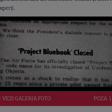
xperți.
VEZI
GALERIA
FOTO
POZA
1