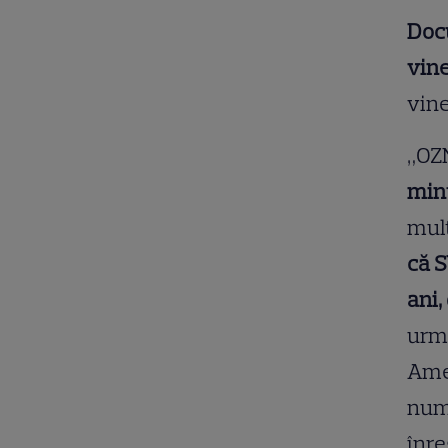
Docu
vine
vine
„OZN
min
mult
că S
ani,
urmă
Amer
nume
înre