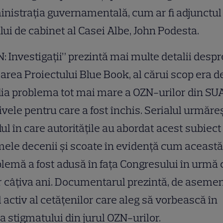
nistrația guvernamentală, cum ar fi adjunctul
lui de cabinet al Casei Albe, John Podesta.
: Investigații” prezintă mai multe detalii despr
area Proiectului Blue Book, al cărui scop era d
ia problema tot mai mare a OZN-urilor din SUA
vele pentru care a fost închis. Serialul urmăre
l în care autoritățile au abordat acest subiect
mele decenii și scoate în evidență cum această
lemă a fost adusă în fața Congresului în urmă 
 câțiva ani. Documentarul prezintă, de aseme
l activ al cetățenilor care aleg să vorbească în
a stigmatului din jurul OZN-urilor.