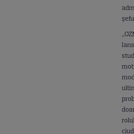
admi
șefu
„OZN
lans
stud
moti
modu
ulti
prob
doar
rolu
ciud