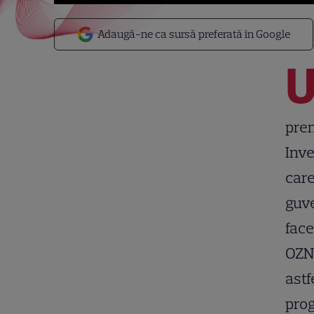
Adaugă-ne ca sursă preferată în Google
prem
Inve
care
guve
face
OZN-
astf
prog