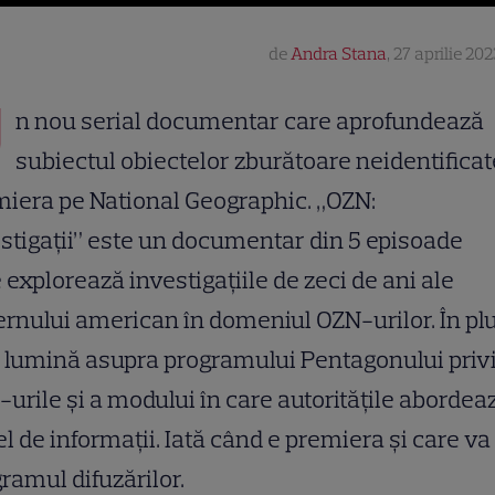
de
Andra Stana
,
27 aprilie 202
U
n nou serial documentar care aprofundează
subiectul obiectelor zburătoare neidentificat
iera pe National Geographic. „OZN:
stigații” este un documentar din 5 episoade
 explorează investigațiile de zeci de ani ale
rnului american în domeniul OZN-urilor. În plu
 lumină asupra programului Pentagonului priv
urile și a modului în care autoritățile abordea
el de informații. Iată când e premiera și care va 
ramul difuzărilor.