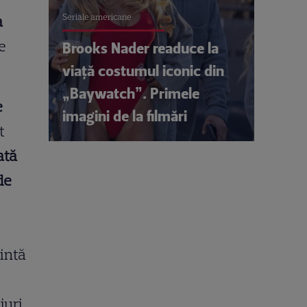
Seriale americane
a
re
Brooks Nader readuce la
viață costumul iconic din
„Baywatch”. Primele
e
imagini de la filmări
t
ată
de
l
zintă
iuri