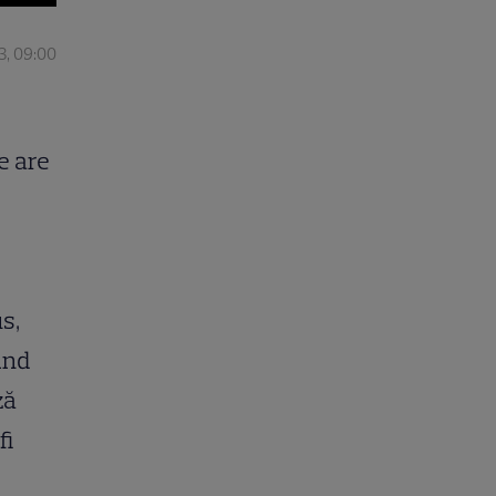
3, 09:00
e are
s,
ind
ză
fi