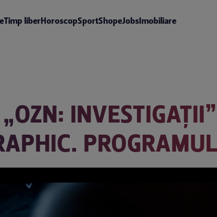
te
Timp liber
Horoscop
Sport
Shop
eJobs
Imobiliare
OZN: INVESTIGAȚII”
RAPHIC. PROGRAMUL