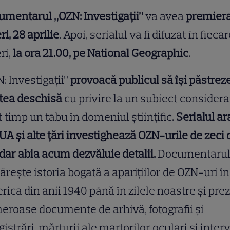
mentarul „OZN: Investigații”
va avea
premier
ri, 28 aprilie
. Apoi, serialul va fi difuzat în fieca
ri,
la ora 21.00, pe National Geographic
.
: Investigații”
provoacă publicul să își păstrez
tea deschisă
cu privire la un subiect considera
 timp un tabu în domeniul științific.
Serialul ar
UA și alte țări investighează OZN-urile de zeci 
 dar abia acum dezvăluie detalii.
Documentaru
rește istoria bogată a aparițiilor de OZN-uri în
ica din anii 1940 până în zilele noastre și pre
roase documente de arhivă, fotografii și
gistrări, mărturii ale martorilor oculari și interv