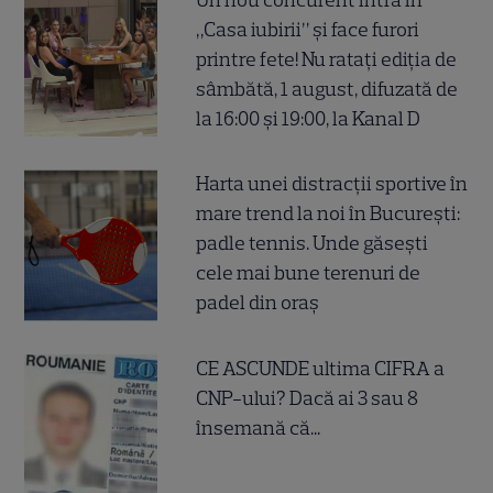
Un nou concurent intră în
„Casa iubirii” și face furori
printre fete! Nu ratați ediția de
sâmbătă, 1 august, difuzată de
la 16:00 și 19:00, la Kanal D
Harta unei distracții sportive în
mare trend la noi în București:
padle tennis. Unde găsești
cele mai bune terenuri de
padel din oraș
CE ASCUNDE ultima CIFRA a
CNP-ului? Dacă ai 3 sau 8
însemană că...