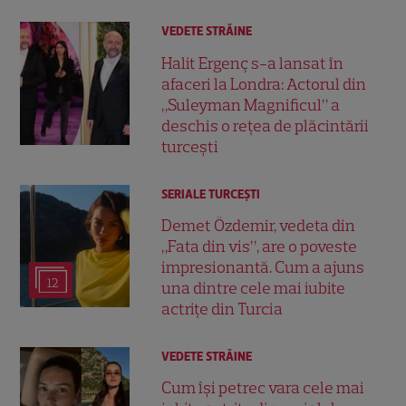
VEDETE STRĂINE
Halit Ergenç s-a lansat în
afaceri la Londra: Actorul din
„Suleyman Magnificul” a
deschis o rețea de plăcintării
turcești
SERIALE TURCEŞTI
Demet Özdemir, vedeta din
„Fata din vis”, are o poveste
impresionantă. Cum a ajuns
12
una dintre cele mai iubite
actrițe din Turcia
VEDETE STRĂINE
Cum își petrec vara cele mai