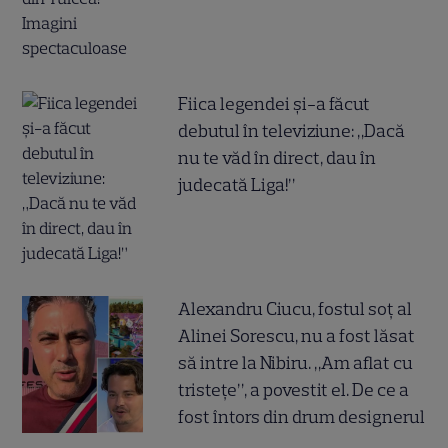
Fiica legendei și-a făcut
debutul în televiziune: „Dacă
nu te văd în direct, dau în
judecată Liga!”
Alexandru Ciucu, fostul soț al
Alinei Sorescu, nu a fost lăsat
să intre la Nibiru. „Am aflat cu
tristețe”, a povestit el. De ce a
fost întors din drum designerul