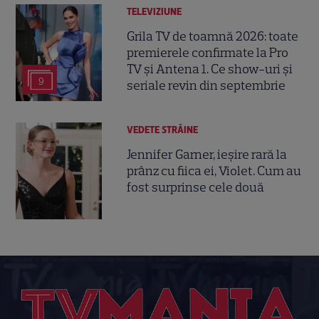
TELEVIZIUNE
Grila TV de toamnă 2026: toate
premierele confirmate la Pro
TV și Antena 1. Ce show-uri și
9
seriale revin din septembrie
VEDETE STRĂINE
Jennifer Garner, ieșire rară la
prânz cu fiica ei, Violet. Cum au
fost surprinse cele două