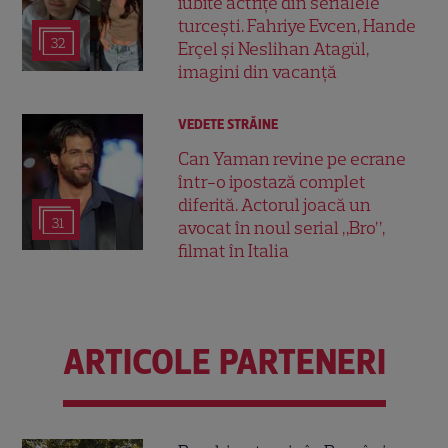
iubite actrițe din serialele
turcești. Fahriye Evcen, Hande
32
Erçel și Neslihan Atagül,
imagini din vacanță
VEDETE STRĂINE
Can Yaman revine pe ecrane
într-o ipostază complet
diferită. Actorul joacă un
31
avocat în noul serial „Bro”,
filmat în Italia
ARTICOLE PARTENERI