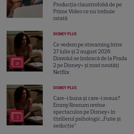
Producția claustrofobă de pe
Prime Video ce nu trebuie
ratată
DISNEY PLUS
Ce vedem pe streaming între
27 iulie și 2 august 2026:
Diavolul se îmbracă de la Prada
18
2 pe Disney+ și mari noutăți
Netflix
DISNEY PLUS
Care-i buna și care-i reaua?
Emmy Rossum revine
spectaculos pe Disney+ în
3
thrillerul psihologic „Furie și
seducție”