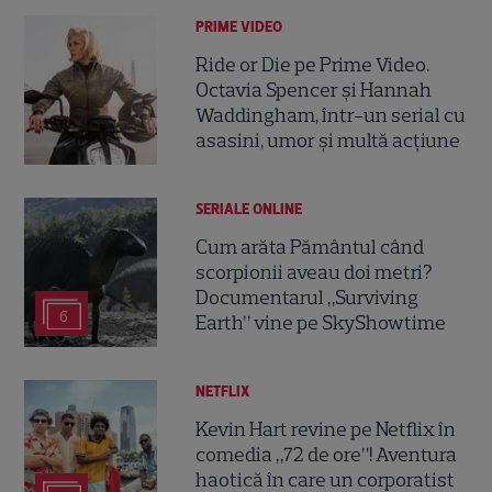
PRIME VIDEO
Ride or Die pe Prime Video.
Octavia Spencer și Hannah
Waddingham, într-un serial cu
asasini, umor și multă acțiune
SERIALE ONLINE
Cum arăta Pământul când
scorpionii aveau doi metri?
Documentarul „Surviving
6
Earth” vine pe SkyShowtime
NETFLIX
Kevin Hart revine pe Netflix în
comedia „72 de ore”! Aventura
haotică în care un corporatist