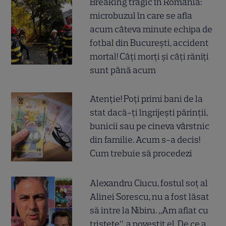
Breaking tragic în România:
microbuzul în care se afla
acum câteva minute echipa de
fotbal din București, accident
mortal! Câți morți și câți răniți
sunt până acum
Atenție! Poți primi bani de la
stat dacă-ți îngrijești părinții,
bunicii sau pe cineva vârstnic
din familie. Acum s-a decis!
Cum trebuie să procedezi
Alexandru Ciucu, fostul soț al
Alinei Sorescu, nu a fost lăsat
să intre la Nibiru. „Am aflat cu
tristețe”, a povestit el. De ce a