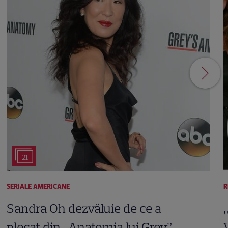
21
SERIALE AMERICANE
R
Sandra Oh dezvăluie de ce a
plecat din „Anatomia lui Grey”.