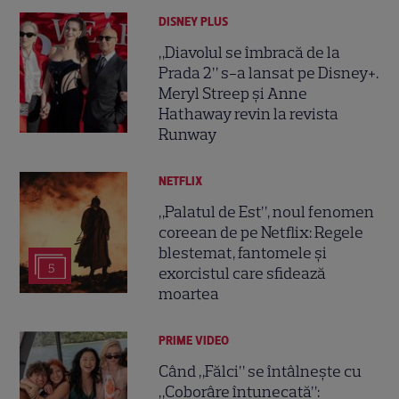
DISNEY PLUS
„Diavolul se îmbracă de la
Prada 2” s-a lansat pe Disney+.
Meryl Streep și Anne
Hathaway revin la revista
Runway
NETFLIX
„Palatul de Est”, noul fenomen
coreean de pe Netflix: Regele
blestemat, fantomele și
5
exorcistul care sfidează
moartea
PRIME VIDEO
Când „Fălci” se întâlnește cu
„Coborâre întunecată”: