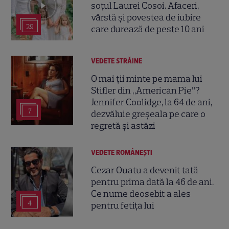
soțul Laurei Cosoi. Afaceri,
vârstă și povestea de iubire
29
care durează de peste 10 ani
VEDETE STRĂINE
O mai ții minte pe mama lui
Stifler din „American Pie”?
Jennifer Coolidge, la 64 de ani,
7
dezvăluie greșeala pe care o
regretă și astăzi
VEDETE ROMÂNEŞTI
Cezar Ouatu a devenit tată
pentru prima dată la 46 de ani.
Ce nume deosebit a ales
4
pentru fetița lui