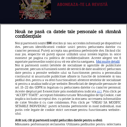
ABONEAZA-TE LA REVISTĂ
Nouă ne pasă ca datele tale personale să rămână
Libertatea
confidențiale
Libertatea pentru femei
Noi și partenerii noștri
596
stocăm și/sau accesăm informații pe dispozitivul
dvs., precum identificatorii cookie unici pentru prelucrarea datelor cu
GSP
caracter personal. Puteți accepta sau gestiona preferințele dvs. făcând clic
mai jos, respectiv vă puteți opune utilizării unui interes legitim în orice
Știri mondene
moment pe pagina cu politica de confidențialitate. Aceste alegeri vor fi
raportate partenerilor noștri și nu vă vor afecta navigarea.
Mai multe detalii
Noi si partenerii nostri (retelele de socializare si agentiile de publicitate
Avantaje
partenere, precum si furnizorii nostri de servicii de date analitice) prelucram
date pentru a permite website-ului sa functioneze, pentru a personaliza
Elle
continutul si anunturile publicitare afisate in functie de interesele si/sau
profilul dvs., pentru a va oferi functionalitati aferente retelelor de socializare
Unica
si pentru a analiza traficul pe website. Beneficiati de drepturile prevazute de
art. 15-22 din GDPR in legatura cu prelucrarea datelor cu caracter personal.
Retete practice
Aceste drepturi pot fi exercitate prin modalitatea indicata
aici
. Prin click pe
“ACCEPT TOATE”, acceptati folosirea tuturor Tehnologiilor de tip Cookie, care
implica inclusiv acceptul dvs. cu privire la stocarea/accesarea informatiilor
de catre Vendor-ii cu care colaboram. Prin click pe “VREAU SA MODIFIC
SETARILE INDIVIDUAL” puteti schimba preferintele in mod individual, mai
URMĂREȘTE-NE PE
putin cele legate de cookie strict necesare pentru functionarea website-
ului.
Atât noi, cât și partenerii noștri prelucrăm datele pentru a oferi:
Măsurarea performanței reclamelor. Utilizarea profilurilor pentru selectarea