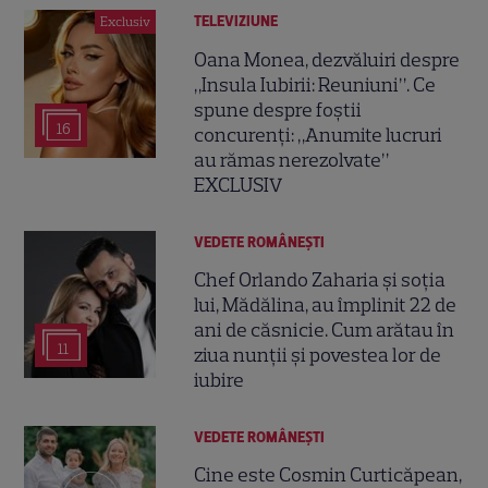
TELEVIZIUNE
Exclusiv
Oana Monea, dezvăluiri despre
„Insula Iubirii: Reuniuni”. Ce
spune despre foștii
16
concurenți: „Anumite lucruri
au rămas nerezolvate”
EXCLUSIV
VEDETE ROMÂNEŞTI
Chef Orlando Zaharia și soția
lui, Mădălina, au împlinit 22 de
ani de căsnicie. Cum arătau în
11
ziua nunții și povestea lor de
iubire
VEDETE ROMÂNEŞTI
Cine este Cosmin Curticăpean,