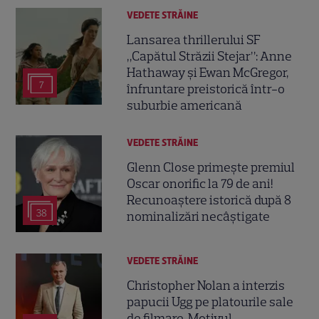
VEDETE STRĂINE
Lansarea thrillerului SF
„Capătul Străzii Stejar”: Anne
Hathaway și Ewan McGregor,
7
înfruntare preistorică într-o
suburbie americană
VEDETE STRĂINE
Glenn Close primește premiul
Oscar onorific la 79 de ani!
Recunoaștere istorică după 8
38
nominalizări necâștigate
VEDETE STRĂINE
Christopher Nolan a interzis
papucii Ugg pe platourile sale
de filmare. Motivul