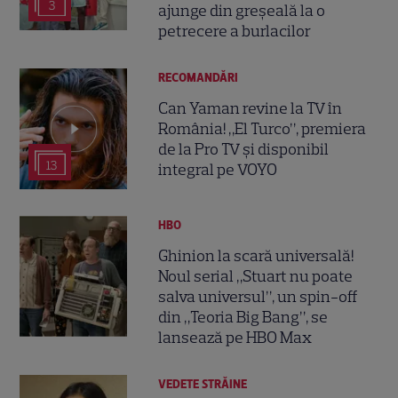
3
ajunge din greșeală la o
petrecere a burlacilor
RECOMANDĂRI
Can Yaman revine la TV în
România! „El Turco”, premiera
de la Pro TV și disponibil
13
integral pe VOYO
HBO
Ghinion la scară universală!
Noul serial „Stuart nu poate
salva universul”, un spin-off
din „Teoria Big Bang”, se
lansează pe HBO Max
VEDETE STRĂINE