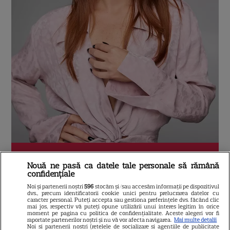
VEZI
FOTO
POZA
7 / 13
Nouă ne pasă ca datele tale personale să rămână
confidențiale
Noi și partenerii noștri
596
stocăm și/sau accesăm informații pe dispozitivul
Și ce îți place să faci când ai timp exclusiv
dvs., precum identificatorii cookie unici pentru prelucrarea datelor cu
caracter personal. Puteți accepta sau gestiona preferințele dvs. făcând clic
pentru tine?
mai jos, respectiv vă puteți opune utilizării unui interes legitim în orice
moment pe pagina cu politica de confidențialitate. Aceste alegeri vor fi
raportate partenerilor noștri și nu vă vor afecta navigarea.
Mai multe detalii
Noi si partenerii nostri (retelele de socializare si agentiile de publicitate