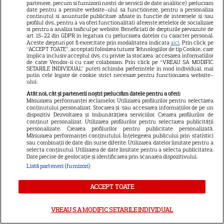
Când am timp exclusiv pentru mine – o
partenere, precum si furnizorii nostri de servicii de date analitice) prelucram
date pentru a permite website-ului sa functioneze, pentru a personaliza
continutul si anunturile publicitare afisate in functie de interesele si/sau
săptămână sau chiar doar câteva zile libere –
profilul dvs., pentru a va oferi functionalitati aferente retelelor de socializare
si pentru a analiza traficul pe website. Beneficiati de drepturile prevazute de
primul lucru la care mă gândesc e să plec
art. 15-22 din GDPR in legatura cu prelucrarea datelor cu caracter personal.
Aceste drepturi pot fi exercitate prin modalitatea indicata
aici
. Prin click pe
undeva. Nu contează neapărat cât de
“ACCEPT TOATE”, acceptati folosirea tuturor Tehnologiilor de tip Cookie, care
implica inclusiv acceptul dvs. cu privire la stocarea/accesarea informatiilor
de catre Vendor-ii cu care colaboram. Prin click pe “VREAU SA MODIFIC
departe, ci cât de nou și autentic e locul. Îmi
SETARILE INDIVIDUAL” puteti schimba preferintele in mod individual, mai
putin cele legate de cookie strict necesare pentru functionarea website-
place să călătoresc și să mă pierd în
ului.
Atât noi, cât și partenerii noștri prelucrăm datele pentru a oferi:
comunități noi, să descopăr tradiții pe viu, nu
Măsurarea performanței reclamelor. Utilizarea profilurilor pentru selectarea
conținutului personalizat. Stocarea și/sau accesarea informațiilor de pe un
din ghiduri turistice.
dispozitiv. Dezvoltarea și îmbunătățirea serviciilor. Crearea profilurilor de
conținut personalizat. Utilizarea profilurilor pentru selectarea publicității
personalizate. Crearea profilurilor pentru publicitate personalizată.
Măsurarea performanței conținutului. Înțelegerea publicului prin statistici
Îmi place să stau mai mult într-un sat sau
sau combinații de date din surse diferite. Utilizarea datelor limitate pentru a
selecta conținutul. Utilizarea de date limitate pentru a selecta publicitatea.
într-un cartier local, nu doar să trec ca turist.
Date precise de geolocație și identificarea prin scanarea dispozitivului.
Listă parteneri (furnizori)
Să vorbesc cu oamenii, să particip la ce fac ei
zilnic – fie că e un festival mic, o masă luată
ACCEPT TOATE
împreună, o rugăciune, un dans tradițional.
VREAU SA MODIFIC SETARILE INDIVIDUAL