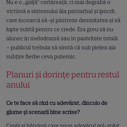
Nu e o „gaiță” certăreață, ci mai degrabă o
victimă a sistemului ăla patriarhal și ipocrit,
care încearcă să-și păstreze demnitatea și să
lupte subtil pentru ce crede. Era greu să nu
alunec în melodramă sau în pasivitate totală
– publicul trebuia să simtă că sub pielea aia
subțire fierbe ceva puternic.
Planuri și dorințe pentru restul
anului
Ce te face să râzi cu adevărat, dincolo de
glume și scenarii bine scrise?
Copiii și bătrânii care spun adevărul gol-goluț