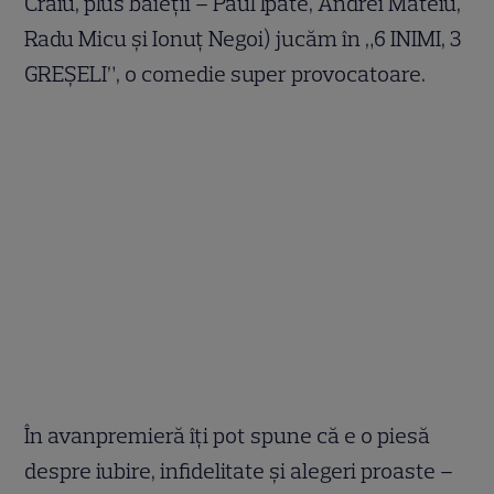
Craiu, plus băieții – Paul Ipate, Andrei Mateiu,
Radu Micu și Ionuț Negoi) jucăm în „6 INIMI, 3
GREȘELI”, o comedie super provocatoare.
În avanpremieră îți pot spune că e o piesă
despre iubire, infidelitate și alegeri proaste –