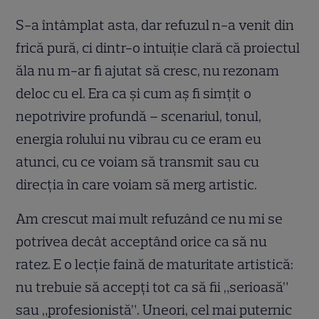
S-a întâmplat asta, dar refuzul n-a venit din
frică pură, ci dintr-o intuiție clară că proiectul
ăla nu m-ar fi ajutat să cresc, nu rezonam
deloc cu el. Era ca și cum aș fi simțit o
nepotrivire profundă – scenariul, tonul,
energia rolului nu vibrau cu ce eram eu
atunci, cu ce voiam să transmit sau cu
direcția în care voiam să merg artistic.
Am crescut mai mult refuzând ce nu mi se
potrivea decât acceptând orice ca să nu
ratez. E o lecție faină de maturitate artistică:
nu trebuie să accepți tot ca să fii „serioasă”
sau „profesionistă”. Uneori, cel mai puternic