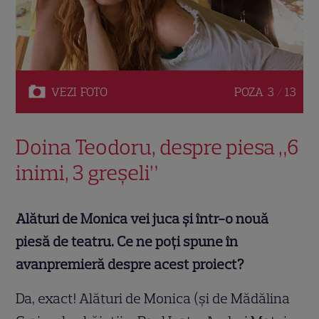
VEZI
FOTO
POZA
3 / 13
Doina Teodoru, despre piesa „6
inimi, 3 greșeli”
Alături de Monica vei juca și într-o nouă
piesă de teatru. Ce ne poți spune în
avanpremieră despre acest proiect?
Da, exact! Alături de Monica (și de Mădălina