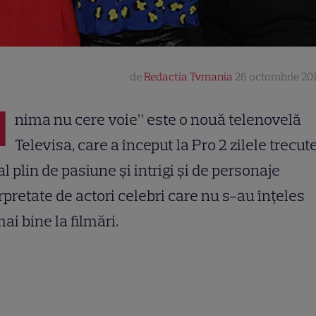
de
Redactia Tvmania
26 octombrie 201
I
nima nu cere voie” este o nouă telenovelă
Televisa, care a început la Pro 2 zilele trecut
al plin de pasiune și intrigi și de personaje
rpretate de actori celebri care nu s-au înțeles
ai bine la filmări.