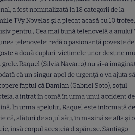
inal, a fost nominalizată la 18 categorii de la
iile TVy Novelas și a plecat acasă cu 10 trofee,
usiv pentru „Cea mai bună telenovelă a anului”
unea telenovelei redă o pasionantă poveste de
oste a două cupluri, victimele unor destine mu
 grele. Raquel (Silvia Navarro) nu și-a imagina
odată că un singur apel de urgență o va ajuta s
opere faptul că Damian (Gabriel Soto), soțul
teia, a intrat în comă în urma unui accident de
nă. În urma apelului, Raquel este informată d
ție că, alături de soțul său, în masină se afla și o
ie, însă corpul acesteia dispăruse. Santiago