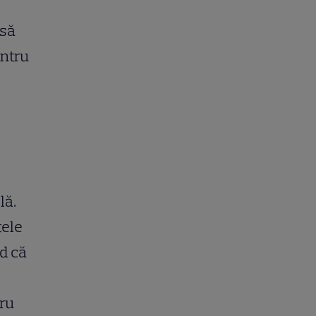
 să
entru
lă.
tele
d că
tru