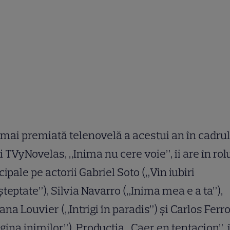
mai premiată telenovelă a acestui an în cadrul
i TVyNovelas, „Inima nu cere voie”, îi are în rol
cipale pe actorii Gabriel Soto („Vin iubiri
teptate”), Silvia Navarro („Inima mea e a ta”),
ana Louvier („Intrigi în paradis”) și Carlos Ferr
gina inimilor”). Producția „Caer en tentacion”, 