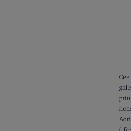
Cea 
gale
prin
neaș
Adri
(„Re