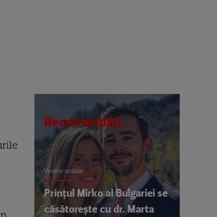
Recomandări
urile
Vedete străine
Prințul Mirko al Bulgariei se
o
căsătorește cu dr. Marta
în