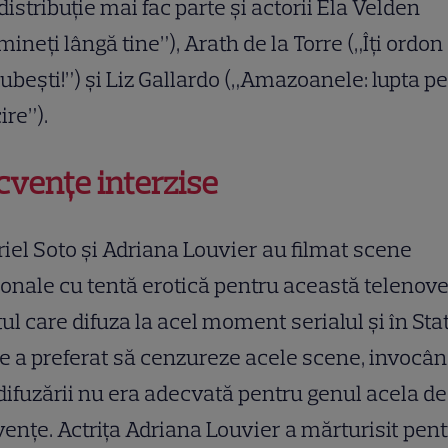
distribuție mai fac parte și actorii Ela Velden
mineți lângă tine”), Arath de la Torre („Îți ordon
ubești!”) și Liz Gallardo („Amazoanele: lupta p
ire”).
cvențe interzise
iel Soto și Adriana Louvier au filmat scene
onale cu tentă erotică pentru această telenove
ul care difuza la acel moment serialul și în Sta
e a preferat să cenzureze acele scene, invocân
difuzării nu era adecvată pentru genul acela de
ențe. Actrița Adriana Louvier a mărturisit pen