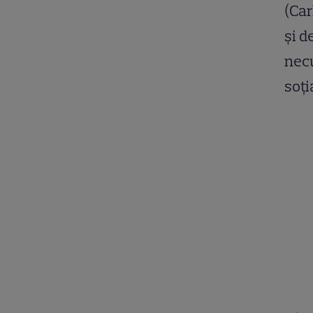
(Car
și d
necu
soți