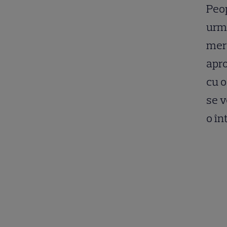
Peop
urmă
mere
apro
cu o
se v
o în