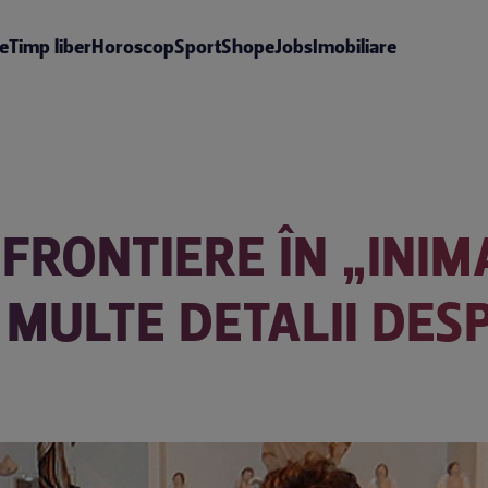
te
Timp liber
Horoscop
Sport
Shop
eJobs
Imobiliare
FRONTIERE ÎN „INIM
I MULTE DETALII DE