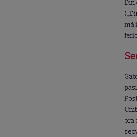
Din 
(„Di
mă i
feric
Se
Gabr
pasi
Post
Unit
ora 
secv