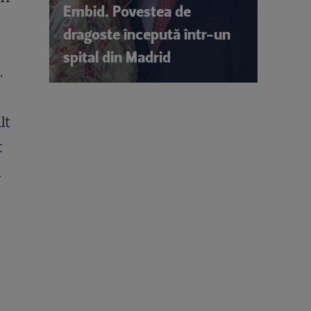
Embid. Povestea de
dragoste începută într-un
spital din Madrid
.
lt
t
ă
e