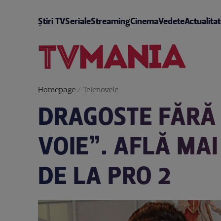
Știri TV
Seriale
Streaming
Cinema
Vedete
Actualita
Homepage
/
Telenovele
DRAGOSTE FĂRĂ 
VOIE”. AFLĂ MA
DE LA PRO 2