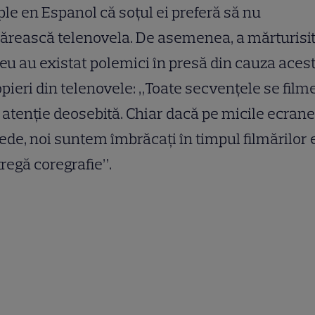
le en Espanol că soțul ei preferă să nu
rească telenovela. De asemenea, a mărturisit
u au existat polemici în presă din cauza aces
pieri din telenovele: „Toate secvențele se film
 atenție deosebită. Chiar dacă pe micile ecran
ede, noi suntem îmbrăcați în timpul filmărilor 
tregă coregrafie”.