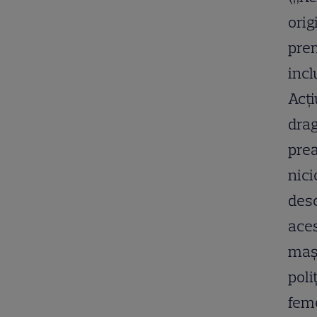
orig
prem
incl
Acți
drag
prea
nici
desc
aces
mași
poli
feme