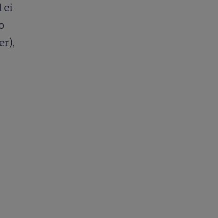
 ei
o
er),