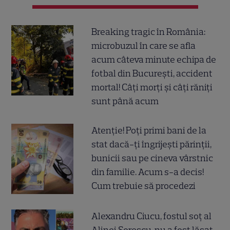
Breaking tragic în România:
microbuzul în care se afla
acum câteva minute echipa de
fotbal din București, accident
mortal! Câți morți și câți răniți
sunt până acum
Atenție! Poți primi bani de la
stat dacă-ți îngrijești părinții,
bunicii sau pe cineva vârstnic
din familie. Acum s-a decis!
Cum trebuie să procedezi
Alexandru Ciucu, fostul soț al