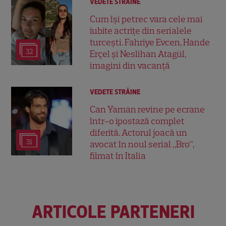
VEDETE STRĂINE
Cum își petrec vara cele mai
iubite actrițe din serialele
turcești. Fahriye Evcen, Hande
32
Erçel și Neslihan Atagül,
imagini din vacanță
VEDETE STRĂINE
Can Yaman revine pe ecrane
într-o ipostază complet
diferită. Actorul joacă un
31
avocat în noul serial „Bro”,
filmat în Italia
ARTICOLE PARTENERI