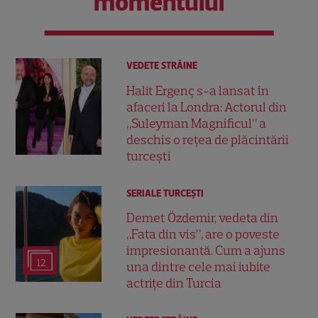
momentului
VEDETE STRĂINE
Halit Ergenç s-a lansat în
afaceri la Londra: Actorul din
„Suleyman Magnificul” a
deschis o rețea de plăcintării
turcești
SERIALE TURCEŞTI
Demet Özdemir, vedeta din
„Fata din vis”, are o poveste
impresionantă. Cum a ajuns
12
una dintre cele mai iubite
actrițe din Turcia