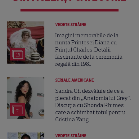
VEDETE STRĂINE
Imagini memorabile de la
nunta Prințesei Diana cu
Prințul Charles. Detalii
18
fascinante de la ceremonia
regală din 1981
SERIALE AMERICANE
Sandra Oh dezvăluie de ce a
plecat din „Anatomia lui Grey”.
Discuția cu Shonda Rhimes
21
care a schimbat totul pentru
Cristina Yang
VEDETE STRĂINE