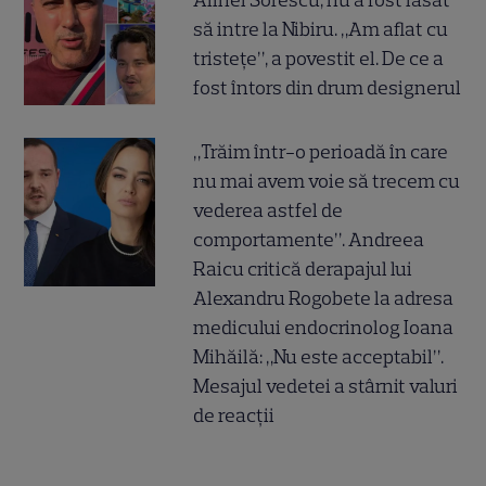
Alinei Sorescu, nu a fost lăsat
să intre la Nibiru. „Am aflat cu
tristețe”, a povestit el. De ce a
fost întors din drum designerul
„Trăim într-o perioadă în care
nu mai avem voie să trecem cu
vederea astfel de
comportamente”. Andreea
Raicu critică derapajul lui
Alexandru Rogobete la adresa
medicului endocrinolog Ioana
Mihăilă: „Nu este acceptabil”.
Mesajul vedetei a stârnit valuri
de reacții