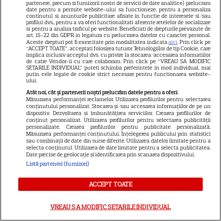
partenere, precum si furnizorii nostri de servicii de date analitice) prelucram
date pentru a permite website-ului sa functioneze, pentru a personaliza
continutul si anunturile publicitare afisate in functie de interesele si/sau
profilul dvs., pentru a va oferi functionalitati aferente retelelor de socializare
si pentru a analiza traficul pe website. Beneficiati de drepturile prevazute de
art. 15-22 din GDPR in legatura cu prelucrarea datelor cu caracter personal.
Aceste drepturi pot fi exercitate prin modalitatea indicata
aici
. Prin click pe
Distincție specială pentru
“ACCEPT TOATE”, acceptati folosirea tuturor Tehnologiilor de tip Cookie, care
implica inclusiv acceptul dvs. cu privire la stocarea/accesarea informatiilor
Nadia Comăneci la Montreal:
de catre Vendor-ii cu care colaboram. Prin click pe “VREAU SA MODIFIC
SETARILE INDIVIDUAL” puteti schimba preferintele in mod individual, mai
„Aceasta este a zecea mea
putin cele legate de cookie strict necesare pentru functionarea website-
ului.
medalie olimpică”
Atât noi, cât și partenerii noștri prelucrăm datele pentru a oferi:
Măsurarea performanței reclamelor. Utilizarea profilurilor pentru selectarea
conținutului personalizat. Stocarea și/sau accesarea informațiilor de pe un
dispozitiv. Dezvoltarea și îmbunătățirea serviciilor. Crearea profilurilor de
conținut personalizat. Utilizarea profilurilor pentru selectarea publicității
personalizate. Crearea profilurilor pentru publicitate personalizată.
Măsurarea performanței conținutului. Înțelegerea publicului prin statistici
sau combinații de date din surse diferite. Utilizarea datelor limitate pentru a
selecta conținutul. Utilizarea de date limitate pentru a selecta publicitatea.
Date precise de geolocație și identificarea prin scanarea dispozitivului.
Alexandru Ciucu, fostul soț al
Listă parteneri (furnizori)
Alinei Sorescu, nu a fost lăsat
ACCEPT TOATE
să intre la Nibiru. „Am aflat cu
tristețe”, a povestit el. De ce a
VREAU SA MODIFIC SETARILE INDIVIDUAL
fost întors din drum designerul