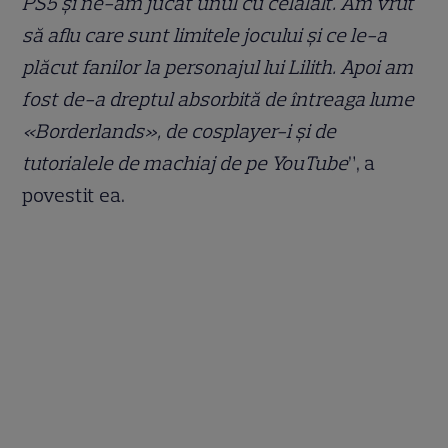
PS5 și ne-am jucat unul cu celălalt. Am vrut
să aflu care sunt limitele jocului și ce le-a
plăcut fanilor la personajul lui Lilith. Apoi am
fost de-a dreptul absorbită de întreaga lume
«Borderlands», de cosplayer-i și de
tutorialele de machiaj de pe YouTube
”, a
povestit ea.