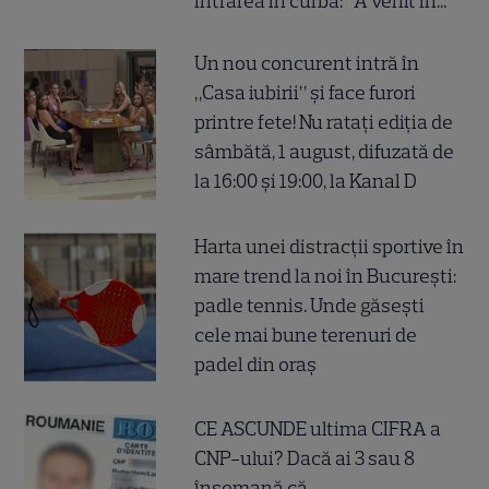
intrarea în curbă: "A venit în..."
Un nou concurent intră în
„Casa iubirii” și face furori
printre fete! Nu ratați ediția de
sâmbătă, 1 august, difuzată de
la 16:00 și 19:00, la Kanal D
Harta unei distracții sportive în
mare trend la noi în București:
padle tennis. Unde găsești
cele mai bune terenuri de
padel din oraș
CE ASCUNDE ultima CIFRA a
CNP-ului? Dacă ai 3 sau 8
însemană că...