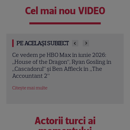
Cel mai nou VIDEO
PE ACELAȘI SUBIECT
:
Marile premiere de pe SkyShowtime în
Ce v
 în
iunie 2026: Michael Fassbender și
– 24
Richard Gere în „Agenția”, iar Emma
Dutt
Stone luptă cu răpitorii în „Bugonia”
și e
Citește mai multe
Citeș
Actorii turci ai