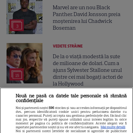
Marvel are un nou Black
Panther. David Jonsson preia
moștenirea lui Chadwick
3
Boseman
VEDETE STRĂINE
De la o viață modestă la sute
de milioane de dolari. Cum a
ajuns Sylvester Stallone unul
15
dintre cei mai bogați actori de
la Hollywood
Nouă ne pasă ca datele tale personale să rămână
confidențiale
Noi și partenerii noștri
596
stocăm și/sau accesăm informații pe dispozitivul
Tabloidele scriu despre o nouă
dvs., precum identificatorii cookie unici pentru prelucrarea datelor cu
caracter personal. Puteți accepta sau gestiona preferințele dvs. făcând clic
mai jos, respectiv vă puteți opune utilizării unui interes legitim în orice
idilă: „Irina Shayk se iubește cu
moment pe pagina cu politica de confidențialitate. Aceste alegeri vor fi
raportate partenerilor noștri și nu vă vor afecta navigarea.
Mai multe detalii
starul mai mic cu 11 ani”
Noi si partenerii nostri (retelele de socializare si agentiile de publicitate