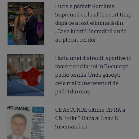
Lucia a părăsit România
împreună cu Iosif, la scurt timp
după ce a fost eliminată din
„Casa iubirii”. Incredibil unde
au plecat cei doi
Harta unei distracții sportive în
mare trend la noi în București:
padle tennis. Unde găsești
cele mai bune terenuri de
padel din oraș
CE ASCUNDE ultima CIFRA a
CNP-ului? Dacă ai 3 sau 8
însemană că...