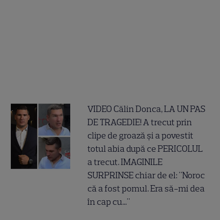
VIDEO Călin Donca, LA UN PAS
DE TRAGEDIE! A trecut prin
clipe de groază și a povestit
totul abia după ce PERICOLUL
a trecut. IMAGINILE
SURPRINSE chiar de el: "Noroc
că a fost pomul. Era să-mi dea
în cap cu..."