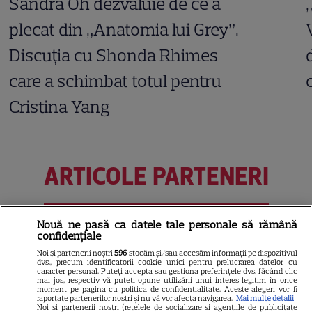
Sandra Oh dezvăluie de ce a
plecat din „Anatomia lui Grey”.
Discuția cu Shonda Rhimes
care a schimbat totul pentru
Cristina Yang
ARTICOLE PARTENERI
Nouă ne pasă ca datele tale personale să rămână
confidențiale
Horoscop 31 iulie 2026.
Noi și partenerii noștri
596
stocăm și/sau accesăm informații pe dispozitivul
Scorpionii au șansa de a privi
dvs., precum identificatorii cookie unici pentru prelucrarea datelor cu
caracter personal. Puteți accepta sau gestiona preferințele dvs. făcând clic
dincolo de aparențe
mai jos, respectiv vă puteți opune utilizării unui interes legitim în orice
moment pe pagina cu politica de confidențialitate. Aceste alegeri vor fi
raportate partenerilor noștri și nu vă vor afecta navigarea.
Mai multe detalii
Noi si partenerii nostri (retelele de socializare si agentiile de publicitate