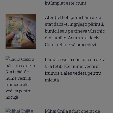
întâmplat este crunt
Atenție! Poți primi bani de la
stat dacă-ți îngrijești părinții,
bunicii sau pe cineva vârstnic
din familie. Acum s-a decis!
Cum trebuie să procedezi
Laura Cosoi a născut cea de-a
5-a fetiță! Ce nume vechi și
frumos a ales vedeta pentru
micuță
Mihai Onilă a fost operat de