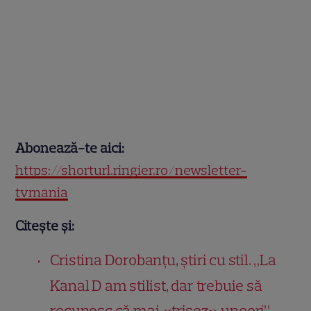
Abonează-te aici:
https://shorturl.ringier.ro/newsletter-
tvmania
Citește și:
Cristina Dorobanțu, știri cu stil. „La
Kanal D am stilist, dar trebuie să
recunosc că mai «trișez» uneori”.