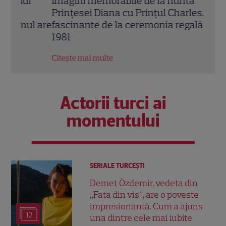
i
Imagini memorabile de la nunta
Sand
Prințesei Diana cu Prințul Charles. Detalii
„Ana
l are
fascinante de la ceremonia regală din
Rhim
1981
Cris
Citește mai multe
Citeș
Actorii turci ai
momentului
SERIALE TURCEŞTI
Demet Özdemir, vedeta din
„Fata din vis”, are o poveste
impresionantă. Cum a ajuns
12
una dintre cele mai iubite