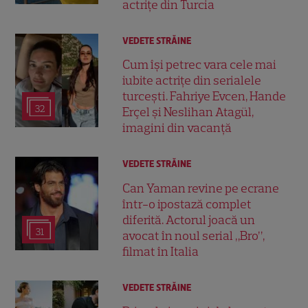
actrițe din Turcia
VEDETE STRĂINE
Cum își petrec vara cele mai
iubite actrițe din serialele
turcești. Fahriye Evcen, Hande
32
Erçel și Neslihan Atagül,
imagini din vacanță
VEDETE STRĂINE
Can Yaman revine pe ecrane
într-o ipostază complet
diferită. Actorul joacă un
31
avocat în noul serial „Bro”,
filmat în Italia
VEDETE STRĂINE