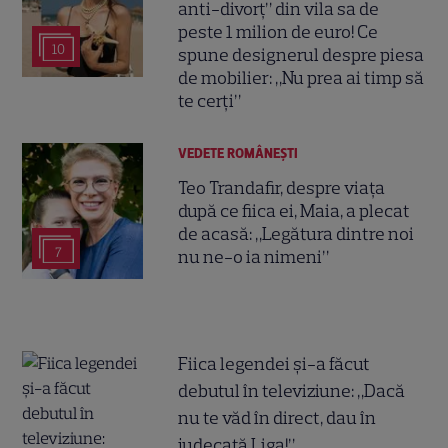
anti-divorț” din vila sa de
peste 1 milion de euro! Ce
10
spune designerul despre piesa
de mobilier: „Nu prea ai timp să
te cerți”
VEDETE ROMÂNEŞTI
Teo Trandafir, despre viața
după ce fiica ei, Maia, a plecat
de acasă: „Legătura dintre noi
7
nu ne-o ia nimeni”
Fiica legendei și-a făcut
debutul în televiziune: „Dacă
nu te văd în direct, dau în
judecată Liga!”