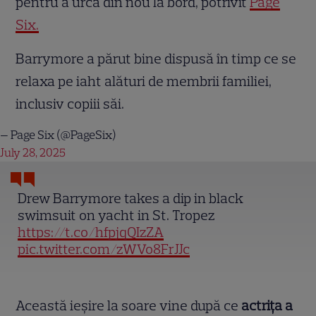
pentru a urca din nou la bord, potrivit
Page
Six.
Barrymore a părut bine dispusă în timp ce se
relaxa pe iaht alături de membrii familiei,
inclusiv copiii săi.
— Page Six (@PageSix)
July 28, 2025
Drew Barrymore takes a dip in black
swimsuit on yacht in St. Tropez
https://t.co/hfpjqQIzZA
pic.twitter.com/zWVo8FrJJc
Această ieșire la soare vine după ce
actrița a