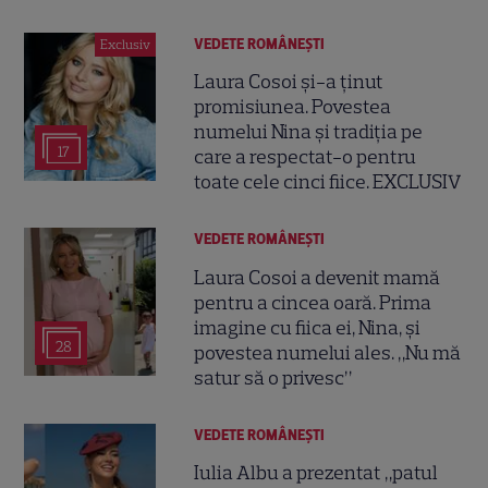
VEDETE ROMÂNEŞTI
Exclusiv
Laura Cosoi și-a ținut
promisiunea. Povestea
numelui Nina și tradiția pe
17
care a respectat-o pentru
toate cele cinci fiice. EXCLUSIV
VEDETE ROMÂNEŞTI
Laura Cosoi a devenit mamă
pentru a cincea oară. Prima
imagine cu fiica ei, Nina, și
28
povestea numelui ales. „Nu mă
satur să o privesc”
VEDETE ROMÂNEŞTI
Iulia Albu a prezentat „patul