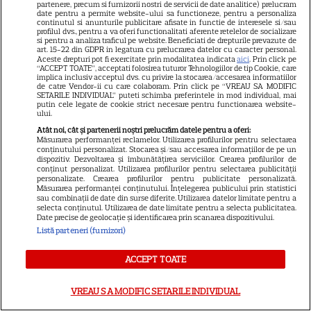
partenere, precum si furnizorii nostri de servicii de date analitice) prelucram
date pentru a permite website-ului sa functioneze, pentru a personaliza
continutul si anunturile publicitare afisate in functie de interesele si/sau
profilul dvs., pentru a va oferi functionalitati aferente retelelor de socializare
si pentru a analiza traficul pe website. Beneficiati de drepturile prevazute de
art. 15-22 din GDPR in legatura cu prelucrarea datelor cu caracter personal.
Tragerile loto din 30 iulie 2026.
Aceste drepturi pot fi exercitate prin modalitatea indicata
aici
. Prin click pe
“ACCEPT TOATE”, acceptati folosirea tuturor Tehnologiilor de tip Cookie, care
Numerele câştigătoare
implica inclusiv acceptul dvs. cu privire la stocarea/accesarea informatiilor
de catre Vendor-ii cu care colaboram. Prin click pe “VREAU SA MODIFIC
extrase joi
SETARILE INDIVIDUAL” puteti schimba preferintele in mod individual, mai
putin cele legate de cookie strict necesare pentru functionarea website-
ului.
Atât noi, cât și partenerii noștri prelucrăm datele pentru a oferi:
Măsurarea performanței reclamelor. Utilizarea profilurilor pentru selectarea
conținutului personalizat. Stocarea și/sau accesarea informațiilor de pe un
dispozitiv. Dezvoltarea și îmbunătățirea serviciilor. Crearea profilurilor de
De ce să nu arunci semințele
conținut personalizat. Utilizarea profilurilor pentru selectarea publicității
personalizate. Crearea profilurilor pentru publicitate personalizată.
de la pepenele roșu – ce
Măsurarea performanței conținutului. Înțelegerea publicului prin statistici
sau combinații de date din surse diferite. Utilizarea datelor limitate pentru a
beneficii au
selecta conținutul. Utilizarea de date limitate pentru a selecta publicitatea.
Date precise de geolocație și identificarea prin scanarea dispozitivului.
Listă parteneri (furnizori)
ACCEPT TOATE
Ghidul udării corecte pe timp
VREAU SA MODIFIC SETARILE INDIVIDUAL
de caniculă: când, cât şi cum