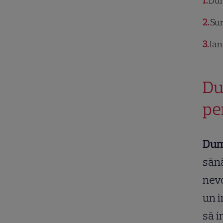
1
Dum
2
Sur
3
Ian
Du
pe
Du
sănă
nevo
un i
să i