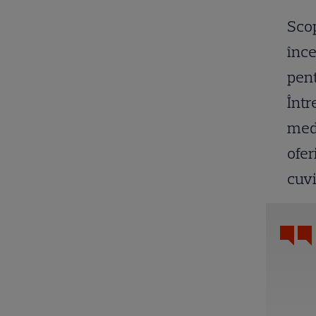
Scop
înce
pent
Într
medi
ofer
cuvi