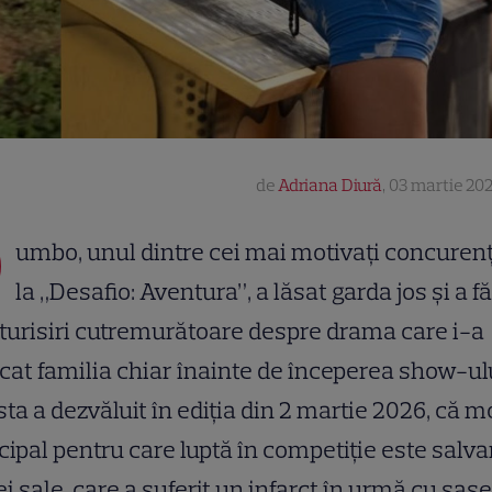
de
Adriana Diură
,
03 martie 202
D
umbo, unul dintre cei mai motivați concurenț
la „Desafio: Aventura”, a lăsat garda jos și a f
urisiri cutremurătoare despre drama care i-a
at familia chiar înainte de începerea show-ulu
ta a dezvăluit în ediția din 2 martie 2026, că m
cipal pentru care luptă în competiție este salv
ei sale, care a suferit un infarct în urmă cu șase