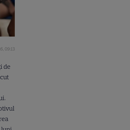
6, 09:13
i de
ăcut
i.
otivul
area
 luni