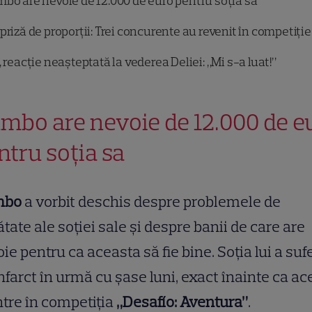
bo are nevoie de 12.000 de euro pentru soția sa
priză de proporții: Trei concurente au revenit în competiție
, reacție neașteptată la vederea Deliei: „Mi s-a luat!”
mbo are nevoie de 12.000 de e
ntru soția sa
mbo
a vorbit deschis despre problemele de
tate ale soției sale și despre banii de care are
ie pentru ca aceasta să fie bine. Soția lui a sufe
nfarct în urmă cu șase luni, exact înainte ca ac
ntre în competiția
„Desafío: Aventura”
.