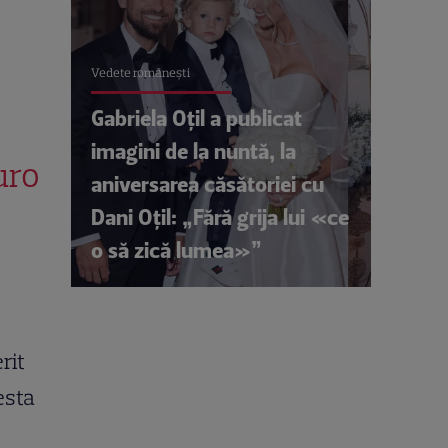
Vedete româneşti
Gabriela Oțil a publicat
imagini de la nuntă, la
uro
aniversarea căsătoriei cu
Dani Oțil: „Fără grija lui «ce
o să zică lumea»”
rit
esta