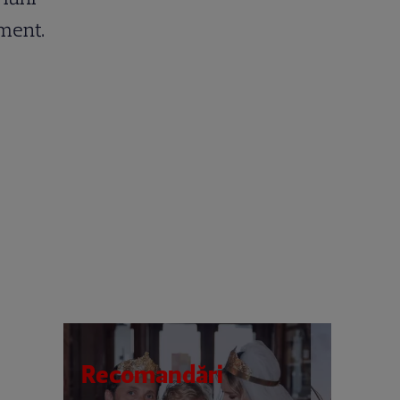
ament.
Recomandări