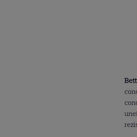
Bet
conc
conc
unei
rezi