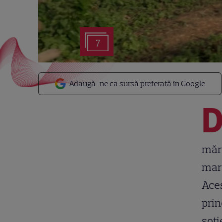
7
Adaugă-ne ca sursă preferată în Google
mărt
marc
Aces
prin
soți