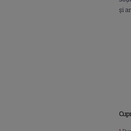
și a
Cup