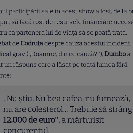
ul participării sale în acest show a fost, de la 
put, să facă rost de resursele financiare neces
ru ca partenera lui de viață să se poată trata.
ebat de
Codruța
despre cauza acestui incident
cal grav („Doamne, din ce cauză?”),
Dumbo
a
it un răspuns care a lăsat pe toată lumea fără
nte:
„Nu știu. Nu bea cafea, nu fumează,
nu are colesterol… Trebuie să strâng
12.000 de euro
”, a mărturisit
concurentul.