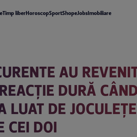
te
Timp liber
Horoscop
Sport
Shop
eJobs
Imobiliare
CURENTE AU REVENIT
 REACȚIE DURĂ CÂN
-A LUAT DE JOCULEȚE
 CEI DOI