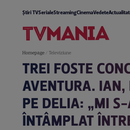
Știri TV
Seriale
Streaming
Cinema
Vedete
Actualita
Homepage
/
Televiziune
TREI FOSTE CON
AVENTURA. IAN,
PE DELIA: „MI S
ÎNTÂMPLAT ÎNTRE