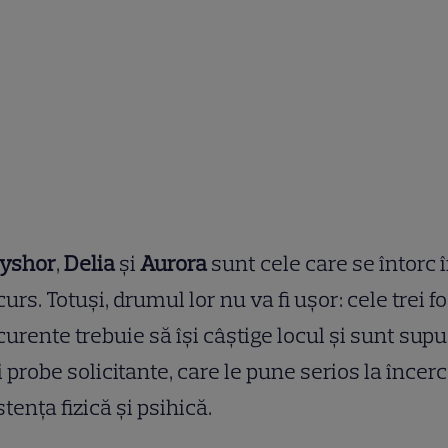
tyshor
,
Delia
și
Aurora
sunt cele care se întorc 
urs. Totuși, drumul lor nu va fi ușor: cele trei f
urente trebuie să își câștige locul și sunt sup
 probe solicitante, care le pune serios la încer
stența fizică și psihică.