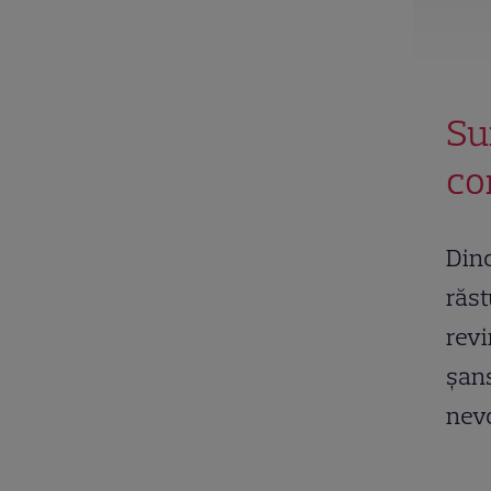
Su
co
Dinc
răst
revi
șans
nev