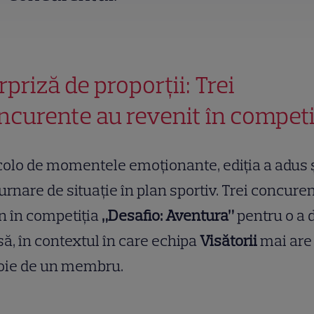
rpriză de proporții: Trei
ncurente au revenit în competi
olo de momentele emoționante, ediția a adus ș
urnare de situație în plan sportiv. Trei concure
n în competiția
„Desafio: Aventura”
pentru o a 
ă, în contextul în care echipa
Visătorii
mai are
oie de un membru.