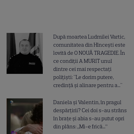
După moartea Ludmilei Vartic,
comunitatea din Hîncești este
lovită de O NOUĂ TRAGEDIE. În
ce condiții A MURIT unul
dintre cei mai respectați
polițiști: "Le dorim putere,
credință și alinare pentru a..."
Daniela și Valentin, în pragul
despărțirii? Cei doi s-au strâns
în brațe și abia s-au putut opri
din plâns: „Mi-e frică...”