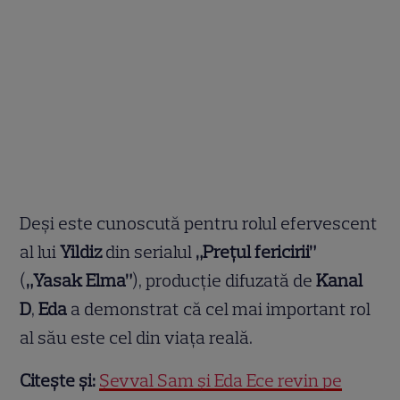
Deși este cunoscută pentru rolul efervescent
al lui
Yildiz
din serialul
„Prețul fericirii”
(
„Yasak Elma”
), producție difuzată de
Kanal
D
,
Eda
a demonstrat că cel mai important rol
al său este cel din viața reală.
Citește și:
Şevval Sam și Eda Ece revin pe