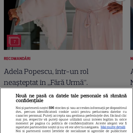
7
RECOMANDĂRI
N
Adela Popescu, într-un rol
neașteptat în „Fără Urmă”.
Primele imagini din noul serial
Nouă ne pasă ca datele tale personale să rămână
confidențiale
PRO TV și când începe
Noi și partenerii noștri
596
stocăm și/sau accesăm informații pe dispozitivul
dvs., precum identificatorii cookie unici pentru prelucrarea datelor cu
caracter personal. Puteți accepta sau gestiona preferințele dvs. făcând clic
mai jos, respectiv vă puteți opune utilizării unui interes legitim în orice
moment pe pagina cu politica de confidențialitate. Aceste alegeri vor fi
raportate partenerilor noștri și nu vă vor afecta navigarea.
Mai multe detalii
Noi si partenerii nostri (retelele de socializare si agentiile de publicitate