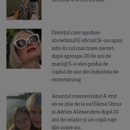
Divorțul care zguduie
showbizul! E oficial! Și-au spus
adio în cel mai mare secret,
după aproape 20 de ani de
mariaj! S-a ales praful de
cuplul de aur din industria de
entertaining
Anunțul momentului! A vrut
să se știe de la ea! Elena Udrea
și Adrian Alexandrov, după 10
ani de relație și un copil rupt
din soare au...