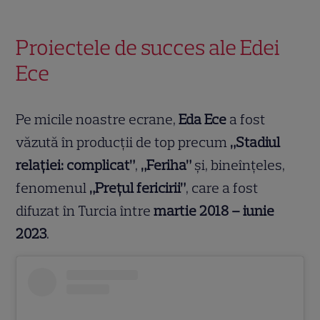
Proiectele de succes ale Edei
Ece
Pe micile noastre ecrane,
Eda Ece
a fost
văzută în producții de top precum
„Stadiul
relației: complicat”
,
„Feriha”
și, bineînțeles,
fenomenul
„Prețul fericirii”
, care a fost
difuzat în Turcia între
martie 2018 – iunie
2023
.