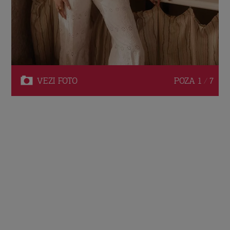
VEZI
FOTO
POZA
1 / 7