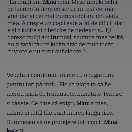
„La mulți ani,
Mina
mea. Mi se umplu ochii
de lacrimi în timp ce scriu; au fost cei mai
grei, dar și cei mai frumoși doi ani din viața
mea. A crește un copil este atât de dificil, dar
e și o iubire și o fericire de nedescris… Îți
doresc mulți ani frumoși, scumpa mea fetiță;
eu și tatăl tău te iubim atât de mult încât
cuvintele nu sunt suficiente.”
Vedeta a continuat urările cu o rugăciune
pentru toți părinții: „Fie ca viața ta să fie
mereu plină de frumusețe, bunătate, fericire
și râsete. Ce bine că exiști,
Mimi
a mea,
mama și tatăl tău sunt mereu lângă tine.
Dumnezeu să ne protejeze toți copiii.
Mina
İpek
2!”.