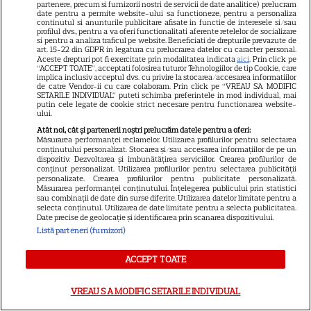
partenere, precum si furnizorii nostri de servicii de date analitice) prelucram
date pentru a permite website-ului sa functioneze, pentru a personaliza
ARTICOLE PARTENERI
continutul si anunturile publicitare afisate in functie de interesele si/sau
profilul dvs., pentru a va oferi functionalitati aferente retelelor de socializare
si pentru a analiza traficul pe website. Beneficiati de drepturile prevazute de
art. 15-22 din GDPR in legatura cu prelucrarea datelor cu caracter personal.
Aceste drepturi pot fi exercitate prin modalitatea indicata
aici
. Prin click pe
“ACCEPT TOATE”, acceptati folosirea tuturor Tehnologiilor de tip Cookie, care
implica inclusiv acceptul dvs. cu privire la stocarea/accesarea informatiilor
de catre Vendor-ii cu care colaboram. Prin click pe “VREAU SA MODIFIC
Horoscop 4 august 2026.
SETARILE INDIVIDUAL” puteti schimba preferintele in mod individual, mai
putin cele legate de cookie strict necesare pentru functionarea website-
Capricornilor le este greu să
ului.
aibă răbdare într-un context
Atât noi, cât și partenerii noștri prelucrăm datele pentru a oferi:
Măsurarea performanței reclamelor. Utilizarea profilurilor pentru selectarea
atât de dinamic, dar ei știu că
conținutului personalizat. Stocarea și/sau accesarea informațiilor de pe un
dispozitiv. Dezvoltarea și îmbunătățirea serviciilor. Crearea profilurilor de
nu se poate altfel
conținut personalizat. Utilizarea profilurilor pentru selectarea publicității
personalizate. Crearea profilurilor pentru publicitate personalizată.
Măsurarea performanței conținutului. Înțelegerea publicului prin statistici
sau combinații de date din surse diferite. Utilizarea datelor limitate pentru a
Cine poate retrage banii din
selecta conținutul. Utilizarea de date limitate pentru a selecta publicitatea.
Date precise de geolocație și identificarea prin scanarea dispozitivului.
contul unei persoane
Listă parteneri (furnizori)
decedate
ACCEPT TOATE
VREAU SA MODIFIC SETARILE INDIVIDUAL