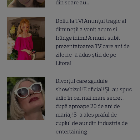
din soare au...
Doliu la TV! Anunțul tragic al
dimineții a venit acum și
frânge inimi! A murit subit
prezentatoarea TV care ani de
zile ne-a adus știri de pe
Litoral
Divorțul care zguduie
showbizul! E oficial! Și-au spus
adio în cel mai mare secret,
după aproape 20 de ani de
mariaj! S-a ales praful de
cuplul de aur din industria de
entertaining