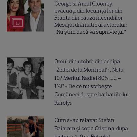
George și Amal Clooney,
evacuați din locuința lor din
Franța din cauza incendiilor.
13
Mesajul dramatic al actorului:
„Nu știm dacă va supraviețui”
Omul din umbră din echipa
„Zeiței de la Montreal”: „Nota
10? Meritul Nadiei 80%. Eu –
1%!” + De ce nu vorbește
Comăneci despre barbariile lui
Karolyi
Cum s-au relaxat Ștefan
Baiaram și soția Cristina, după
victoria 4-0 cu Petrolul