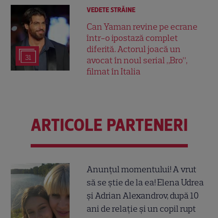
VEDETE STRĂINE
Can Yaman revine pe ecrane
într-o ipostază complet
diferită. Actorul joacă un
31
avocat în noul serial „Bro”,
filmat în Italia
ARTICOLE PARTENERI
Anunțul momentului! A vrut
să se știe de la ea! Elena Udrea
și Adrian Alexandrov, după 10
ani de relație și un copil rupt