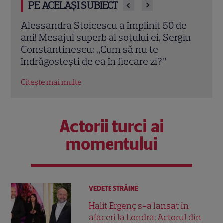
PE ACELAȘI SUBIECT
escu a împlinit 50 de
Sandra Izbașa, declarație
rb al soțului ei, Sergiu
ziua lui Răzvan Bănică: „T
 „Cum să nu te
enorm!”. Ce mesaj i-a tra
ea în fiecare zi?”
Citește mai multe
Actorii turci ai
momentului
VEDETE STRĂINE
Halit Ergenç s-a lansat în
afaceri la Londra: Actorul din