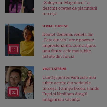
„Suleyman Magnificul” a
deschis o rețea de plăcintării
turcești
SERIALE TURCEŞTI
Demet Özdemir, vedeta din
„Fata din vis”, are o poveste
impresionantă. Cum a ajuns
12
una dintre cele mai iubite
actrițe din Turcia
VEDETE STRĂINE
Cum își petrec vara cele mai
iubite actrițe din serialele
turcești. Fahriye Evcen, Hande
32
Erçel și Neslihan Atagül,
imagini din vacanță