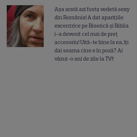
Așa arată azi fosta vedetă sexy
din România! A dat aparițiile
excentrice pe Biserică și Biblia
i-a devenit cel mai de preț
accesoriu! Uită-te bine la ea, îți
dai seama cine e în poză? Ai
văzut-o ani de zile la TV!!