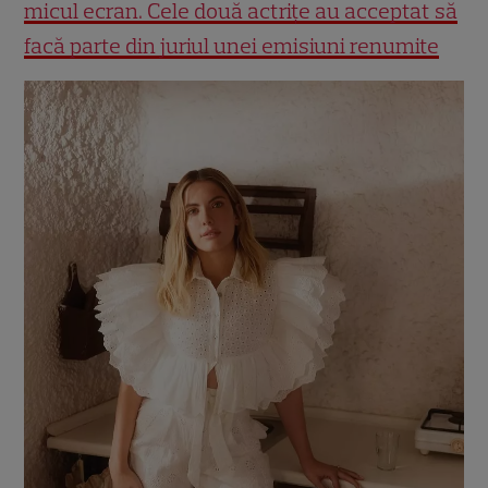
micul ecran. Cele două actrițe au acceptat să
facă parte din juriul unei emisiuni renumite