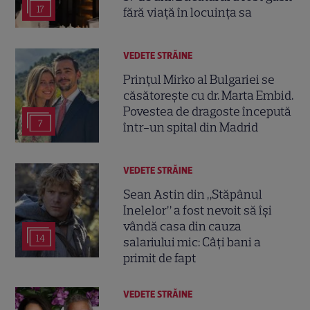
17
fără viață în locuința sa
VEDETE STRĂINE
Prințul Mirko al Bulgariei se
căsătorește cu dr. Marta Embid.
Povestea de dragoste începută
7
într-un spital din Madrid
VEDETE STRĂINE
Sean Astin din „Stăpânul
Inelelor” a fost nevoit să își
vândă casa din cauza
14
salariului mic: Câți bani a
primit de fapt
VEDETE STRĂINE