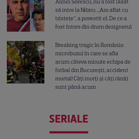
Alinei Sorescu, nu a fost lăsat
să intre la Nibiru. „Am aflat cu
tristețe”, a povestit el. De ce a
fost întors din drum designerul
Breaking tragic în România:
microbuzul în care se afla
acum câteva minute echipa de
fotbal din București, accident
mortal! Câți morți și câți răniți
sunt până acum
SERIALE