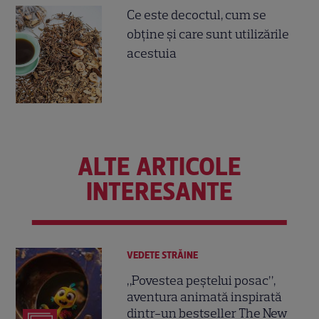
Ce este decoctul, cum se
obţine şi care sunt utilizările
acestuia
ALTE ARTICOLE
INTERESANTE
VEDETE STRĂINE
„Povestea peștelui posac”,
aventura animată inspirată
dintr-un bestseller The New