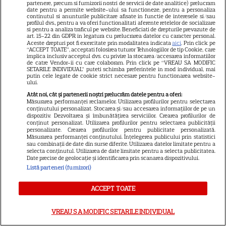
VEDETE STRĂINE
partenere, precum si furnizorii nostri de servicii de date analitice) prelucram
date pentru a permite website-ului sa functioneze, pentru a personaliza
continutul si anunturile publicitare afisate in functie de interesele si/sau
Elon Musk, atac la adresa
profilul dvs., pentru a va oferi functionalitati aferente retelelor de socializare
regizorului premiat cu Oscar
si pentru a analiza traficul pe website. Beneficiati de drepturile prevazute de
art. 15-22 din GDPR in legatura cu prelucrarea datelor cu caracter personal.
care a realizat documentarul
Aceste drepturi pot fi exercitate prin modalitatea indicata
aici
. Prin click pe
“ACCEPT TOATE”, acceptati folosirea tuturor Tehnologiilor de tip Cookie, care
14
despre viața sa. Filmul are 232
implica inclusiv acceptul dvs. cu privire la stocarea/accesarea informatiilor
de catre Vendor-ii cu care colaboram. Prin click pe “VREAU SA MODIFIC
de minute
SETARILE INDIVIDUAL” puteti schimba preferintele in mod individual, mai
putin cele legate de cookie strict necesare pentru functionarea website-
ului.
VEDETE STRĂINE
Atât noi, cât și partenerii noștri prelucrăm datele pentru a oferi:
Măsurarea performanței reclamelor. Utilizarea profilurilor pentru selectarea
Marvel are un nou Black
conținutului personalizat. Stocarea și/sau accesarea informațiilor de pe un
dispozitiv. Dezvoltarea și îmbunătățirea serviciilor. Crearea profilurilor de
Panther. David Jonsson preia
conținut personalizat. Utilizarea profilurilor pentru selectarea publicității
personalizate. Crearea profilurilor pentru publicitate personalizată.
moștenirea lui Chadwick
Măsurarea performanței conținutului. Înțelegerea publicului prin statistici
3
Boseman
sau combinații de date din surse diferite. Utilizarea datelor limitate pentru a
selecta conținutul. Utilizarea de date limitate pentru a selecta publicitatea.
Date precise de geolocație și identificarea prin scanarea dispozitivului.
Listă parteneri (furnizori)
VEDETE STRĂINE
ACCEPT TOATE
Ryan Gosling este noul Ghost
Rider din Universul Marvel.
VREAU SA MODIFIC SETARILE INDIVIDUAL
Anunțul făcut la Comic-Con i-
7