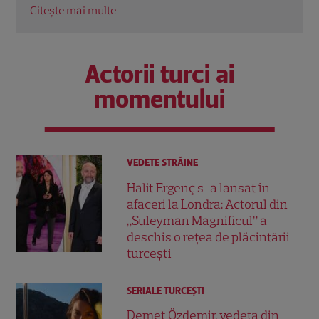
Citește mai multe
Actorii turci ai
momentului
VEDETE STRĂINE
Halit Ergenç s-a lansat în
afaceri la Londra: Actorul din
„Suleyman Magnificul” a
deschis o rețea de plăcintării
turcești
SERIALE TURCEŞTI
Demet Özdemir, vedeta din