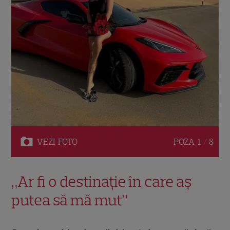
VEZI
FOTO
POZA
1 / 8
„Ar fi o destinație în care aș
putea să mă mut”