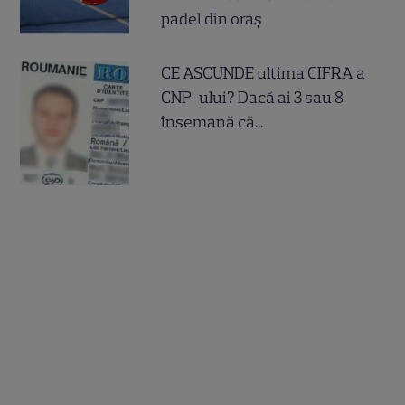
padel din oraș
CE ASCUNDE ultima CIFRA a
CNP-ului? Dacă ai 3 sau 8
însemană că...