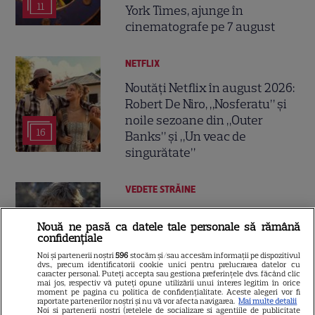
11
York Times, ajunge în
cinematografe pe 7 august
NETFLIX
Noutăți Netflix în august 2026:
Robert De Niro, „Nosferatu” și
noile sezoane din „Outer
16
Banks” și „Un veac de
singurătate”
VEDETE STRĂINE
Sean Astin din „Stăpânul
Nouă ne pasă ca datele tale personale să rămână
Inelelor” a fost nevoit să își
confidențiale
vândă casa din cauza
Noi și partenerii noștri
596
stocăm și/sau accesăm informații pe dispozitivul
14
salariului mic: Câți bani a
dvs., precum identificatorii cookie unici pentru prelucrarea datelor cu
caracter personal. Puteți accepta sau gestiona preferințele dvs. făcând clic
primit de fapt
mai jos, respectiv vă puteți opune utilizării unui interes legitim în orice
moment pe pagina cu politica de confidențialitate. Aceste alegeri vor fi
raportate partenerilor noștri și nu vă vor afecta navigarea.
Mai multe detalii
Noi si partenerii nostri (retelele de socializare si agentiile de publicitate