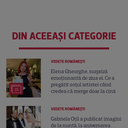
DIN ACEEAȘI CATEGORIE
VEDETE ROMÂNEŞTI
Elena Gheorghe, surpriză
emoționantă de ziua ei. Ce a
pregătit soțul artistei când
15
credea că merge doar la cină
VEDETE ROMÂNEŞTI
Gabriela Oțil a publicat imagini
de la nuntă, la aniversarea