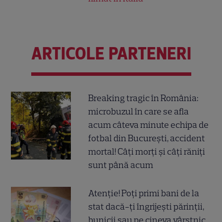
ARTICOLE PARTENERI
Breaking tragic în România:
microbuzul în care se afla
acum câteva minute echipa de
fotbal din București, accident
mortal! Câți morți și câți răniți
sunt până acum
Atenție! Poți primi bani de la
stat dacă-ți îngrijești părinții,
bunicii sau pe cineva vârstnic