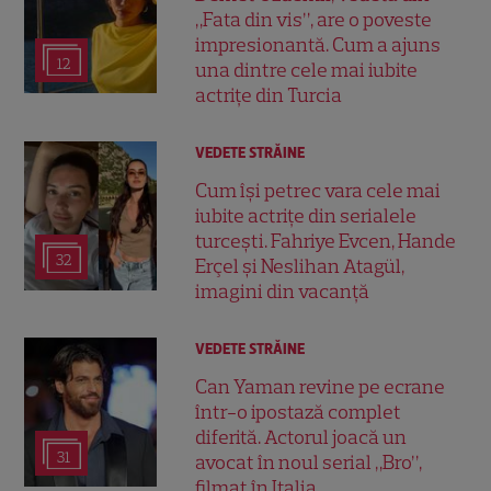
„Fata din vis”, are o poveste
impresionantă. Cum a ajuns
12
una dintre cele mai iubite
actrițe din Turcia
VEDETE STRĂINE
Cum își petrec vara cele mai
iubite actrițe din serialele
turcești. Fahriye Evcen, Hande
32
Erçel și Neslihan Atagül,
imagini din vacanță
VEDETE STRĂINE
Can Yaman revine pe ecrane
într-o ipostază complet
diferită. Actorul joacă un
31
avocat în noul serial „Bro”,
filmat în Italia