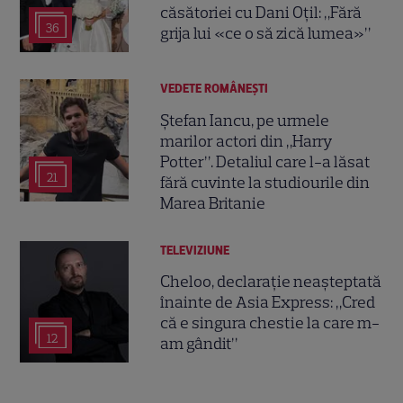
căsătoriei cu Dani Oțil: „Fără
36
grija lui «ce o să zică lumea»”
VEDETE ROMÂNEŞTI
Ștefan Iancu, pe urmele
marilor actori din „Harry
Potter”. Detaliul care l-a lăsat
21
fără cuvinte la studiourile din
Marea Britanie
TELEVIZIUNE
Cheloo, declarație neașteptată
înainte de Asia Express: „Cred
că e singura chestie la care m-
12
am gândit”