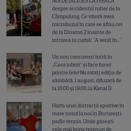
NOI DETALII IES LA IVEALĂ
despre accidentul rutier de la
Câmpulung. Ce viteză avea
microbuzul în care se aflau cei
de la Dinamo 2 înainte de
intrarea în curbă: "A venit în..."
Un nou concurent intră în
„Casa iubirii” și face furori
printre fete! Nu ratați ediția de
sâmbătă, 1 august, difuzată de
la 16:00 și 19:00, la Kanal D
Harta unei distracții sportive în
mare trend la noi în București:
padle tennis. Unde găsești
cele mai bune terenuri de