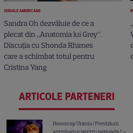
SERIALE AMERICANE
R
Sandra Oh dezvăluie de ce a
plecat din „Anatomia lui Grey”.
Discuția cu Shonda Rhimes
care a schimbat totul pentru
Cristina Yang
ARTICOLE PARTENERI
Horoscop Urania | Previziuni
astrologice pentru perioada 1 –