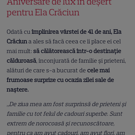
Aniversare de lux în deșert
pentru Ela Crăciun
Odată cu
împlinirea vârstei de 41 de ani, Ela
Crăciun
a ales să facă ceea ce îi place ei cel
mai mult:
să călătorească într-o destinație
călduroasă
, înconjurată de familie și prieteni,
alături de care s-a bucurat de
cele mai
frumoase surprize cu ocazia zilei sale de
naștere.
„De ziua mea am fost surprinsă de prieteni și
familie cu tot felul de cadouri superbe. Sunt
extrem de norocoasă și recunoscătoare,
pentru ca am avut cadouri, am avut flori, am