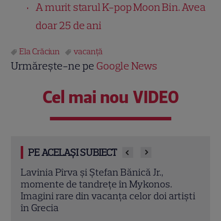
A murit starul K-pop Moon Bin. Avea
doar 25 de ani
Ela Crăciun
vacanţă
Urmărește-ne pe
Google News
Cel mai nou VIDEO
PE ACELAȘI SUBIECT
Smiley și Gina Pistol pleacă din țară de 1
Adel
Mai. Destinația neașteptată unde vor fi
Radu
iști
în tribune: „Ne dregem vocile pentru a-i
nu vă
face galerie românului nostru”
Citeș