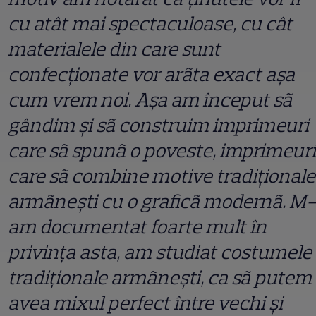
cu atât mai spectaculoase, cu cât
materialele din care sunt
confecţionate vor arãta exact aşa
cum vrem noi. Aşa am început sã
gândim şi sã construim imprimeuri
care sã spunã o poveste, imprimeuri
care sã combine motive tradiţionale
armãneşti cu o graficã modernã. M-
am documentat foarte mult în
privinţa asta, am studiat costumele
tradiţionale armãneşti, ca sã putem
avea mixul perfect între vechi şi