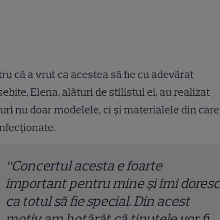
ru cã a vrut ca acestea sã fie cu adevãrat
ebite, Elena, alãturi de stilistul ei, au realizat
uri nu doar modelele, ci şi materialele din care
onfecţionate.
“Concertul acesta e foarte
important pentru mine şi îmi doresc
ca totul sã fie special. Din acest
motiv am hotãrât cã ţinutele vor fi