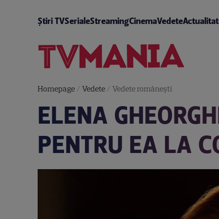
Știri TV
Seriale
Streaming
Cinema
Vedete
Actualita
Homepage
/
Vedete
/
Vedete româneşti
ELENA GHEORGHE
PENTRU EA LA C