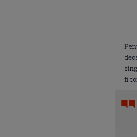
Pent
deos
sing
fi c