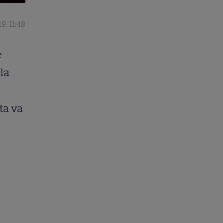
9, 11:48
e
la
ta va