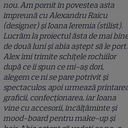
nou. Am pornit în povestea asta
împreunã cu Alexandru Raicu
(designer) şi Ioana Ieremia (stilist).
Lucrãm la proiectul ãsta de mai bin
de douã luni şi abia aştept sã le port.
Alex îmi trimite schiţele rochiilor
dupã ce îi spun ce mi-aş dori,
alegem ce ni se pare potrivit şi
spectaculos, apoi urmeazã printare
graficii, confecţionarea, iar Ioana
vine cu accesorii, încãlţãminte şi
mood-board pentru make-up şi