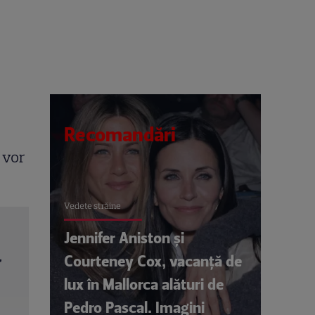
Recomandări
 vor
Vedete străine
Jennifer Aniston și
Courteney Cox, vacanță de
lux în Mallorca alături de
Pedro Pascal. Imagini