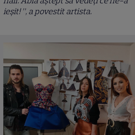
hair. Abia aştept sã vedeţi ce ne-a
ieşit! ”, a povestit artista.