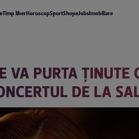
te
Timp liber
Horoscop
Sport
Shop
eJobs
Imobiliare
 VA PURTA ŢINUTE 
ONCERTUL DE LA SA