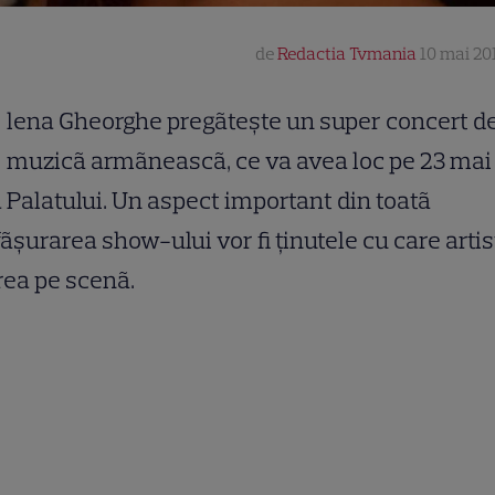
de
Redactia Tvmania
10 mai 201
lena Gheorghe pregãteşte un super concert d
muzicã armãneascã, ce va avea loc pe 23 mai 
 Palatului. Un aspect important din toatã
ãşurarea show-ului vor fi ţinutele cu care artis
ea pe scenã.