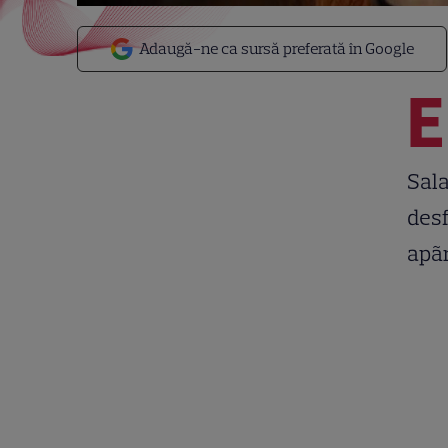
Adaugă-ne ca sursă preferată în Google
E
Sala
desf
apãr