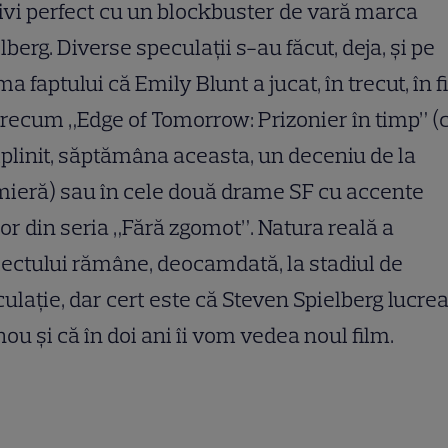
ivi perfect cu un blockbuster de vară marca
lberg. Diverse speculații s-au făcut, deja, și pe
a faptului că Emily Blunt a jucat, în trecut, în 
recum „Edge of Tomorrow: Prizonier în timp” (
plinit, săptămâna aceasta, un deceniu de la
ieră) sau în cele două drame SF cu accente
or din seria „Fără zgomot”. Natura reală a
ectului rămâne, deocamdată, la stadiul de
ulație, dar cert este că Steven Spielberg lucre
nou și că în doi ani îi vom vedea noul film.