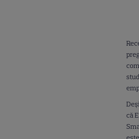
Rece
preg
com
stud
emp
Deși
că E
Sma
este