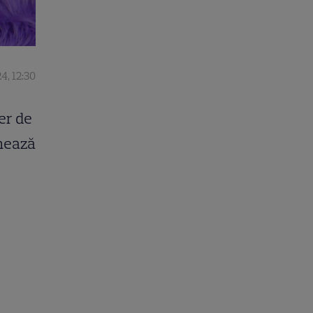
4, 12:30
er de
anează