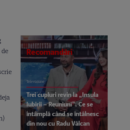
g
 de
Recomandări
scrie
Televiziune
Trei cupluri revin la „Insula
deja
Iubirii – Reuniuni”. Ce se
întâmplă când se întâlnesc
n)
din nou cu Radu Vâlcan