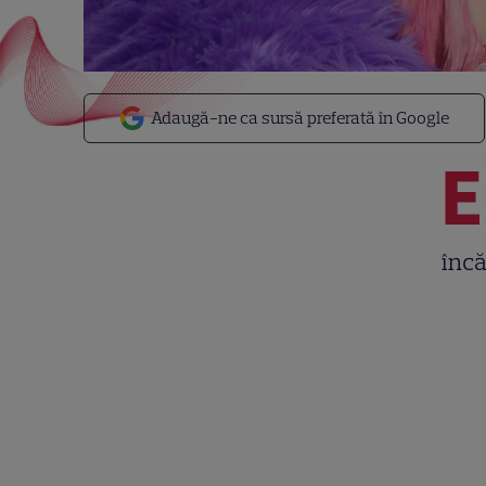
Adaugă-ne ca sursă preferată în Google
E
încă