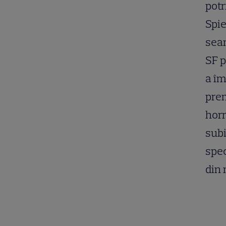
potr
Spie
seam
SF p
a îm
prem
horr
subi
spec
din 