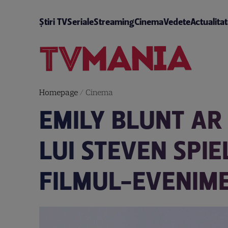
Știri TV
Seriale
Streaming
Cinema
Vedete
Actualita
Homepage
/
Cinema
EMILY BLUNT AR
LUI STEVEN SPI
FILMUL-EVENIM