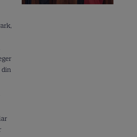
ark,
a
eger
 din
y
iar
r