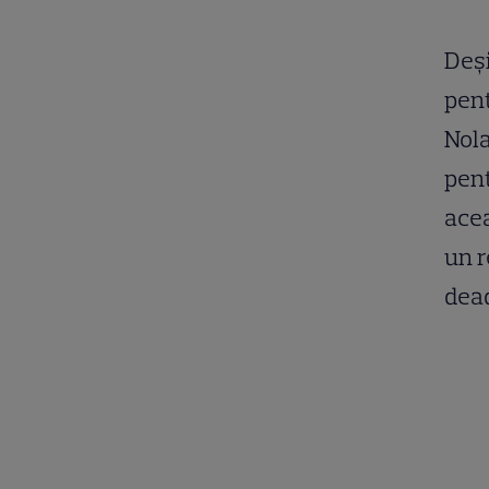
Deși
pent
Nola
pent
acea
un r
dea