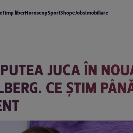
te
Timp liber
Horoscop
Sport
Shop
eJobs
Imobiliare
 PUTEA JUCA ÎN NOU
ELBERG. CE ȘTIM PÂ
ENT