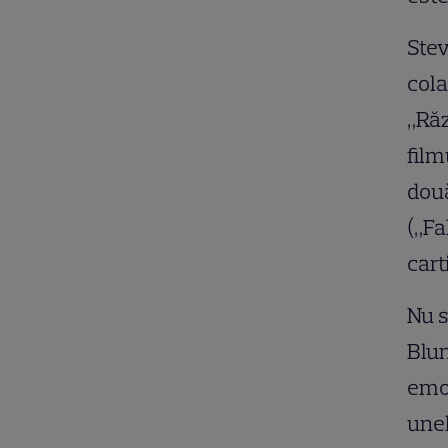
Stev
cola
„Răz
film
două
(„Fa
cart
Nu s
Blun
emoț
unel