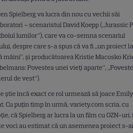
en Spielberg va lucra din nou cu vechii săi
boratori – scenaristul David Koepp („Jurassic P
boiul lumilor”), care va co-semna scenariul
ului, despre care s-a spus că va fi „un proiect l
 mâini”, și producătoarea Kristie Macosko Kri
belmans: Povestea unei vieți aparte”, „Poveste
ierul de vest”).
e știe încă exact ce rol urmează să joace Emil
t. Cu puțin timp în urmă, variety.com scria, cu
ie, că Spielberg ar lucra la un film cu OZN-uri, 
e voci au estimat că un asemenea proiect s-a