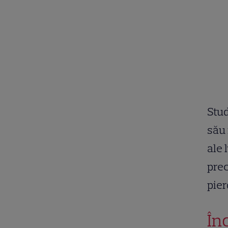
Stud
său 
ale 
prec
pier
În