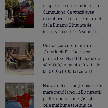
despre accidentul rutier de la
Câmpulung. Ce viteză avea
microbuzul în care se aflau cei
de la Dinamo 2 înainte de
intrarea în curbă: "A venit în..."
Un nou concurent intră în
„Casa iubirii” și face furori
printre fete! Nu ratați ediția de
sâmbătă, 1 august, difuzată de
la 16:00 și 19:00, la Kanal D
Harta unei distracții sportive în
mare trend la noi în București:
padle tennis. Unde găsești
cele mai bune terenuri de