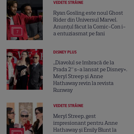
VEDETE STRĂINE
Ryan Gosling este noul Ghost
Rider din Universul Marvel.
Anunțul făcut la Comic-Con i-
7
a entuziasmat pe fani
DISNEY PLUS
„Diavolul se îmbracă de la
Prada 2” s-a lansat pe Disney+.
Meryl Streep și Anne
Hathaway revin la revista
Runway
VEDETE STRĂINE
Meryl Streep, gest
impresionant pentru Anne
Hathaway și Emily Blunt la