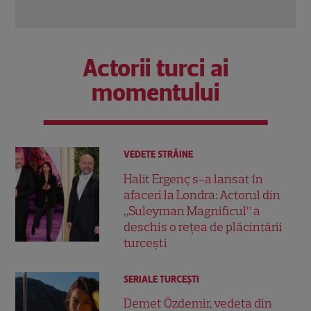
Citește mai multe
Actorii turci ai
momentului
VEDETE STRĂINE
Halit Ergenç s-a lansat în
afaceri la Londra: Actorul din
„Suleyman Magnificul” a
deschis o rețea de plăcintării
turcești
SERIALE TURCEŞTI
Demet Özdemir, vedeta din