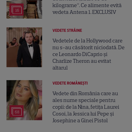
kilograme”. Ce alimente evită
16
vedeta Antena 1. EXCLUSIV
VEDETE STRĂINE
Vedetele de la Hollywood care
nu s-au căsătorit niciodată. De
ce Leonardo DiCaprio și
Charlize Theron au evitat
altarul
VEDETE ROMÂNEŞTI
Vedete din România care au
ales nume speciale pentru
copii: de la Nina, fetița Laurei
68
Cosoi, la Jessica lui Pepe și
Josephine a Ginei Pistol