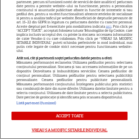
partenere, precum si furnizorii nostri de servicii de date analitice) prelucram
date pentru a permite website-ului sa functioneze, pentru a personaliza
continutul si anunturile publicitare afisate in functie de interesele si/sau
profilul dvs., pentru a va oferi functionalitati aferente retelelor de socializare
si pentru a analiza traficul pe website. Beneficiati de drepturile prevazute de
art. 15-22 din GDPR in legatura cu prelucrarea datelor cu caracter personal.
Aceste drepturi pot fi exercitate prin modalitatea indicata
aici
. Prin click pe
“ACCEPT TOATE”, acceptati folosirea tuturor Tehnologiilor de tip Cookie, care
implica inclusiv acceptul dvs. cu privire la stocarea/accesarea informatiilor
Despre Tvmania
de catre Vendor-ii cu care colaboram. Prin click pe “VREAU SA MODIFIC
SETARILE INDIVIDUAL” puteti schimba preferintele in mod individual, mai
Contact
putin cele legate de cookie strict necesare pentru functionarea website-
ului.
Contacte televiziuni
Atât noi, cât și partenerii noștri prelucrăm datele pentru a oferi:
Măsurarea performanței reclamelor. Utilizarea profilurilor pentru selectarea
Abonamente
conținutului personalizat. Stocarea și/sau accesarea informațiilor de pe un
dispozitiv. Dezvoltarea și îmbunătățirea serviciilor. Crearea profilurilor de
Publicitate
conținut personalizat. Utilizarea profilurilor pentru selectarea publicității
personalizate. Crearea profilurilor pentru publicitate personalizată.
Termeni și condiții
Măsurarea performanței conținutului. Înțelegerea publicului prin statistici
sau combinații de date din surse diferite. Utilizarea datelor limitate pentru a
Despre cookies
selecta conținutul. Utilizarea de date limitate pentru a selecta publicitatea.
Date precise de geolocație și identificarea prin scanarea dispozitivului.
Politica de confidenţialitate
Listă parteneri (furnizori)
Sitemap
ACCEPT TOATE
VREAU SA MODIFIC SETARILE INDIVIDUAL