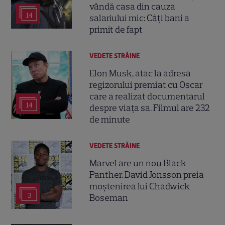
vândă casa din cauza
14
salariului mic: Câți bani a
primit de fapt
VEDETE STRĂINE
Elon Musk, atac la adresa
regizorului premiat cu Oscar
care a realizat documentarul
14
despre viața sa. Filmul are 232
de minute
VEDETE STRĂINE
Marvel are un nou Black
Panther. David Jonsson preia
moștenirea lui Chadwick
3
Boseman