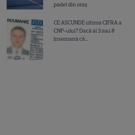
padel din oraș
CE ASCUNDE ultima CIFRA a
CNP-ului? Dacă ai 3 sau 8
însemană că...