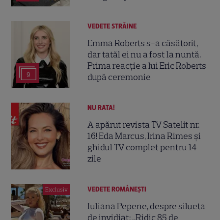
VEDETE STRĂINE
Emma Roberts s-a căsătorit,
dar tatăl ei nu a fost la nuntă.
Prima reacție a lui Eric Roberts
9
după ceremonie
NU RATA!
A apărut revista TV Satelit nr.
16! Eda Marcus, Irina Rimes și
ghidul TV complet pentru 14
zile
VEDETE ROMÂNEŞTI
Exclusiv
Iuliana Pepene, despre silueta
de invidiat: „Ridic 85 de