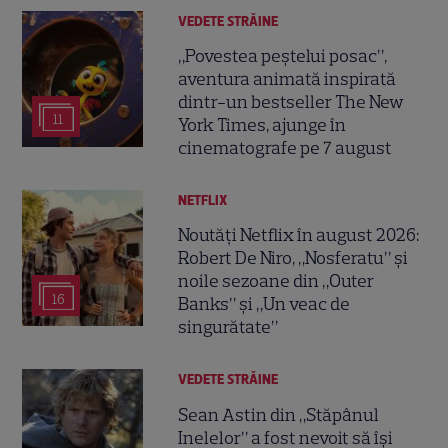
VEDETE STRĂINE
„Povestea peștelui posac”,
aventura animată inspirată
dintr-un bestseller The New
11
York Times, ajunge în
cinematografe pe 7 august
NETFLIX
Noutăți Netflix în august 2026:
Robert De Niro, „Nosferatu” și
noile sezoane din „Outer
16
Banks” și „Un veac de
singurătate”
VEDETE STRĂINE
Sean Astin din „Stăpânul
Inelelor” a fost nevoit să își