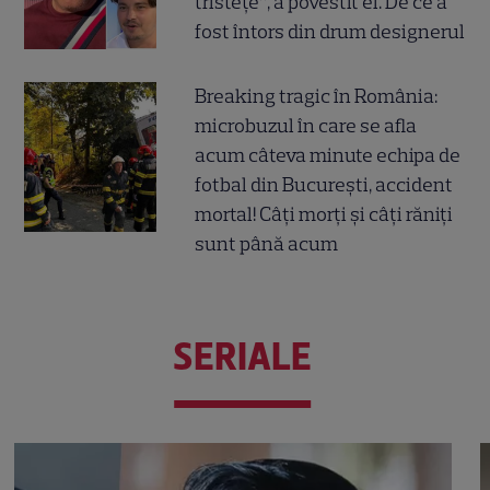
tristețe”, a povestit el. De ce a
fost întors din drum designerul
Breaking tragic în România:
microbuzul în care se afla
acum câteva minute echipa de
fotbal din București, accident
mortal! Câți morți și câți răniți
sunt până acum
SERIALE