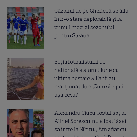
Gazonul de pe Ghencea se află
într-o stare deplorabilă și la
primul meci al sezonului
pentru Steaua
Soția fotbalistului de
națională a stârnit furie cu
ultima postare » Fanii au
reacționat dur: „Cum să spui
așa ceva?”
Alexandru Ciucu, fostul soț al
Alinei Sorescu, nu a fost lăsat
să intre la Nibiru. „Am aflat cu