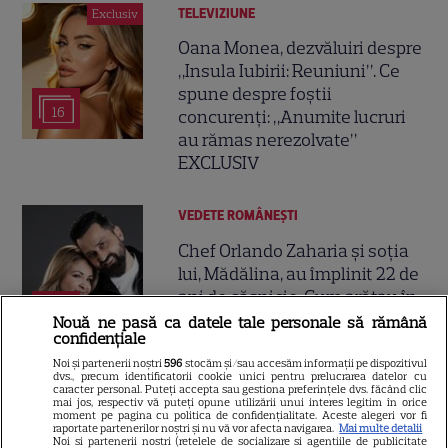
TELEVIZIUNE
Exclusiv
Oana Monea, dezvăluiri despre
„Insula Iubirii: Reuniuni”. Ce
spune despre foștii
16
concurenți: „Anumite lucruri
au rămas nerezolvate”
EXCLUSIV
VEDETE ROMÂNEŞTI
Chef Orlando Zaharia și soția
lui, Mădălina, au împlinit 22 de
ani de căsnicie. Cum arătau în
11
ziua nunții și povestea lor de
Nouă ne pasă ca datele tale personale să rămână
confidențiale
iubire
Noi și partenerii noștri
596
stocăm și/sau accesăm informații pe dispozitivul
dvs., precum identificatorii cookie unici pentru prelucrarea datelor cu
caracter personal. Puteți accepta sau gestiona preferințele dvs. făcând clic
mai jos, respectiv vă puteți opune utilizării unui interes legitim în orice
moment pe pagina cu politica de confidențialitate. Aceste alegeri vor fi
raportate partenerilor noștri și nu vă vor afecta navigarea.
Mai multe detalii
Noi si partenerii nostri (retelele de socializare si agentiile de publicitate