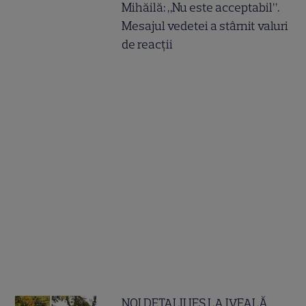
Mihăilă: „Nu este acceptabil”.
Mesajul vedetei a stârnit valuri
de reacții
NOI DETALII IES LA IVEALĂ