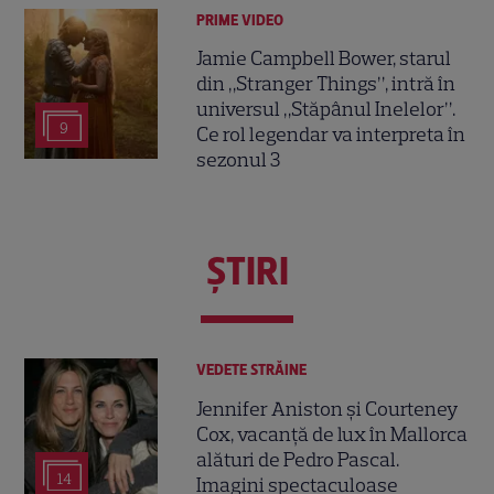
PRIME VIDEO
Jamie Campbell Bower, starul
din „Stranger Things”, intră în
universul „Stăpânul Inelelor”.
9
Ce rol legendar va interpreta în
sezonul 3
ŞTIRI
VEDETE STRĂINE
Jennifer Aniston și Courteney
Cox, vacanță de lux în Mallorca
alături de Pedro Pascal.
14
Imagini spectaculoase