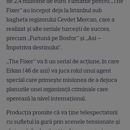
de 2,4 milioane de euro. Filmările pentru „The
Fixer” au început deja la Istanbul sub
bagheta regizorului Cevdet Mercan, care a
realizat şi alte seriale turceşti de succes,
precum „Furtună pe Bosfor” şi „Asi –
Împotriva destinului”.
„The Fixer” va fi un serial de acţiune, în care
Erkan (46 de ani) va juca rolul unui agent
special care primeşte misiunea de a dejuca
planurile unei organizaţii criminale care
operează la nivel internaţional.
Producţia promite că va ține telespectatorii
cu sufletul la gură prin scenele tensionate şi