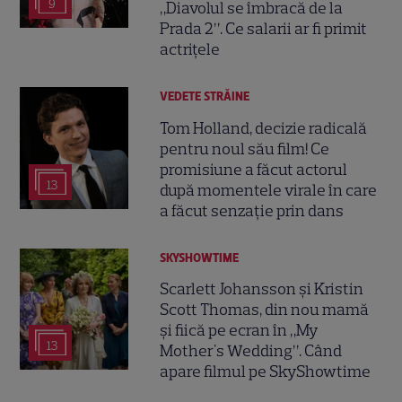
9
„Diavolul se îmbracă de la
Prada 2”. Ce salarii ar fi primit
actrițele
VEDETE STRĂINE
Tom Holland, decizie radicală
pentru noul său film! Ce
promisiune a făcut actorul
13
după momentele virale în care
a făcut senzație prin dans
SKYSHOWTIME
Scarlett Johansson și Kristin
Scott Thomas, din nou mamă
și fiică pe ecran în „My
13
Mother's Wedding”. Când
apare filmul pe SkyShowtime