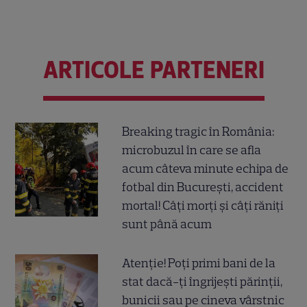
ARTICOLE PARTENERI
Breaking tragic în România:
microbuzul în care se afla
acum câteva minute echipa de
fotbal din București, accident
mortal! Câți morți și câți răniți
sunt până acum
Atenție! Poți primi bani de la
stat dacă-ți îngrijești părinții,
bunicii sau pe cineva vârstnic