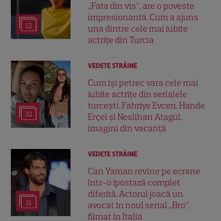
„Fata din vis”, are o poveste
impresionantă. Cum a ajuns
12
una dintre cele mai iubite
actrițe din Turcia
VEDETE STRĂINE
Cum își petrec vara cele mai
iubite actrițe din serialele
turcești. Fahriye Evcen, Hande
32
Erçel și Neslihan Atagül,
imagini din vacanță
VEDETE STRĂINE
Can Yaman revine pe ecrane
într-o ipostază complet
diferită. Actorul joacă un
31
avocat în noul serial „Bro”,
filmat în Italia