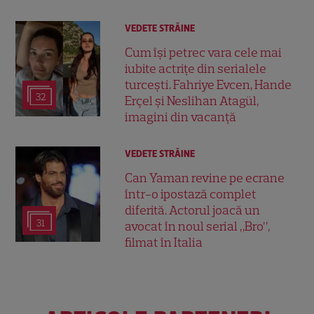
VEDETE STRĂINE
Cum își petrec vara cele mai
iubite actrițe din serialele
turcești. Fahriye Evcen, Hande
32
Erçel și Neslihan Atagül,
imagini din vacanță
VEDETE STRĂINE
Can Yaman revine pe ecrane
într-o ipostază complet
diferită. Actorul joacă un
31
avocat în noul serial „Bro”,
filmat în Italia