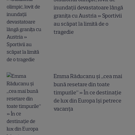
inundații devastatoare lângă
granița cu Austria » Sportivii
au scăpat la limită de o
tragedie
Emma Răducanu și „cea mai
bună resetare din toate
timpurile” » În ce destinație
de lux din Europa își petrece
vacanța