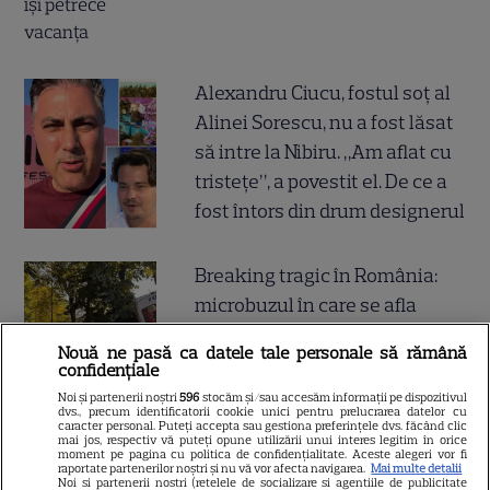
Alexandru Ciucu, fostul soț al
Alinei Sorescu, nu a fost lăsat
să intre la Nibiru. „Am aflat cu
tristețe”, a povestit el. De ce a
fost întors din drum designerul
Breaking tragic în România:
microbuzul în care se afla
acum câteva minute echipa de
Nouă ne pasă ca datele tale personale să rămână
fotbal din București, accident
confidențiale
mortal! Câți morți și câți răniți
Noi și partenerii noștri
596
stocăm și/sau accesăm informații pe dispozitivul
dvs., precum identificatorii cookie unici pentru prelucrarea datelor cu
sunt până acum
caracter personal. Puteți accepta sau gestiona preferințele dvs. făcând clic
mai jos, respectiv vă puteți opune utilizării unui interes legitim în orice
moment pe pagina cu politica de confidențialitate. Aceste alegeri vor fi
raportate partenerilor noștri și nu vă vor afecta navigarea.
Mai multe detalii
Noi si partenerii nostri (retelele de socializare si agentiile de publicitate