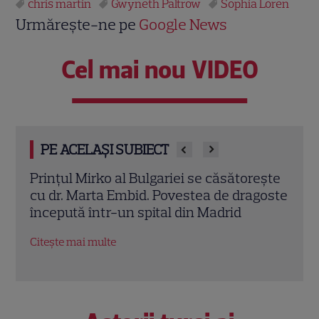
chris martin
Gwyneth Paltrow
Sophia Loren
Urmărește-ne pe
Google News
Cel mai nou VIDEO
PE ACELAȘI SUBIECT
ariei se căsătorește
Sean Astin din „Stăpânul Inelel
Povestea de dragoste
nevoit să își vândă casa din c
al din Madrid
salariului mic: Câți bani a primi
Citește mai multe