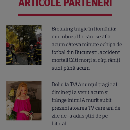
ARTICOLE PARTENERI
Breaking tragic în România:
microbuzul în care se afla
acum câteva minute echipa de
fotbal din București, accident
mortal! Câți morți și câți răniți
sunt până acum
Doliu la TV! Anunțul tragic al
dimineții a venit acum și
frânge inimi! A murit subit
prezentatoarea TV care ani de
zile ne-a adus știri de pe
Litoral