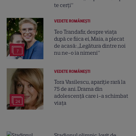
te cerți”
VEDETE ROMÂNEŞTI
Teo Trandafir, despre viața
după ce fiica ei, Maia, a plecat
de acasă: „Legătura dintre noi
7
nu ne-o ia nimeni”
VEDETE ROMÂNEŞTI
Tora Vasilescu, apariție rară la
75 de ani. Drama din
adolescență care i-a schimbat
24
viața
Stadionul olimpic, lovit de