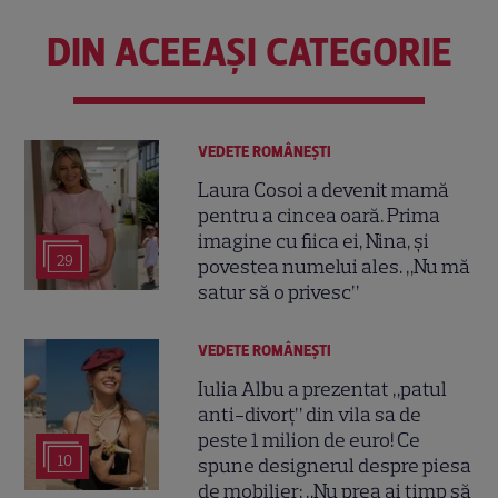
DIN ACEEAȘI CATEGORIE
VEDETE ROMÂNEŞTI
Laura Cosoi a devenit mamă
pentru a cincea oară. Prima
imagine cu fiica ei, Nina, și
29
povestea numelui ales. „Nu mă
satur să o privesc”
VEDETE ROMÂNEŞTI
Iulia Albu a prezentat „patul
anti-divorț” din vila sa de
peste 1 milion de euro! Ce
10
spune designerul despre piesa
de mobilier: „Nu prea ai timp să