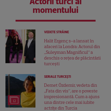
Actorii turci ai
momentului
VEDETE STRĂINE
Halit Ergenç s-a lansat în
afaceri la Londra: Actorul din
„Suleyman Magnificul” a
deschis o rețea de plăcintării
turcești
SERIALE TURCEŞTI
Demet Özdemir, vedeta din
„Fata din vis”, are o poveste
impresionantă. Cum a ajuns
12
una dintre cele mai iubite
actrițe din Turcia