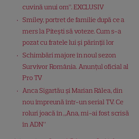
cuvină unui om”. EXCLUSIV
Smiley, portret de familie după ce a
mers la Pitești să voteze. Cum s-a
pozat cu fratele lui și părinții lor
Schimbări majore în noul sezon
Survivor România. Anunțul oficial al
Pro TV
Anca Sigartău şi Marian Râlea, din
nou împreună într-un serial TV. Ce
roluri joacă în „Ana, mi-ai fost scrisă
în ADN”