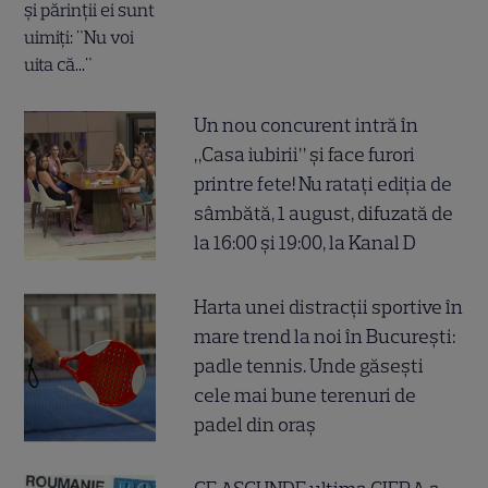
Un nou concurent intră în
„Casa iubirii” și face furori
printre fete! Nu ratați ediția de
sâmbătă, 1 august, difuzată de
la 16:00 și 19:00, la Kanal D
Harta unei distracții sportive în
mare trend la noi în București:
padle tennis. Unde găsești
cele mai bune terenuri de
padel din oraș