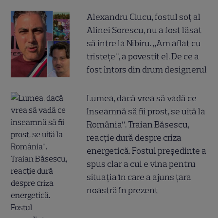
Alexandru Ciucu, fostul soț al
Alinei Sorescu, nu a fost lăsat
să intre la Nibiru. „Am aflat cu
tristețe”, a povestit el. De ce a
fost întors din drum designerul
Lumea, dacă vrea să vadă ce
înseamnă să fii prost, se uită la
România”. Traian Băsescu,
reacție dură despre criza
energetică. Fostul președinte a
spus clar a cui e vina pentru
situația în care a ajuns țara
noastră în prezent