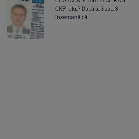
CE ASCUNDE ultima CIFRA a
CNP-ului? Dacă ai 3 sau 8
însemană că...