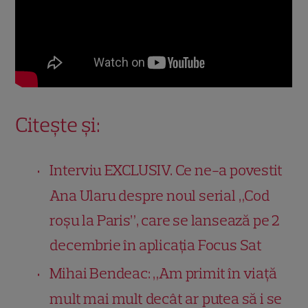
Citește și:
Interviu EXCLUSIV. Ce ne-a povestit
Ana Ularu despre noul serial „Cod
roșu la Paris”, care se lansează pe 2
decembrie în aplicația Focus Sat
Mihai Bendeac: „Am primit în viață
mult mai mult decât ar putea să i se