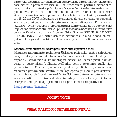
partenere, precum si furnizorii nostri de servicii de date analitice) prelucram
date pentru a permite website-ului sa functioneze, pentru a personaliza
SERIALE
continutul si anunturile publicitare afisate in functie de interesele si/sau
profilul dvs., pentru a va oferi functionalitati aferente retelelor de socializare
si pentru a analiza traficul pe website. Beneficiati de drepturile prevazute de
art. 15-22 din GDPR in legatura cu prelucrarea datelor cu caracter personal.
Aceste drepturi pot fi exercitate prin modalitatea indicata
aici
. Prin click pe
“ACCEPT TOATE”, acceptati folosirea tuturor Tehnologiilor de tip Cookie, care
implica inclusiv acceptul dvs. cu privire la stocarea/accesarea informatiilor
de catre Vendor-ii cu care colaboram. Prin click pe “VREAU SA MODIFIC
SETARILE INDIVIDUAL” puteti schimba preferintele in mod individual, mai
putin cele legate de cookie strict necesare pentru functionarea website-
ului.
Atât noi, cât și partenerii noștri prelucrăm datele pentru a oferi:
Măsurarea performanței reclamelor. Utilizarea profilurilor pentru selectarea
conținutului personalizat. Stocarea și/sau accesarea informațiilor de pe un
dispozitiv. Dezvoltarea și îmbunătățirea serviciilor. Crearea profilurilor de
conținut personalizat. Utilizarea profilurilor pentru selectarea publicității
personalizate. Crearea profilurilor pentru publicitate personalizată.
Măsurarea performanței conținutului. Înțelegerea publicului prin statistici
sau combinații de date din surse diferite. Utilizarea datelor limitate pentru a
selecta conținutul. Utilizarea de date limitate pentru a selecta publicitatea.
Date precise de geolocație și identificarea prin scanarea dispozitivului.
Listă parteneri (furnizori)
ACCEPT TOATE
VREAU SA MODIFIC SETARILE INDIVIDUAL