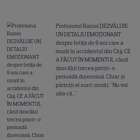
Profesorul Raisei DEZVĂLUIE
UN DETALIU EMOȚIONANT
despre fetița de 9 ani care a
murit în accidentul din Cluj. CE
A FĂCUT ÎN MOMENTUL când
dascălul trecea printr-o
perioadă dureroasă. Chiar și
părinții ei sunt uimiți: "Nu voi
uita că..."