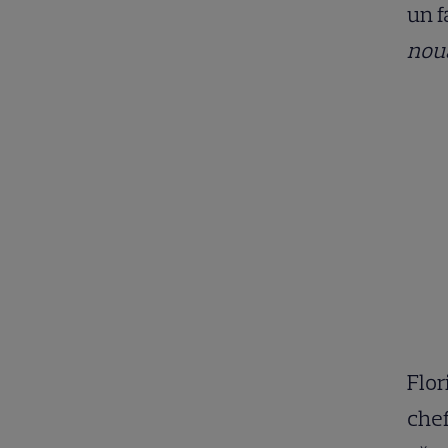
un f
nouă
Flor
chef