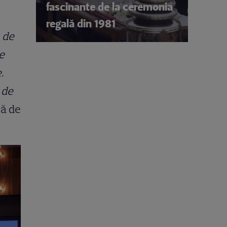
fascinante de la ceremonia
regală din 1981
1 de
de
.
 de
că de