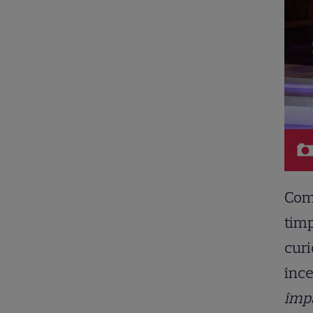
Come
timp
curi
înce
împă