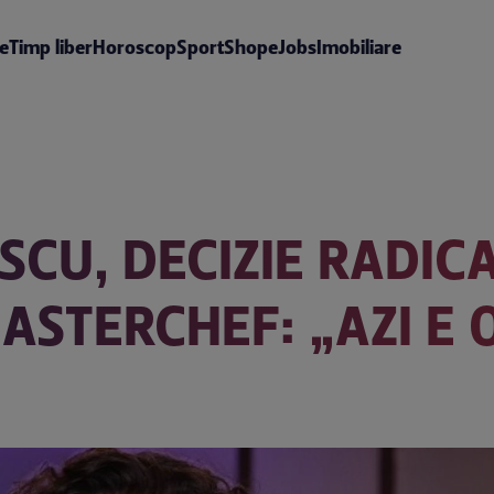
te
Timp liber
Horoscop
Sport
Shop
eJobs
Imobiliare
SCU, DECIZIE RADIC
STERCHEF: „AZI E O