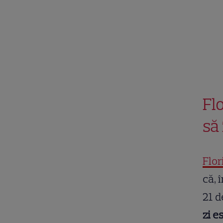
Fl
să
Flo
că, 
21 d
zi e