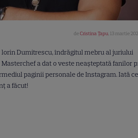
de
Cristina Țapu
,
13 martie 202
lorin Dumitrescu, îndrăgitul mebru al juriului
Masterchef a dat o veste neașteptată fanilor p
rmediul paginii personale de Instagram. Iată c
ț a făcut!