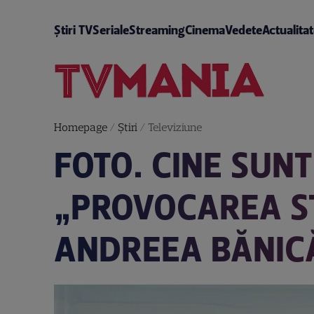
Știri TV
Seriale
Streaming
Cinema
Vedete
Actualita
Homepage
/
Știri
/
Televiziune
FOTO. CINE SUN
„PROVOCAREA ST
ANDREEA BĂNICĂ