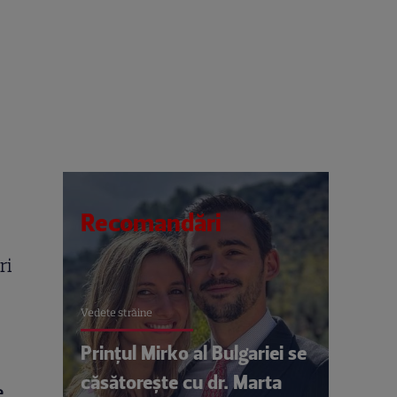
Recomandări
ri
Vedete străine
Prințul Mirko al Bulgariei se
căsătorește cu dr. Marta
e