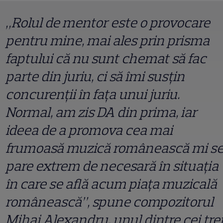
„Rolul de mentor este o provocare
pentru mine, mai ales prin prisma
faptului că nu sunt chemat să fac
parte din juriu, ci să îmi susţin
concurenţii în faţa unui juriu.
Normal, am zis DA din prima, iar
ideea de a promova cea mai
frumoasă muzică românească mi s
pare extrem de necesară în situaţia
în care se află acum piaţa muzicală
românească”, spune compozitorul
Mihai Alexandru, unul dintre cei tre