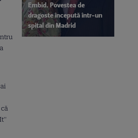
Embid. Povestea de
dragoste începută într-un
spital din Madrid
ntru
ea
ai
 că
It”