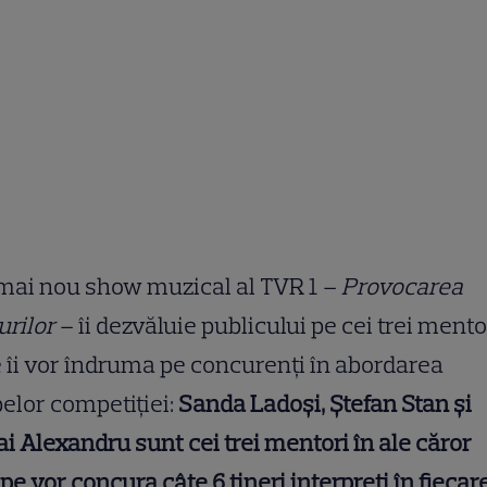
mai nou show muzical al TVR 1 –
Provocarea
urilor
– îi dezvăluie publicului pe cei trei mento
 îi vor îndruma pe concurenţi în abordarea
elor competiţiei:
Sanda Ladoşi, Ştefan Stan şi
i Alexandru sunt cei trei mentori în ale căror
pe vor concura câte 6 tineri interpreţi în fiecar