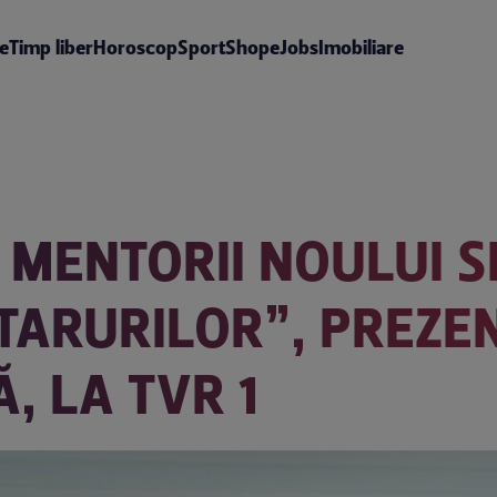
te
Timp liber
Horoscop
Sport
Shop
eJobs
Imobiliare
T MENTORII NOULUI 
ARURILOR”, PREZEN
, LA TVR 1