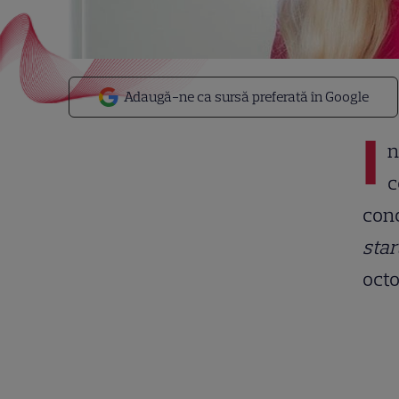
Adaugă-ne ca sursă preferată în Google
I
n
c
conc
star
octo