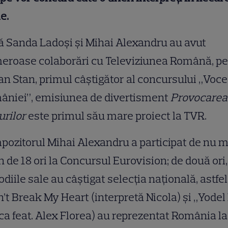
ie.
 Sanda Ladoşi şi Mihai Alexandru au avut
eroase colaborări cu Televiziunea Română, pe
an Stan, primul câştigător al concursului „Voc
âniei”, emisiunea de divertisment
Provocarea
urilor
este primul său mare proiect la TVR.
ozitorul Mihai Alexandru a participat de nu m
n de 18 ori la Concursul Eurovision; de două ori,
diile sale au câştigat selecţia naţională, astfel
’t Break My Heart (interpretă Nicola) şi „Yodel 
nca feat. Alex Florea) au reprezentat România la