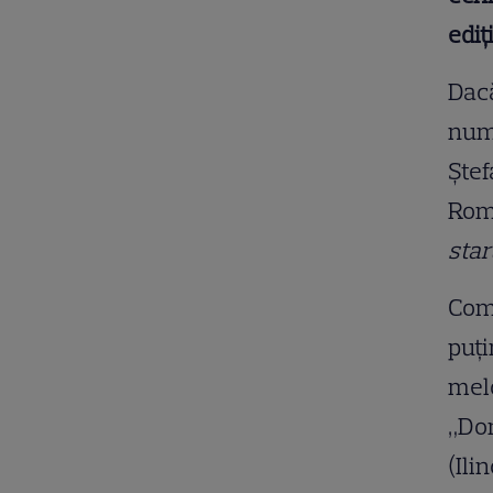
ediţ
Dacă
num
Ştef
Rom
star
Comp
puţi
melo
„Don
(Ili