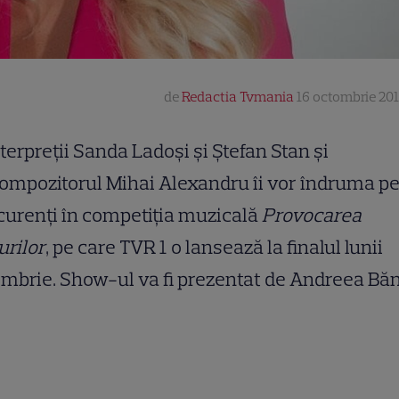
de
Redactia Tvmania
16 octombrie 201
terpreţii Sanda Ladoşi şi Ştefan Stan şi
ompozitorul Mihai Alexandru îi vor îndruma p
urenţi în competiţia muzicală
Provocarea
urilor
, pe care TVR 1 o lansează la finalul lunii
mbrie. Show-ul va fi prezentat de Andreea Băn