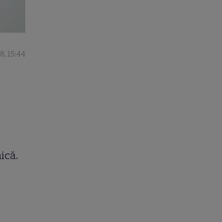
8, 15:44
e
ică.