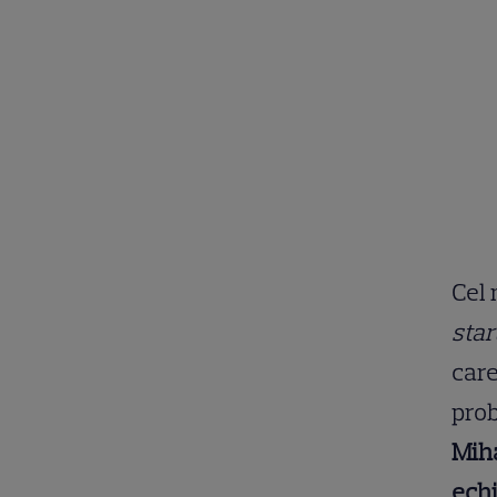
Cel 
star
care
prob
Miha
echi