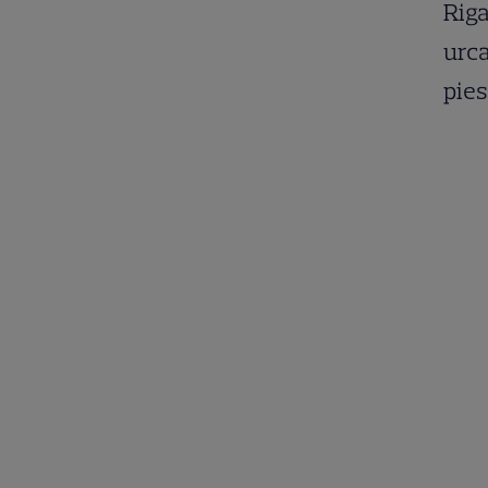
Riga
urca
pies