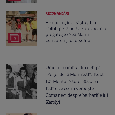
RECOMANDĂRI
Echipa roșie a câștigat la
Poftiți pe la noi! Ce provocări le
pregătește Nea Mărin
3
concurenților diseară
Omul din umbră din echipa
„Zeiței de la Montreal”: „Nota
10? Meritul Nadiei 80%. Eu –
1%!” + De ce nu vorbește
Comăneci despre barbariile lui
Karolyi