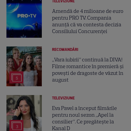
TELEVIZIUNE
Amendă de 4 milioane de euro
pentru PRO TV. Compania
anunță că va contesta decizia
Consiliului Concurenței
RECOMANDĂRI
„Vara iubirii” continuă la DIVA!
Filme romantice în premieră și
povești de dragoste de văzut în
5
august
TELEVIZIUNE
Eva Pavel a început filmările
pentru noul sezon „Apel la
consilier”. Ce pregătește la
3
Kanal D