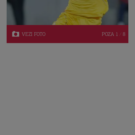
VEZI
FOTO
POZA
1 / 8