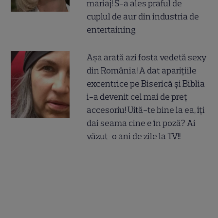
mariaj! S-a ales praful de
cuplul de aur din industria de
entertaining
Așa arată azi fosta vedetă sexy
din România! A dat aparițiile
excentrice pe Biserică și Biblia
i-a devenit cel mai de preț
accesoriu! Uită-te bine la ea, îți
dai seama cine e în poză? Ai
văzut-o ani de zile la TV!!