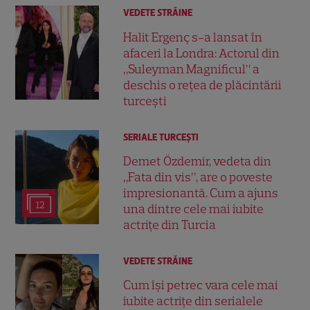
VEDETE STRĂINE
Halit Ergenç s-a lansat în
afaceri la Londra: Actorul din
„Suleyman Magnificul” a
deschis o rețea de plăcintării
turcești
SERIALE TURCEŞTI
Demet Özdemir, vedeta din
„Fata din vis”, are o poveste
impresionantă. Cum a ajuns
12
una dintre cele mai iubite
actrițe din Turcia
VEDETE STRĂINE
Cum își petrec vara cele mai
iubite actrițe din serialele