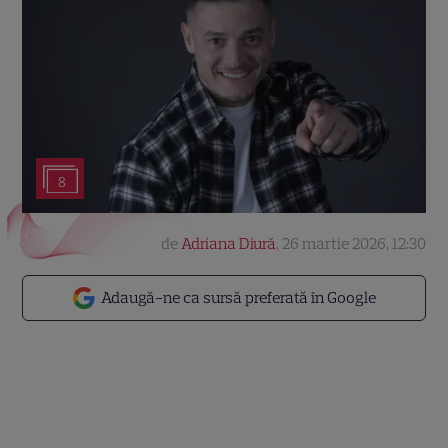
8
de
Adriana Diură
,
26 martie 2026, 12:30
Adaugă-ne ca sursă preferată în Google