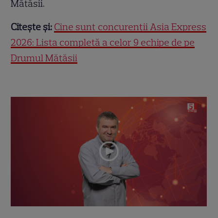
Mătăsii.
Citește și:
Cine sunt concurenții Asia Express
2026: Lista completă a celor 9 echipe de pe
Drumul Mătăsii