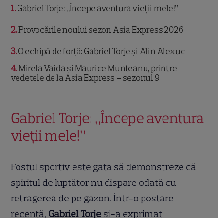
1
Gabriel Torje: „Începe aventura vieții mele!”
2
Provocările noului sezon Asia Express 2026
3
O echipă de forță: Gabriel Torje și Alin Alexuc
4
Mirela Vaida și Maurice Munteanu, printre
vedetele de la Asia Express – sezonul 9
Gabriel Torje: „Începe aventura
vieții mele!”
Fostul sportiv este gata să demonstreze că
spiritul de luptător nu dispare odată cu
retragerea de pe gazon. Într-o postare
recentă,
Gabriel Torje
și-a exprimat