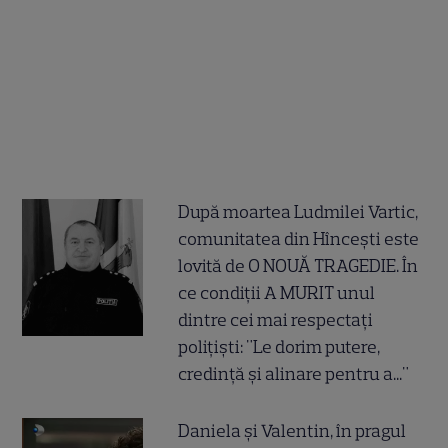
După moartea Ludmilei Vartic,
comunitatea din Hîncești este
lovită de O NOUĂ TRAGEDIE. În
ce condiții A MURIT unul
dintre cei mai respectați
polițiști: "Le dorim putere,
credință și alinare pentru a..."
Daniela și Valentin, în pragul