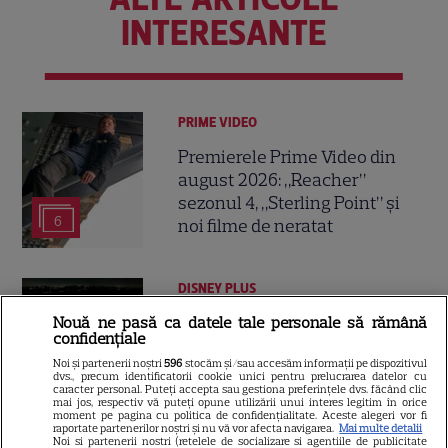
INTERESANTE
PRIME VIDEO
Premierele Prime Video din
august 2026: „Reacher”
sezonul 4, „Sterling Point” și
6
noi filme de neratat
DISNEY PLUS
Premiere Disney+ august
Nouă ne pasă ca datele tale personale să rămână
confidențiale
2026: „Camp Rock 3”,
Noi și partenerii noștri
596
stocăm și/sau accesăm informații pe dispozitivul
„Futurama” și trilogia
dvs., precum identificatorii cookie unici pentru prelucrarea datelor cu
17
„Stăpânul Inelelor” ajung pe
caracter personal. Puteți accepta sau gestiona preferințele dvs. făcând clic
mai jos, respectiv vă puteți opune utilizării unui interes legitim în orice
platformă
moment pe pagina cu politica de confidențialitate. Aceste alegeri vor fi
raportate partenerilor noștri și nu vă vor afecta navigarea.
Mai multe detalii
Noi si partenerii nostri (retelele de socializare si agentiile de publicitate