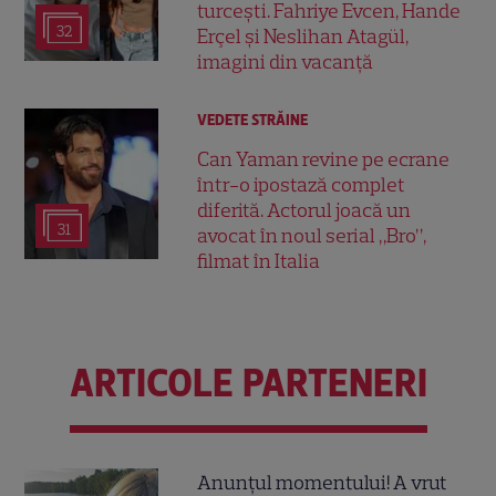
turcești. Fahriye Evcen, Hande
32
Erçel și Neslihan Atagül,
imagini din vacanță
VEDETE STRĂINE
Can Yaman revine pe ecrane
într-o ipostază complet
diferită. Actorul joacă un
31
avocat în noul serial „Bro”,
filmat în Italia
ARTICOLE PARTENERI
Anunțul momentului! A vrut