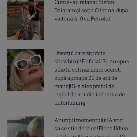
Cum s-au relaxat Ștefan
Baiaram și soția Cristina, după
victoria 4-0 cu Petrolul
Divorțul care zguduie
showbizul! E oficial! Și-au spus
adio în cel mai mare secret,
după aproape 20 de ani de
mariaj! S-a ales praful de
cuplul de aur din industria de
entertaining
Anunțul momentului! A vrut
să se știe de la ea! Elena Udrea
și Adrian Alexandrov, după 10