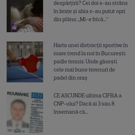
despărțirii? Cei doi s-au strâns
în brațe și abia s-au putut opri
din plâns: „Mi-e frică...”
Harta unei distracții sportive în
mare trend la noi în București:
padle tennis. Unde găsești
cele mai bune terenuri de
padel din oraș
CE ASCUNDE ultima CIFRA a
CNP-ului? Dacă ai 3 sau 8
însemană că...