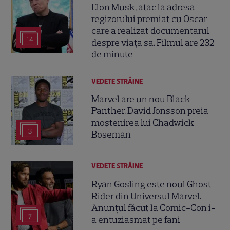
Elon Musk, atac la adresa
regizorului premiat cu Oscar
care a realizat documentarul
14
despre viața sa. Filmul are 232
de minute
VEDETE STRĂINE
Marvel are un nou Black
Panther. David Jonsson preia
moștenirea lui Chadwick
3
Boseman
VEDETE STRĂINE
Ryan Gosling este noul Ghost
Rider din Universul Marvel.
Anunțul făcut la Comic-Con i-
7
a entuziasmat pe fani