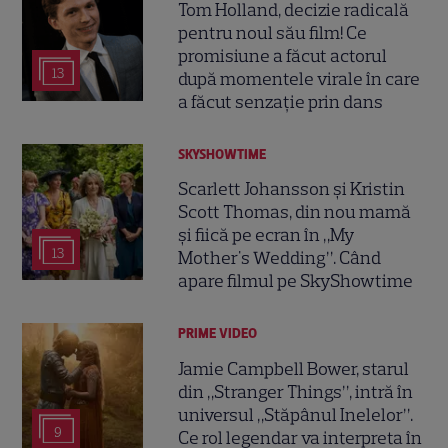
Tom Holland, decizie radicală
pentru noul său film! Ce
promisiune a făcut actorul
13
după momentele virale în care
a făcut senzație prin dans
SKYSHOWTIME
Scarlett Johansson și Kristin
Scott Thomas, din nou mamă
și fiică pe ecran în „My
13
Mother's Wedding”. Când
apare filmul pe SkyShowtime
PRIME VIDEO
Jamie Campbell Bower, starul
din „Stranger Things”, intră în
universul „Stăpânul Inelelor”.
9
Ce rol legendar va interpreta în