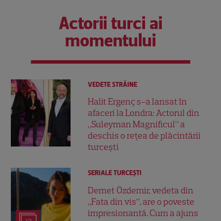
Actorii turci ai
momentului
VEDETE STRĂINE
Halit Ergenç s-a lansat în
afaceri la Londra: Actorul din
„Suleyman Magnificul” a
deschis o rețea de plăcintării
turcești
SERIALE TURCEŞTI
Demet Özdemir, vedeta din
„Fata din vis”, are o poveste
impresionantă. Cum a ajuns