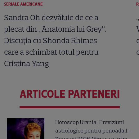
SERIALE AMERICANE
R
Sandra Oh dezvăluie de ce a
plecat din „Anatomia lui Grey”.
Discuția cu Shonda Rhimes
care a schimbat totul pentru
Cristina Yang
ARTICOLE PARTENERI
Horoscop Urania | Previziuni
astrologice pentru perioada 1 –
7 august 2026. Venus va intra