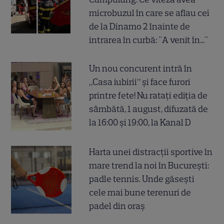
microbuzul în care se aflau cei
de la Dinamo 2 înainte de
intrarea în curbă: "A venit în..."
Un nou concurent intră în
„Casa iubirii” și face furori
printre fete! Nu ratați ediția de
sâmbătă, 1 august, difuzată de
la 16:00 și 19:00, la Kanal D
Harta unei distracții sportive în
mare trend la noi în București:
padle tennis. Unde găsești
cele mai bune terenuri de
padel din oraș