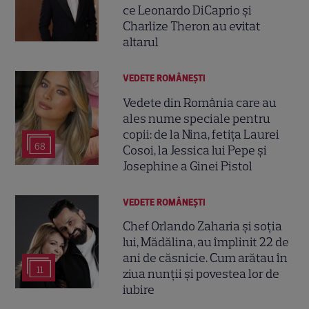
ce Leonardo DiCaprio și
Charlize Theron au evitat
altarul
VEDETE ROMÂNEŞTI
Vedete din România care au
ales nume speciale pentru
copii: de la Nina, fetița Laurei
68
Cosoi, la Jessica lui Pepe și
Josephine a Ginei Pistol
VEDETE ROMÂNEŞTI
Chef Orlando Zaharia și soția
lui, Mădălina, au împlinit 22 de
ani de căsnicie. Cum arătau în
11
ziua nunții și povestea lor de
iubire