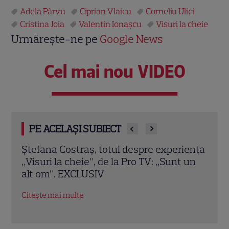
Adela Pârvu
Ciprian Vlaicu
Corneliu Ulici
Cristina Joia
Valentin Ionașcu
Visuri la cheie
Urmărește-ne pe
Google News
Cel mai nou VIDEO
PE ACELAȘI SUBIECT
iența
Dragoș Bucur, șocat de mărturia unui
Visur
 un
copil de 14 ani la Visuri la cheie. Decizia
ului
fără precedent luată de echipa de la PRO
deve
TV
fiice
Citește mai multe
Citeș