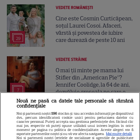
VEDETE ROMÂNEŞTI
Cine este Cosmin Curticăpean,
soțul Laurei Cosoi. Afaceri,
vârstă și povestea de iubire
29
care durează de peste 10 ani
VEDETE STRĂINE
O mai ții minte pe mama lui
Stifler din „American Pie”?
Jennifer Coolidge, la 64 de ani,
7
dezvăluie greșeala pe care o
regretă și astăzi
Nouă ne pasă ca datele tale personale să rămână
confidențiale
Noi și partenerii noștri
596
stocăm și/sau accesăm informații pe dispozitivul
VEDETE ROMÂNEŞTI
dvs., precum identificatorii cookie unici pentru prelucrarea datelor cu
caracter personal. Puteți accepta sau gestiona preferințele dvs. făcând clic
Cezar Ouatu a devenit tată
mai jos, respectiv vă puteți opune utilizării unui interes legitim în orice
moment pe pagina cu politica de confidențialitate. Aceste alegeri vor fi
pentru prima dată la 46 de ani.
raportate partenerilor noștri și nu vă vor afecta navigarea.
Mai multe detalii
Noi si partenerii nostri (retelele de socializare si agentiile de publicitate