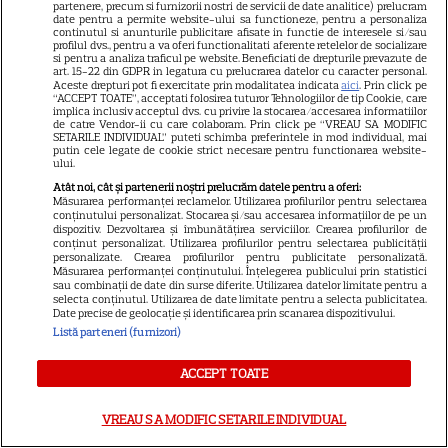
Ce nume deosebit a ales
partenere, precum si furnizorii nostri de servicii de date analitice) prelucram
date pentru a permite website-ului sa functioneze, pentru a personaliza
4
pentru fetița lui
continutul si anunturile publicitare afisate in functie de interesele si/sau
profilul dvs., pentru a va oferi functionalitati aferente retelelor de socializare
si pentru a analiza traficul pe website. Beneficiati de drepturile prevazute de
art. 15-22 din GDPR in legatura cu prelucrarea datelor cu caracter personal.
Aceste drepturi pot fi exercitate prin modalitatea indicata
aici
. Prin click pe
VEDETE STRĂINE
“ACCEPT TOATE”, acceptati folosirea tuturor Tehnologiilor de tip Cookie, care
implica inclusiv acceptul dvs. cu privire la stocarea/accesarea informatiilor
Jennifer Garner, ieșire rară la
de catre Vendor-ii cu care colaboram. Prin click pe “VREAU SA MODIFIC
SETARILE INDIVIDUAL” puteti schimba preferintele in mod individual, mai
prânz cu fiica ei, Violet. Cum au
putin cele legate de cookie strict necesare pentru functionarea website-
ului.
fost surprinse cele două
Atât noi, cât și partenerii noștri prelucrăm datele pentru a oferi:
Măsurarea performanței reclamelor. Utilizarea profilurilor pentru selectarea
conținutului personalizat. Stocarea și/sau accesarea informațiilor de pe un
dispozitiv. Dezvoltarea și îmbunătățirea serviciilor. Crearea profilurilor de
conținut personalizat. Utilizarea profilurilor pentru selectarea publicității
VEDETE STRĂINE
personalizate. Crearea profilurilor pentru publicitate personalizată.
Măsurarea performanței conținutului. Înțelegerea publicului prin statistici
Prințul Mirko al Bulgariei se
sau combinații de date din surse diferite. Utilizarea datelor limitate pentru a
selecta conținutul. Utilizarea de date limitate pentru a selecta publicitatea.
căsătorește cu dr. Marta Embid.
Date precise de geolocație și identificarea prin scanarea dispozitivului.
Povestea de dragoste începută
Listă parteneri (furnizori)
7
într-un spital din Madrid
ACCEPT TOATE
VREAU SA MODIFIC SETARILE INDIVIDUAL