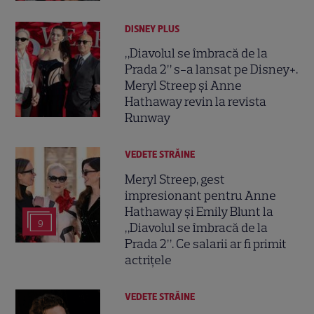
DISNEY PLUS
„Diavolul se îmbracă de la
Prada 2” s-a lansat pe Disney+.
Meryl Streep și Anne
Hathaway revin la revista
Runway
VEDETE STRĂINE
Meryl Streep, gest
impresionant pentru Anne
Hathaway și Emily Blunt la
9
„Diavolul se îmbracă de la
Prada 2”. Ce salarii ar fi primit
actrițele
VEDETE STRĂINE