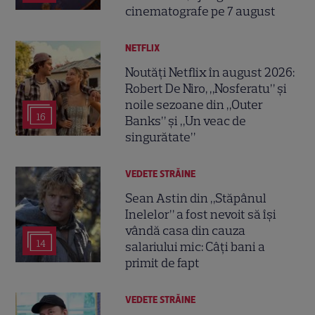
cinematografe pe 7 august
NETFLIX
Noutăți Netflix în august 2026:
Robert De Niro, „Nosferatu” și
noile sezoane din „Outer
16
Banks” și „Un veac de
singurătate”
VEDETE STRĂINE
Sean Astin din „Stăpânul
Inelelor” a fost nevoit să își
vândă casa din cauza
14
salariului mic: Câți bani a
primit de fapt
VEDETE STRĂINE