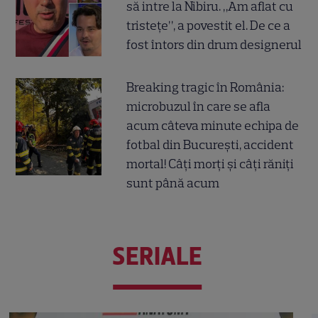
să intre la Nibiru. „Am aflat cu
tristețe”, a povestit el. De ce a
fost întors din drum designerul
Breaking tragic în România:
microbuzul în care se afla
acum câteva minute echipa de
fotbal din București, accident
mortal! Câți morți și câți răniți
sunt până acum
SERIALE