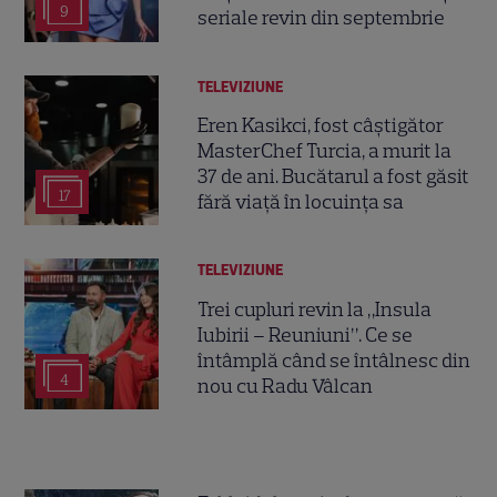
9
seriale revin din septembrie
TELEVIZIUNE
Eren Kasikci, fost câștigător
MasterChef Turcia, a murit la
37 de ani. Bucătarul a fost găsit
17
fără viață în locuința sa
TELEVIZIUNE
Trei cupluri revin la „Insula
Iubirii – Reuniuni”. Ce se
întâmplă când se întâlnesc din
4
nou cu Radu Vâlcan