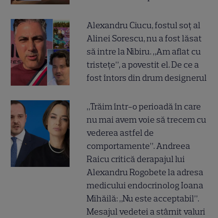
Alexandru Ciucu, fostul soț al
Alinei Sorescu, nu a fost lăsat
să intre la Nibiru. „Am aflat cu
tristețe”, a povestit el. De ce a
fost întors din drum designerul
„Trăim într-o perioadă în care
nu mai avem voie să trecem cu
vederea astfel de
comportamente”. Andreea
Raicu critică derapajul lui
Alexandru Rogobete la adresa
medicului endocrinolog Ioana
Mihăilă: „Nu este acceptabil”.
Mesajul vedetei a stârnit valuri