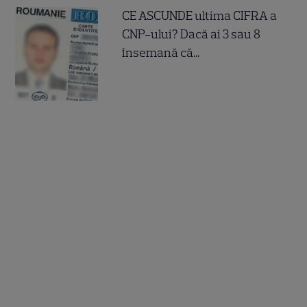
CE ASCUNDE ultima CIFRA a
CNP-ului? Dacă ai 3 sau 8
însemană că...