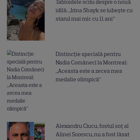
Tabloidele scriu despre o nouă
idilă: „Irina Shayk se iubește cu
starul mai mic cu 11 ani”
Distincție specială pentru
Nadia Comăneci la Montreal:
„Aceasta este a zecea mea
medalie olimpică”
Alexandru Ciucu, fostul soț al
Alinei Sorescu, nu a fost lăsat