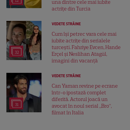
12
una dintre cele mai iubite
actrițe din Turcia
VEDETE STRĂINE
Cum își petrec vara cele mai
iubite actrițe din serialele
turcești. Fahriye Evcen, Hande
32
Erçel și Neslihan Atagül,
imagini din vacanță
VEDETE STRĂINE
Can Yaman revine pe ecrane
într-o ipostază complet
diferită. Actorul joacă un
31
avocat în noul serial „Bro”,
filmat în Italia