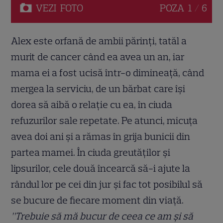
VEZI
FOTO
POZA
1 / 6
Alex este orfană de ambii părinți, tatăl a
murit de cancer când ea avea un an, iar
mama ei a fost ucisă într-o dimineață, când
mergea la serviciu, de un bărbat care își
dorea să aibă o relație cu ea, în ciuda
refuzurilor sale repetate. Pe atunci, micuța
avea doi ani și a rămas în grija bunicii din
partea mamei. În ciuda greutăților și
lipsurilor, cele două încearcă să-i ajute la
rândul lor pe cei din jur și fac tot posibilul să
se bucure de fiecare moment din viață.
”Trebuie să mă bucur de ceea ce am și să