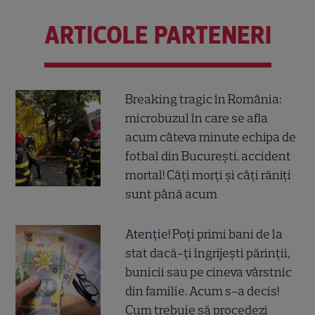
ARTICOLE PARTENERI
Breaking tragic în România:
microbuzul în care se afla
acum câteva minute echipa de
fotbal din București, accident
mortal! Câți morți și câți răniți
sunt până acum
Atenție! Poți primi bani de la
stat dacă-ți îngrijești părinții,
bunicii sau pe cineva vârstnic
din familie. Acum s-a decis!
Cum trebuie să procedezi