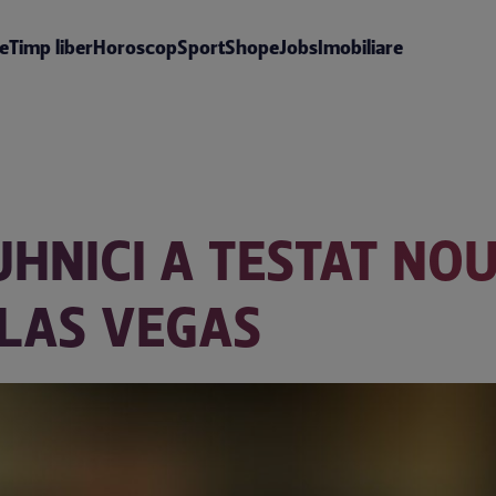
te
Timp liber
Horoscop
Sport
Shop
eJobs
Imobiliare
UHNICI A TESTAT NO
 LAS VEGAS