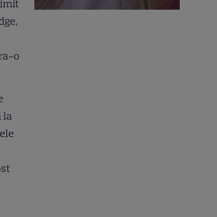
imit
dge,
ăra-o
e
 la
bele
ost