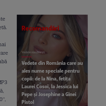
ste
tă.
Recomandări
mai
care
Vedete româneşti
eabă
Vedete din România care au
ales nume speciale pentru
copii: de la Nina, fetița
MP3
Laurei Cosoi, la Jessica lui
ă,
Pepe și Josephine a Ginei
0”,
Pistol