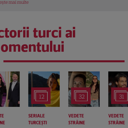
tește mai multe
torii turci ai
omentului
12
32
31
TE
SERIALE
VEDETE
VEDETE
INE
TURCEŞTI
STRĂINE
STRĂINE