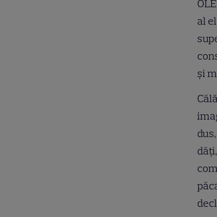
OLED
al e
supe
cons
și m
Călă
imag
dus,
dăţi
comp
păca
decl