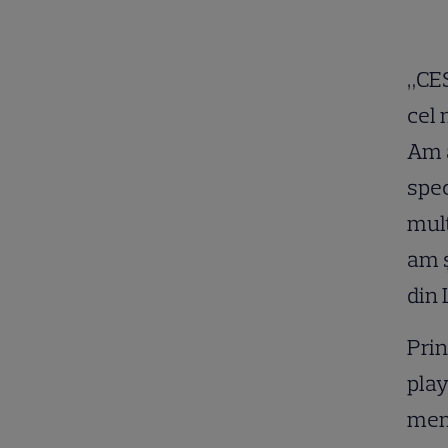
„CES
cel 
Am a
spec
mult
am ş
din 
Prin
play
memo