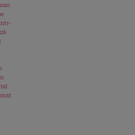
man
pe
într-
ază
t
n
în
ial
ilmat