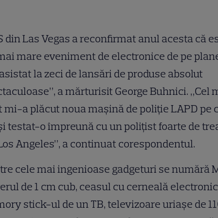
 din Las Vegas a reconfirmat anul acesta că e
mai mare eveniment de electronice de pe plane
sistat la zeci de lansări de produse absolut
taculoase”, a mărturisit George Buhnici. „Cel 
 mi-a plăcut noua maşină de poliţie LAPD pe 
i testat-o împreună cu un poliţist foarte de tr
Los Angeles”, a continuat corespondentul.
tre cele mai ingenioase gadgeturi se numără 
erul de 1 cm cub, ceasul cu cerneală electronic
ry stick-ul de un TB, televizoare uriașe de 11