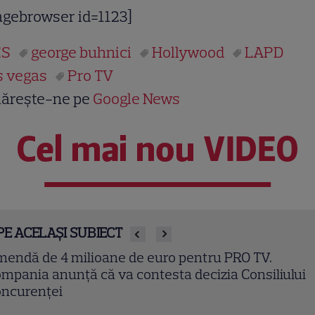
agebrowser id=1123]
ES
george buhnici
Hollywood
LAPD
s vegas
Pro TV
ărește-ne pe
Google News
Cel mai nou VIDEO
PE ACELAȘI SUBIECT
rafic”, episodul 3. Doru ajunge la capătul puterilor
pă ce Marius îi obligă să intre în lumea mafiei: „Nu
ebuia să ajungem aici!”