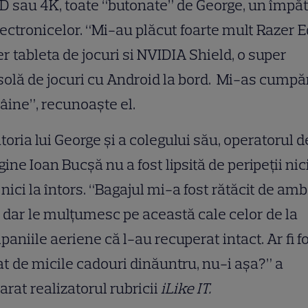
 sau 4K, toate “butonate” de George, un împăt
lectronicelor. “Mi-au plăcut foarte mult Razer E
r tableta de jocuri si NVIDIA Shield, o super
olă de jocuri cu Android la bord. Mi-as cump
âine”, recunoaşte el.
toria lui George şi a colegului său, operatorul d
ine Ioan Bucşă nu a fost lipsită de peripeţii nici
 nici la întors. “Bagajul mi-a fost rătăcit de am
, dar le mulţumesc pe această cale celor de la
aniile aeriene că l-au recuperat intact. Ar fi f
t de micile cadouri dinăuntru, nu-i aşa?” a
arat realizatorul rubricii
iLike IT.