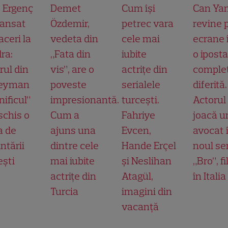
t Ergenç
Demet
Cum își
Can Ya
lansat
Özdemir,
petrec vara
revine 
aceri la
vedeta din
cele mai
ecrane 
ra:
„Fata din
iubite
o ipost
rul din
vis”, are o
actrițe din
comple
leyman
poveste
serialele
diferită.
ificul”
impresionantă.
turcești.
Actorul
schis o
Cum a
Fahriye
joacă u
a de
ajuns una
Evcen,
avocat 
ntării
dintre cele
Hande Erçel
noul ser
ești
mai iubite
și Neslihan
„Bro”, f
actrițe din
Atagül,
în Italia
Turcia
imagini din
vacanță