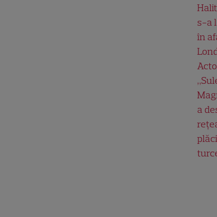
Hali
s-a 
în af
Lond
Acto
„Su
Magn
a de
rețe
plăci
turc