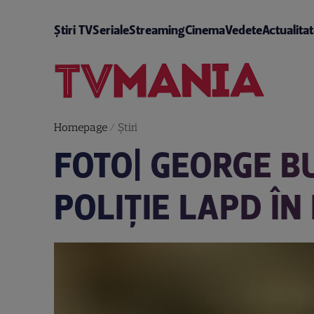
Știri TV
Seriale
Streaming
Cinema
Vedete
Actualita
Homepage
/
Știri
FOTO| GEORGE B
POLIŢIE LAPD ÎN