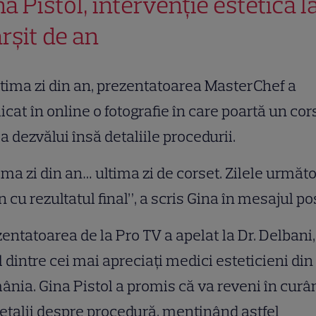
na Pistol, intervenție estetică l
ârșit de an
ltima zi din an, prezentatoarea MasterChef a
icat în online o fotografie în care poartă un cor
 a dezvălui însă detaliile procedurii.
ima zi din an… ultima zi de corset. Zilele următ
n cu rezultatul final”, a scris Gina în mesajul po
entatoarea de la Pro TV a apelat la Dr. Delbani,
 dintre cei mai apreciați medici esteticieni din
nia. Gina Pistol a promis că va reveni în curâ
etalii despre procedură, menținând astfel