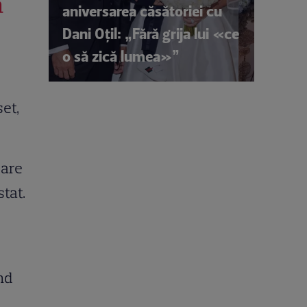
a
aniversarea căsătoriei cu
Dani Oțil: „Fără grija lui «ce
o să zică lumea»”
set,
oare
stat.
nd