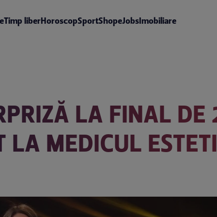
te
Timp liber
Horoscop
Sport
Shop
eJobs
Imobiliare
RPRIZĂ LA FINAL DE
 LA MEDICUL ESTETI