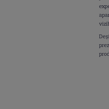
expe
apar
vizi
Deși
prez
prod