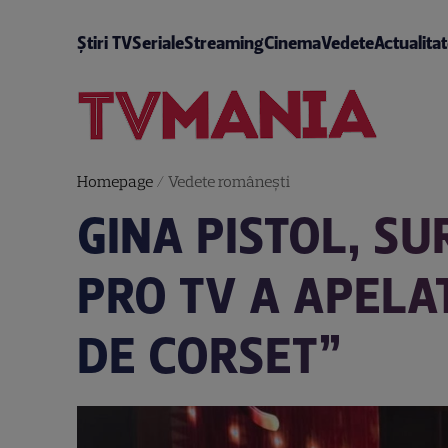
Știri TV
Seriale
Streaming
Cinema
Vedete
Actualita
Homepage
/
Vedete româneşti
GINA PISTOL, SU
PRO TV A APELAT
DE CORSET”