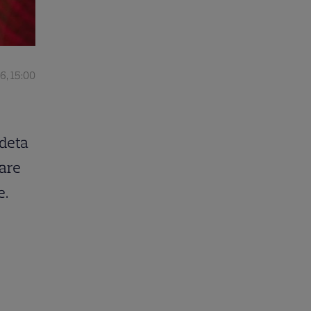
6, 15:00
edeta
pare
e.