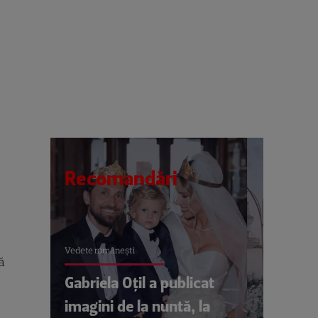
Recomandări
Vedete româneşti
ă
Gabriela Oțil a publicat
imagini de la nuntă, la