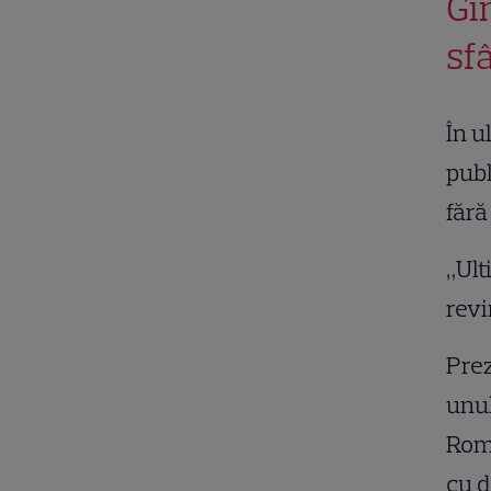
Gi
sf
În u
publ
fără
„Ult
revi
Prez
unul
Româ
cu d