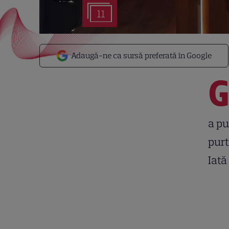
11
Adaugă-ne ca sursă preferată în Google
a pu
purt
Iată