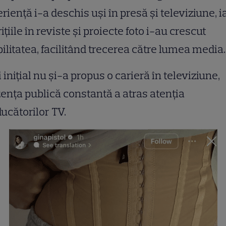
riență i-a deschis uși în presă și televiziune, i
ițiile în reviste și proiecte foto i-au crescut
bilitatea, facilitând trecerea către lumea media.
 inițial nu și-a propus o carieră în televiziune,
ența publică constantă a atras atenția
ucătorilor TV.