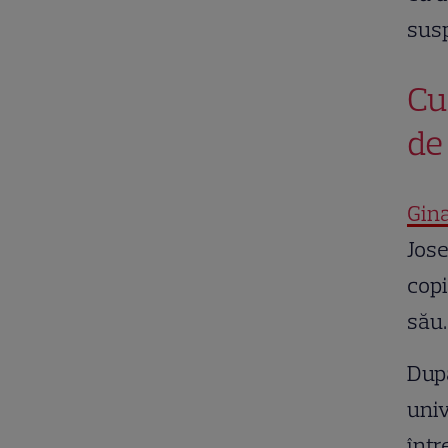
susp
Cu
de
Gina
Jose
copi
său.
După
univ
într