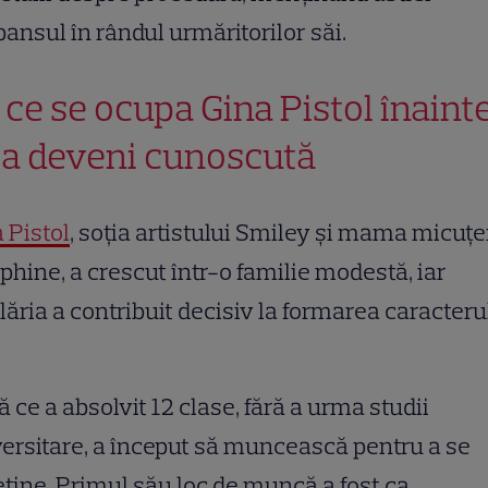
ansul în rândul urmăritorilor săi.
 ce se ocupa Gina Pistol înaint
 a deveni cunoscută
 Pistol
, soția artistului Smiley și mama micuțe
phine, a crescut într-o familie modestă, iar
lăria a contribuit decisiv la formarea caracteru
 ce a absolvit 12 clase, fără a urma studii
ersitare, a început să muncească pentru a se
eține. Primul său loc de muncă a fost ca