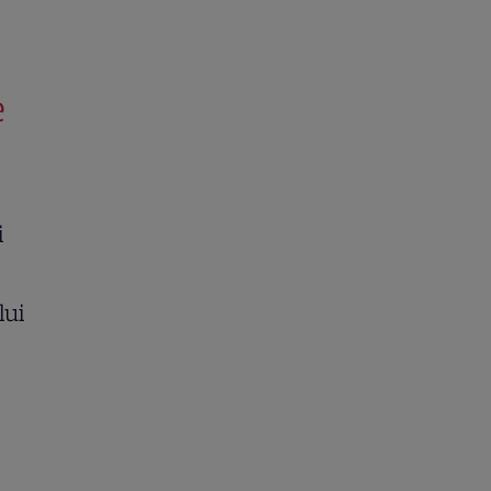
e
i
lui