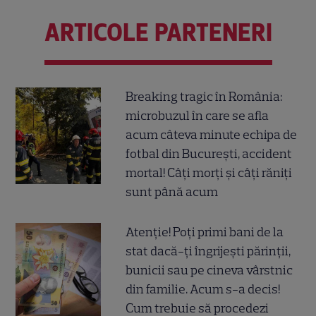
ARTICOLE PARTENERI
Breaking tragic în România:
microbuzul în care se afla
acum câteva minute echipa de
fotbal din București, accident
mortal! Câți morți și câți răniți
sunt până acum
Atenție! Poți primi bani de la
stat dacă-ți îngrijești părinții,
bunicii sau pe cineva vârstnic
din familie. Acum s-a decis!
Cum trebuie să procedezi