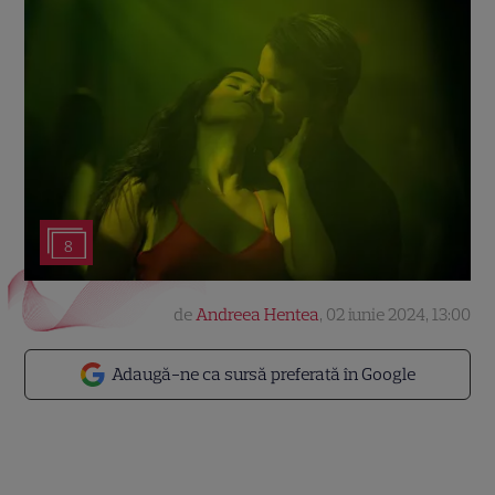
8
de
Andreea Hentea
,
02 iunie 2024, 13:00
Adaugă-ne ca sursă preferată în Google