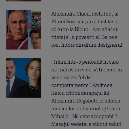
Alexandru Ciucu, fostul soț al
Alinei Sorescu, nu a fost lăsat
să intre la Nibiru. „Am aflat cu
tristețe”, a povestit el. De ce a
fost întors din drum designerul
„Trăim într-o perioadă în care
nu mai avem voie să trecem cu
vederea astfel de
comportamente”. Andreea
Raicu critică derapajul lui
Alexandru Rogobete la adresa
medicului endocrinolog Ioana
Mihăilă: „Nu este acceptabil”.
Mesajul vedetei a stârnit valuri