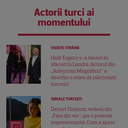
Actorii turci ai
momentului
VEDETE STRĂINE
Halit Ergenç s-a lansat în
afaceri la Londra: Actorul din
„Suleyman Magnificul” a
deschis o rețea de plăcintării
turcești
SERIALE TURCEŞTI
Demet Özdemir, vedeta din
„Fata din vis”, are o poveste
impresionantă. Cum a ajuns
12