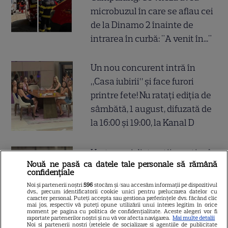
microbuzul în care se aflau cei
de la Dinamo 2 înainte de
intrarea în curbă: "A venit în..."
Un nou concurent intră în
„Casa iubirii” și face furori
printre fete! Nu ratați ediția de
sâmbătă, 1 august, difuzată de
la 16:00 și 19:00, la Kanal D
Harta unei distracții sportive în
Nouă ne pasă ca datele tale personale să rămână
mare trend la noi în București:
confidențiale
padle tennis. Unde găsești
Noi și partenerii noștri
596
stocăm și/sau accesăm informații pe dispozitivul
dvs., precum identificatorii cookie unici pentru prelucrarea datelor cu
cele mai bune terenuri de
caracter personal. Puteți accepta sau gestiona preferințele dvs. făcând clic
mai jos, respectiv vă puteți opune utilizării unui interes legitim în orice
padel din oraș
moment pe pagina cu politica de confidențialitate. Aceste alegeri vor fi
raportate partenerilor noștri și nu vă vor afecta navigarea.
Mai multe detalii
Noi si partenerii nostri (retelele de socializare si agentiile de publicitate