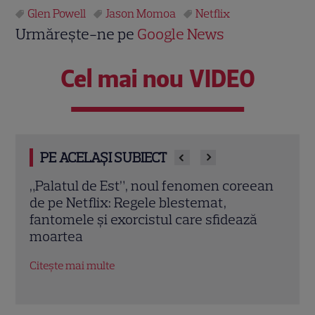
Glen Powell
Jason Momoa
Netflix
Urmărește-ne pe
Google News
Cel mai nou VIDEO
PE ACELAȘI SUBIECT
ean
Ce vedem pe streaming între 27 iulie și 2
Josh
august 2026: Diavolul se îmbracă de la
thri
ă
Prada 2 pe Disney+ și mari noutăți
prem
Netflix
Citeș
Citește mai multe