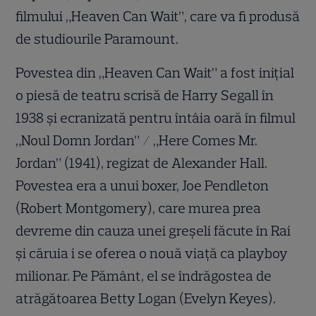
filmului „Heaven Can Wait”, care va fi produsă
de studiourile Paramount.
Povestea din „Heaven Can Wait” a fost inițial
o piesă de teatru scrisă de Harry Segall în
1938 și ecranizată pentru întâia oară în filmul
„Noul Domn Jordan” / „Here Comes Mr.
Jordan” (1941), regizat de Alexander Hall.
Povestea era a unui boxer, Joe Pendleton
(Robert Montgomery), care murea prea
devreme din cauza unei greșeli făcute în Rai
și căruia i se oferea o nouă viață ca playboy
milionar. Pe Pământ, el se îndrăgostea de
atrăgătoarea Betty Logan (Evelyn Keyes).