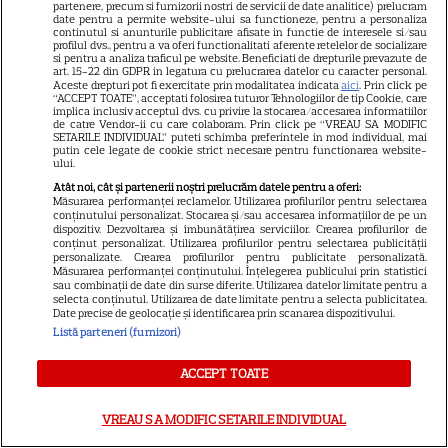
partenere, precum si furnizorii nostri de servicii de date analitice) prelucram
CE ASCUNDE ultima CIFRA a
date pentru a permite website-ului sa functioneze, pentru a personaliza
continutul si anunturile publicitare afisate in functie de interesele si/sau
CNP-ului? Dacă ai 3 sau 8
profilul dvs., pentru a va oferi functionalitati aferente retelelor de socializare
si pentru a analiza traficul pe website. Beneficiati de drepturile prevazute de
însemană că...
art. 15-22 din GDPR in legatura cu prelucrarea datelor cu caracter personal.
Aceste drepturi pot fi exercitate prin modalitatea indicata
aici
. Prin click pe
“ACCEPT TOATE”, acceptati folosirea tuturor Tehnologiilor de tip Cookie, care
implica inclusiv acceptul dvs. cu privire la stocarea/accesarea informatiilor
de catre Vendor-ii cu care colaboram. Prin click pe “VREAU SA MODIFIC
SETARILE INDIVIDUAL” puteti schimba preferintele in mod individual, mai
putin cele legate de cookie strict necesare pentru functionarea website-
ului.
Atât noi, cât și partenerii noștri prelucrăm datele pentru a oferi:
Măsurarea performanței reclamelor. Utilizarea profilurilor pentru selectarea
conținutului personalizat. Stocarea și/sau accesarea informațiilor de pe un
dispozitiv. Dezvoltarea și îmbunătățirea serviciilor. Crearea profilurilor de
conținut personalizat. Utilizarea profilurilor pentru selectarea publicității
personalizate. Crearea profilurilor pentru publicitate personalizată.
Măsurarea performanței conținutului. Înțelegerea publicului prin statistici
sau combinații de date din surse diferite. Utilizarea datelor limitate pentru a
selecta conținutul. Utilizarea de date limitate pentru a selecta publicitatea.
Date precise de geolocație și identificarea prin scanarea dispozitivului.
Listă parteneri (furnizori)
ACCEPT TOATE
VREAU SA MODIFIC SETARILE INDIVIDUAL