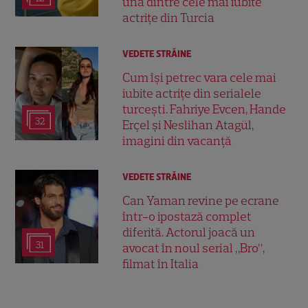
una dintre cele mai iubite
actrițe din Turcia
VEDETE STRĂINE
Cum își petrec vara cele mai
iubite actrițe din serialele
turcești. Fahriye Evcen, Hande
32
Erçel și Neslihan Atagül,
imagini din vacanță
VEDETE STRĂINE
Can Yaman revine pe ecrane
într-o ipostază complet
diferită. Actorul joacă un
31
avocat în noul serial „Bro”,
filmat în Italia