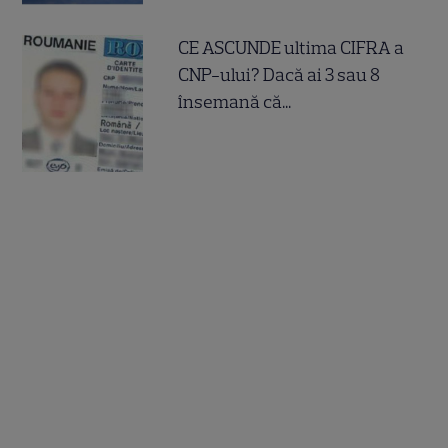
CE ASCUNDE ultima CIFRA a
CNP-ului? Dacă ai 3 sau 8
însemană că...