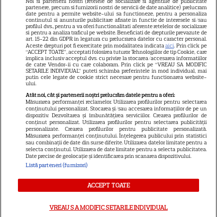
Noi si partenerii nostri (retelele de socializare si agentiile de publicitate
Avantaje
partenere, precum si furnizorii nostri de servicii de date analitice) prelucram
date pentru a permite website-ului sa functioneze, pentru a personaliza
Elle
continutul si anunturile publicitare afisate in functie de interesele si/sau
profilul dvs., pentru a va oferi functionalitati aferente retelelor de socializare
Unica
si pentru a analiza traficul pe website. Beneficiati de drepturile prevazute de
art. 15-22 din GDPR in legatura cu prelucrarea datelor cu caracter personal.
Retete practice
Aceste drepturi pot fi exercitate prin modalitatea indicata
aici
. Prin click pe
“ACCEPT TOATE”, acceptati folosirea tuturor Tehnologiilor de tip Cookie, care
implica inclusiv acceptul dvs. cu privire la stocarea/accesarea informatiilor
de catre Vendor-ii cu care colaboram. Prin click pe “VREAU SA MODIFIC
SETARILE INDIVIDUAL” puteti schimba preferintele in mod individual, mai
URMĂREȘTE-NE PE
putin cele legate de cookie strict necesare pentru functionarea website-
ului.
Atât noi, cât și partenerii noștri prelucrăm datele pentru a oferi:
Măsurarea performanței reclamelor. Utilizarea profilurilor pentru selectarea
conținutului personalizat. Stocarea și/sau accesarea informațiilor de pe un
dispozitiv. Dezvoltarea și îmbunătățirea serviciilor. Crearea profilurilor de
conținut personalizat. Utilizarea profilurilor pentru selectarea publicității
Copyright
2026
Ringier Romania – Toate Drepturile rezervate
personalizate. Crearea profilurilor pentru publicitate personalizată.
Măsurarea performanței conținutului. Înțelegerea publicului prin statistici
sau combinații de date din surse diferite. Utilizarea datelor limitate pentru a
selecta conținutul. Utilizarea de date limitate pentru a selecta publicitatea.
Date precise de geolocație și identificarea prin scanarea dispozitivului.
Listă parteneri (furnizori)
Pariază responsabil! Decizia ONJN nr. 821/25.09.2025.
Jocurile de noroc sunt interzise minorilor.
ACCEPT TOATE
VREAU SA MODIFIC SETARILE INDIVIDUAL