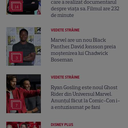
care a realizat documentarul
14
despre viața sa. Filmul are 232
de minute
VEDETE STRĂINE
Marvel are un nou Black
Panther. David Jonsson preia
moștenirea lui Chadwick
3
Boseman
VEDETE STRĂINE
Ryan Gosling este noul Ghost
Rider din Universul Marvel.
Anunțul făcut la Comic-Con i-
7
a entuziasmat pe fani
DISNEY PLUS