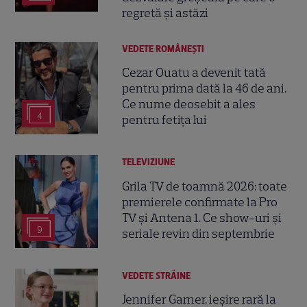
regretă și astăzi
VEDETE ROMÂNEŞTI
Cezar Ouatu a devenit tată
pentru prima dată la 46 de ani.
Ce nume deosebit a ales
4
pentru fetița lui
TELEVIZIUNE
Grila TV de toamnă 2026: toate
premierele confirmate la Pro
TV și Antena 1. Ce show-uri și
9
seriale revin din septembrie
VEDETE STRĂINE
Jennifer Garner, ieșire rară la