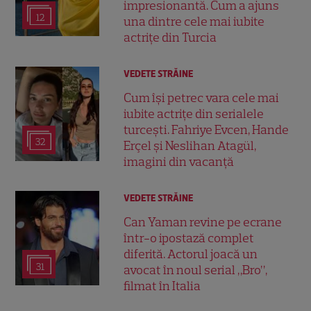
impresionantă. Cum a ajuns
12
una dintre cele mai iubite
actrițe din Turcia
VEDETE STRĂINE
Cum își petrec vara cele mai
iubite actrițe din serialele
turcești. Fahriye Evcen, Hande
32
Erçel și Neslihan Atagül,
imagini din vacanță
VEDETE STRĂINE
Can Yaman revine pe ecrane
într-o ipostază complet
diferită. Actorul joacă un
31
avocat în noul serial „Bro”,
filmat în Italia