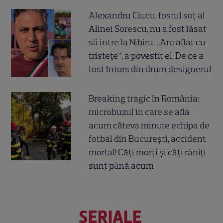
Alexandru Ciucu, fostul soț al
Alinei Sorescu, nu a fost lăsat
să intre la Nibiru. „Am aflat cu
tristețe”, a povestit el. De ce a
fost întors din drum designerul
Breaking tragic în România:
microbuzul în care se afla
acum câteva minute echipa de
fotbal din București, accident
mortal! Câți morți și câți răniți
sunt până acum
SERIALE