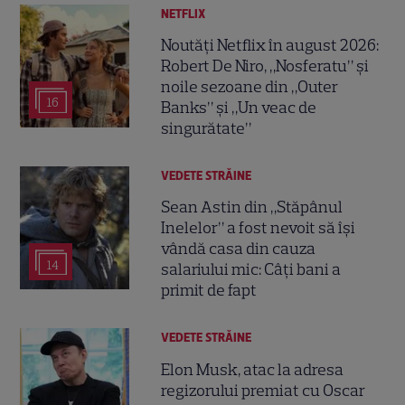
NETFLIX
Noutăți Netflix în august 2026:
Robert De Niro, „Nosferatu” și
noile sezoane din „Outer
16
Banks” și „Un veac de
singurătate”
VEDETE STRĂINE
Sean Astin din „Stăpânul
Inelelor” a fost nevoit să își
vândă casa din cauza
14
salariului mic: Câți bani a
primit de fapt
VEDETE STRĂINE
Elon Musk, atac la adresa
regizorului premiat cu Oscar