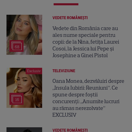
VEDETE ROMÂNEŞTI
Vedete din România care au
ales nume speciale pentru
copii: de la Nina, fetița Laurei
68
Cosoi, la Jessica lui Pepe și
Josephine a Ginei Pistol
TELEVIZIUNE
Exclusiv
Oana Monea, dezvăluiri despre
„Insula Iubirii: Reuniuni”. Ce
spune despre foștii
16
concurenți: „Anumite lucruri
au rămas nerezolvate”
EXCLUSIV
VEDETE ROMÂNEŞTI