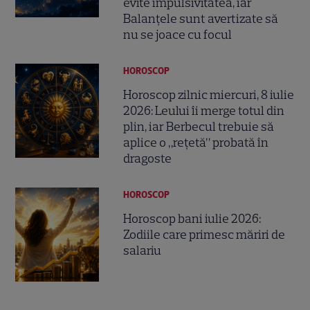
evite impulsivitatea, iar
Balanțele sunt avertizate să
nu se joace cu focul
HOROSCOP
Horoscop zilnic miercuri, 8 iulie
2026: Leului îi merge totul din
plin, iar Berbecul trebuie să
aplice o „rețetă” probată în
dragoste
HOROSCOP
Horoscop bani iulie 2026:
Zodiile care primesc măriri de
salariu