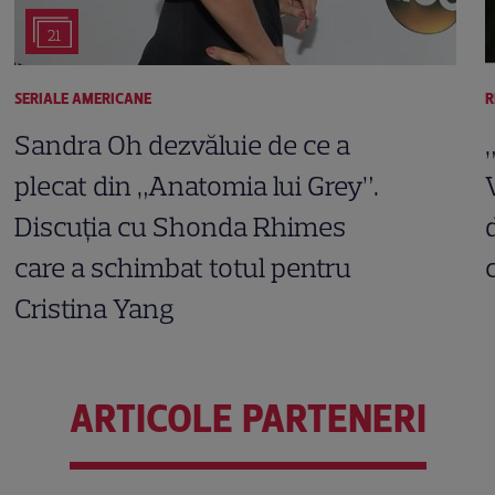
21
SERIALE AMERICANE
R
Sandra Oh dezvăluie de ce a
plecat din „Anatomia lui Grey”.
Discuția cu Shonda Rhimes
care a schimbat totul pentru
Cristina Yang
ARTICOLE PARTENERI