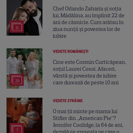
Chef Orlando Zaharia și soția
lui, Mădălina, au împlinit 22 de
ani de căsnicie. Cum arătau în
11
ziua nunții și povestea lor de
iubire
VEDETE ROMÂNEŞTI
Cine este Cosmin Curticăpean,
soțul Laurei Cosoi. Afaceri,
vârstă și povestea de iubire
29
care durează de peste 10 ani
VEDETE STRĂINE
O mai ții minte pe mama lui
Stifler din „American Pie”?
Jennifer Coolidge, la 64 de ani,
7
dezvăluie greșeala pe care o