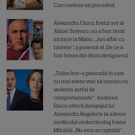
Cum trebuie să procedezi
Alexandru Ciucu, fostul soț al
Alinei Sorescu, nu a fost lăsat
să intre la Nibiru. „Am aflat cu
tristețe”, a povestit el. De ce a
fost întors din drum designerul
„Trăim într-o perioadă în care
nu mai avem voie să trecem cu
vederea astfel de
comportamente”. Andreea
Raicu critică derapajul lui
Alexandru Rogobete la adresa
medicului endocrinolog Ioana
Mihăilă: „Nu este acceptabil”.