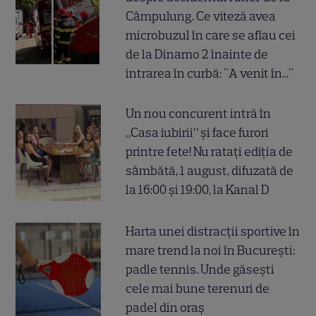
Câmpulung. Ce viteză avea
microbuzul în care se aflau cei
de la Dinamo 2 înainte de
intrarea în curbă: "A venit în..."
Un nou concurent intră în
„Casa iubirii” și face furori
printre fete! Nu ratați ediția de
sâmbătă, 1 august, difuzată de
la 16:00 și 19:00, la Kanal D
Harta unei distracții sportive în
mare trend la noi în București:
padle tennis. Unde găsești
cele mai bune terenuri de
padel din oraș