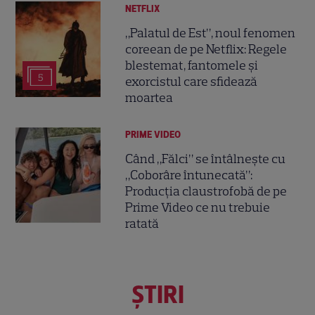
NETFLIX
„Palatul de Est”, noul fenomen
coreean de pe Netflix: Regele
blestemat, fantomele și
5
exorcistul care sfidează
moartea
PRIME VIDEO
Când „Fălci” se întâlnește cu
„Coborâre întunecată”:
Producția claustrofobă de pe
Prime Video ce nu trebuie
ratată
ŞTIRI