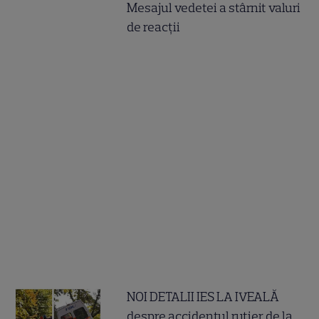
Mesajul vedetei a stârnit valuri
de reacții
NOI DETALII IES LA IVEALĂ
despre accidentul rutier de la