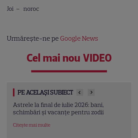
Joi – noroc
Urmărește-ne pe
Google News
Cel mai nou VIDEO
PE ACELAȘI SUBIECT
Cristina Demetrescu, horoscop: Zodia
Augu
care începe un nou capitol după Luna
zodii
Nouă în Rac
oport
Citește mai multe
Citeș