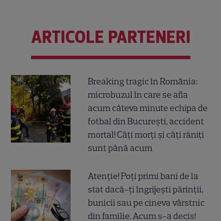
ARTICOLE PARTENERI
Breaking tragic în România:
microbuzul în care se afla
acum câteva minute echipa de
fotbal din București, accident
mortal! Câți morți și câți răniți
sunt până acum
Atenție! Poți primi bani de la
stat dacă-ți îngrijești părinții,
bunicii sau pe cineva vârstnic
din familie. Acum s-a decis!