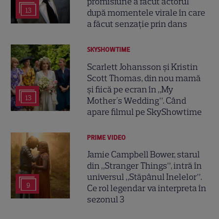
promisiune a făcut actorul
13
după momentele virale în care
a făcut senzație prin dans
SKYSHOWTIME
Scarlett Johansson și Kristin
Scott Thomas, din nou mamă
și fiică pe ecran în „My
13
Mother's Wedding”. Când
apare filmul pe SkyShowtime
PRIME VIDEO
Jamie Campbell Bower, starul
din „Stranger Things”, intră în
universul „Stăpânul Inelelor”.
9
Ce rol legendar va interpreta în
sezonul 3