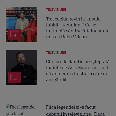
TELEVIZIUNE
Trei cupluri revin la „Insula
Iubirii – Reuniuni”. Ce se
întâmplă când se întâlnesc din
4
nou cu Radu Vâlcan
TELEVIZIUNE
Cheloo, declarație neașteptată
înainte de Asia Express: „Cred
că e singura chestie la care m-
12
am gândit”
Fiica legendei și-a făcut
debutul în televiziune: „Dacă