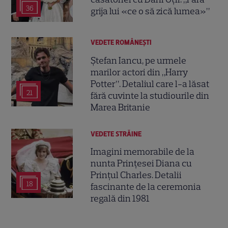
36
grija lui «ce o să zică lumea»”
VEDETE ROMÂNEŞTI
Ștefan Iancu, pe urmele
marilor actori din „Harry
Potter”. Detaliul care l-a lăsat
21
fără cuvinte la studiourile din
Marea Britanie
VEDETE STRĂINE
Imagini memorabile de la
nunta Prințesei Diana cu
Prințul Charles. Detalii
18
fascinante de la ceremonia
regală din 1981