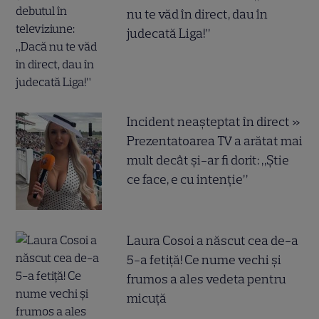
nu te văd în direct, dau în
judecată Liga!”
Incident neașteptat în direct »
Prezentatoarea TV a arătat mai
mult decât și-ar fi dorit: „Știe
ce face, e cu intenție”
Laura Cosoi a născut cea de-a
5-a fetiță! Ce nume vechi și
frumos a ales vedeta pentru
micuță