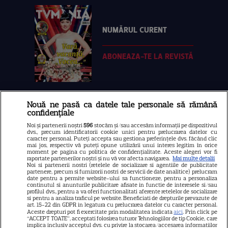
NUMĂRUL CURENT
ABONEAZA-TE LA REVISTĂ
Nouă ne pasă ca datele tale personale să rămână
Libertatea
confidențiale
Libertatea pentru femei
Noi și partenerii noștri
596
stocăm și/sau accesăm informații pe dispozitivul
dvs., precum identificatorii cookie unici pentru prelucrarea datelor cu
GSP
caracter personal. Puteți accepta sau gestiona preferințele dvs. făcând clic
mai jos, respectiv vă puteți opune utilizării unui interes legitim în orice
Știri mondene
moment pe pagina cu politica de confidențialitate. Aceste alegeri vor fi
raportate partenerilor noștri și nu vă vor afecta navigarea.
Mai multe detalii
Noi si partenerii nostri (retelele de socializare si agentiile de publicitate
Avantaje
partenere, precum si furnizorii nostri de servicii de date analitice) prelucram
date pentru a permite website-ului sa functioneze, pentru a personaliza
Elle
continutul si anunturile publicitare afisate in functie de interesele si/sau
profilul dvs., pentru a va oferi functionalitati aferente retelelor de socializare
Unica
si pentru a analiza traficul pe website. Beneficiati de drepturile prevazute de
art. 15-22 din GDPR in legatura cu prelucrarea datelor cu caracter personal.
Retete practice
Aceste drepturi pot fi exercitate prin modalitatea indicata
aici
. Prin click pe
“ACCEPT TOATE”, acceptati folosirea tuturor Tehnologiilor de tip Cookie, care
implica inclusiv acceptul dvs. cu privire la stocarea/accesarea informatiilor