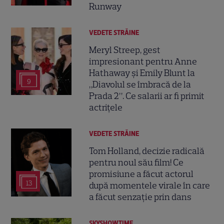
Runway
VEDETE STRĂINE
Meryl Streep, gest
impresionant pentru Anne
Hathaway și Emily Blunt la
9
„Diavolul se îmbracă de la
Prada 2”. Ce salarii ar fi primit
actrițele
VEDETE STRĂINE
Tom Holland, decizie radicală
pentru noul său film! Ce
promisiune a făcut actorul
13
după momentele virale în care
a făcut senzație prin dans
SKYSHOWTIME