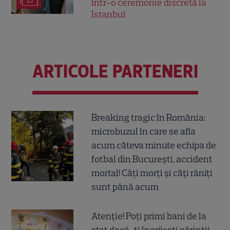
13
într-o ceremonie discretă la
Istanbul
ARTICOLE PARTENERI
Breaking tragic în România:
microbuzul în care se afla
acum câteva minute echipa de
fotbal din București, accident
mortal! Câți morți și câți răniți
sunt până acum
Atenție! Poți primi bani de la