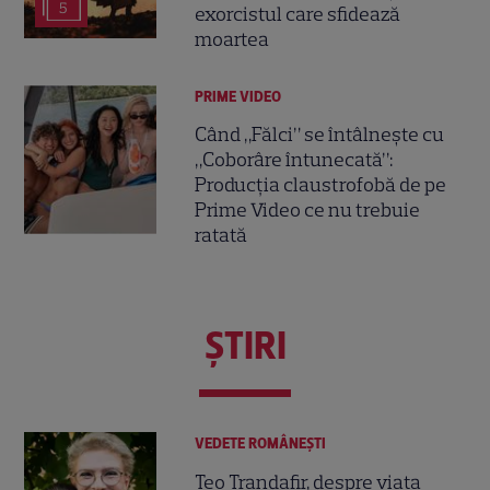
5
exorcistul care sfidează
moartea
PRIME VIDEO
Când „Fălci” se întâlnește cu
„Coborâre întunecată”:
Producția claustrofobă de pe
Prime Video ce nu trebuie
ratată
ŞTIRI
VEDETE ROMÂNEŞTI
Teo Trandafir, despre viața