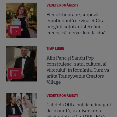
VEDETE ROMÂNEŞTI
Elena Gheorghe, surpriză
emoționantă de ziua ei. Ce a
pregătit soțul artistei când
15
credea că merge doar la cină
TIMP LIBER
Alin Panc și Sandu Pop
construiesc „satul cultural al
viitorului” în România. Cum va
3
arăta Transylvania Creators
Village
VEDETE ROMÂNEŞTI
Gabriela Oțil a publicat imagini
de la nuntă, la aniversarea
căsătoriei cu Dani Oțil: „Fără