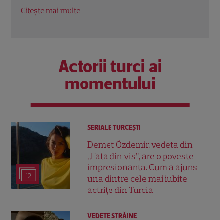
Nouă în Rac
oport
Citește mai multe
Citeș
Actorii turci ai
momentului
SERIALE TURCEŞTI
Demet Özdemir, vedeta din
„Fata din vis”, are o poveste
impresionantă. Cum a ajuns
12
una dintre cele mai iubite
actrițe din Turcia
VEDETE STRĂINE