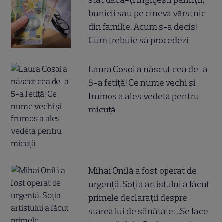
stat dacă-ți îngrijești părinții,
bunicii sau pe cineva vârstnic
din familie. Acum s-a decis!
Cum trebuie să procedezi
Laura Cosoi a născut cea de-a
5-a fetiță! Ce nume vechi și
frumos a ales vedeta pentru
micuță
Mihai Onilă a fost operat de
urgență. Soția artistului a făcut
primele declarații despre
starea lui de sănătate: „Se face