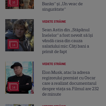
16
Banks” și „Un veac de
singurătate”
VEDETE STRĂINE
Sean Astin din „Stăpânul
Inelelor” a fost nevoit să își
vândă casa din cauza
14
salariului mic: Câți bani a
primit de fapt
VEDETE STRĂINE
Elon Musk, atac la adresa
regizorului premiat cu Oscar
care a realizat documentarul
14
despre viața sa. Filmul are 232
de minute