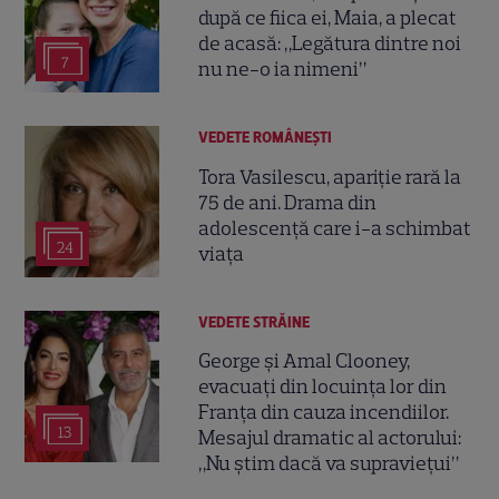
după ce fiica ei, Maia, a plecat
de acasă: „Legătura dintre noi
7
nu ne-o ia nimeni”
VEDETE ROMÂNEŞTI
Tora Vasilescu, apariție rară la
75 de ani. Drama din
adolescență care i-a schimbat
24
viața
VEDETE STRĂINE
George și Amal Clooney,
evacuați din locuința lor din
Franța din cauza incendiilor.
13
Mesajul dramatic al actorului:
„Nu știm dacă va supraviețui”