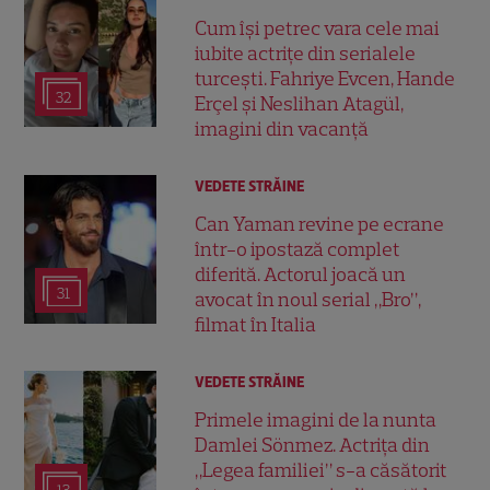
Cum își petrec vara cele mai
iubite actrițe din serialele
turcești. Fahriye Evcen, Hande
32
Erçel și Neslihan Atagül,
imagini din vacanță
VEDETE STRĂINE
Can Yaman revine pe ecrane
într-o ipostază complet
diferită. Actorul joacă un
31
avocat în noul serial „Bro”,
filmat în Italia
VEDETE STRĂINE
Primele imagini de la nunta
Damlei Sönmez. Actrița din
„Legea familiei” s-a căsătorit