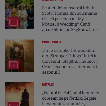
Scarlett Johansson și Kristin
Scott Thomas, din nou mamă
și fiică pe ecran în „My
13
Mother's Wedding”. Când
apare filmul pe SkyShowtime
PRIME VIDEO
Jamie Campbell Bower, starul
din „Stranger Things”, intră în
universul „Stăpânul Inelelor”.
9
Ce rol legendar va interpreta în
sezonul 3
NETFLIX
„Palatul de Est”, noul fenomen
coreean de pe Netflix: Regele
blestemat, fantomele și