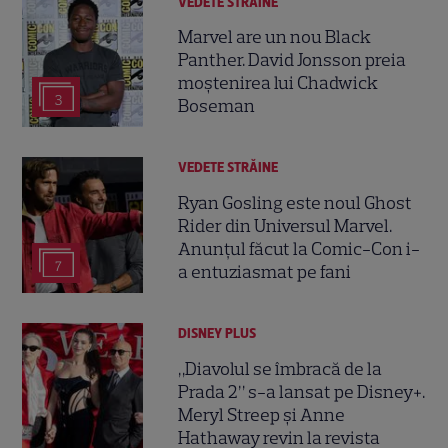
VEDETE STRĂINE
Marvel are un nou Black
Panther. David Jonsson preia
moștenirea lui Chadwick
3
Boseman
VEDETE STRĂINE
Ryan Gosling este noul Ghost
Rider din Universul Marvel.
Anunțul făcut la Comic-Con i-
7
a entuziasmat pe fani
DISNEY PLUS
„Diavolul se îmbracă de la
Prada 2” s-a lansat pe Disney+.
Meryl Streep și Anne
Hathaway revin la revista