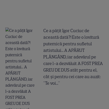
Ce a pățit Igor Cuciuc de
această dată?! Este o lovitură
puternică pentru sufletul
artistului... A APĂRUT
PLÂNGÂND, iar adevărul pe
care l-a dezvăluit A FOST PREA
GREU DE DUS atât pentru el,
cât și pentru cei care au auzit:
"Te voi..."