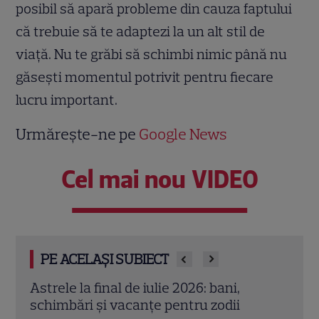
posibil să apară probleme din cauza faptului
că trebuie să te adaptezi la un alt stil de
viaţă. Nu te grăbi să schimbi nimic până nu
găseşti momentul potrivit pentru fiecare
lucru important.
Urmărește-ne pe
Google News
Cel mai nou VIDEO
PE ACELAȘI SUBIECT
Cristina Demetrescu, horoscop: Zodia
Augu
care începe un nou capitol după Luna
zodii