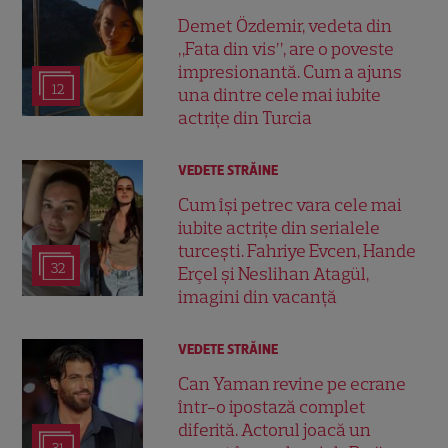
Demet Özdemir, vedeta din
„Fata din vis”, are o poveste
impresionantă. Cum a ajuns
12
una dintre cele mai iubite
actrițe din Turcia
VEDETE STRĂINE
Cum își petrec vara cele mai
iubite actrițe din serialele
turcești. Fahriye Evcen, Hande
32
Erçel și Neslihan Atagül,
imagini din vacanță
VEDETE STRĂINE
Can Yaman revine pe ecrane
într-o ipostază complet
diferită. Actorul joacă un