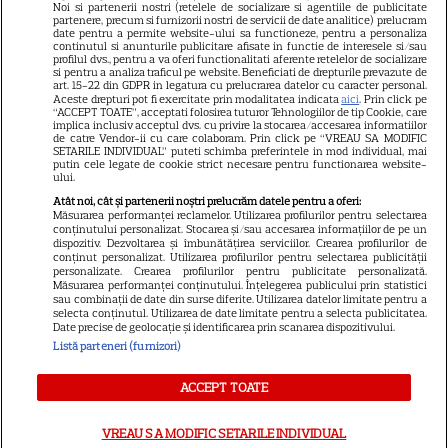
Noi si partenerii nostri (retelele de socializare si agentiile de publicitate
Avantaje
partenere, precum si furnizorii nostri de servicii de date analitice) prelucram
date pentru a permite website-ului sa functioneze, pentru a personaliza
Elle
continutul si anunturile publicitare afisate in functie de interesele si/sau
profilul dvs., pentru a va oferi functionalitati aferente retelelor de socializare
Unica
si pentru a analiza traficul pe website. Beneficiati de drepturile prevazute de
art. 15-22 din GDPR in legatura cu prelucrarea datelor cu caracter personal.
Retete practice
Aceste drepturi pot fi exercitate prin modalitatea indicata
aici
. Prin click pe
“ACCEPT TOATE”, acceptati folosirea tuturor Tehnologiilor de tip Cookie, care
implica inclusiv acceptul dvs. cu privire la stocarea/accesarea informatiilor
de catre Vendor-ii cu care colaboram. Prin click pe “VREAU SA MODIFIC
SETARILE INDIVIDUAL” puteti schimba preferintele in mod individual, mai
URMĂREȘTE-NE PE
putin cele legate de cookie strict necesare pentru functionarea website-
ului.
Atât noi, cât și partenerii noștri prelucrăm datele pentru a oferi:
Măsurarea performanței reclamelor. Utilizarea profilurilor pentru selectarea
conținutului personalizat. Stocarea și/sau accesarea informațiilor de pe un
dispozitiv. Dezvoltarea și îmbunătățirea serviciilor. Crearea profilurilor de
conținut personalizat. Utilizarea profilurilor pentru selectarea publicității
Copyright
2026
Ringier Romania – Toate Drepturile rezervate
personalizate. Crearea profilurilor pentru publicitate personalizată.
Măsurarea performanței conținutului. Înțelegerea publicului prin statistici
sau combinații de date din surse diferite. Utilizarea datelor limitate pentru a
selecta conținutul. Utilizarea de date limitate pentru a selecta publicitatea.
Date precise de geolocație și identificarea prin scanarea dispozitivului.
Listă parteneri (furnizori)
Pariază responsabil! Decizia ONJN nr. 821/25.09.2025.
Jocurile de noroc sunt interzise minorilor.
ACCEPT TOATE
VREAU SA MODIFIC SETARILE INDIVIDUAL