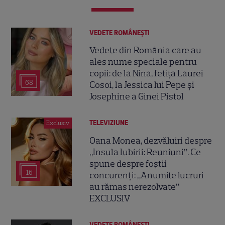
VEDETE ROMÂNEŞTI
Vedete din România care au
ales nume speciale pentru
copii: de la Nina, fetița Laurei
68
Cosoi, la Jessica lui Pepe și
Josephine a Ginei Pistol
TELEVIZIUNE
Exclusiv
Oana Monea, dezvăluiri despre
„Insula Iubirii: Reuniuni”. Ce
spune despre foștii
16
concurenți: „Anumite lucruri
au rămas nerezolvate”
EXCLUSIV
VEDETE ROMÂNEŞTI