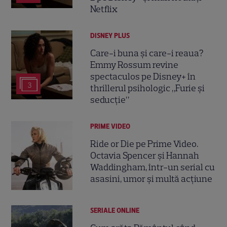
Netflix
DISNEY PLUS
Care-i buna și care-i reaua?
Emmy Rossum revine
spectaculos pe Disney+ în
3
thrillerul psihologic „Furie și
seducție”
PRIME VIDEO
Ride or Die pe Prime Video.
Octavia Spencer și Hannah
Waddingham, într-un serial cu
asasini, umor și multă acțiune
SERIALE ONLINE