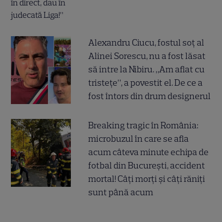
Alexandru Ciucu, fostul soț al
Alinei Sorescu, nu a fost lăsat
să intre la Nibiru. „Am aflat cu
tristețe”, a povestit el. De ce a
fost întors din drum designerul
Breaking tragic în România:
microbuzul în care se afla
acum câteva minute echipa de
fotbal din București, accident
mortal! Câți morți și câți răniți
sunt până acum