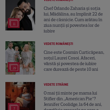
Chef Orlando Zaharia și soția
lui, Mădălina, au împlinit 22 de
ani de căsnicie. Cum arătau în
11
ziua nunții și povestea lor de
iubire
VEDETE ROMÂNEŞTI
Cine este Cosmin Curticăpean,
soțul Laurei Cosoi. Afaceri,
vârstă și povestea de iubire
29
care durează de peste 10 ani
VEDETE STRĂINE
O mai ții minte pe mama lui
Stifler din „American Pie”?
Jennifer Coolidge, la 64 de ani,
7