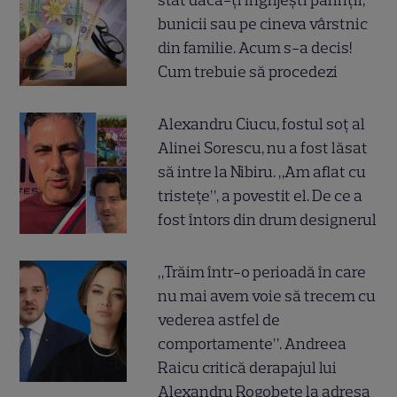
stat dacă-ți îngrijești părinții,
bunicii sau pe cineva vârstnic
din familie. Acum s-a decis!
Cum trebuie să procedezi
Alexandru Ciucu, fostul soț al
Alinei Sorescu, nu a fost lăsat
să intre la Nibiru. „Am aflat cu
tristețe”, a povestit el. De ce a
fost întors din drum designerul
„Trăim într-o perioadă în care
nu mai avem voie să trecem cu
vederea astfel de
comportamente”. Andreea
Raicu critică derapajul lui
Alexandru Rogobete la adresa