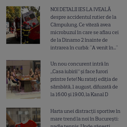
NOI DETALII IES LA IVEALĂ
despre accidentul rutier de la
Câmpulung. Ce viteză avea
microbuzul în care se aflau cei
de la Dinamo 2 înainte de
intrarea în curbă: "A venit în..."
Un nou concurent intră în
„Casa iubirii” și face furori
printre fete! Nu ratați ediția de
sâmbătă, 1 august, difuzată de
la 16:00 și 19:00, la Kanal D
Harta unei distracții sportive în
mare trend la noi în București:
padle tennis. Unde găsești