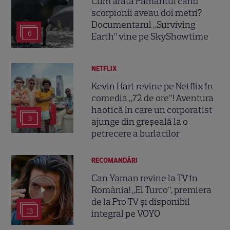
Cum arăta Pământul când
scorpionii aveau doi metri?
Documentarul „Surviving
6
Earth” vine pe SkyShowtime
NETFLIX
Kevin Hart revine pe Netflix în
comedia „72 de ore”! Aventura
haotică în care un corporatist
3
ajunge din greșeală la o
petrecere a burlacilor
RECOMANDĂRI
Can Yaman revine la TV în
România! „El Turco”, premiera
de la Pro TV și disponibil
13
integral pe VOYO