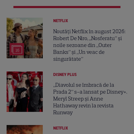
NETFLIX
Noutăți Netflix în august 2026:
Robert De Niro, „Nosferatu” și
noile sezoane din „Outer
16
Banks” și „Un veac de
singurătate”
DISNEY PLUS
„Diavolul se îmbracă de la
Prada 2” s-a lansat pe Disney+.
Meryl Streep și Anne
Hathaway revin la revista
Runway
NETFLIX