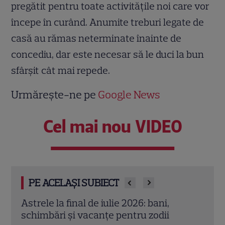
pregătit pentru toate activitățile noi care vor
începe în curând. Anumite treburi legate de
casă au rămas neterminate înainte de
concediu, dar este necesar să le duci la bun
sfârşit cât mai repede.
Urmărește-ne pe
Google News
Cel mai nou VIDEO
PE ACELAȘI SUBIECT
Cristina Demetrescu, horoscop: Zodia
Augu
care începe un nou capitol după Luna
zodii