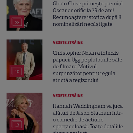
Glenn Close primește premiul
Oscar onorific la 79 de ani!
Recunoaștere istorică după 8
38
nominalizări necâștigate
VEDETE STRĂINE
Christopher Nolan a interzis
papucii Ugg pe platourile sale
de filmare. Motivul
10
surprinzător pentru regula
strictă a regizorului
VEDETE STRĂINE
Hannah Waddingham va juca
alături de Jason Statham într-
o comedie de acțiune
13
spectaculoasă. Toate detaliile