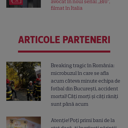
31
avocat în noul serial „Bro”,
filmat în Italia
ARTICOLE PARTENERI
Breaking tragic în România:
microbuzul în care se afla
acum câteva minute echipa de
fotbal din București, accident
mortal! Câți morți și câți răniți
sunt până acum
Atenție! Poți primi bani de la