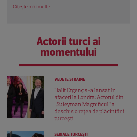
Nouă în Rac
oport
Citește mai multe
Citeș
Actorii turci ai
momentului
VEDETE STRĂINE
Halit Ergenç s-a lansat în
afaceri la Londra: Actorul din
„Suleyman Magnificul” a
deschis o rețea de plăcintării
turcești
SERIALE TURCEŞTI