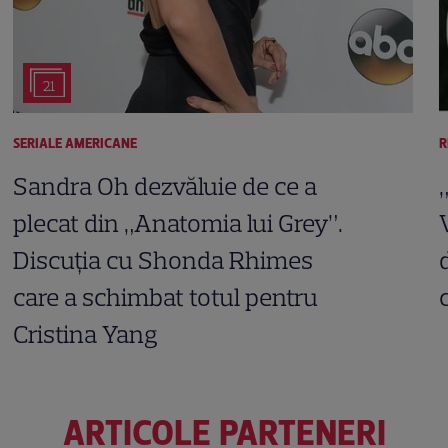
21
SERIALE AMERICANE
R
Sandra Oh dezvăluie de ce a
plecat din „Anatomia lui Grey”.
Discuția cu Shonda Rhimes
care a schimbat totul pentru
Cristina Yang
ARTICOLE PARTENERI