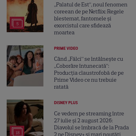
„Palatul de Est”, noul fenomen
coreean de pe Netflix: Regele
blestemat, fantomele și
5
exorcistul care sfidează
moartea
PRIME VIDEO
Când „Fălci” se întâlnește cu
„Coborâre întunecată”:
Producția claustrofobă de pe
Prime Video ce nu trebuie
ratată
DISNEY PLUS
Ce vedem pe streaming între
27 iulie și 2 august 2026:
Diavolul se îmbracă de la Prada
18
2 pe Disney+ și mari noutăți