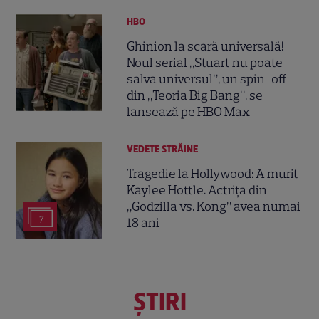
HBO
Ghinion la scară universală!
Noul serial „Stuart nu poate
salva universul”, un spin-off
din „Teoria Big Bang”, se
lansează pe HBO Max
VEDETE STRĂINE
Tragedie la Hollywood: A murit
Kaylee Hottle. Actrița din
„Godzilla vs. Kong” avea numai
7
18 ani
ŞTIRI