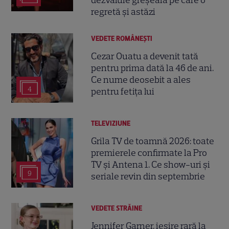
dezvăluie greșeala pe care o
regretă și astăzi
VEDETE ROMÂNEŞTI
Cezar Ouatu a devenit tată
pentru prima dată la 46 de ani.
Ce nume deosebit a ales
4
pentru fetița lui
TELEVIZIUNE
Grila TV de toamnă 2026: toate
premierele confirmate la Pro
TV și Antena 1. Ce show-uri și
9
seriale revin din septembrie
VEDETE STRĂINE
Jennifer Garner, ieșire rară la