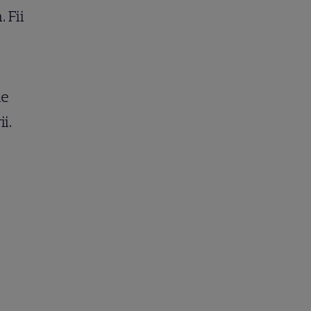
 Fii
de
i.