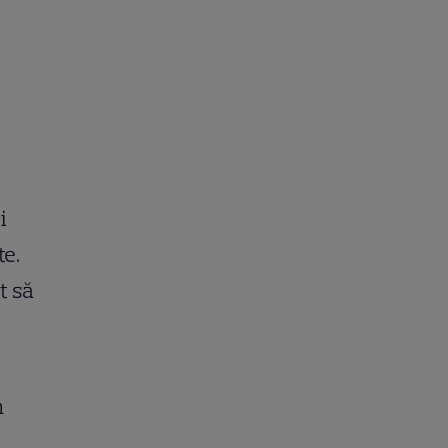
i
te.
t să
n