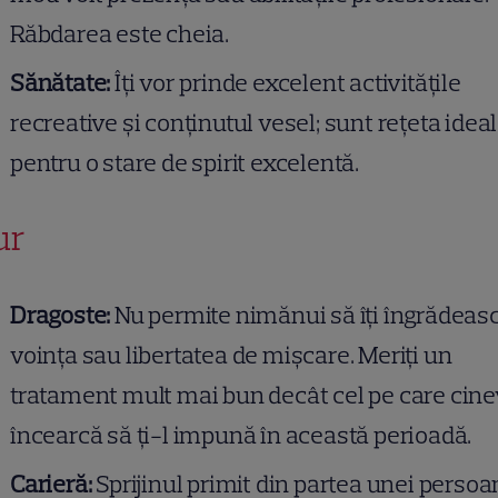
Răbdarea este cheia.
Sănătate:
Îți vor prinde excelent activitățile
recreative și conținutul vesel; sunt rețeta idea
pentru o stare de spirit excelentă.
ur
Dragoste:
Nu permite nimănui să îți îngrădeas
voința sau libertatea de mișcare. Meriți un
tratament mult mai bun decât cel pe care cin
încearcă să ți-l impună în această perioadă.
Carieră:
Sprijinul primit din partea unei perso