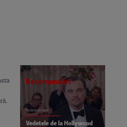
asta
Recomandări
ră.
Vedete străine
Vedetele de la Hollywood