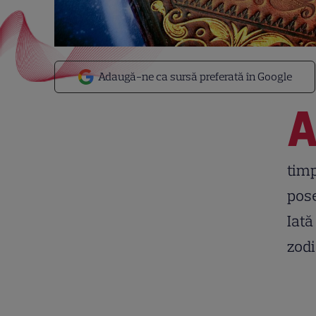
Adaugă-ne ca sursă preferată în Google
timp
pose
Iată
zodi