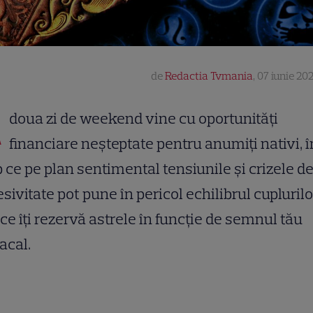
de
Redactia Tvmania
,
07 iunie 202
A
doua zi de weekend vine cu oportunități
financiare neșteptate pentru anumiți nativi, î
 ce pe plan sentimental tensiunile și crizele d
sivitate pot pune în pericol echilibrul cuplurilo
 ce îți rezervă astrele în funcție de semnul tău
acal.