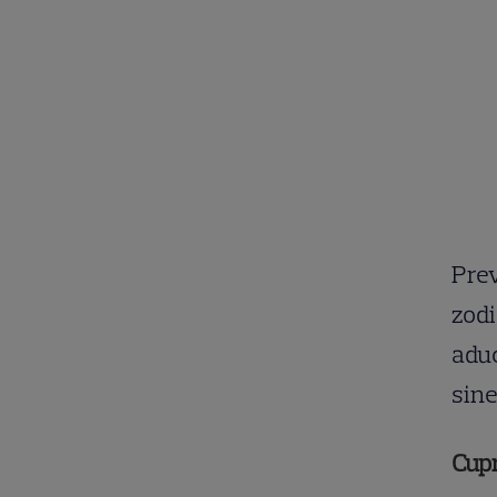
Prev
zodi
aduc
sine
Cup