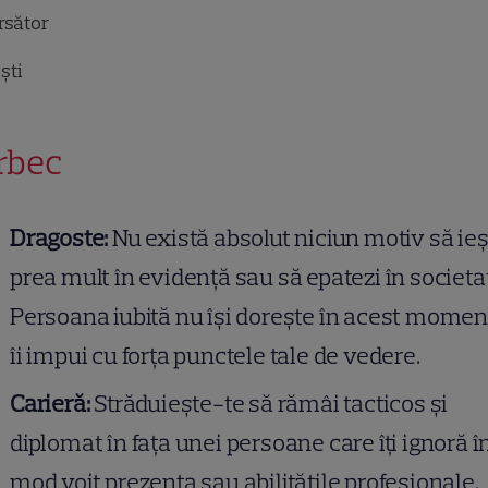
rsător
ști
rbec
Dragoste:
Nu există absolut niciun motiv să ieș
prea mult în evidență sau să epatezi în societa
Persoana iubită nu își dorește în acest momen
îi impui cu forța punctele tale de vedere.
Carieră:
Străduiește-te să rămâi tacticos și
diplomat în fața unei persoane care îți ignoră î
mod voit prezența sau abilitățile profesionale.