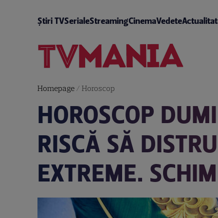
Știri TV
Seriale
Streaming
Cinema
Vedete
Actualita
Homepage
/
Horoscop
HOROSCOP DUMIN
RISCĂ SĂ DISTRU
EXTREME. SCHI