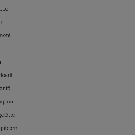
bec
ur
meni
c
u
ioară
anță
rpion
etător
pricorn