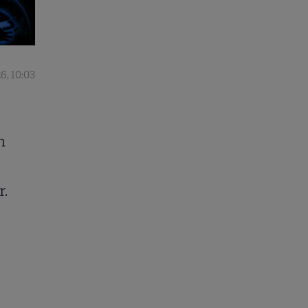
6, 10:03
n
e
r.