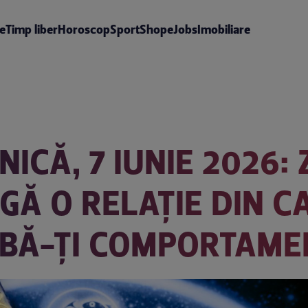
te
Timp liber
Horoscop
Sport
Shop
eJobs
Imobiliare
ICĂ, 7 IUNIE 2026:
GĂ O RELAȚIE DIN C
MBĂ-ȚI COMPORTAME