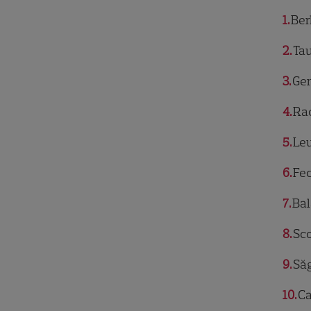
1
Ber
2
Ta
3
Ge
4
Ra
5
Le
6
Fec
7
Bal
8
Sco
9
Săg
10
Ca