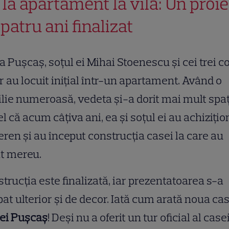
 la apartament la vilă: Un proi
 patru ani finalizat
a Pușcaș, soțul ei Mihai Stoenescu și cei trei co
or au locuit inițial într-un apartament. Având o
lie numeroasă, vedeta și-a dorit mai mult spaț
el că acum câțiva ani, ea și soțul ei au achizițio
eren și au început construcția casei la care au
t mereu.
trucția este finalizată, iar prezentatoarea s-a
at ulterior și de decor. Iată cum arată noua ca
nei Pușcaș
! Deși nu a oferit un tur oficial al casei