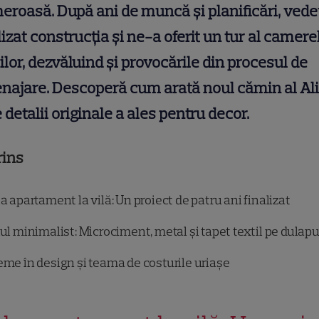
roasă. După ani de muncă și planificări, vede
lizat construcția și ne-a oferit un tur al camere
ilor, dezvăluind și provocările din procesul de
ajare. Descoperă cum arată noul cămin al Al
e detalii originale a ales pentru decor.
rins
a apartament la vilă: Un proiect de patru ani finalizat
lul minimalist: Microciment, metal și tapet textil pe dulapu
eme în design și teama de costurile uriașe