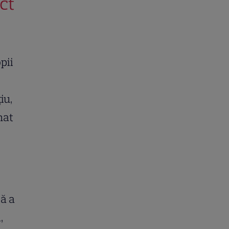
ect
pii
iu,
nat
să a
,