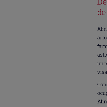
De
de
Alin
ai l
fami
astf
un t
visa
Cons
ocup
Ali