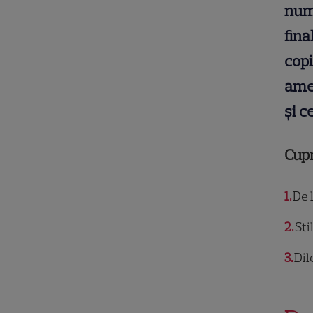
nume
fina
copi
amen
și c
Cup
1
De l
2
Sti
3
Dil