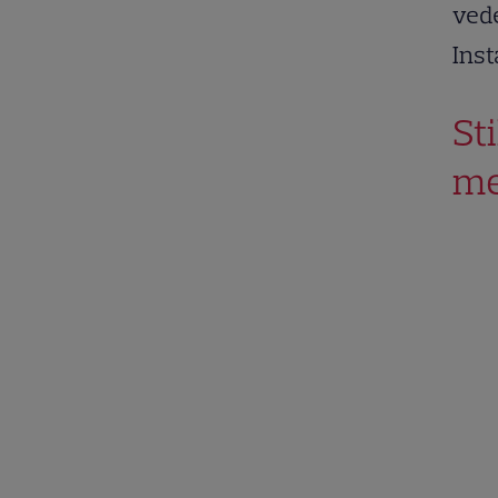
vede
Ins
St
me