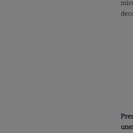
micu
deco
Prez
unei