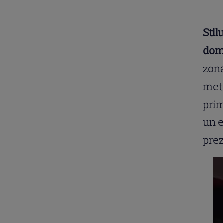
Stil
domi
zona
meta
prim
un e
pre