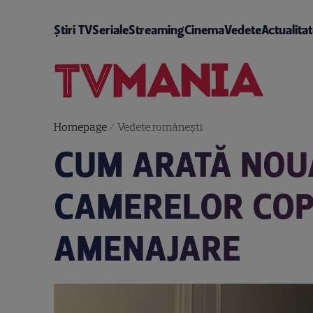
Știri TV
Seriale
Streaming
Cinema
Vedete
Actualita
Homepage
/
Vedete româneşti
CUM ARATĂ NOUA
CAMERELOR COPII
AMENAJARE