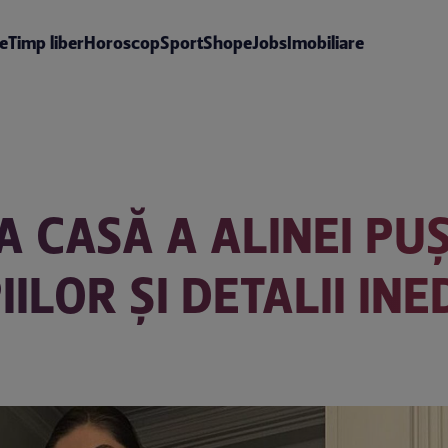
te
Timp liber
Horoscop
Sport
Shop
eJobs
Imobiliare
 CASĂ A ALINEI PU
LOR ȘI DETALII INE