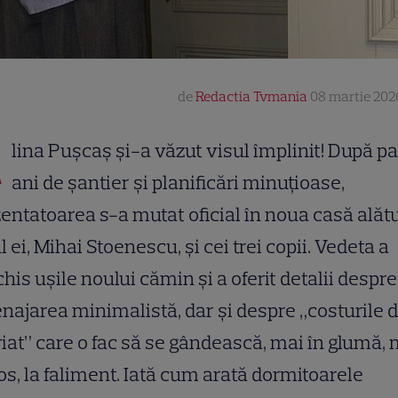
de
Redactia Tvmania
08 martie 202
A
lina Pușcaș și-a văzut visul împlinit! După pa
ani de șantier și planificări minuțioase,
entatoarea s-a mutat oficial în noua casă alătu
l ei, Mihai Stoenescu, și cei trei copii. Vedeta a
his ușile noului cămin și a oferit detalii despre
ajarea minimalistă, dar și despre „costurile 
iat” care o fac să se gândească, mai în glumă, 
os, la faliment. Iată cum arată dormitoarele