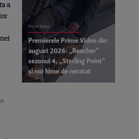
ta a
lor
Prime Video
inei
Premierele Prime Video din
august 2026: „Reacher”
sezonul 4, „Sterling Point”
și noi filme de neratat
ri