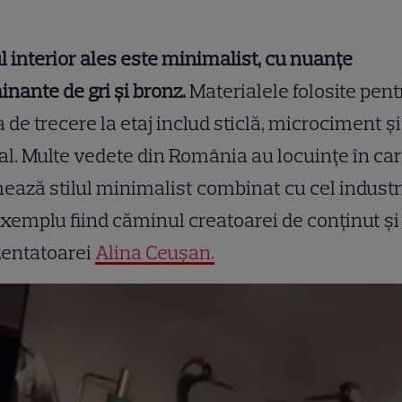
ul interior ales este minimalist, cu nuanțe
nante de gri și bronz.
Materialele folosite pent
 de trecere la etaj includ sticlă, microciment și
l. Multe vedete din România au locuințe în ca
ează stilul minimalist combinat cu cel industri
xemplu fiind căminul creatoarei de conținut și
zentatoarei
Alina Ceușan.