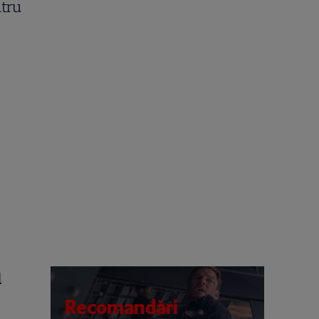
ntru
l
Recomandări