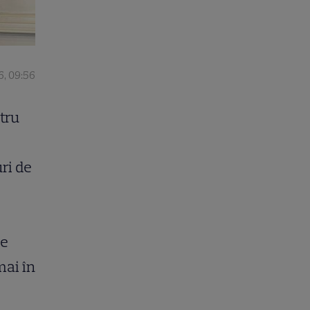
6, 09:56
tru
ri de
de
mai în