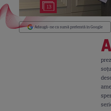
13
Adaugă-ne ca sursă preferată în Google
prez
soțu
desc
amen
sper
seri