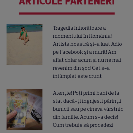
ARTICOLE PARTENERI
Tragedia înfiorătoare a
momentului în România!
Artista noastră și-a luat Adio
pe Facebook și a murit! Am
aflat chiar acum și nu ne mai
revenim din șoc! Ce i s-a
întâmplat este crunt
Atenție! Poți primi bani de la
stat dacă-ți îngrijești părinții,
bunicii sau pe cineva vârstnic
din familie. Acum s-a decis!
Cum trebuie să procedezi