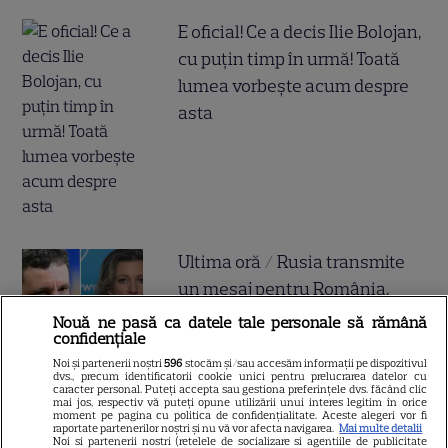
E oficial! Ce a decis Ilie Bolojan,
cu puțin timp în urmă! Toată
lumea vorbește acum despre
asta
Ultima oră / Rusia transmite
un mesaj pentru România,
după incidentele cu drone, din
Nouă ne pasă ca datele tale personale să rămână
confidențiale
ultima perioadă. Maria
Noi și partenerii noștri
596
stocăm și/sau accesăm informații pe dispozitivul
Zaharova, purtătoarea de
dvs., precum identificatorii cookie unici pentru prelucrarea datelor cu
caracter personal. Puteți accepta sau gestiona preferințele dvs. făcând clic
cuvânt a Ministerului rus de
mai jos, respectiv vă puteți opune utilizării unui interes legitim în orice
moment pe pagina cu politica de confidențialitate. Aceste alegeri vor fi
Externe, a făcut anunțul, în
raportate partenerilor noștri și nu vă vor afecta navigarea.
Mai multe detalii
Noi si partenerii nostri (retelele de socializare si agentiile de publicitate