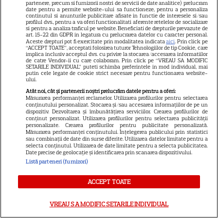
urmă cu puțin timp
partenere, precum si furnizorii nostri de servicii de date analitice) prelucram
date pentru a permite website-ului sa functioneze, pentru a personaliza
continutul si anunturile publicitare afisate in functie de interesele si/sau
profilul dvs., pentru a va oferi functionalitati aferente retelelor de socializare
si pentru a analiza traficul pe website. Beneficiati de drepturile prevazute de
art. 15-22 din GDPR in legatura cu prelucrarea datelor cu caracter personal.
Aceste drepturi pot fi exercitate prin modalitatea indicata
aici
. Prin click pe
“ACCEPT TOATE”, acceptati folosirea tuturor Tehnologiilor de tip Cookie, care
implica inclusiv acceptul dvs. cu privire la stocarea/accesarea informatiilor
de catre Vendor-ii cu care colaboram. Prin click pe “VREAU SA MODIFIC
SETARILE INDIVIDUAL” puteti schimba preferintele in mod individual, mai
putin cele legate de cookie strict necesare pentru functionarea website-
ului.
Atât noi, cât și partenerii noștri prelucrăm datele pentru a oferi:
Măsurarea performanței reclamelor. Utilizarea profilurilor pentru selectarea
conținutului personalizat. Stocarea și/sau accesarea informațiilor de pe un
dispozitiv. Dezvoltarea și îmbunătățirea serviciilor. Crearea profilurilor de
conținut personalizat. Utilizarea profilurilor pentru selectarea publicității
personalizate. Crearea profilurilor pentru publicitate personalizată.
Măsurarea performanței conținutului. Înțelegerea publicului prin statistici
sau combinații de date din surse diferite. Utilizarea datelor limitate pentru a
selecta conținutul. Utilizarea de date limitate pentru a selecta publicitatea.
Date precise de geolocație și identificarea prin scanarea dispozitivului.
Listă parteneri (furnizori)
ACCEPT TOATE
Ce a aflat Daniela despre
Valentin A DEVASTAT-O și abia
VREAU SA MODIFIC SETARILE INDIVIDUAL
s-a oprit din plâns! Dezvăluirea