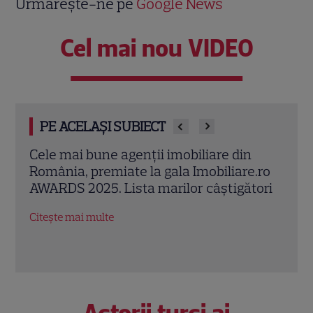
Urmărește-ne pe
Google News
Cel mai nou VIDEO
PE ACELAȘI SUBIECT
E oficial! Acestea sunt cele mai bune
Imobi
.ro
proiecte rezidențiale din România
Bucu
ori
cump
Citește mai multe
4. U
apa
Citeș