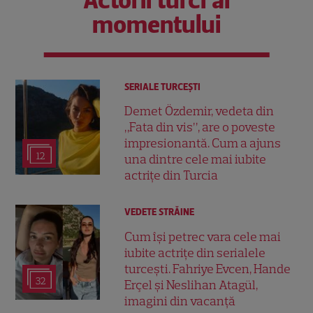
Actorii turci ai
momentului
SERIALE TURCEŞTI
Demet Özdemir, vedeta din
„Fata din vis”, are o poveste
impresionantă. Cum a ajuns
12
una dintre cele mai iubite
actrițe din Turcia
VEDETE STRĂINE
Cum își petrec vara cele mai
iubite actrițe din serialele
turcești. Fahriye Evcen, Hande
32
Erçel și Neslihan Atagül,
imagini din vacanță