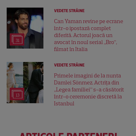
VEDETE STRĂINE
Can Yaman revine pe ecrane
într-o ipostază complet
diferită. Actorul joacă un
31
avocat în noul serial „Bro”,
filmat în Italia
VEDETE STRĂINE
Primele imagini de la nunta
Damlei Sönmez. Actrița din
„Legea familiei” s-a căsătorit
13
într-o ceremonie discretă la
Istanbul