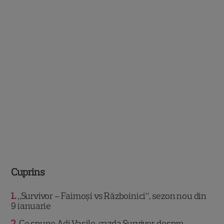
Cuprins
1
„Survivor – Faimoși vs Războinici”, sezon nou din
9 ianuarie
2
Ce spune Adi Vasile, gazda Survivor, despre