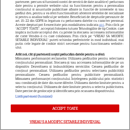
partenere, precum si furnizorii nostri de servicii de date analitice) prelucram
CINEMA
date pentru a permite website-ului sa functioneze, pentru a personaliza
continutul si anunturile publicitare afisate in functie de interesele si/sau
Eli Roth revine cu „Omul cu
profilul dvs., pentru a va oferi functionalitati aferente retelelor de socializare
si pentru a analiza traficul pe website. Beneficiati de drepturile prevazute de
înghețata mortală”. Filmul
art. 15-22 din GDPR in legatura cu prelucrarea datelor cu caracter personal.
Aceste drepturi pot fi exercitate prin modalitatea indicata
aici
. Prin click pe
horror în care copiii devin
“ACCEPT TOATE”, acceptati folosirea tuturor Tehnologiilor de tip Cookie, care
5
criminali după ce mănâncă
implica inclusiv acceptul dvs. cu privire la stocarea/accesarea informatiilor
de catre Vendor-ii cu care colaboram. Prin click pe “VREAU SA MODIFIC
înghețată
SETARILE INDIVIDUAL” puteti schimba preferintele in mod individual, mai
putin cele legate de cookie strict necesare pentru functionarea website-
ului.
VEDETE STRĂINE
Atât noi, cât și partenerii noștri prelucrăm datele pentru a oferi:
Măsurarea performanței reclamelor. Utilizarea profilurilor pentru selectarea
conținutului personalizat. Stocarea și/sau accesarea informațiilor de pe un
„Povestea peștelui posac”,
dispozitiv. Dezvoltarea și îmbunătățirea serviciilor. Crearea profilurilor de
aventura animată inspirată
conținut personalizat. Utilizarea profilurilor pentru selectarea publicității
personalizate. Crearea profilurilor pentru publicitate personalizată.
dintr-un bestseller The New
Măsurarea performanței conținutului. Înțelegerea publicului prin statistici
sau combinații de date din surse diferite. Utilizarea datelor limitate pentru a
11
York Times, ajunge în
selecta conținutul. Utilizarea de date limitate pentru a selecta publicitatea.
cinematografe pe 7 august
Date precise de geolocație și identificarea prin scanarea dispozitivului.
Listă parteneri (furnizori)
NETFLIX
ACCEPT TOATE
Noutăți Netflix în august 2026:
VREAU SA MODIFIC SETARILE INDIVIDUAL
Robert De Niro, „Nosferatu” și
noile sezoane din „Outer