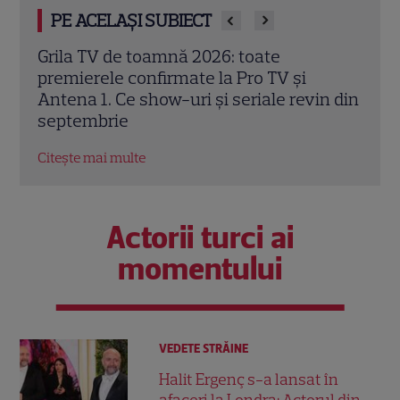
PE ACELAȘI SUBIECT
Trei cupluri revin la „Insula Iubirii –
Chel
Reuniuni”. Ce se întâmplă când se
de A
n din
întâlnesc din nou cu Radu Vâlcan
ches
Citește mai multe
Citeș
Actorii turci ai
momentului
VEDETE STRĂINE
Halit Ergenç s-a lansat în