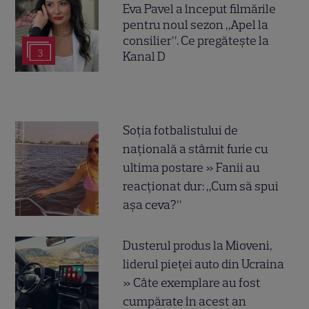
Eva Pavel a început filmările
pentru noul sezon „Apel la
consilier”. Ce pregătește la
3
Kanal D
Soția fotbalistului de
națională a stârnit furie cu
ultima postare » Fanii au
reacționat dur: „Cum să spui
așa ceva?”
Dusterul produs la Mioveni,
liderul pieței auto din Ucraina
» Câte exemplare au fost
cumpărate în acest an