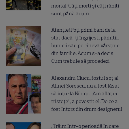
mortal! Câți morți și câți răniți
sunt până acum
Atenție! Poți primi bani de la
stat dacă-ți îngrijești părinții,
bunicii sau pe cineva vârstnic
din familie. Acum s-a decis!
Cum trebuie să procedezi
Alexandru Ciucu, fostul soț al
Alinei Sorescu, nu a fost lăsat
să intre la Nibiru. „Am aflat cu
tristețe”, a povestit el. De ce a
fost întors din drum designerul
„Trăim într-o perioadă în care