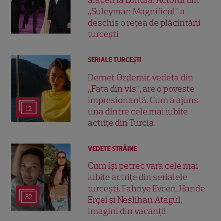
afaceri la Londra: Actorul din
„Suleyman Magnificul” a
deschis o rețea de plăcintării
turcești
SERIALE TURCEŞTI
Demet Özdemir, vedeta din
„Fata din vis”, are o poveste
impresionantă. Cum a ajuns
12
una dintre cele mai iubite
actrițe din Turcia
VEDETE STRĂINE
Cum își petrec vara cele mai
iubite actrițe din serialele
turcești. Fahriye Evcen, Hande
32
Erçel și Neslihan Atagül,
imagini din vacanță