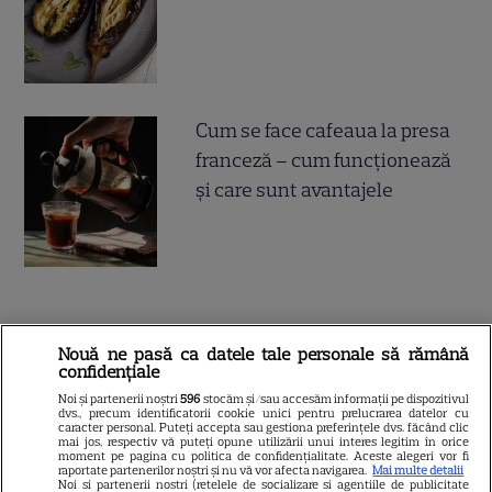
Cum se face cafeaua la presa
franceză – cum funcționează
și care sunt avantajele
ALTE ARTICOLE
Nouă ne pasă ca datele tale personale să rămână
confidențiale
INTERESANTE
Noi și partenerii noștri
596
stocăm și/sau accesăm informații pe dispozitivul
dvs., precum identificatorii cookie unici pentru prelucrarea datelor cu
caracter personal. Puteți accepta sau gestiona preferințele dvs. făcând clic
mai jos, respectiv vă puteți opune utilizării unui interes legitim în orice
moment pe pagina cu politica de confidențialitate. Aceste alegeri vor fi
raportate partenerilor noștri și nu vă vor afecta navigarea.
Mai multe detalii
Noi si partenerii nostri (retelele de socializare si agentiile de publicitate