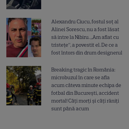
Alexandru Ciucu, fostul soț al
Alinei Sorescu, nu a fost lăsat
să intre la Nibiru. „Am aflat cu
tristețe”, a povestit el. De ce a
fost întors din drum designerul
Breaking tragic în România:
microbuzul în care se afla
acum câteva minute echipa de
fotbal din București, accident
mortal! Câți morți și câți răniți
sunt până acum