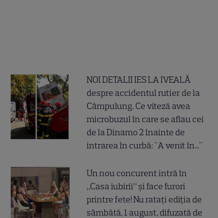
NOI DETALII IES LA IVEALĂ
despre accidentul rutier de la
Câmpulung. Ce viteză avea
microbuzul în care se aflau cei
de la Dinamo 2 înainte de
intrarea în curbă: "A venit în..."
Un nou concurent intră în
„Casa iubirii” și face furori
printre fete! Nu ratați ediția de
sâmbătă, 1 august, difuzată de