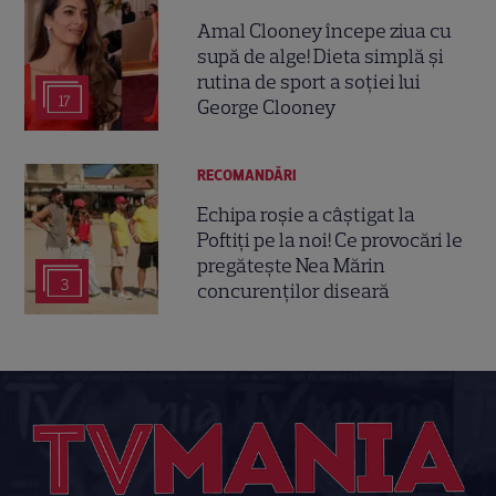
Amal Clooney începe ziua cu
supă de alge! Dieta simplă și
rutina de sport a soției lui
17
George Clooney
RECOMANDĂRI
Echipa roșie a câștigat la
Poftiți pe la noi! Ce provocări le
pregătește Nea Mărin
3
concurenților diseară