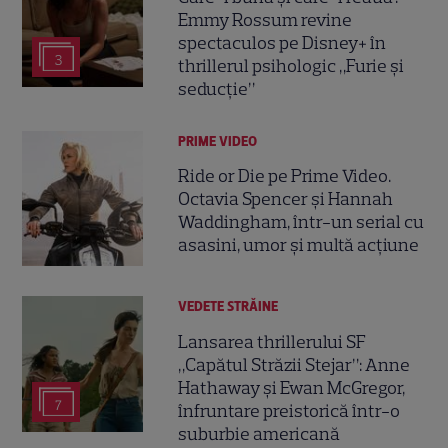
Emmy Rossum revine
spectaculos pe Disney+ în
3
thrillerul psihologic „Furie și
seducție”
PRIME VIDEO
Ride or Die pe Prime Video.
Octavia Spencer și Hannah
Waddingham, într-un serial cu
asasini, umor și multă acțiune
VEDETE STRĂINE
Lansarea thrillerului SF
„Capătul Străzii Stejar”: Anne
Hathaway și Ewan McGregor,
7
înfruntare preistorică într-o
suburbie americană