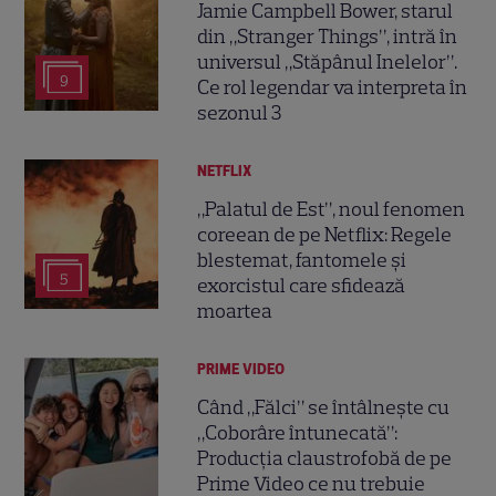
Jamie Campbell Bower, starul
din „Stranger Things”, intră în
universul „Stăpânul Inelelor”.
9
Ce rol legendar va interpreta în
sezonul 3
NETFLIX
„Palatul de Est”, noul fenomen
coreean de pe Netflix: Regele
blestemat, fantomele și
5
exorcistul care sfidează
moartea
PRIME VIDEO
Când „Fălci” se întâlnește cu
„Coborâre întunecată”:
Producția claustrofobă de pe
Prime Video ce nu trebuie