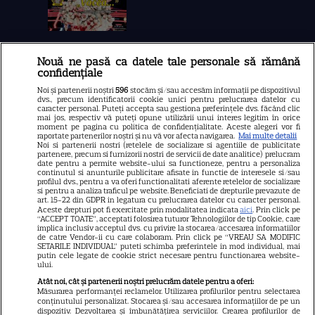
Nouă ne pasă ca datele tale personale să rămână
Libertatea
confidențiale
Libertatea pentru femei
Noi și partenerii noștri
596
stocăm și/sau accesăm informații pe dispozitivul
dvs., precum identificatorii cookie unici pentru prelucrarea datelor cu
GSP
caracter personal. Puteți accepta sau gestiona preferințele dvs. făcând clic
mai jos, respectiv vă puteți opune utilizării unui interes legitim în orice
Știri mondene
moment pe pagina cu politica de confidențialitate. Aceste alegeri vor fi
raportate partenerilor noștri și nu vă vor afecta navigarea.
Mai multe detalii
Noi si partenerii nostri (retelele de socializare si agentiile de publicitate
Avantaje
partenere, precum si furnizorii nostri de servicii de date analitice) prelucram
date pentru a permite website-ului sa functioneze, pentru a personaliza
Elle
continutul si anunturile publicitare afisate in functie de interesele si/sau
profilul dvs., pentru a va oferi functionalitati aferente retelelor de socializare
Unica
si pentru a analiza traficul pe website. Beneficiati de drepturile prevazute de
art. 15-22 din GDPR in legatura cu prelucrarea datelor cu caracter personal.
Retete practice
Aceste drepturi pot fi exercitate prin modalitatea indicata
aici
. Prin click pe
“ACCEPT TOATE”, acceptati folosirea tuturor Tehnologiilor de tip Cookie, care
implica inclusiv acceptul dvs. cu privire la stocarea/accesarea informatiilor
de catre Vendor-ii cu care colaboram. Prin click pe “VREAU SA MODIFIC
SETARILE INDIVIDUAL” puteti schimba preferintele in mod individual, mai
URMĂREȘTE-NE PE
putin cele legate de cookie strict necesare pentru functionarea website-
ului.
Atât noi, cât și partenerii noștri prelucrăm datele pentru a oferi:
Măsurarea performanței reclamelor. Utilizarea profilurilor pentru selectarea
conținutului personalizat. Stocarea și/sau accesarea informațiilor de pe un
dispozitiv. Dezvoltarea și îmbunătățirea serviciilor. Crearea profilurilor de