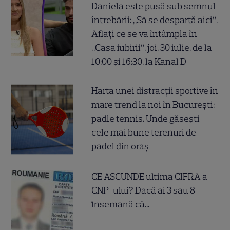
Daniela este pusă sub semnul
întrebării: „Să se despartă aici”.
Aflați ce se va întâmpla în
„Casa iubirii”, joi, 30 iulie, de la
10:00 și 16:30, la Kanal D
Harta unei distracții sportive în
mare trend la noi în București:
padle tennis. Unde găsești
cele mai bune terenuri de
padel din oraș
CE ASCUNDE ultima CIFRA a
CNP-ului? Dacă ai 3 sau 8
însemană că...