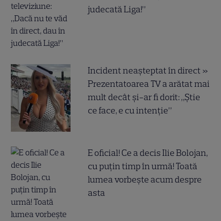
judecată Liga!”
Incident neașteptat în direct »
Prezentatoarea TV a arătat mai
mult decât și-ar fi dorit: „Știe
ce face, e cu intenție”
E oficial! Ce a decis Ilie Bolojan,
cu puțin timp în urmă! Toată
lumea vorbește acum despre
asta