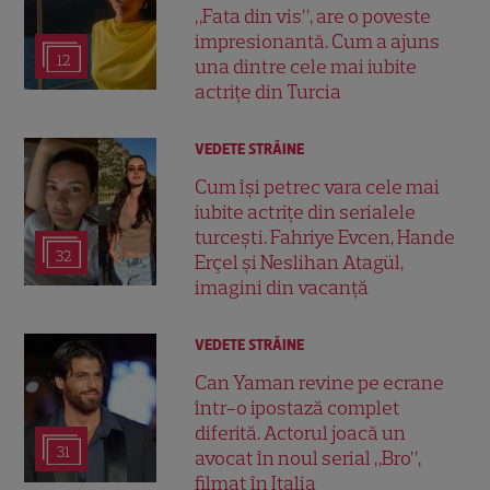
„Fata din vis”, are o poveste
impresionantă. Cum a ajuns
12
una dintre cele mai iubite
actrițe din Turcia
VEDETE STRĂINE
Cum își petrec vara cele mai
iubite actrițe din serialele
turcești. Fahriye Evcen, Hande
32
Erçel și Neslihan Atagül,
imagini din vacanță
VEDETE STRĂINE
Can Yaman revine pe ecrane
într-o ipostază complet
diferită. Actorul joacă un
31
avocat în noul serial „Bro”,
filmat în Italia