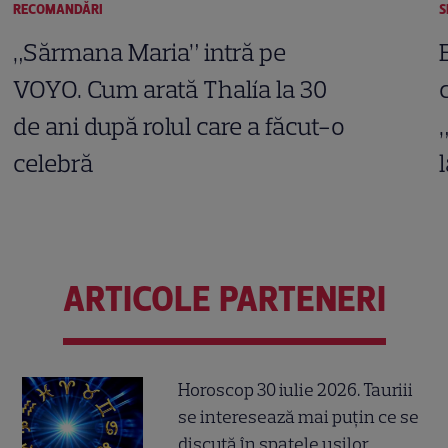
RECOMANDĂRI
S
„Sărmana Maria” intră pe
VOYO. Cum arată Thalía la 30
de ani după rolul care a făcut-o
celebră
ARTICOLE PARTENERI
Horoscop 30 iulie 2026. Tauriii
se interesează mai puțin ce se
discută în spatele ușilor