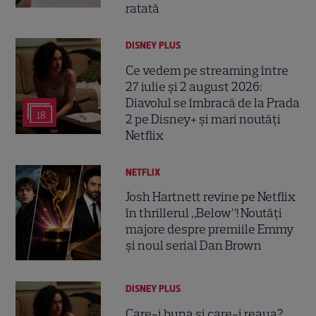
ratată
DISNEY PLUS
Ce vedem pe streaming între
27 iulie și 2 august 2026:
Diavolul se îmbracă de la Prada
18
2 pe Disney+ și mari noutăți
Netflix
NETFLIX
Josh Hartnett revine pe Netflix
în thrillerul „Below”! Noutăți
majore despre premiile Emmy
și noul serial Dan Brown
DISNEY PLUS
Care-i buna și care-i reaua?