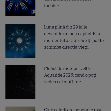
închise
Luna plină din 29 iulie
deschide un nou capitol. Este
momentul astral care îți poate
schimba direcția vieții
Ploaia de meteori Delta
Aquaride 2026: când o poți
vedea cel mai bine
Câte calorii are pepenele roșu