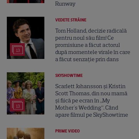
Runway
VEDETE STRĂINE
Tom Holland, decizie radicală
pentru noul său film! Ce
promisiune a făcut actorul
13
după momentele virale în care
a făcut senzație prin dans
SKYSHOWTIME
Scarlett Johansson și Kristin
Scott Thomas, din nou mamă
și fiică pe ecran în „My
13
Mother's Wedding”. Când
apare filmul pe SkyShowtime
PRIME VIDEO