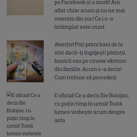
pe Facebook și a murit! Am
aflat chiar acum și nu ne mai
revenim din șoc! Ce i s-a
întâmplat este crunt
Atenție! Poți primi bani de la
stat dacă-ți îngrijești părinții,
bunicii sau pe cineva vârstnic
din familie. Acum s-a decis!
Cum trebuie să procedezi
E oficial! Ce a decis Ilie Bolojan,
cu puțin timp în urmă! Toată
lumea vorbește acum despre
asta