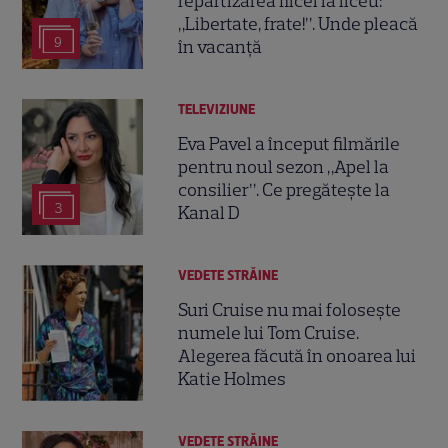
repartizarea fiicei la liceu:
„Libertate, frate!”. Unde pleacă
9
în vacanță
TELEVIZIUNE
Eva Pavel a început filmările
pentru noul sezon „Apel la
consilier”. Ce pregătește la
3
Kanal D
VEDETE STRĂINE
Suri Cruise nu mai folosește
numele lui Tom Cruise.
Alegerea făcută în onoarea lui
Katie Holmes
VEDETE STRĂINE