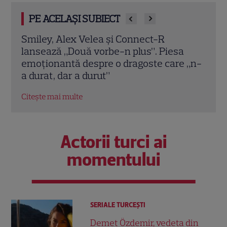
PE ACELAȘI SUBIECT
Imagini adorabile cu The Motans și fiica
Cât 
lui! Denis Roabeș, filmat alături de
fina
 „n-
micuța Mia în noul videoclip „La Galop”
Alex
expl
Citește mai multe
Citeș
Actorii turci ai
momentului
SERIALE TURCEŞTI
Demet Özdemir, vedeta din