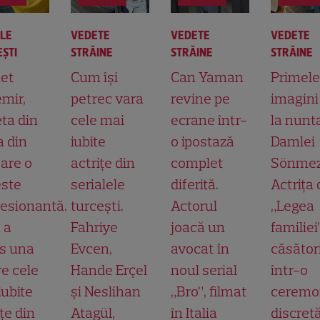
ALE
VEDETE
VEDETE
VEDETE
ŞTI
STRĂINE
STRĂINE
STRĂINE
et
Cum își
Can Yaman
Primele
mir,
petrec vara
revine pe
imagini
ta din
cele mai
ecrane într-
la nunt
a din
iubite
o ipostază
Damlei
 are o
actrițe din
complet
Sönmez
ste
serialele
diferită.
Actrița 
esionantă.
turcești.
Actorul
„Legea
 a
Fahriye
joacă un
familiei
s una
Evcen,
avocat în
căsător
re cele
Hande Erçel
noul serial
într-o
iubite
și Neslihan
„Bro”, filmat
ceremo
țe din
Atagül,
în Italia
discretă