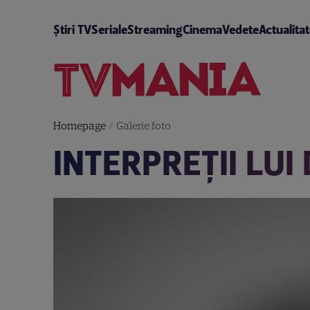
Știri TV
Seriale
Streaming
Cinema
Vedete
Actualita
Homepage
/
Galerie foto
INTERPREŢII LU