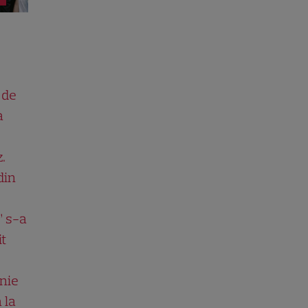
 de
a
.
din
” s-a
it
nie
 la