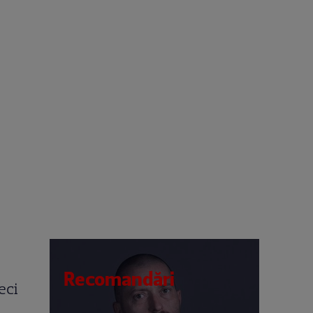
Recomandări
eci