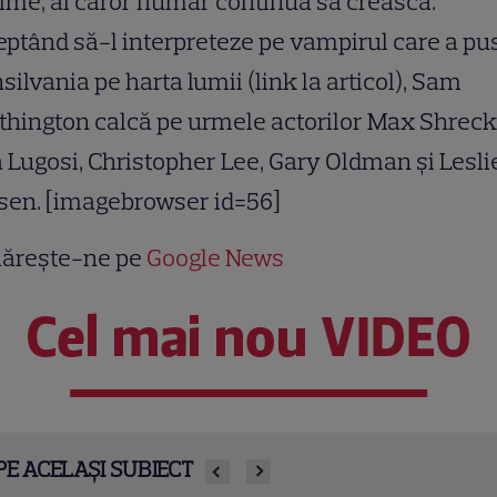
ilme, al căror număr continuă să crească.
ptând să-l interpreteze pe vampirul care a pu
silvania pe harta lumii (link la articol), Sam
hington calcă pe urmele actorilor Max Shreck
 Lugosi, Christopher Lee, Gary Oldman şi Lesli
sen. [imagebrowser id=56]
ărește-ne pe
Google News
Cel mai nou VIDEO
PE ACELAȘI SUBIECT