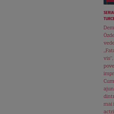
SERI
TURCE
Dem
Özde
vede
„Fat
vis”,
pove
impr
Cum
ajun
dint
mai 
actri