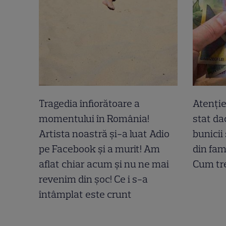
Tragedia înfiorătoare a
Atenție
momentului în România!
stat dac
Artista noastră și-a luat Adio
bunicii
pe Facebook și a murit! Am
din fam
aflat chiar acum și nu ne mai
Cum tre
revenim din șoc! Ce i s-a
întâmplat este crunt