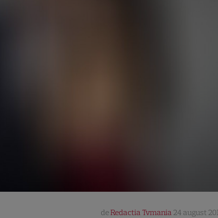
de
Redactia Tvmania
24 august 201