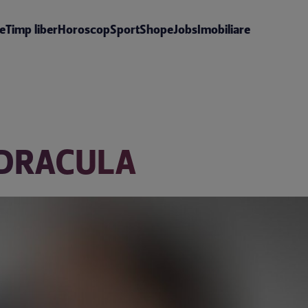
te
Timp liber
Horoscop
Sport
Shop
eJobs
Imobiliare
I DRACULA