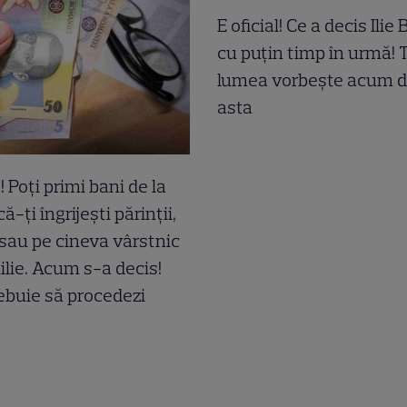
E oficial! Ce a decis Ilie
cu puțin timp în urmă! 
lumea vorbește acum 
asta
! Poți primi bani de la
ă-ți îngrijești părinții,
 sau pe cineva vârstnic
ilie. Acum s-a decis!
buie să procedezi