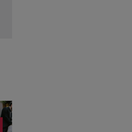
Ioana Blaj și Monica Bîrlădeanu, vacanță împreu
e
Grecia. Imaginile de pe barcă au atras toate privi
Citește mai multe