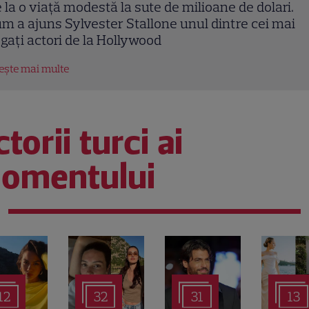
lia Vântur, aniversare cu peripeții la 46 de ani:
amera mea era plină de inimioare roșii și cioburi d
iclă”
tește mai multe
torii turci ai
omentului
12
32
31
13