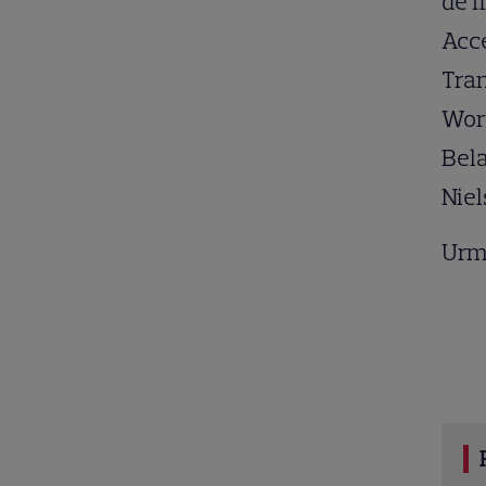
de f
Acce
Tran
Wort
Bela
Niel
Urm