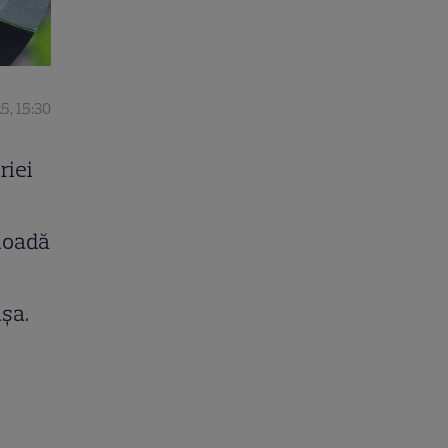
5, 15:30
riei
rioadă
așa.