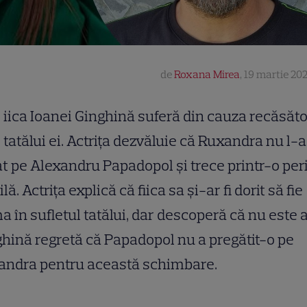
de
Roxana Mirea
,
19 martie 202
iica Ioanei Ginghină suferă din cauza recăsăto
tatălui ei. Actrița dezvăluie că Ruxandra nu l-a
at pe Alexandru Papadopol și trece printr-o pe
ilă. Actrița explică că fiica sa și-ar fi dorit să fie
a în sufletul tatălui, dar descoperă că nu este 
hină regretă că Papadopol nu a pregătit-o pe
andra pentru această schimbare.