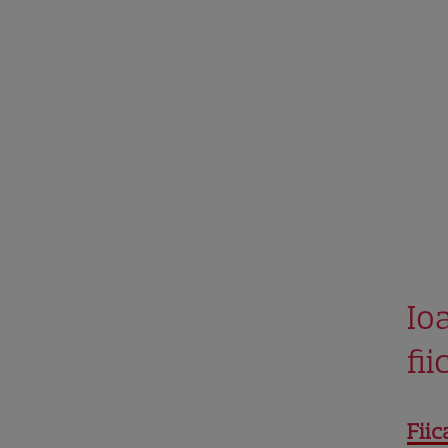
Io
fi
Fiic