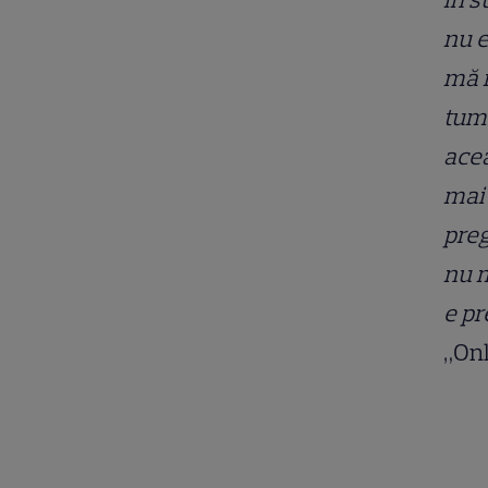
nu e
mă r
tumu
acea
mai 
preg
nu m
e pr
„Onl