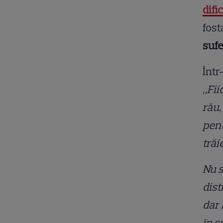
difi
fost
sufe
Într
„Fii
rău,
pent
trăi
Nu 
dist
dar 
în s