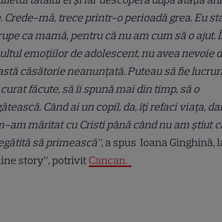
. Crede-mă, trece printr-o perioadă grea. Eu st
upe ca mamă, pentru că nu am cum să o ajut. Î
ltul emoțiilor de adolescent, nu avea nevoie 
stă căsătorie neanunțată. Puteau să fie lucrur
curat făcute, să îi spună mai din timp, să o
ătească. Când ai un copil, da, îți refaci viața, da
-am măritat cu Cristi până când nu am știut c
egătită să primească”
, a spus Ioana Ginghină, l
ine story”, potrivit
Cancan.