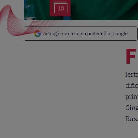
10
Adaugă-ne ca sursă preferată în Google
F
iert
dific
prim
Ging
Rux