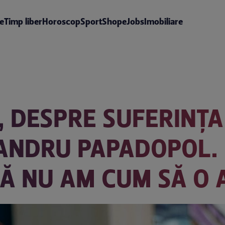
te
Timp liber
Horoscop
Sport
Shop
eJobs
Imobiliare
 DESPRE SUFERINȚA 
XANDRU PAPADOPOL.
Ă NU AM CUM SĂ O 