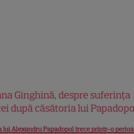
ana Ginghină, despre suferința
icei după căsătoria lui Papadop
a lui Alexandru Papadopol trece printr-o perio