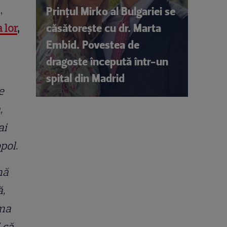
,
Prințul Mirko al Bulgariei se
căsătorește cu dr. Marta
 lor
,
Embid. Povestea de
dragoste începută într-un
spital din Madrid
e
,
ai
opol.
mă
ă,
ima
i că