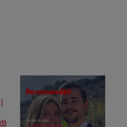
Recomandări
ol
Vedete străine
adă