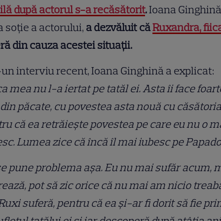
cilă după actorul s-a recăsătorit
.
Ioana Ginghină
a soție a actorului,
a dezvăluit că
Ruxandra, fiica
ră din cauza acestei situații.
-un interviu recent, Ioana Ginghină a explicat:
ca mea nu l-a iertat pe tatăl ei. Asta îi face foart
 din păcate, cu povestea asta nouă cu căsătoria
ru că ea retrăiește povestea pe care eu nu o m
esc. Lumea zice că încă îl mai iubesc pe Papad
se pune problema așa. Eu nu mai sufăr acum, 
rează, pot să zic orice că nu mai am nicio treab
Ruxi suferă, pentru că ea și-ar fi dorit să fie pr
ufletul tatălui ei și iar descoperă după atâția an