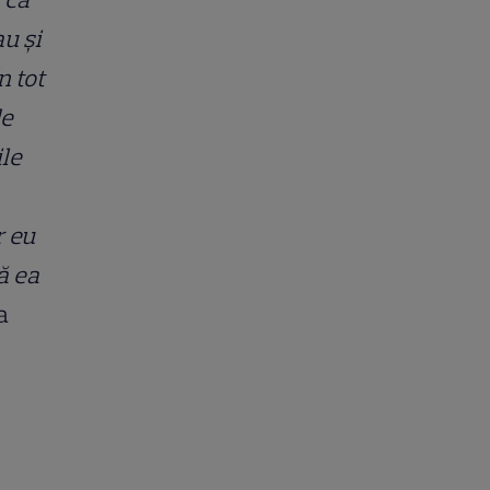
au și
n tot
de
ile
r eu
ă ea
a