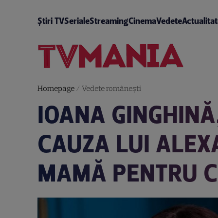
Știri TV
Seriale
Streaming
Cinema
Vedete
Actualita
Homepage
/
Vedete româneşti
IOANA GINGHINĂ,
CAUZA LUI ALE
MAMĂ PENTRU C