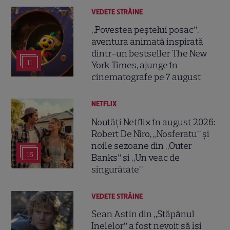
VEDETE STRĂINE
„Povestea peștelui posac”,
aventura animată inspirată
dintr-un bestseller The New
11
York Times, ajunge în
cinematografe pe 7 august
NETFLIX
Noutăți Netflix în august 2026:
Robert De Niro, „Nosferatu” și
noile sezoane din „Outer
16
Banks” și „Un veac de
singurătate”
VEDETE STRĂINE
Sean Astin din „Stăpânul
Inelelor” a fost nevoit să își