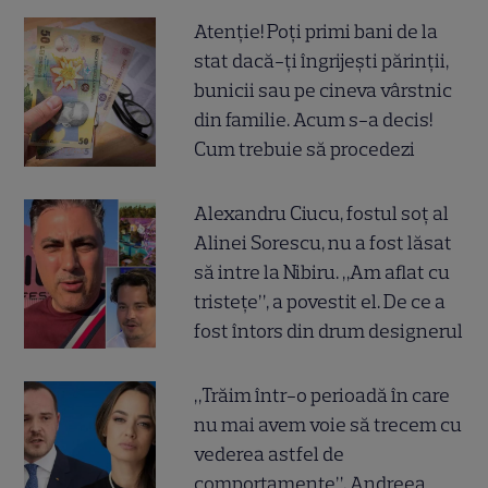
Atenție! Poți primi bani de la
stat dacă-ți îngrijești părinții,
bunicii sau pe cineva vârstnic
din familie. Acum s-a decis!
Cum trebuie să procedezi
Alexandru Ciucu, fostul soț al
Alinei Sorescu, nu a fost lăsat
să intre la Nibiru. „Am aflat cu
tristețe”, a povestit el. De ce a
fost întors din drum designerul
„Trăim într-o perioadă în care
nu mai avem voie să trecem cu
vederea astfel de
comportamente”. Andreea