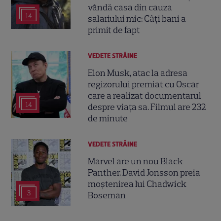
vândă casa din cauza
14
salariului mic: Câți bani a
primit de fapt
VEDETE STRĂINE
Elon Musk, atac la adresa
regizorului premiat cu Oscar
care a realizat documentarul
14
despre viața sa. Filmul are 232
de minute
VEDETE STRĂINE
Marvel are un nou Black
Panther. David Jonsson preia
moștenirea lui Chadwick
3
Boseman