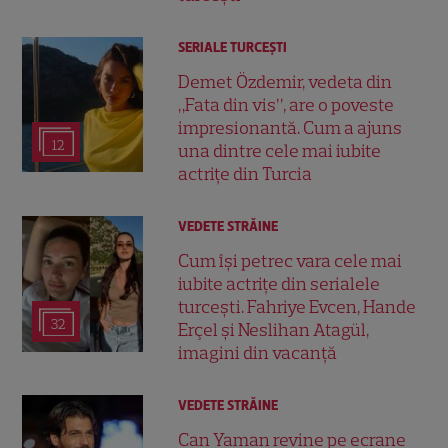
SERIALE TURCEŞTI
Demet Özdemir, vedeta din
„Fata din vis”, are o poveste
impresionantă. Cum a ajuns
12
una dintre cele mai iubite
actrițe din Turcia
VEDETE STRĂINE
Cum își petrec vara cele mai
iubite actrițe din serialele
turcești. Fahriye Evcen, Hande
32
Erçel și Neslihan Atagül,
imagini din vacanță
VEDETE STRĂINE
Can Yaman revine pe ecrane