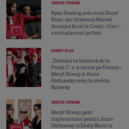
VEDETE STRĂINE
Ryan Gosling este noul Ghost
Rider din Universul Marvel.
Anunțul făcut la Comic-Con i-
7
a entuziasmat pe fani
DISNEY PLUS
„Diavolul se îmbracă de la
Prada 2” s-a lansat pe Disney+.
Meryl Streep și Anne
Hathaway revin la revista
Runway
VEDETE STRĂINE
Meryl Streep, gest
impresionant pentru Anne
Hathaway și Emily Blunt la