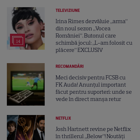
TELEVIZIUNE
Irina Rimes dezvăluie „arma”
din noul sezon „Vocea
României”. Butonul care
14
schimbă jocul: „L-am folosit cu
plăcere” EXCLUSIV
RECOMANDĂRI
Meci decisiv pentru FCSB cu
FK Auda! Anunțul important
făcut pentru suporteri: unde se
vede în direct manșa retur
NETFLIX
Josh Hartnett revine pe Netflix
în thrillerul „Below”! Noutăți