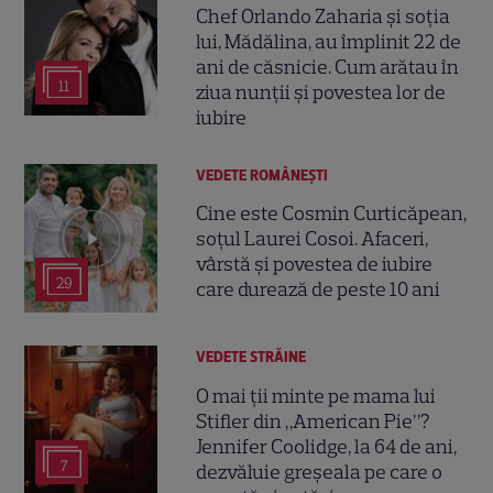
Chef Orlando Zaharia și soția
lui, Mădălina, au împlinit 22 de
ani de căsnicie. Cum arătau în
11
ziua nunții și povestea lor de
iubire
VEDETE ROMÂNEŞTI
Cine este Cosmin Curticăpean,
soțul Laurei Cosoi. Afaceri,
vârstă și povestea de iubire
29
care durează de peste 10 ani
VEDETE STRĂINE
O mai ții minte pe mama lui
Stifler din „American Pie”?
Jennifer Coolidge, la 64 de ani,
7
dezvăluie greșeala pe care o