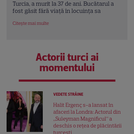
l a
Reuniuni”. Ce se întâmplă când se
de A
întâlnesc din nou cu Radu Vâlcan
ches
Citește mai multe
Citeș
Actorii turci ai
momentului
VEDETE STRĂINE
Halit Ergenç s-a lansat în
afaceri la Londra: Actorul din
„Suleyman Magnificul” a
deschis o rețea de plăcintării
turcești