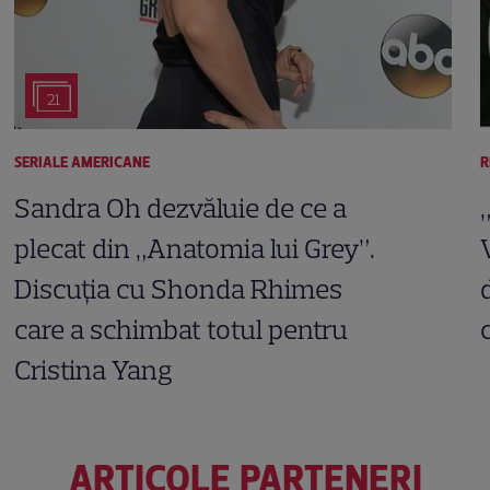
21
SERIALE AMERICANE
R
Sandra Oh dezvăluie de ce a
plecat din „Anatomia lui Grey”.
Discuția cu Shonda Rhimes
care a schimbat totul pentru
Cristina Yang
ARTICOLE PARTENERI