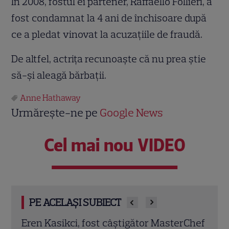
În 2008, fostul ei partener, Raffaello Follieri, a
fost condamnat la 4 ani de închisoare după
ce a pledat vinovat la acuzaţiile de fraudă.
De altfel, actriţa recunoaşte că nu prea ştie
să-şi aleagă bărbaţii.
Anne Hathaway
Urmărește-ne pe
Google News
Cel mai nou VIDEO
PE ACELAȘI SUBIECT
rChef
Trei cupluri revin la „Insula Iubirii –
Chel