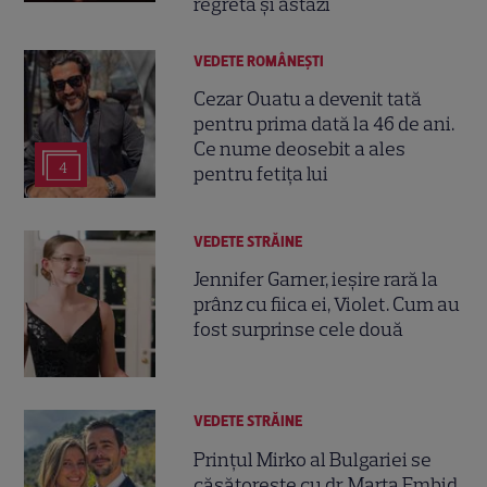
regretă și astăzi
VEDETE ROMÂNEŞTI
Cezar Ouatu a devenit tată
pentru prima dată la 46 de ani.
Ce nume deosebit a ales
4
pentru fetița lui
VEDETE STRĂINE
Jennifer Garner, ieșire rară la
prânz cu fiica ei, Violet. Cum au
fost surprinse cele două
VEDETE STRĂINE
Prințul Mirko al Bulgariei se
căsătorește cu dr. Marta Embid.