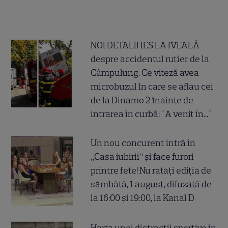
NOI DETALII IES LA IVEALĂ
despre accidentul rutier de la
Câmpulung. Ce viteză avea
microbuzul în care se aflau cei
de la Dinamo 2 înainte de
intrarea în curbă: "A venit în..."
Un nou concurent intră în
„Casa iubirii” și face furori
printre fete! Nu ratați ediția de
sâmbătă, 1 august, difuzată de
la 16:00 și 19:00, la Kanal D