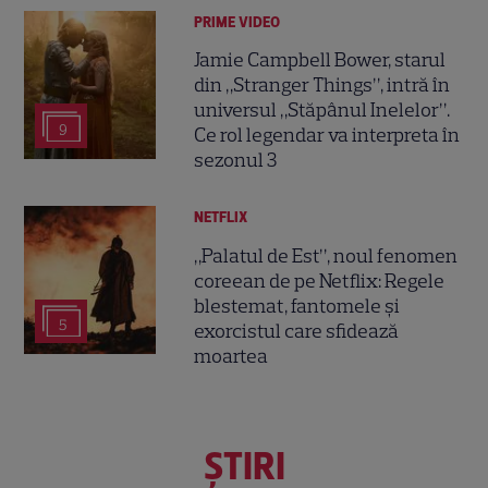
PRIME VIDEO
Jamie Campbell Bower, starul
din „Stranger Things”, intră în
universul „Stăpânul Inelelor”.
9
Ce rol legendar va interpreta în
sezonul 3
NETFLIX
„Palatul de Est”, noul fenomen
coreean de pe Netflix: Regele
blestemat, fantomele și
5
exorcistul care sfidează
moartea
ŞTIRI