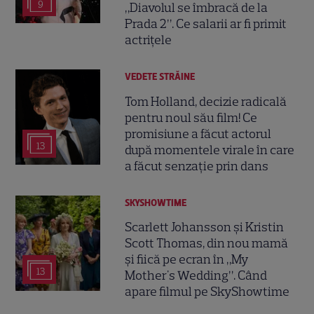
9
„Diavolul se îmbracă de la
Prada 2”. Ce salarii ar fi primit
actrițele
VEDETE STRĂINE
Tom Holland, decizie radicală
pentru noul său film! Ce
promisiune a făcut actorul
13
după momentele virale în care
a făcut senzație prin dans
SKYSHOWTIME
Scarlett Johansson și Kristin
Scott Thomas, din nou mamă
și fiică pe ecran în „My
13
Mother's Wedding”. Când
apare filmul pe SkyShowtime