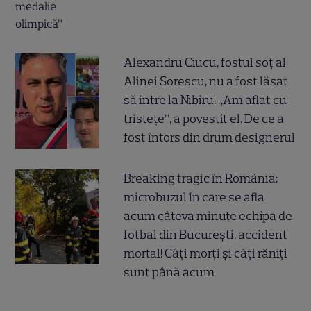
Alexandru Ciucu, fostul soț al
Alinei Sorescu, nu a fost lăsat
să intre la Nibiru. „Am aflat cu
tristețe”, a povestit el. De ce a
fost întors din drum designerul
Breaking tragic în România:
microbuzul în care se afla
acum câteva minute echipa de
fotbal din București, accident
mortal! Câți morți și câți răniți
sunt până acum