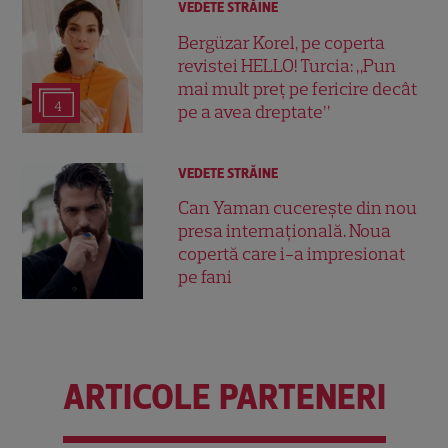
VEDETE STRĂINE
Bergüzar Korel, pe coperta
revistei HELLO! Turcia: „Pun
mai mult preț pe fericire decât
4
pe a avea dreptate”
VEDETE STRĂINE
Can Yaman cucerește din nou
presa internațională. Noua
copertă care i-a impresionat
pe fani
ARTICOLE PARTENERI