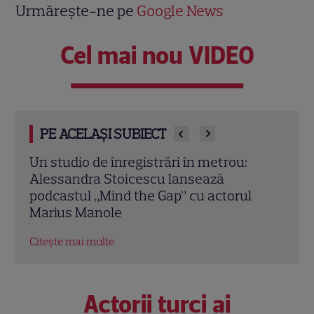
Urmărește-ne pe
Google News
Cel mai nou VIDEO
PE ACELAȘI SUBIECT
Destine cu parfum de lavandă: Când
Film
începe sezonul final la Antena 1
prem
18:0
Citește mai multe
Citeș
Actorii turci ai