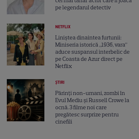
cel mai tânăr actor care îl joacă
pe legendarul detectiv
NETFLIX
Liniștea dinaintea furtunii:
Miniseria istorică „1936, vara”
aduce suspansul interbelic de
pe Coasta de Azur direct pe
Netflix
ȘTIRI
Părinți non-umani, zombi în
Evul Mediu și Russell Crowe la
ocnă. 3 filme noi care
pregătesc surprize pentru
cinefili