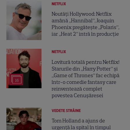
NETFLIX
Noutăți Hollywood: Netflix
amână „Hannibal”, Joaquin
Phoenix pregătește „Polaris”,
iar „Heat 2” intră în producție
NETFLIX
Lovitură totală pentru Netflix!
Starurile din „Harry Potter” și
„Game of Thrones” fac echipă
16
într-o comedie fantasy care
reinventează complet
povestea Cenușăresei
VEDETE STRĂINE
Tom Holland a ajuns de
urgență la spital în timpul