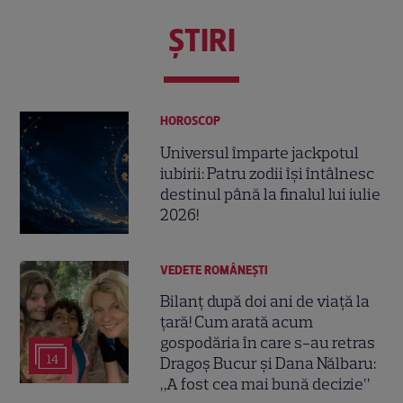
ŞTIRI
HOROSCOP
Universul împarte jackpotul
iubirii: Patru zodii își întâlnesc
destinul până la finalul lui iulie
2026!
VEDETE ROMÂNEŞTI
Bilanț după doi ani de viață la
țară! Cum arată acum
gospodăria în care s-au retras
14
Dragoș Bucur și Dana Nălbaru:
„A fost cea mai bună decizie”