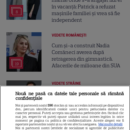
mamă! Unde s-a angajat fiul ei
în vacanță: Patrick a refuzat
8
mașinile familiei și vrea să fie
independent
VEDETE ROMÂNEŞTI
Cum și-a construit Nadia
Comăneci averea după
retragerea din gimnastică.
19
Afacerile de milioane din SUA
VEDETE STRĂINE
Penélope Cruz rupe tăcerea
Nouă ne pasă ca datele tale personale să rămână
confidențiale
despre mariajul cu Javier
Noi și partenerii noștri
596
stocăm și/sau accesăm informații pe dispozitivul
Bardem: „Încă mai învăț lucruri
dvs., precum identificatorii cookie unici pentru prelucrarea datelor cu
despre el”
caracter personal. Puteți accepta sau gestiona preferințele dvs. făcând clic
mai jos, respectiv vă puteți opune utilizării unui interes legitim în orice
moment pe pagina cu politica de confidențialitate. Aceste alegeri vor fi
raportate partenerilor noștri și nu vă vor afecta navigarea.
Mai multe detalii
Noi si partenerii nostri (retelele de socializare si agentiile de publicitate