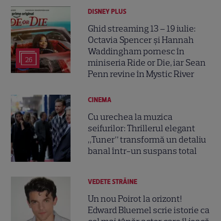
DISNEY PLUS
Ghid streaming 13 – 19 iulie:
Octavia Spencer și Hannah
Waddingham pornesc în
26
miniseria Ride or Die, iar Sean
Penn revine în Mystic River
CINEMA
Cu urechea la muzica
seifurilor: Thrillerul elegant
„Tuner” transformă un detaliu
banal într-un suspans total
VEDETE STRĂINE
Un nou Poirot la orizont!
Edward Bluemel scrie istorie ca