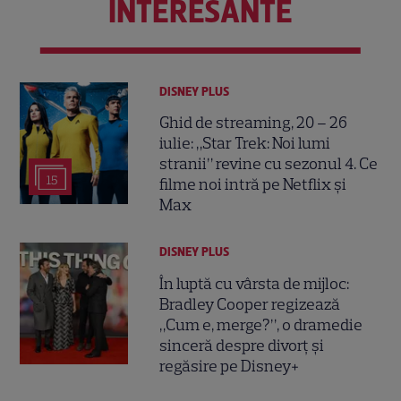
INTERESANTE
DISNEY PLUS
Ghid de streaming, 20 – 26
iulie: „Star Trek: Noi lumi
stranii” revine cu sezonul 4. Ce
15
filme noi intră pe Netflix și
Max
DISNEY PLUS
În luptă cu vârsta de mijloc:
Bradley Cooper regizează
„Cum e, merge?”, o dramedie
sinceră despre divorț și
regăsire pe Disney+