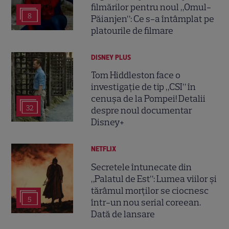
filmărilor pentru noul „Omul-
8
Păianjen”: Ce s-a întâmplat pe
platourile de filmare
DISNEY PLUS
Tom Hiddleston face o
investigație de tip „CSI” în
cenușa de la Pompei! Detalii
32
despre noul documentar
Disney+
NETFLIX
Secretele întunecate din
„Palatul de Est”: Lumea viilor și
tărâmul morților se ciocnesc
5
într-un nou serial coreean.
Dată de lansare