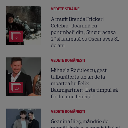
VEDETE STRĂINE
A murit Brenda Fricker!
Celebra „doamnă cu
porumbei” din „Singur acasă
6
2” și laureată cu Oscar avea 81
de ani
VEDETE ROMÂNEŞTI
Mihaela Rădulescu, gest
tulburător la un an de la
moartea lui Felix
26
Baumgartner: „Este timpul să
fiu din nou fericită”
VEDETE ROMÂNEŞTI
Geanina Ilieș, mândrie de