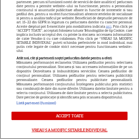
VEDETE ROMÂNEŞTI
partenere, precum si furnizorii nostri de servicii de date analitice) prelucram
date pentru a permite website-ului sa functioneze, pentru a personaliza
continutul si anunturile publicitare afisate in functie de interesele si/sau
De ce a suferit Adela Popescu
profilul dvs., pentru a va oferi functionalitati aferente retelelor de socializare
si pentru a analiza traficul pe website. Beneficiati de drepturile prevazute de
de depresie. Care a fost
art. 15-22 din GDPR in legatura cu prelucrarea datelor cu caracter personal.
detaliul care a salvat-o în
Aceste drepturi pot fi exercitate prin modalitatea indicata
aici
. Prin click pe
“ACCEPT TOATE”, acceptati folosirea tuturor Tehnologiilor de tip Cookie, care
7
perioada telenovelelor
implica inclusiv acceptul dvs. cu privire la stocarea/accesarea informatiilor
de catre Vendor-ii cu care colaboram. Prin click pe “VREAU SA MODIFIC
SETARILE INDIVIDUAL” puteti schimba preferintele in mod individual, mai
putin cele legate de cookie strict necesare pentru functionarea website-
ului.
Atât noi, cât și partenerii noștri prelucrăm datele pentru a oferi:
Măsurarea performanței reclamelor. Utilizarea profilurilor pentru selectarea
Lasă-ne emailul tău ca să-ți trimitem zilnic
conținutului personalizat. Stocarea și/sau accesarea informațiilor de pe un
dispozitiv. Dezvoltarea și îmbunătățirea serviciilor. Crearea profilurilor de
cele mai importante articole scrise de
conținut personalizat. Utilizarea profilurilor pentru selectarea publicității
jurnaliștii
TVMANIA
personalizate. Crearea profilurilor pentru publicitate personalizată.
Măsurarea performanței conținutului. Înțelegerea publicului prin statistici
sau combinații de date din surse diferite. Utilizarea datelor limitate pentru a
Abonează-te
selecta conținutul. Utilizarea de date limitate pentru a selecta publicitatea.
Date precise de geolocație și identificarea prin scanarea dispozitivului.
Listă parteneri (furnizori)
ACCEPT TOATE
VREAU SA MODIFIC SETARILE INDIVIDUAL