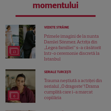
momentului
VEDETE STRĂINE
Primele imagini de la nunta
Damlei Sönmez. Actrița din
„Legea familiei” s-a căsătorit
13
într-o ceremonie discretă la
Istanbul
SERIALE TURCEŞTI
Trauma neștiută a actriței din
serialul „O dragoste”! Drama
cumplită care i-a marcat
6
copilăria