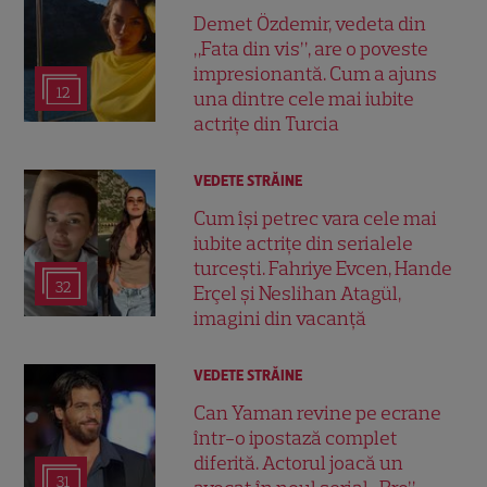
Demet Özdemir, vedeta din
„Fata din vis”, are o poveste
impresionantă. Cum a ajuns
12
una dintre cele mai iubite
actrițe din Turcia
VEDETE STRĂINE
Cum își petrec vara cele mai
iubite actrițe din serialele
turcești. Fahriye Evcen, Hande
32
Erçel și Neslihan Atagül,
imagini din vacanță
VEDETE STRĂINE
Can Yaman revine pe ecrane
într-o ipostază complet
diferită. Actorul joacă un
31