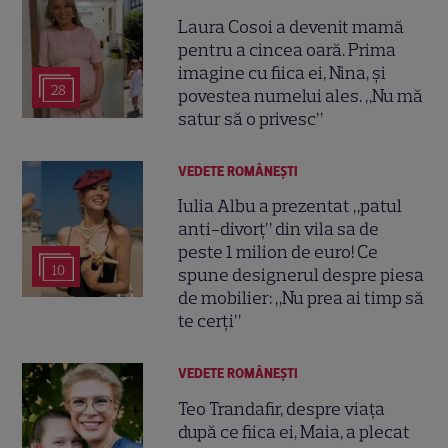
Laura Cosoi a devenit mamă
pentru a cincea oară. Prima
imagine cu fiica ei, Nina, și
28
povestea numelui ales. „Nu mă
satur să o privesc”
VEDETE ROMÂNEŞTI
Iulia Albu a prezentat „patul
anti-divorț” din vila sa de
peste 1 milion de euro! Ce
10
spune designerul despre piesa
de mobilier: „Nu prea ai timp să
te cerți”
VEDETE ROMÂNEŞTI
Teo Trandafir, despre viața
după ce fiica ei, Maia, a plecat