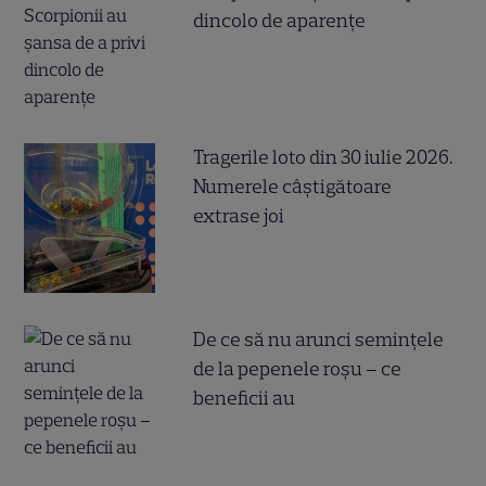
dincolo de aparențe
Tragerile loto din 30 iulie 2026.
Numerele câştigătoare
extrase joi
De ce să nu arunci semințele
de la pepenele roșu – ce
beneficii au