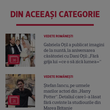
DIN ACEEAȘI CATEGORIE
VEDETE ROMÂNEŞTI
Gabriela Oțil a publicat imagini
de la nuntă, la aniversarea
căsătoriei cu Dani Oțil: „Fără
36
grija lui «ce o să zică lumea»”
VEDETE ROMÂNEŞTI
Ștefan Iancu, pe urmele
marilor actori din „Harry
Potter”. Detaliul care l-a lăsat
21
fără cuvinte la studiourile din
Marea Britanie