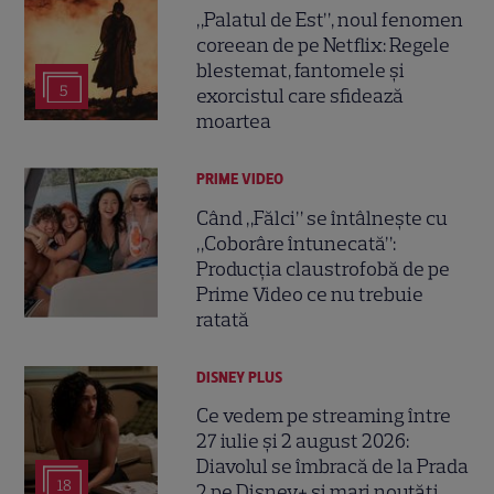
„Palatul de Est”, noul fenomen
coreean de pe Netflix: Regele
blestemat, fantomele și
5
exorcistul care sfidează
moartea
PRIME VIDEO
Când „Fălci” se întâlnește cu
„Coborâre întunecată”:
Producția claustrofobă de pe
Prime Video ce nu trebuie
ratată
DISNEY PLUS
Ce vedem pe streaming între
27 iulie și 2 august 2026:
Diavolul se îmbracă de la Prada
18
2 pe Disney+ și mari noutăți