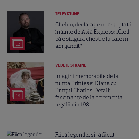
TELEVIZIUNE
Cheloo, declarație neașteptată
înainte de Asia Express: „Cred
că e singura chestie la care m-
12
am gândit”
VEDETE STRĂINE
Imagini memorabile de la
nunta Prințesei Diana cu
Prințul Charles. Detalii
18
fascinante de la ceremonia
regală din 1981
Fiica legendei și-a făcut