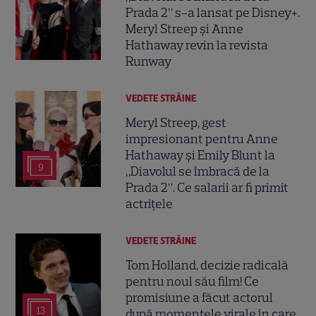
Prada 2” s-a lansat pe Disney+.
Meryl Streep și Anne
Hathaway revin la revista
Runway
VEDETE STRĂINE
Meryl Streep, gest
impresionant pentru Anne
Hathaway și Emily Blunt la
9
„Diavolul se îmbracă de la
Prada 2”. Ce salarii ar fi primit
actrițele
VEDETE STRĂINE
Tom Holland, decizie radicală
pentru noul său film! Ce
promisiune a făcut actorul
13
după momentele virale în care