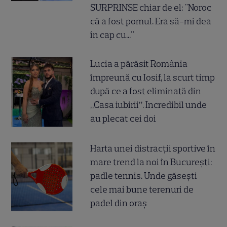
SURPRINSE chiar de el: "Noroc
că a fost pomul. Era să-mi dea
în cap cu..."
Lucia a părăsit România
împreună cu Iosif, la scurt timp
după ce a fost eliminată din
„Casa iubirii”. Incredibil unde
au plecat cei doi
Harta unei distracții sportive în
mare trend la noi în București:
padle tennis. Unde găsești
cele mai bune terenuri de
padel din oraș