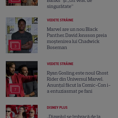
Banks” și „Un veac de
singurătate”
VEDETE STRĂINE
Marvel are un nou Black
Panther. David Jonsson preia
moștenirea lui Chadwick
3
Boseman
VEDETE STRĂINE
Ryan Gosling este noul Ghost
Rider din Universul Marvel.
Anunțul făcut la Comic-Con i-
7
a entuziasmat pe fani
DISNEY PLUS
„Diavolul se îmbracă de la