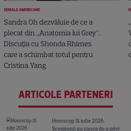
SERIALE AMERICANE
R
Sandra Oh dezvăluie de ce a
plecat din „Anatomia lui Grey”.
Discuția cu Shonda Rhimes
care a schimbat totul pentru
Cristina Yang
ARTICOLE PARTENERI
Horoscop 31 iulie 2026.
Scorpionii au șansa de a privi