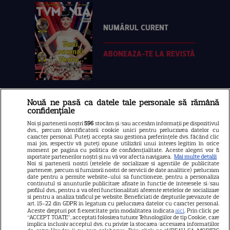
NUMĂRUL CURENT
ABONEAZA-TE LA REVISTĂ
Nouă ne pasă ca datele tale personale să rămână
Libertatea
confidențiale
Libertatea pentru femei
Noi și partenerii noștri
596
stocăm și/sau accesăm informații pe dispozitivul
dvs., precum identificatorii cookie unici pentru prelucrarea datelor cu
GSP
caracter personal. Puteți accepta sau gestiona preferințele dvs. făcând clic
mai jos, respectiv vă puteți opune utilizării unui interes legitim în orice
Știri mondene
moment pe pagina cu politica de confidențialitate. Aceste alegeri vor fi
raportate partenerilor noștri și nu vă vor afecta navigarea.
Mai multe detalii
Noi si partenerii nostri (retelele de socializare si agentiile de publicitate
Avantaje
partenere, precum si furnizorii nostri de servicii de date analitice) prelucram
date pentru a permite website-ului sa functioneze, pentru a personaliza
Elle
continutul si anunturile publicitare afisate in functie de interesele si/sau
profilul dvs., pentru a va oferi functionalitati aferente retelelor de socializare
Unica
si pentru a analiza traficul pe website. Beneficiati de drepturile prevazute de
art. 15-22 din GDPR in legatura cu prelucrarea datelor cu caracter personal.
Aceste drepturi pot fi exercitate prin modalitatea indicata
Retete practice
aici
. Prin click pe
“ACCEPT TOATE”, acceptati folosirea tuturor Tehnologiilor de tip Cookie, care
implica inclusiv acceptul dvs. cu privire la stocarea/accesarea informatiilor