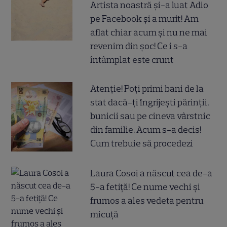
Artista noastră și-a luat Adio
pe Facebook și a murit! Am
aflat chiar acum și nu ne mai
revenim din șoc! Ce i s-a
întâmplat este crunt
Atenție! Poți primi bani de la
stat dacă-ți îngrijești părinții,
bunicii sau pe cineva vârstnic
din familie. Acum s-a decis!
Cum trebuie să procedezi
Laura Cosoi a născut cea de-a
5-a fetiță! Ce nume vechi și
frumos a ales vedeta pentru
micuță