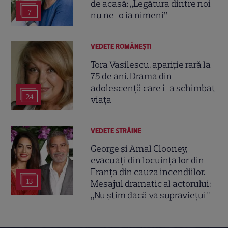
de acasă: „Legătura dintre noi
7
nu ne-o ia nimeni”
VEDETE ROMÂNEŞTI
Tora Vasilescu, apariție rară la
75 de ani. Drama din
adolescență care i-a schimbat
24
viața
VEDETE STRĂINE
George și Amal Clooney,
evacuați din locuința lor din
Franța din cauza incendiilor.
13
Mesajul dramatic al actorului:
„Nu știm dacă va supraviețui”