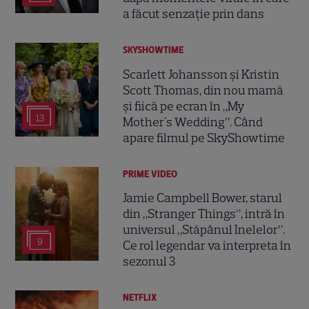
a făcut senzație prin dans
SKYSHOWTIME
Scarlett Johansson și Kristin
Scott Thomas, din nou mamă
și fiică pe ecran în „My
13
Mother's Wedding”. Când
apare filmul pe SkyShowtime
PRIME VIDEO
Jamie Campbell Bower, starul
din „Stranger Things”, intră în
universul „Stăpânul Inelelor”.
9
Ce rol legendar va interpreta în
sezonul 3
NETFLIX