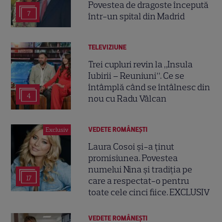
Povestea de dragoste începută
7
într-un spital din Madrid
TELEVIZIUNE
Trei cupluri revin la „Insula
Iubirii – Reuniuni”. Ce se
întâmplă când se întâlnesc din
4
nou cu Radu Vâlcan
VEDETE ROMÂNEŞTI
Exclusiv
Laura Cosoi și-a ținut
promisiunea. Povestea
numelui Nina și tradiția pe
17
care a respectat-o pentru
toate cele cinci fiice. EXCLUSIV
VEDETE ROMÂNEŞTI