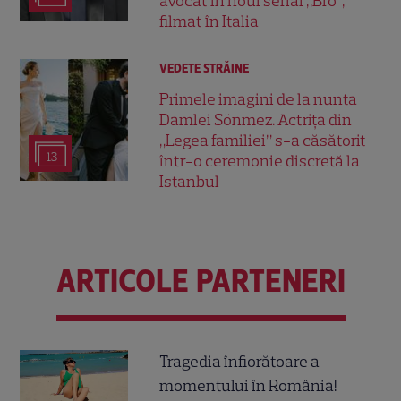
avocat în noul serial „Bro”,
filmat în Italia
VEDETE STRĂINE
Primele imagini de la nunta
Damlei Sönmez. Actrița din
„Legea familiei” s-a căsătorit
13
într-o ceremonie discretă la
Istanbul
ARTICOLE PARTENERI
Tragedia înfiorătoare a
momentului în România!