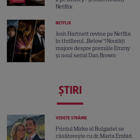
Netflix
NETFLIX
Josh Hartnett revine pe Netflix
în thrillerul „Below”! Noutăți
majore despre premiile Emmy
și noul serial Dan Brown
ŞTIRI
VEDETE STRĂINE
Prințul Mirko al Bulgariei se
căsătorește cu dr. Marta Embid.