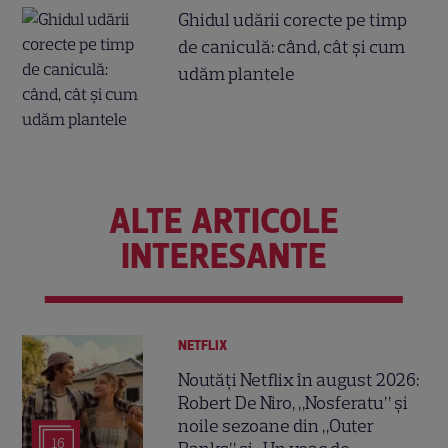
Ghidul udării corecte pe timp
de caniculă: când, cât şi cum
udăm plantele
ALTE ARTICOLE
INTERESANTE
NETFLIX
Noutăți Netflix în august 2026:
Robert De Niro, „Nosferatu” și
noile sezoane din „Outer
16