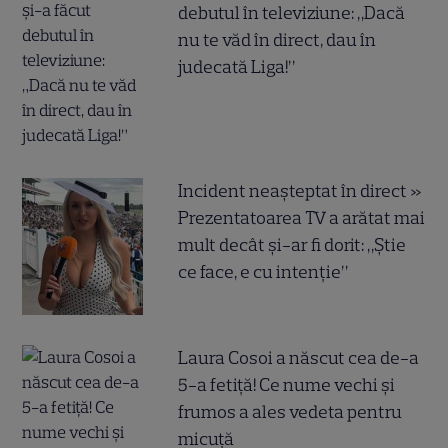
debutul în televiziune: „Dacă
nu te văd în direct, dau în
judecată Liga!”
Incident neașteptat în direct »
Prezentatoarea TV a arătat mai
mult decât și-ar fi dorit: „Știe
ce face, e cu intenție”
Laura Cosoi a născut cea de-a
5-a fetiță! Ce nume vechi și
frumos a ales vedeta pentru
micuță