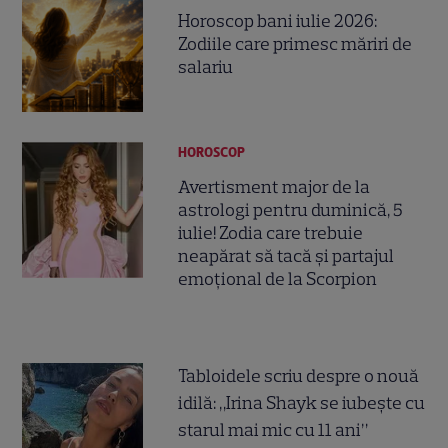
Horoscop bani iulie 2026:
Zodiile care primesc măriri de
salariu
HOROSCOP
Avertisment major de la
astrologi pentru duminică, 5
iulie! Zodia care trebuie
neapărat să tacă și partajul
emoțional de la Scorpion
Tabloidele scriu despre o nouă
idilă: „Irina Shayk se iubește cu
starul mai mic cu 11 ani”