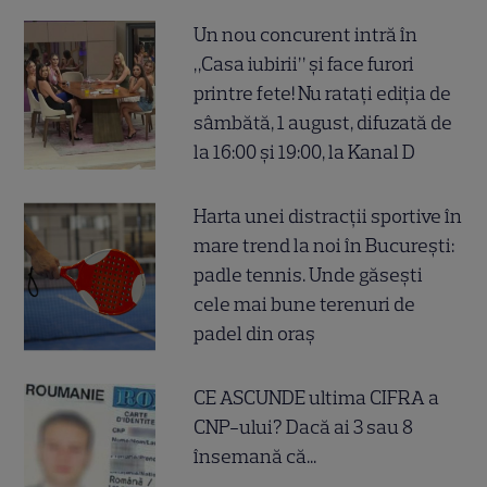
Un nou concurent intră în
„Casa iubirii” și face furori
printre fete! Nu ratați ediția de
sâmbătă, 1 august, difuzată de
la 16:00 și 19:00, la Kanal D
Harta unei distracții sportive în
mare trend la noi în București:
padle tennis. Unde găsești
cele mai bune terenuri de
padel din oraș
CE ASCUNDE ultima CIFRA a
CNP-ului? Dacă ai 3 sau 8
însemană că...