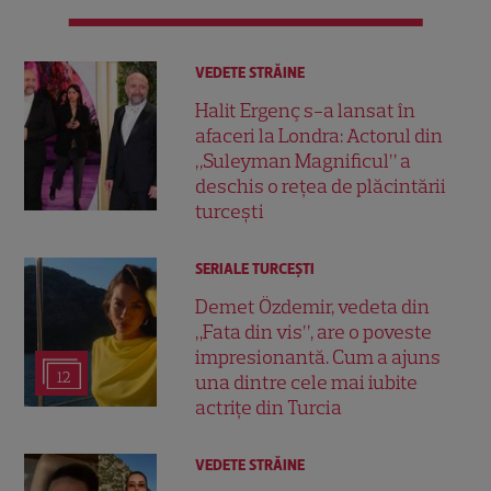
VEDETE STRĂINE
Halit Ergenç s-a lansat în
afaceri la Londra: Actorul din
„Suleyman Magnificul” a
deschis o rețea de plăcintării
turcești
SERIALE TURCEŞTI
Demet Özdemir, vedeta din
„Fata din vis”, are o poveste
impresionantă. Cum a ajuns
12
una dintre cele mai iubite
actrițe din Turcia
VEDETE STRĂINE