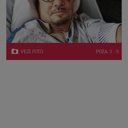
VEZI
FOTO
POZA
3 / 5