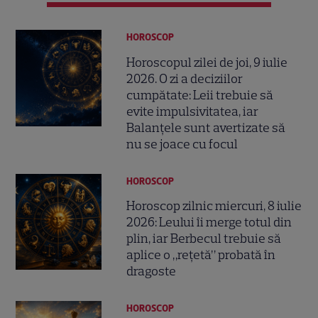
HOROSCOP
Horoscopul zilei de joi, 9 iulie
2026. O zi a deciziilor
cumpătate: Leii trebuie să
evite impulsivitatea, iar
Balanțele sunt avertizate să
nu se joace cu focul
HOROSCOP
Horoscop zilnic miercuri, 8 iulie
2026: Leului îi merge totul din
plin, iar Berbecul trebuie să
aplice o „rețetă” probată în
dragoste
HOROSCOP