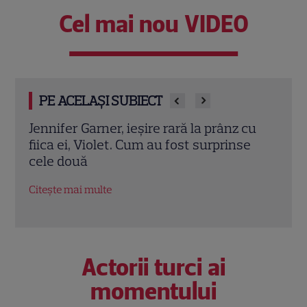
Cel mai nou VIDEO
PE ACELAȘI SUBIECT
cu
Eren Kasikci, fost câștigător MasterChef
Prin
e
Turcia, a murit la 37 de ani. Bucătarul a
cu d
fost găsit fără viață în locuința sa
înce
Citește mai multe
Citeș
Actorii turci ai
momentului