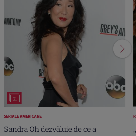
21
SERIALE AMERICANE
R
Sandra Oh dezvăluie de ce a