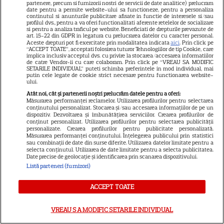
partenere, precum si furnizorii nostri de servicii de date analitice) prelucram
date pentru a permite website-ului sa functioneze, pentru a personaliza
continutul si anunturile publicitare afisate in functie de interesele si/sau
profilul dvs., pentru a va oferi functionalitati aferente retelelor de socializare
si pentru a analiza traficul pe website. Beneficiati de drepturile prevazute de
art. 15-22 din GDPR in legatura cu prelucrarea datelor cu caracter personal.
Aceste drepturi pot fi exercitate prin modalitatea indicata
aici
. Prin click pe
“ACCEPT TOATE”, acceptati folosirea tuturor Tehnologiilor de tip Cookie, care
implica inclusiv acceptul dvs. cu privire la stocarea/accesarea informatiilor
ALTE ARTICOLE
de catre Vendor-ii cu care colaboram. Prin click pe “VREAU SA MODIFIC
SETARILE INDIVIDUAL” puteti schimba preferintele in mod individual, mai
putin cele legate de cookie strict necesare pentru functionarea website-
INTERESANTE
ului.
Atât noi, cât și partenerii noștri prelucrăm datele pentru a oferi:
Măsurarea performanței reclamelor. Utilizarea profilurilor pentru selectarea
conținutului personalizat. Stocarea și/sau accesarea informațiilor de pe un
dispozitiv. Dezvoltarea și îmbunătățirea serviciilor. Crearea profilurilor de
conținut personalizat. Utilizarea profilurilor pentru selectarea publicității
personalizate. Crearea profilurilor pentru publicitate personalizată.
VEDETE STRĂINE
Măsurarea performanței conținutului. Înțelegerea publicului prin statistici
sau combinații de date din surse diferite. Utilizarea datelor limitate pentru a
„Povestea peștelui posac”,
selecta conținutul. Utilizarea de date limitate pentru a selecta publicitatea.
aventura animată inspirată
Date precise de geolocație și identificarea prin scanarea dispozitivului.
Listă parteneri (furnizori)
dintr-un bestseller The New
11
York Times, ajunge în
ACCEPT TOATE
cinematografe pe 7 august
VREAU SA MODIFIC SETARILE INDIVIDUAL
NETFLIX