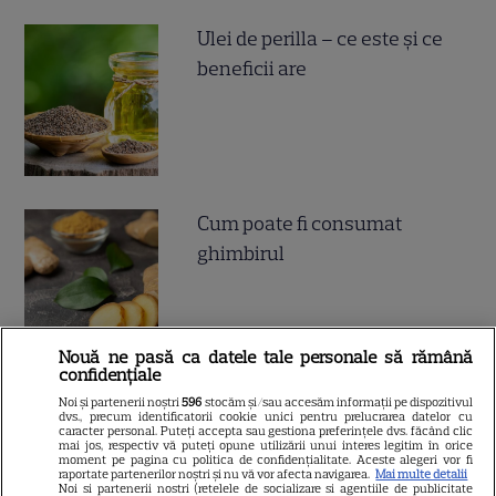
Ulei de perilla – ce este și ce
beneficii are
Cum poate fi consumat
ghimbirul
Nouă ne pasă ca datele tale personale să rămână
confidențiale
Noi și partenerii noștri
596
stocăm și/sau accesăm informații pe dispozitivul
Ce este decoctul, cum se
dvs., precum identificatorii cookie unici pentru prelucrarea datelor cu
caracter personal. Puteți accepta sau gestiona preferințele dvs. făcând clic
obţine şi care sunt utilizările
mai jos, respectiv vă puteți opune utilizării unui interes legitim în orice
moment pe pagina cu politica de confidențialitate. Aceste alegeri vor fi
acestuia
raportate partenerilor noștri și nu vă vor afecta navigarea.
Mai multe detalii
Noi si partenerii nostri (retelele de socializare si agentiile de publicitate