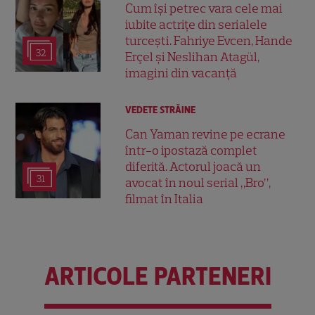
Cum își petrec vara cele mai
iubite actrițe din serialele
turcești. Fahriye Evcen, Hande
32
Erçel și Neslihan Atagül,
imagini din vacanță
VEDETE STRĂINE
Can Yaman revine pe ecrane
într-o ipostază complet
diferită. Actorul joacă un
31
avocat în noul serial „Bro”,
filmat în Italia
ARTICOLE PARTENERI