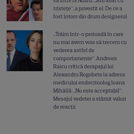
să intre la Nibiru. „Am aflat cu
tristețe”, a povestit el. De ce a
fost întors din drum designerul
„Trăim într-o perioadă în care
nu mai avem voie să trecem cu
vederea astfel de
comportamente”. Andreea
Raicu critică derapajul lui
Alexandru Rogobete la adresa
medicului endocrinolog Ioana
Mihăilă: „Nu este acceptabil”.
Mesajul vedetei a stârnit valuri
de reacții