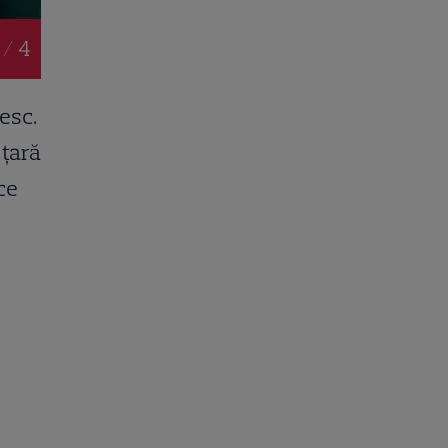
 / 4
esc.
 țară
ce