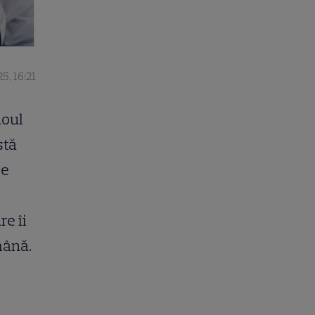
5, 16:21
noul
stă
ce
re îi
mână.