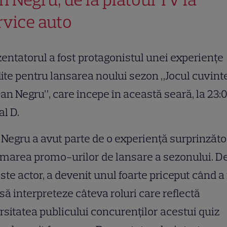
rvice auto
entatorul a fost protagonistul unei experiențe
ite pentru lansarea noului sezon „Jocul cuvint
an Negru”, care începe în această seară, la 23:0
l D.
Negru a avut parte de o experiență surprinzăt
ilmarea promo-urilor de lansare a sezonului. D
ste actor, a devenit unul foarte priceput când a 
să interpreteze câteva roluri care reflectă
rsitatea publicului concurenților acestui quiz