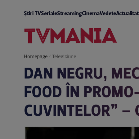
Știri TV
Seriale
Streaming
Cinema
Vedete
Actualita
Homepage
/
Televiziune
DAN NEGRU, MEC
FOOD ÎN PROMO-
CUVINTELOR” – 