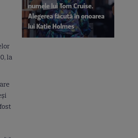
numele lui Tom Cruise.
Alegerea făcută în onoarea
lui Katie Holmes
elor
0, la
oare
eși
fost