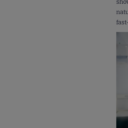
show
natu
fast