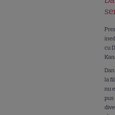
se
Prez
ined
cu D
Kana
Dan 
la f
nu e
pus 
dive