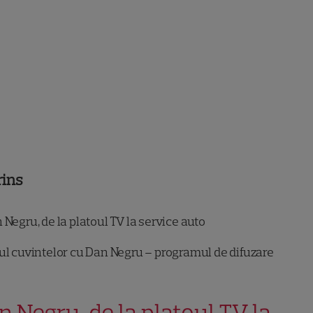
rins
Negru, de la platoul TV la service auto
ul cuvintelor cu Dan Negru – programul de difuzare
n Negru, de la platoul TV la