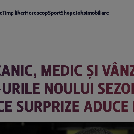
te
Timp liber
Horoscop
Sport
Shop
eJobs
Imobiliare
ANIC, MEDIC ȘI VÂN
URILE NOULUI SEZO
CE SURPRIZE ADUCE