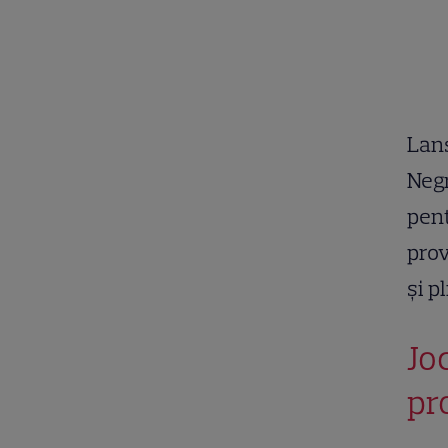
Lans
Negr
pent
prov
și p
Jo
pr