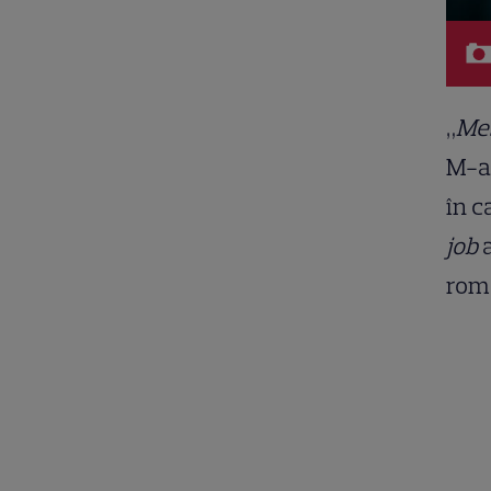
„
Mes
M-a 
în c
job
româ