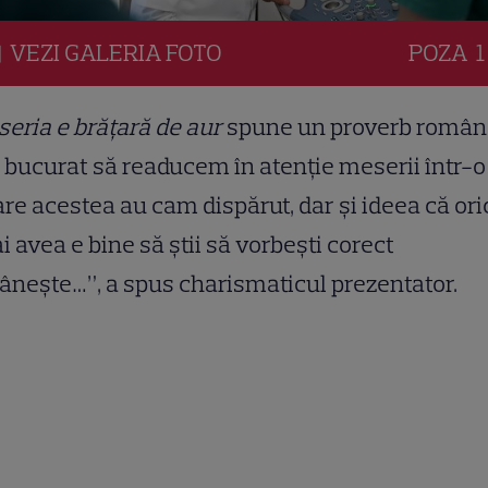
VEZI
GALERIA
FOTO
POZA
1
eria e brățară de aur
spune un proverb român
bucurat să readucem în atenție meserii într-o
are acestea au cam dispărut, dar și ideea că ori
ai avea e bine să știi să vorbești corect
nește…”, a spus charismaticul prezentator.