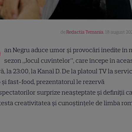
de
Redactia Tvmania
,
18 august 202
D
an Negru aduce umor și provocări inedite în 
sezon „Jocul cuvintelor”, care începe în acea
ă, la 23:00, la Kanal D. De la platoul TV la servi
 și fast-food, prezentatorul le rezervă
spectatorilor surprize neașteptate și definiții ca
testa creativitatea și cunoștințele de limba ro