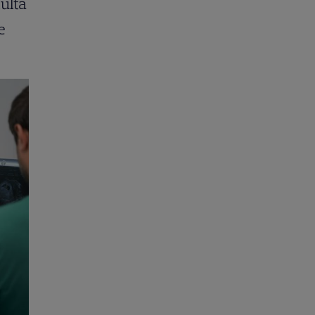
ultă
e