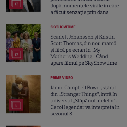
13
după momentele virale în care
a făcut senzație prin dans
SKYSHOWTIME
Scarlett Johansson și Kristin
Scott Thomas, din nou mamă
și fiică pe ecran în „My
13
Mother's Wedding”. Când
apare filmul pe SkyShowtime
PRIME VIDEO
Jamie Campbell Bower, starul
din „Stranger Things”, intră în
universul „Stăpânul Inelelor”.
9
Ce rol legendar va interpreta în
sezonul 3