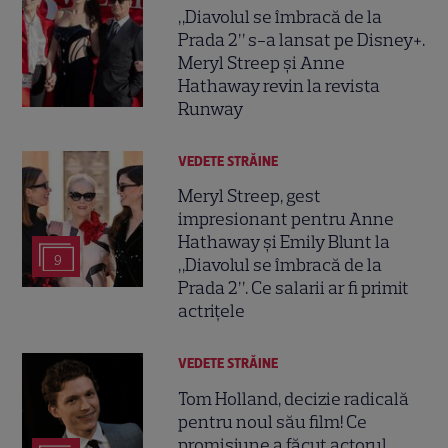
„Diavolul se îmbracă de la
Prada 2” s-a lansat pe Disney+.
Meryl Streep și Anne
Hathaway revin la revista
Runway
VEDETE STRĂINE
Meryl Streep, gest
impresionant pentru Anne
Hathaway și Emily Blunt la
9
„Diavolul se îmbracă de la
Prada 2”. Ce salarii ar fi primit
actrițele
VEDETE STRĂINE
Tom Holland, decizie radicală
pentru noul său film! Ce
promisiune a făcut actorul