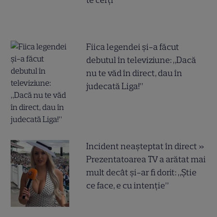
te cerți”
Fiica legendei și-a făcut
debutul în televiziune: „Dacă
nu te văd în direct, dau în
judecată Liga!”
Incident neașteptat în direct »
Prezentatoarea TV a arătat mai
mult decât și-ar fi dorit: „Știe
ce face, e cu intenție”