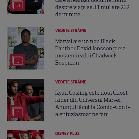
14
despre viața sa. Filmul are 232
de minute
VEDETE STRĂINE
Marvel are un nou Black
Panther. David Jonsson preia
moștenirea lui Chadwick
3
Boseman
VEDETE STRĂINE
Ryan Gosling este noul Ghost
Rider din Universul Marvel.
Anunțul făcut la Comic-Con i-
7
a entuziasmat pe fani
DISNEY PLUS