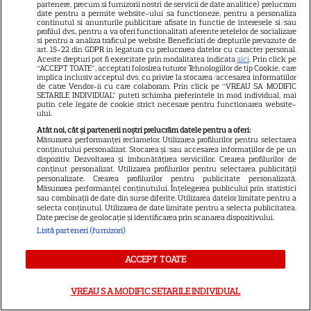
partenere, precum si furnizorii nostri de servicii de date analitice) prelucram
adolescență care i-a schimbat
date pentru a permite website-ului sa functioneze, pentru a personaliza
continutul si anunturile publicitare afisate in functie de interesele si/sau
24
viața
profilul dvs., pentru a va oferi functionalitati aferente retelelor de socializare
si pentru a analiza traficul pe website. Beneficiati de drepturile prevazute de
art. 15-22 din GDPR in legatura cu prelucrarea datelor cu caracter personal.
Aceste drepturi pot fi exercitate prin modalitatea indicata
aici
. Prin click pe
“ACCEPT TOATE”, acceptati folosirea tuturor Tehnologiilor de tip Cookie, care
VEDETE STRĂINE
implica inclusiv acceptul dvs. cu privire la stocarea/accesarea informatiilor
de catre Vendor-ii cu care colaboram. Prin click pe “VREAU SA MODIFIC
George și Amal Clooney,
SETARILE INDIVIDUAL” puteti schimba preferintele in mod individual, mai
putin cele legate de cookie strict necesare pentru functionarea website-
evacuați din locuința lor din
ului.
Franța din cauza incendiilor.
Atât noi, cât și partenerii noștri prelucrăm datele pentru a oferi:
Măsurarea performanței reclamelor. Utilizarea profilurilor pentru selectarea
13
Mesajul dramatic al actorului:
conținutului personalizat. Stocarea și/sau accesarea informațiilor de pe un
„Nu știm dacă va supraviețui”
dispozitiv. Dezvoltarea și îmbunătățirea serviciilor. Crearea profilurilor de
conținut personalizat. Utilizarea profilurilor pentru selectarea publicității
personalizate. Crearea profilurilor pentru publicitate personalizată.
Măsurarea performanței conținutului. Înțelegerea publicului prin statistici
VEDETE ROMÂNEŞTI
sau combinații de date din surse diferite. Utilizarea datelor limitate pentru a
selecta conținutul. Utilizarea de date limitate pentru a selecta publicitatea.
Date precise de geolocație și identificarea prin scanarea dispozitivului.
Elena Gheorghe, surpriză
Listă parteneri (furnizori)
emoționantă de ziua ei. Ce a
pregătit soțul artistei când
ACCEPT TOATE
15
credea că merge doar la cină
VREAU SA MODIFIC SETARILE INDIVIDUAL