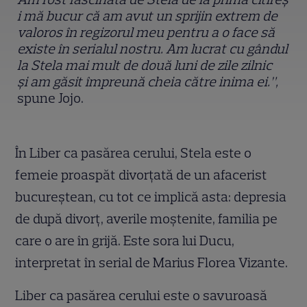
i mă bucur că am avut un sprijin extrem de
valoros în regizorul meu pentru a o face să
existe în serialul nostru. Am lucrat cu gândul
la Stela mai mult de două luni de zile zilnic
ș
i am găsit împreună cheia către inima ei.
”,
spune Jojo.
În Liber ca pasărea cerului, Stela este o
femeie proaspăt divor
ț
ată de un afacerist
bucure
ș
tean, cu tot ce implică asta: depresia
de după divor
ț
, averile mo
ș
tenite, familia pe
care o are în grijă. Este sora lui Ducu,
interpretat în serial de Marius Florea Vizante.
Liber ca pasărea cerului este o savuroasă