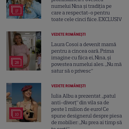
numelui Nina și tradiția pe
17
care a respectat-o pentru
toate cele cinci fiice. EXCLUSIV
VEDETE ROMÂNEŞTI
Laura Cosoi a devenit mamă
pentru a cincea oară. Prima
imagine cu fiica ei, Nina, și
28
povestea numelui ales. „Nu mă
satur să o privesc”
VEDETE ROMÂNEŞTI
Iulia Albu a prezentat „patul
anti-divorț” din vila sa de
peste 1 milion de euro! Ce
10
spune designerul despre piesa
de mobilier: „Nu prea ai timp să