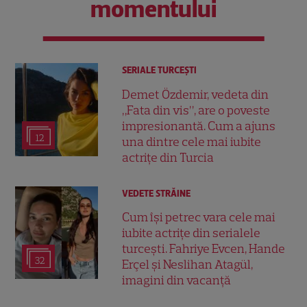
momentului
SERIALE TURCEŞTI
Demet Özdemir, vedeta din
„Fata din vis”, are o poveste
impresionantă. Cum a ajuns
12
una dintre cele mai iubite
actrițe din Turcia
VEDETE STRĂINE
Cum își petrec vara cele mai
iubite actrițe din serialele
turcești. Fahriye Evcen, Hande
32
Erçel și Neslihan Atagül,
imagini din vacanță