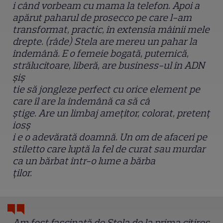
i când vorbeam cu mama la telefon. Apoi a
apărut paharul de prosecco pe care l-am
transformat, practic, în extensia mâinii mele
drepte. (râde) Stela are mereu un pahar la
îndemână. E o femeie bogată, puternică,
strălucitoare, liberă, are business-ul în ADN
ș
i
ș
tie să jongleze perfect cu orice element pe
care îl are la îndemână ca să câ
ș
tige. Are un limbaj ame
ț
itor, colorat, preten
ț
ios
ș
i e o adevărată doamnă. Un om de afaceri pe
stiletto care luptă la fel de curat sau murdar
ca un bărbat într-o lume a bărba
ț
ilor.
Am fost fascinată de Stela de la prima citire
ș