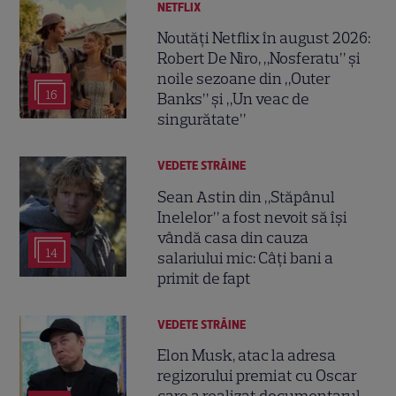
NETFLIX
Noutăți Netflix în august 2026:
Robert De Niro, „Nosferatu” și
noile sezoane din „Outer
16
Banks” și „Un veac de
singurătate”
VEDETE STRĂINE
Sean Astin din „Stăpânul
Inelelor” a fost nevoit să își
vândă casa din cauza
14
salariului mic: Câți bani a
primit de fapt
VEDETE STRĂINE
Elon Musk, atac la adresa
regizorului premiat cu Oscar
care a realizat documentarul