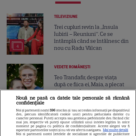
TELEVIZIUNE
Trei cupluri revin la „Insula
Iubirii – Reuniuni”. Ce se
întâmplă când se întâlnesc din
4
nou cu Radu Vâlcan
VEDETE ROMÂNEŞTI
Teo Trandafir, despre viața
după ce fiica ei, Maia, a plecat
de acasă: „Legătura dintre noi
7
Nouă ne pasă ca datele tale personale să rămână
nu ne-o ia nimeni”
confidențiale
Noi și partenerii noștri
596
stocăm și/sau accesăm informații pe dispozitivul
dvs., precum identificatorii cookie unici pentru prelucrarea datelor cu
VEDETE ROMÂNEŞTI
caracter personal. Puteți accepta sau gestiona preferințele dvs. făcând clic
mai jos, respectiv vă puteți opune utilizării unui interes legitim în orice
moment pe pagina cu politica de confidențialitate. Aceste alegeri vor fi
Tora Vasilescu, apariție rară la
raportate partenerilor noștri și nu vă vor afecta navigarea.
Mai multe detalii
75 de ani. Drama din
Noi si partenerii nostri (retelele de socializare si agentiile de publicitate