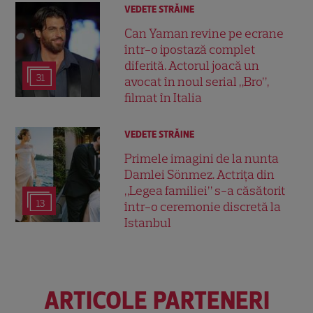
VEDETE STRĂINE
Can Yaman revine pe ecrane
într-o ipostază complet
diferită. Actorul joacă un
31
avocat în noul serial „Bro”,
filmat în Italia
VEDETE STRĂINE
Primele imagini de la nunta
Damlei Sönmez. Actrița din
„Legea familiei” s-a căsătorit
13
într-o ceremonie discretă la
Istanbul
ARTICOLE PARTENERI