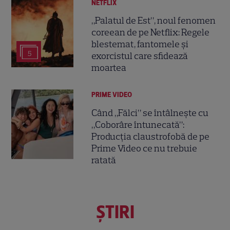
NETFLIX
„Palatul de Est”, noul fenomen
coreean de pe Netflix: Regele
blestemat, fantomele și
5
exorcistul care sfidează
moartea
PRIME VIDEO
Când „Fălci” se întâlnește cu
„Coborâre întunecată”:
Producția claustrofobă de pe
Prime Video ce nu trebuie
ratată
ŞTIRI