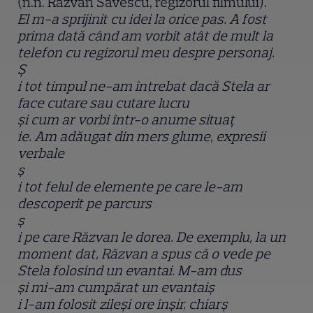
(n.n. Răzvan Săvescu, regizorul filmului).
El m-a sprijinit cu idei la orice pas. A fost
prima dată când am vorbit atât de mult la
telefon cu regizorul meu despre personaj.
Ș
i tot timpul ne-am întrebat dacă Stela ar
face cutare sau cutare lucru
ș
i cum ar vorbi într-o anume situa
ț
ie. Am adăugat din mers glume, expresii
verbale
ș
i tot felul de elemente pe care le-am
descoperit pe parcurs
ș
i pe care Răzvan le dorea. De exemplu, la un
moment dat, Răzvan a spus că o vede pe
Stela folosind un evantai. M-am dus
ș
i mi-am cumpărat un evantai
ș
i l-am folosit zile
ș
i ore în
ș
ir, chiar
ș