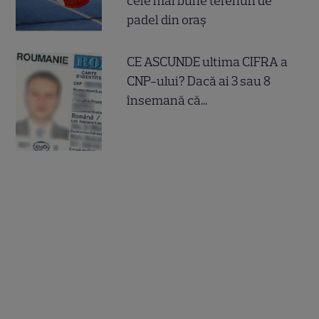
cele mai bune terenuri de
padel din oraș
CE ASCUNDE ultima CIFRA a
CNP-ului? Dacă ai 3 sau 8
însemană că...