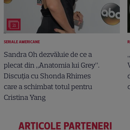
21
SERIALE AMERICANE
R
Sandra Oh dezvăluie de ce a
plecat din „Anatomia lui Grey”.
Discuția cu Shonda Rhimes
care a schimbat totul pentru
Cristina Yang
ARTICOLE PARTENERI