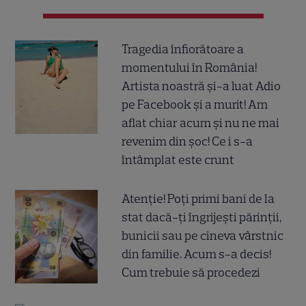
Tragedia înfiorătoare a
momentului în România!
Artista noastră și-a luat Adio
pe Facebook și a murit! Am
aflat chiar acum și nu ne mai
revenim din șoc! Ce i s-a
întâmplat este crunt
Atenție! Poți primi bani de la
stat dacă-ți îngrijești părinții,
bunicii sau pe cineva vârstnic
din familie. Acum s-a decis!
Cum trebuie să procedezi