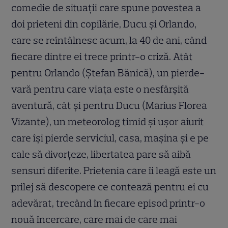
comedie de situa
ț
ii care spune povestea a
doi prieteni din copilărie, Ducu
ș
i Orlando,
care se reîntâlnesc acum, la 40 de ani, când
fiecare dintre ei trece printr-o criză. Atât
pentru Orlando (
Ș
tefan Bănică), un pierde-
vară pentru care via
ț
a este o nesfâr
ș
ită
aventură, cât
ș
i pentru Ducu (Marius Florea
Vizante), un meteorolog timid
ș
i u
ș
or aiurit
care î
ș
i pierde serviciul, casa, ma
ș
ina
ș
i e pe
cale să divor
ț
eze, libertatea pare să aibă
sensuri diferite. Prietenia care îi leagă este un
prilej să descopere ce contează pentru ei cu
adevărat, trecând în ﬁecare episod printr-o
nouă încercare, care mai de care mai