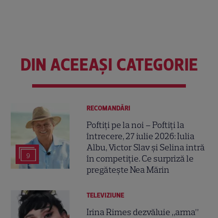
DIN ACEEAȘI CATEGORIE
RECOMANDĂRI
Poftiți pe la noi – Poftiți la
întrecere, 27 iulie 2026: Iulia
Albu, Victor Slav și Selina intră
9
în competiție. Ce surpriză le
pregătește Nea Mărin
TELEVIZIUNE
Irina Rimes dezvăluie „arma”