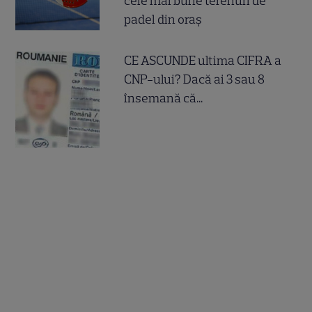
cele mai bune terenuri de
padel din oraș
CE ASCUNDE ultima CIFRA a
CNP-ului? Dacă ai 3 sau 8
însemană că...