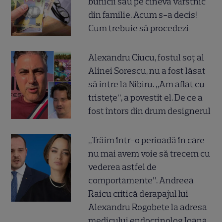
bunicii sau pe cineva vârstnic
din familie. Acum s-a decis!
Cum trebuie să procedezi
Alexandru Ciucu, fostul soț al
Alinei Sorescu, nu a fost lăsat
să intre la Nibiru. „Am aflat cu
tristețe”, a povestit el. De ce a
fost întors din drum designerul
„Trăim într-o perioadă în care
nu mai avem voie să trecem cu
vederea astfel de
comportamente”. Andreea
Raicu critică derapajul lui
Alexandru Rogobete la adresa
medicului endocrinolog Ioana