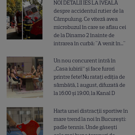
NOI DETALII IES LA IVEALĂ
despre accidentul rutier de la
Câmpulung. Ce viteză avea
microbuzul în care se aflau cei
de la Dinamo 2 înainte de
intrarea în curbă: "A venit în..."
Un nou concurent intră în
„Casa iubirii” și face furori
printre fete! Nu ratați ediția de
sâmbătă, 1 august, difuzată de
la 16:00 și 19:00, la Kanal D
Harta unei distracții sportive în
mare trend la noi în București:
padle tennis. Unde găsești