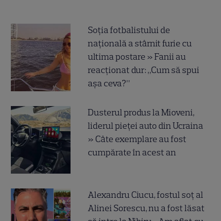
Soția fotbalistului de
națională a stârnit furie cu
ultima postare » Fanii au
reacționat dur: „Cum să spui
așa ceva?”
Dusterul produs la Mioveni,
liderul pieței auto din Ucraina
» Câte exemplare au fost
cumpărate în acest an
Alexandru Ciucu, fostul soț al
Alinei Sorescu, nu a fost lăsat