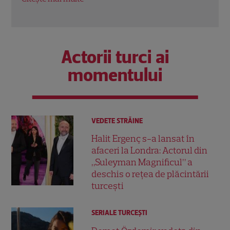
Actorii turci ai
momentului
VEDETE STRĂINE
Halit Ergenç s-a lansat în
afaceri la Londra: Actorul din
„Suleyman Magnificul” a
deschis o rețea de plăcintării
turcești
SERIALE TURCEŞTI