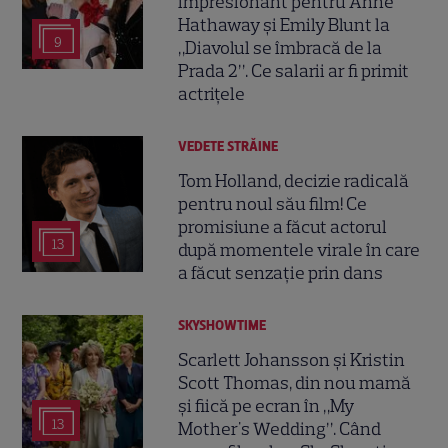
impresionant pentru Anne
Hathaway și Emily Blunt la
9
„Diavolul se îmbracă de la
Prada 2”. Ce salarii ar fi primit
actrițele
VEDETE STRĂINE
Tom Holland, decizie radicală
pentru noul său film! Ce
promisiune a făcut actorul
13
după momentele virale în care
a făcut senzație prin dans
SKYSHOWTIME
Scarlett Johansson și Kristin
Scott Thomas, din nou mamă
și fiică pe ecran în „My
13
Mother's Wedding”. Când