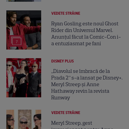
VEDETE STRĂINE
Ryan Gosling este noul Ghost
Rider din Universul Marvel.
Anunțul făcut la Comic-Con i-
7
a entuziasmat pe fani
DISNEY PLUS
„Diavolul se îmbracă de la
Prada 2” s-a lansat pe Disney+.
Meryl Streep și Anne
Hathaway revin la revista
Runway
VEDETE STRĂINE
Meryl Streep, gest