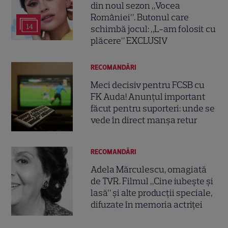
din noul sezon „Vocea
României”. Butonul care
14
schimbă jocul: „L-am folosit cu
plăcere” EXCLUSIV
RECOMANDĂRI
Meci decisiv pentru FCSB cu
FK Auda! Anunțul important
făcut pentru suporteri: unde se
vede în direct manșa retur
RECOMANDĂRI
Adela Mărculescu, omagiată
de TVR. Filmul „Cine iubește și
lasă” și alte producții speciale,
difuzate în memoria actriței