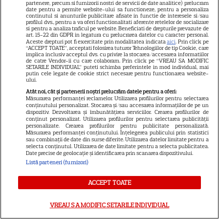
alături de Pedro Pascal.
partenere, precum si furnizorii nostri de servicii de date analitice) prelucram
date pentru a permite website-ului sa functioneze, pentru a personaliza
14
Imagini spectaculoase
continutul si anunturile publicitare afisate in functie de interesele si/sau
profilul dvs., pentru a va oferi functionalitati aferente retelelor de socializare
si pentru a analiza traficul pe website. Beneficiati de drepturile prevazute de
art. 15-22 din GDPR in legatura cu prelucrarea datelor cu caracter personal.
Aceste drepturi pot fi exercitate prin modalitatea indicata
aici
. Prin click pe
VEDETE STRĂINE
“ACCEPT TOATE”, acceptati folosirea tuturor Tehnologiilor de tip Cookie, care
implica inclusiv acceptul dvs. cu privire la stocarea/accesarea informatiilor
Emma Roberts s-a căsătorit,
de catre Vendor-ii cu care colaboram. Prin click pe “VREAU SA MODIFIC
SETARILE INDIVIDUAL” puteti schimba preferintele in mod individual, mai
dar tatăl ei nu a fost la nuntă.
putin cele legate de cookie strict necesare pentru functionarea website-
ului.
Prima reacție a lui Eric Roberts
Atât noi, cât și partenerii noștri prelucrăm datele pentru a oferi:
9
după ceremonie
Măsurarea performanței reclamelor. Utilizarea profilurilor pentru selectarea
conținutului personalizat. Stocarea și/sau accesarea informațiilor de pe un
dispozitiv. Dezvoltarea și îmbunătățirea serviciilor. Crearea profilurilor de
conținut personalizat. Utilizarea profilurilor pentru selectarea publicității
NU RATA!
personalizate. Crearea profilurilor pentru publicitate personalizată.
Măsurarea performanței conținutului. Înțelegerea publicului prin statistici
sau combinații de date din surse diferite. Utilizarea datelor limitate pentru a
A apărut revista TV Satelit nr.
selecta conținutul. Utilizarea de date limitate pentru a selecta publicitatea.
16! Eda Marcus, Irina Rimes și
Date precise de geolocație și identificarea prin scanarea dispozitivului.
Listă parteneri (furnizori)
ghidul TV complet pentru 14
zile
ACCEPT TOATE
VREAU SA MODIFIC SETARILE INDIVIDUAL
VEDETE ROMÂNEŞTI
Exclusiv