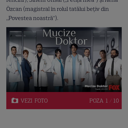
Özcan (magistral în rolul tatălui bețiv din
„Povestea noastră”).
VEZI
FOTO
POZA
1 / 10