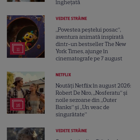
înghețată
VEDETE STRĂINE
„Povestea peștelui posac”,
aventura animată inspirată
dintr-un bestseller The New
11
York Times, ajunge în
cinematografe pe 7 august
NETFLIX
Noutăți Netflix în august 2026:
Robert De Niro, „Nosferatu” și
noile sezoane din „Outer
16
Banks” și „Un veac de
singurătate”
VEDETE STRĂINE