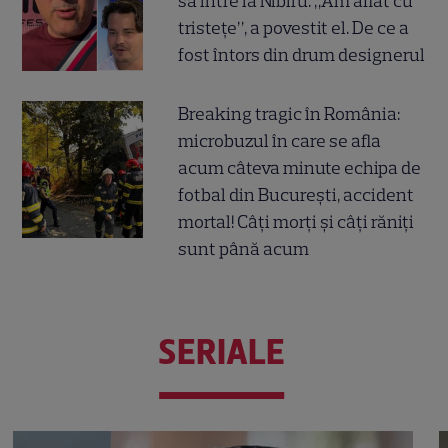
să intre la Nibiru. „Am aflat cu
tristețe”, a povestit el. De ce a
fost întors din drum designerul
Breaking tragic în România:
microbuzul în care se afla
acum câteva minute echipa de
fotbal din București, accident
mortal! Câți morți și câți răniți
sunt până acum
SERIALE