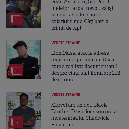
Sean Astin din „Stăpânul
Inelelor” a fost nevoit să își
vândă casa din cauza
14
salariului mic: Câți bani a
primit de fapt
VEDETE STRĂINE
Elon Musk, atac la adresa
regizorului premiat cu Oscar
care a realizat documentarul
14
despre viața sa. Filmul are 232
de minute
VEDETE STRĂINE
Marvel are un nou Black
Panther. David Jonsson preia
moștenirea lui Chadwick
3
Boseman