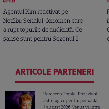
NETFLIX
S
Agentul Kim reactivat pe
Netflix: Serialul-fenomen care
a rupt topurile de audiență. Ce
șanse sunt pentru Sezonul 2
ARTICOLE PARTENERI
Horoscop Urania | Previziuni
astrologice pentru perioada 1 –
7 august 2026. Venus va intra