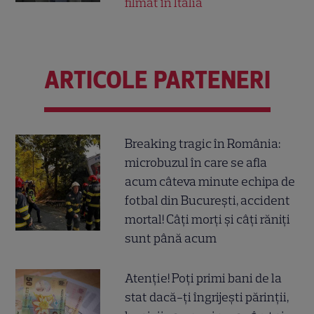
filmat în Italia
ARTICOLE PARTENERI
Breaking tragic în România:
microbuzul în care se afla
acum câteva minute echipa de
fotbal din București, accident
mortal! Câți morți și câți răniți
sunt până acum
Atenție! Poți primi bani de la
stat dacă-ți îngrijești părinții,