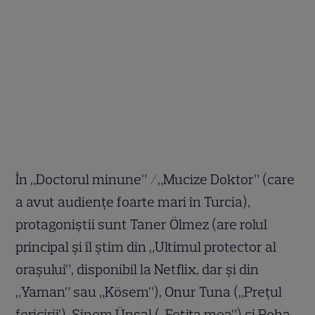
În „Doctorul minune” /„Mucize Doktor” (care
a avut audienţe foarte mari în Turcia),
protagoniştii sunt Taner Ölmez (are rolul
principal și îl știm din „Ultimul protector al
orașului”, disponibil la Netflix, dar și din
„Yaman” sau „Kösem”), Onur Tuna („Preţul
fericirii’), Sinem Ünsal („Fetiţa mea”) și Reha