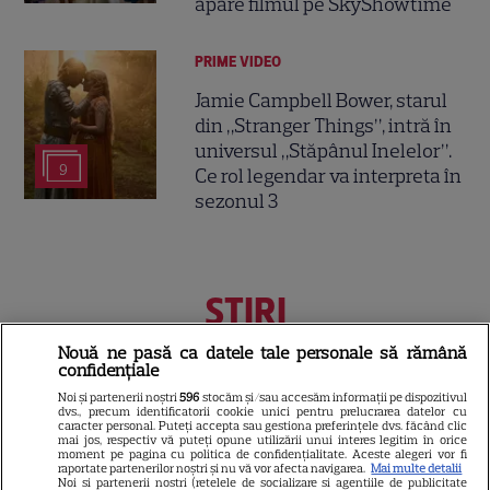
apare filmul pe SkyShowtime
PRIME VIDEO
Jamie Campbell Bower, starul
din „Stranger Things”, intră în
universul „Stăpânul Inelelor”.
9
Ce rol legendar va interpreta în
sezonul 3
ŞTIRI
Nouă ne pasă ca datele tale personale să rămână
confidențiale
Noi și partenerii noștri
596
stocăm și/sau accesăm informații pe dispozitivul
VEDETE STRĂINE
dvs., precum identificatorii cookie unici pentru prelucrarea datelor cu
caracter personal. Puteți accepta sau gestiona preferințele dvs. făcând clic
mai jos, respectiv vă puteți opune utilizării unui interes legitim în orice
Jennifer Aniston și Courteney
moment pe pagina cu politica de confidențialitate. Aceste alegeri vor fi
raportate partenerilor noștri și nu vă vor afecta navigarea.
Mai multe detalii
Cox, vacanță de lux în Mallorca
Noi si partenerii nostri (retelele de socializare si agentiile de publicitate