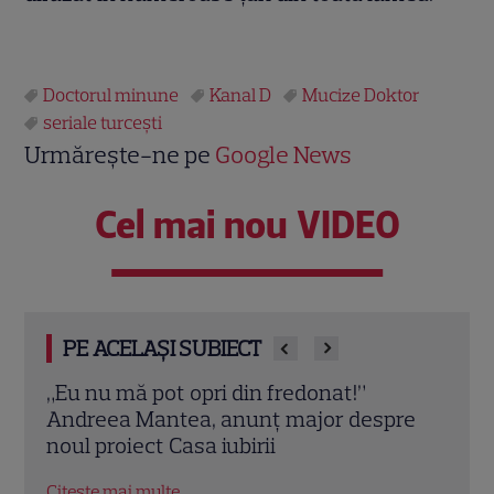
Doctorul minune
Kanal D
Mucize Doktor
seriale turceşti
Urmărește-ne pe
Google News
Cel mai nou VIDEO
PE ACELAȘI SUBIECT
Eu nu mă pot opri din fredonat!”
„Am ajuns 
ndreea Mantea, anunț major despre
psihologul
oul proiect Casa iubirii
despărțire
itește mai multe
Citește mai m