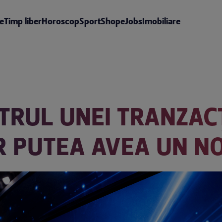
te
Timp liber
Horoscop
Sport
Shop
eJobs
Imobiliare
TRUL UNEI TRANZACȚ
R PUTEA AVEA UN N