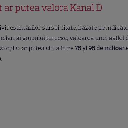
t ar putea valora Kanal D
ivit estimărilor sursei citate, bazate pe indicato
nciari ai grupului turcesc, valoarea unei astfel 
zacții s-ar putea situa între
75 și 95 de milioan
o
.