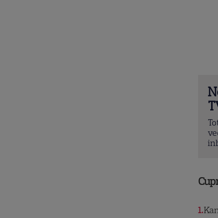
N
T
To
ve
in
Cup
1
Kana