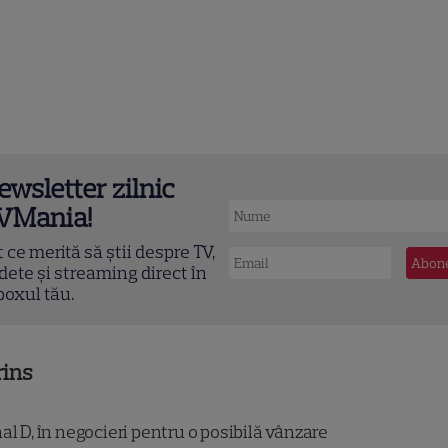
ewsletter zilnic
VMania!
t ce merită să știi despre TV,
dete și streaming direct în
boxul tău.
rins
l D, în negocieri pentru o posibilă vânzare