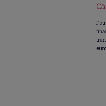
Câ
Potr
fina
tran
eur