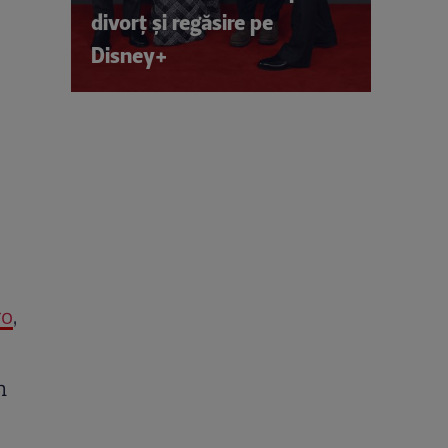
divorț și regăsire pe
Disney+
ro
,
n