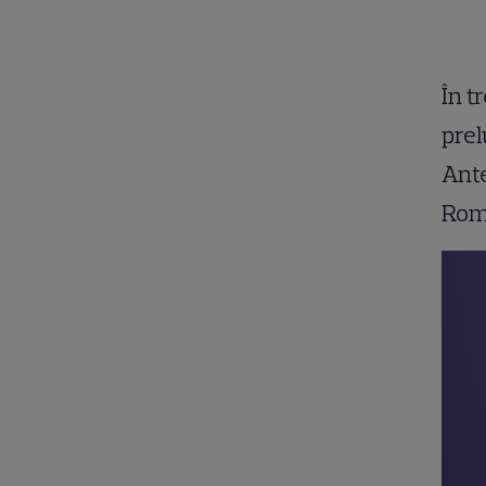
În t
prel
Ante
Româ