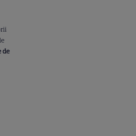
rii
de
e de