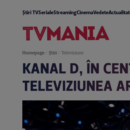
Știri TV
Seriale
Streaming
Cinema
Vedete
Actualita
Homepage
/
Știri
/
Televiziune
KANAL D, ÎN CEN
TELEVIZIUNEA A