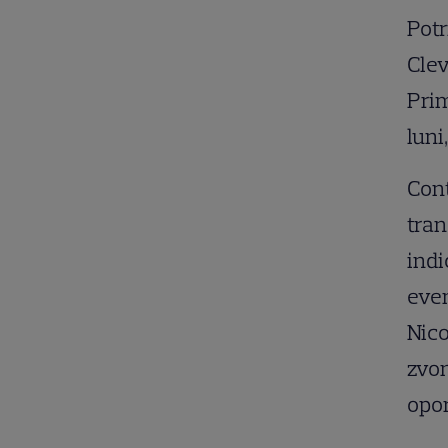
Potr
Clev
Prim
luni
Cont
tran
indi
even
Nico
zvon
opor