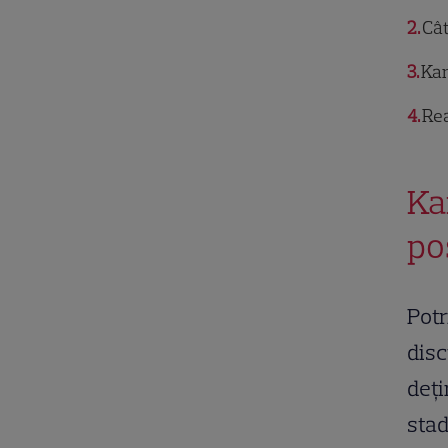
2
Cât
3
Kan
4
Rea
Ka
po
Potr
disc
deți
stad