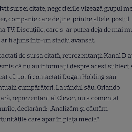
ivit sursei citate, negocierile vizează grupul m
er, companie care deține, printre altele, postul
a TV. Discuțiile, care s-ar putea deja de mai m
, ar fi ajuns într-un stadiu avansat.
actați de sursa citată, reprezentanții Kanal D 
smis că nu au informații despre acest subiect 
cat că pot fi contactați Dogan Holding sau
tualii cumpărători. La rândul său, Orlando
ară, reprezentant al Clever, nu a comentat
urile, declarând: „Analizăm și căutăm
tunitățile care apar în piața media”.