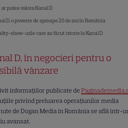
 ar putea valora Kanal D
al D, o poveste de aproape 20 de ani în România
lity-show-urile care au făcut istorie la Kanal D
nal D, în negocieri pentru o
sibilă vânzare
ivit informațiilor publicate de
Paginademedia.
uțiile privind preluarea operațiunilor media
nute de Dogan Media în România se află într-u
iu avansat.