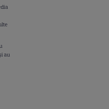
edia
ulte
au
și au