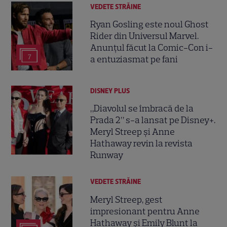
VEDETE STRĂINE
Ryan Gosling este noul Ghost
Rider din Universul Marvel.
Anunțul făcut la Comic-Con i-
7
a entuziasmat pe fani
DISNEY PLUS
„Diavolul se îmbracă de la
Prada 2” s-a lansat pe Disney+.
Meryl Streep și Anne
Hathaway revin la revista
Runway
VEDETE STRĂINE
Meryl Streep, gest
impresionant pentru Anne
Hathaway și Emily Blunt la