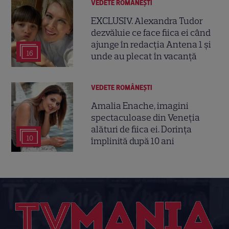
VEDETE ROMÂNEŞTI
EXCLUSIV. Alexandra Tudor
dezvăluie ce face fiica ei când
ajunge în redacția Antena 1 și
16
unde au plecat în vacanță
VEDETE ROMÂNEŞTI
Amalia Enache, imagini
spectaculoase din Veneția
alături de fiica ei. Dorința
10
împlinită după 10 ani