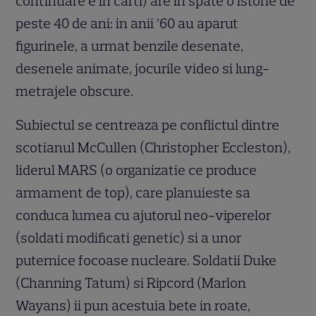
continuare e in carti) are in spate o istorie de
peste 40 de ani: in anii ’60 au aparut
figurinele, a urmat benzile desenate,
desenele animate, jocurile video si lung-
metrajele obscure.
Subiectul se centreaza pe conflictul dintre
scotianul McCullen (Christopher Eccleston),
liderul MARS (o organizatie ce produce
armament de top), care planuieste sa
conduca lumea cu ajutorul neo-viperelor
(soldati modificati genetic) si a unor
puternice focoase nucleare. Soldatii Duke
(Channing Tatum) si Ripcord (Marlon
Wayans) ii pun acestuia bete in roate,