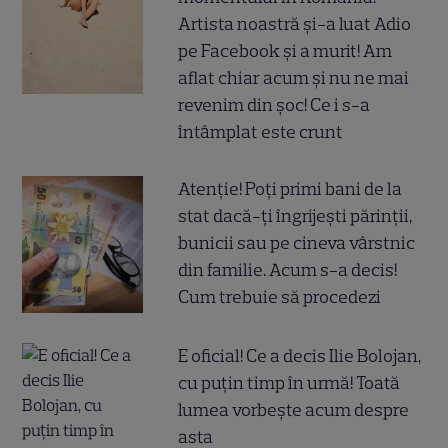
Artista noastră și-a luat Adio
pe Facebook și a murit! Am
aflat chiar acum și nu ne mai
revenim din șoc! Ce i s-a
întâmplat este crunt
Atenție! Poți primi bani de la
stat dacă-ți îngrijești părinții,
bunicii sau pe cineva vârstnic
din familie. Acum s-a decis!
Cum trebuie să procedezi
E oficial! Ce a decis Ilie Bolojan,
cu puțin timp în urmă! Toată
lumea vorbește acum despre
asta