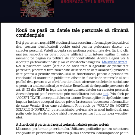
ABONEAZA-TE LA REVISTĂ
Nouă ne pasă ca datele tale personale să rămână
Libertatea
confidențiale
Libertatea pentru femei
Noi și partenerii noștri
596
stocăm și/sau accesăm informații pe dispozitivul
dvs., precum identificatorii cookie unici pentru prelucrarea datelor cu
GSP
caracter personal. Puteți accepta sau gestiona preferințele dvs. făcând clic
mai jos, respectiv vă puteți opune utilizării unui interes legitim în orice
Știri mondene
moment pe pagina cu politica de confidențialitate. Aceste alegeri vor fi
raportate partenerilor noștri și nu vă vor afecta navigarea.
Mai multe detalii
Noi si partenerii nostri (retelele de socializare si agentiile de publicitate
Avantaje
partenere, precum si furnizorii nostri de servicii de date analitice) prelucram
date pentru a permite website-ului sa functioneze, pentru a personaliza
Elle
continutul si anunturile publicitare afisate in functie de interesele si/sau
profilul dvs., pentru a va oferi functionalitati aferente retelelor de socializare
Unica
si pentru a analiza traficul pe website. Beneficiati de drepturile prevazute de
art. 15-22 din GDPR in legatura cu prelucrarea datelor cu caracter personal.
Retete practice
Aceste drepturi pot fi exercitate prin modalitatea indicata
aici
. Prin click pe
“ACCEPT TOATE”, acceptati folosirea tuturor Tehnologiilor de tip Cookie, care
implica inclusiv acceptul dvs. cu privire la stocarea/accesarea informatiilor
de catre Vendor-ii cu care colaboram. Prin click pe “VREAU SA MODIFIC
SETARILE INDIVIDUAL” puteti schimba preferintele in mod individual, mai
URMĂREȘTE-NE PE
putin cele legate de cookie strict necesare pentru functionarea website-
ului.
Atât noi, cât și partenerii noștri prelucrăm datele pentru a oferi:
Măsurarea performanței reclamelor. Utilizarea profilurilor pentru selectarea
conținutului personalizat. Stocarea și/sau accesarea informațiilor de pe un