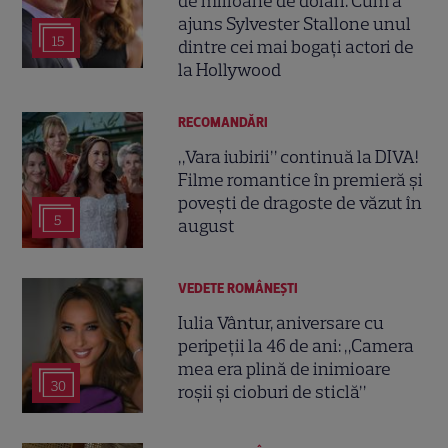
de milioane de dolari. Cum a
ajuns Sylvester Stallone unul
15
dintre cei mai bogați actori de
la Hollywood
RECOMANDĂRI
„Vara iubirii” continuă la DIVA!
Filme romantice în premieră și
povești de dragoste de văzut în
5
august
VEDETE ROMÂNEŞTI
Iulia Vântur, aniversare cu
peripeții la 46 de ani: „Camera
mea era plină de inimioare
30
roșii și cioburi de sticlă”