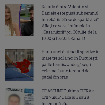
Relația dintre Valentin și
Daniela este pusă sub semnul
întrebării: „Să se despartă aici”.
Aflați ce se va întâmpla în
„Casa iubirii”, joi, 30 iulie, de la
10:00 și 16:30, la Kanal D
Harta unei distracții sportive în
mare trend la noi în București:
padle tennis. Unde găsești
cele mai bune terenuri de
padel din oraș
CE ASCUNDE ultima CIFRA a
CNP-ului? Dacă ai 3 sau 8
însemană că...