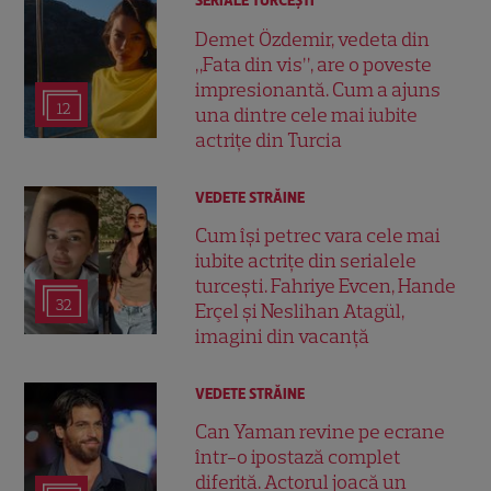
SERIALE TURCEŞTI
Demet Özdemir, vedeta din
„Fata din vis”, are o poveste
impresionantă. Cum a ajuns
12
una dintre cele mai iubite
actrițe din Turcia
VEDETE STRĂINE
Cum își petrec vara cele mai
iubite actrițe din serialele
turcești. Fahriye Evcen, Hande
32
Erçel și Neslihan Atagül,
imagini din vacanță
VEDETE STRĂINE
Can Yaman revine pe ecrane
într-o ipostază complet
diferită. Actorul joacă un