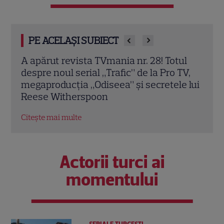
PE ACELAȘI SUBIECT
ul
A apărut noul număr TVmania! Florin
A ap
TV,
Răducioiu aduce magia Mondialului pe
revi
 lui
coperta noii ediții
spun
Citește mai multe
Citeș
Actorii turci ai
momentului