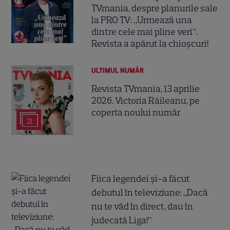
TVmania, despre planurile sale
la PRO TV: „Urmează una
dintre cele mai pline veri”.
Revista a apărut la chioșcuri!
ULTIMUL NUMĂR
Revista TVmania, 13 aprilie
2026. Victoria Răileanu, pe
coperta noului număr
21
Fiica legendei și-a făcut
debutul în televiziune: „Dacă
nu te văd în direct, dau în
judecată Liga!”