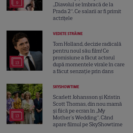
9
„Diavolul se îmbracă de la
Prada 2”. Ce salarii ar fi primit
actrițele
VEDETE STRĂINE
Tom Holland, decizie radicală
pentru noul său film! Ce
promisiune a făcut actorul
13
după momentele virale în care
a făcut senzație prin dans
SKYSHOWTIME
Scarlett Johansson și Kristin
Scott Thomas, din nou mamă
și fiică pe ecran în „My
13
Mother's Wedding”. Când
apare filmul pe SkyShowtime