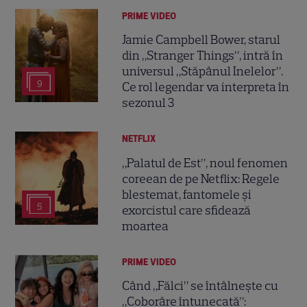
PRIME VIDEO
Jamie Campbell Bower, starul
din „Stranger Things”, intră în
universul „Stăpânul Inelelor”.
9
Ce rol legendar va interpreta în
sezonul 3
NETFLIX
„Palatul de Est”, noul fenomen
coreean de pe Netflix: Regele
blestemat, fantomele și
5
exorcistul care sfidează
moartea
PRIME VIDEO
Când „Fălci” se întâlnește cu
„Coborâre întunecată”: