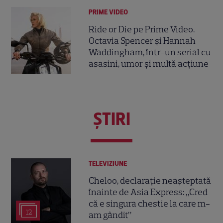
PRIME VIDEO
Ride or Die pe Prime Video.
Octavia Spencer și Hannah
Waddingham, într-un serial cu
asasini, umor și multă acțiune
ŞTIRI
TELEVIZIUNE
Cheloo, declarație neașteptată
înainte de Asia Express: „Cred
că e singura chestie la care m-
12
am gândit”