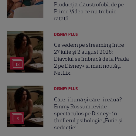
Producția claustrofobă de pe
Prime Video ce nu trebuie
ratată
DISNEY PLUS
Ce vedem pe streaming între
27 iulie și 2 august 2026:
Diavolul se îmbracă de la Prada
18
2 pe Disney+ și mari noutăți
Netflix
DISNEY PLUS
Care-i buna și care-i reaua?
Emmy Rossum revine
spectaculos pe Disney+ în
3
thrillerul psihologic „Furie și
seducție”