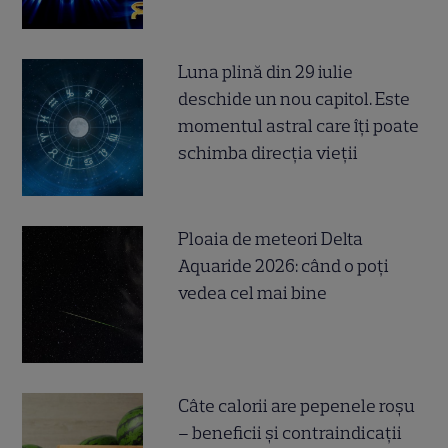
Luna plină din 29 iulie
deschide un nou capitol. Este
momentul astral care îți poate
schimba direcția vieții
Ploaia de meteori Delta
Aquaride 2026: când o poți
vedea cel mai bine
Câte calorii are pepenele roșu
– beneficii și contraindicații