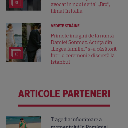
31
avocat în noul serial „Bro”,
filmat în Italia
VEDETE STRĂINE
Primele imagini de la nunta
Damlei Sönmez. Actrița din
„Legea familiei” s-a căsătorit
13
într-o ceremonie discretă la
Istanbul
ARTICOLE PARTENERI
Tragedia înfiorătoare a
momentului în România!