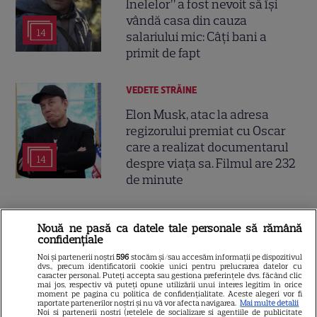
Inelelor” a fost nevoit să își
vândă casa din cauza
14
salariului mic: Câți bani a
primit de fapt
VEDETE STRĂINE
Elon Musk, atac la adresa
regizorului premiat cu Oscar
care a realizat documentarul
14
despre viața sa. Filmul are 232
de minute
VEDETE STRĂINE
Nouă ne pasă ca datele tale personale să rămână
confidențiale
Marvel are un nou Black
Panther. David Jonsson preia
Noi și partenerii noștri
596
stocăm și/sau accesăm informații pe dispozitivul
dvs., precum identificatorii cookie unici pentru prelucrarea datelor cu
moștenirea lui Chadwick
caracter personal. Puteți accepta sau gestiona preferințele dvs. făcând clic
mai jos, respectiv vă puteți opune utilizării unui interes legitim în orice
3
Boseman
moment pe pagina cu politica de confidențialitate. Aceste alegeri vor fi
raportate partenerilor noștri și nu vă vor afecta navigarea.
Mai multe detalii
Noi si partenerii nostri (retelele de socializare si agentiile de publicitate