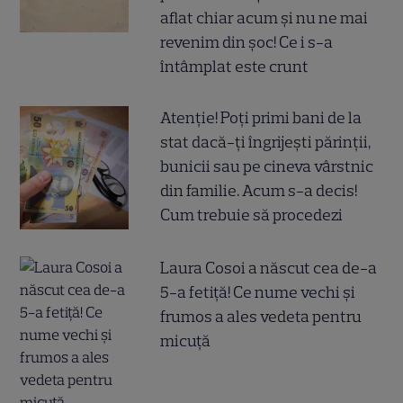
aflat chiar acum și nu ne mai
revenim din șoc! Ce i s-a
întâmplat este crunt
Atenție! Poți primi bani de la
stat dacă-ți îngrijești părinții,
bunicii sau pe cineva vârstnic
din familie. Acum s-a decis!
Cum trebuie să procedezi
Laura Cosoi a născut cea de-a
5-a fetiță! Ce nume vechi și
frumos a ales vedeta pentru
micuță