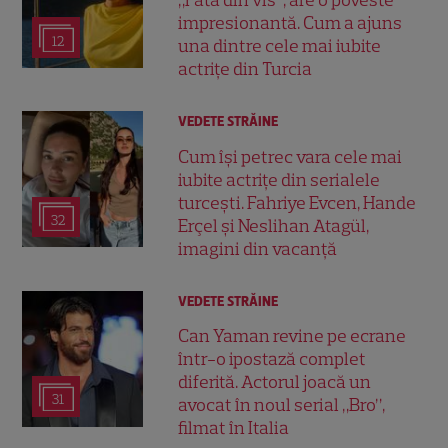
„Fata din vis”, are o poveste
impresionantă. Cum a ajuns
12
una dintre cele mai iubite
actrițe din Turcia
VEDETE STRĂINE
Cum își petrec vara cele mai
iubite actrițe din serialele
turcești. Fahriye Evcen, Hande
32
Erçel și Neslihan Atagül,
imagini din vacanță
VEDETE STRĂINE
Can Yaman revine pe ecrane
într-o ipostază complet
diferită. Actorul joacă un
31
avocat în noul serial „Bro”,
filmat în Italia