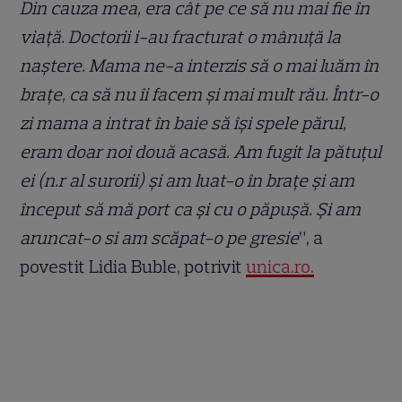
Din cauza mea, era cât pe ce să nu mai fie în
viață. Doctorii i-au fracturat o mânuță la
naștere. Mama ne-a interzis să o mai luăm în
brațe, ca să nu îi facem și mai mult rău. Într-o
zi mama a intrat în baie să își spele părul,
eram doar noi două acasă. Am fugit la pătuțul
ei (n.r al surorii) și am luat-o în brațe și am
început să mă port ca și cu o păpușă. Și am
aruncat-o si am scăpat-o pe gresie
”, a
povestit Lidia Buble, potrivit
unica.ro.