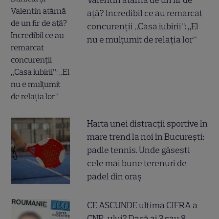
Valentin atârnă de un fir de
ață? Incredibil ce au remarcat
concurenții „Casa iubirii”: „El
nu e mulțumit de relația lor”
Harta unei distracții sportive în
mare trend la noi în București:
padle tennis. Unde găsești
cele mai bune terenuri de
padel din oraș
CE ASCUNDE ultima CIFRA a
CNP-ului? Dacă ai 3 sau 8