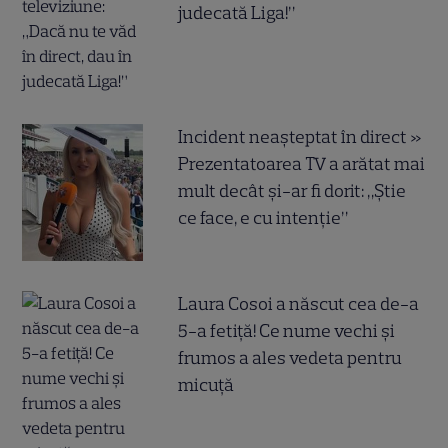
judecată Liga!”
Incident neașteptat în direct »
Prezentatoarea TV a arătat mai
mult decât și-ar fi dorit: „Știe
ce face, e cu intenție”
Laura Cosoi a născut cea de-a
5-a fetiță! Ce nume vechi și
frumos a ales vedeta pentru
micuță