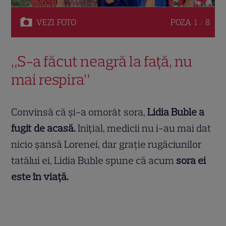
VEZI
FOTO
POZA
1 / 8
„S-a făcut neagră la față, nu
mai respira”
Convinsă că și-a omorât sora,
Lidia Buble a
fugit de acasă.
Inițial, medicii nu i-au mai dat
nicio șansă Lorenei, dar grație rugăciunilor
tatălui ei, Lidia Buble spune că acum
sora ei
este în viață.