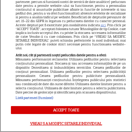
partenere, precum si furnizorii nostri de servicii de date analitice) prelucram
date pentru a permite website-ului sa functioneze, pentru a personaliza
VEDETE STRĂINE
continutul si anunturile publicitare afisate in functie de interesele si/sau
profilul dvs., pentru a va oferi functionalitati aferente retelelor de socializare
Ryan Gosling este noul Ghost
si pentru a analiza traficul pe website. Beneficiati de drepturile prevazute de
art. 15-22 din GDPR in legatura cu prelucrarea datelor cu caracter personal.
Rider din Universul Marvel.
Aceste drepturi pot fi exercitate prin modalitatea indicata
aici
. Prin click pe
“ACCEPT TOATE”, acceptati folosirea tuturor Tehnologiilor de tip Cookie, care
Anunțul făcut la Comic-Con i-
implica inclusiv acceptul dvs. cu privire la stocarea/accesarea informatiilor
7
de catre Vendor-ii cu care colaboram. Prin click pe “VREAU SA MODIFIC
a entuziasmat pe fani
SETARILE INDIVIDUAL” puteti schimba preferintele in mod individual, mai
putin cele legate de cookie strict necesare pentru functionarea website-
ului.
Atât noi, cât și partenerii noștri prelucrăm datele pentru a oferi:
DISNEY PLUS
Măsurarea performanței reclamelor. Utilizarea profilurilor pentru selectarea
conținutului personalizat. Stocarea și/sau accesarea informațiilor de pe un
„Diavolul se îmbracă de la
dispozitiv. Dezvoltarea și îmbunătățirea serviciilor. Crearea profilurilor de
conținut personalizat. Utilizarea profilurilor pentru selectarea publicității
Prada 2” s-a lansat pe Disney+.
personalizate. Crearea profilurilor pentru publicitate personalizată.
Meryl Streep și Anne
Măsurarea performanței conținutului. Înțelegerea publicului prin statistici
sau combinații de date din surse diferite. Utilizarea datelor limitate pentru a
Hathaway revin la revista
selecta conținutul. Utilizarea de date limitate pentru a selecta publicitatea.
Runway
Date precise de geolocație și identificarea prin scanarea dispozitivului.
Listă parteneri (furnizori)
VEDETE STRĂINE
ACCEPT TOATE
Meryl Streep, gest
VREAU SA MODIFIC SETARILE INDIVIDUAL
impresionant pentru Anne