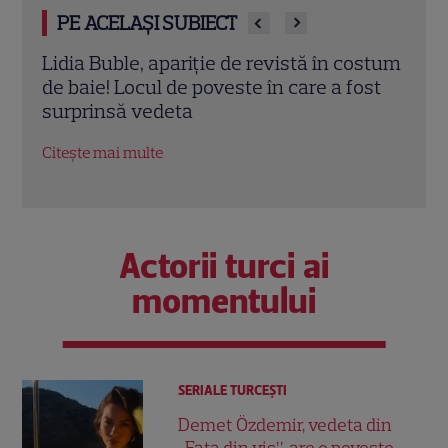
PE ACELAȘI SUBIECT
ostum
Cine este Monica Tand, soția lui Nicolai
Dan 
ost
Tand. A renunțat la cariera
cu A
internațională pentru el
totul
Citește mai multe
Citeș
Actorii turci ai
momentului
SERIALE TURCEŞTI
Demet Özdemir, vedeta din