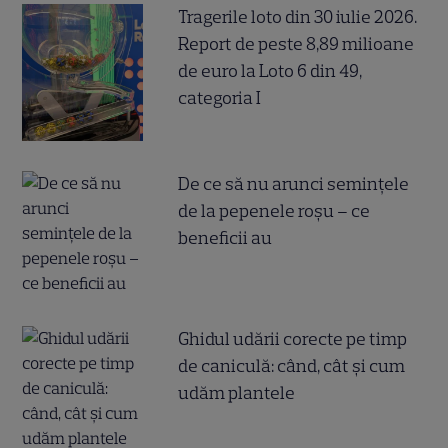
Tragerile loto din 30 iulie 2026.
Report de peste 8,89 milioane
de euro la Loto 6 din 49,
categoria I
De ce să nu arunci semințele
de la pepenele roșu – ce
beneficii au
Ghidul udării corecte pe timp
de caniculă: când, cât şi cum
udăm plantele