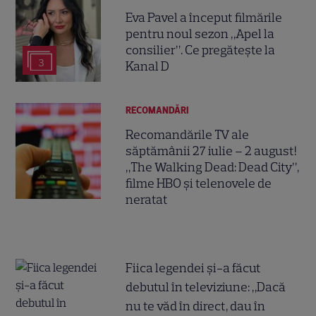
Eva Pavel a început filmările
pentru noul sezon „Apel la
consilier”. Ce pregătește la
3
Kanal D
RECOMANDĂRI
Recomandările TV ale
săptămânii 27 iulie – 2 august!
„The Walking Dead: Dead City”,
filme HBO și telenovele de
neratat
Fiica legendei și-a făcut
debutul în televiziune: „Dacă
nu te văd în direct, dau în