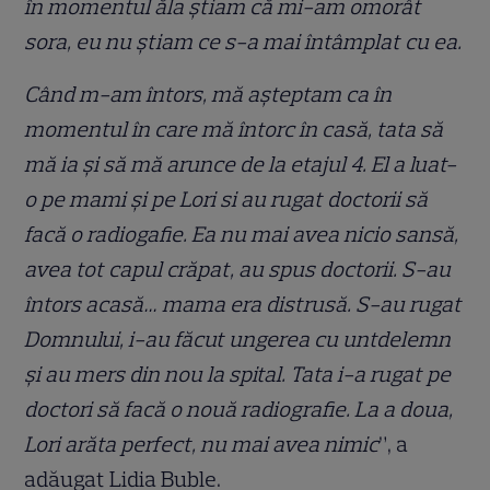
în momentul ăla știam că mi-am omorât
sora, eu nu știam ce s-a mai întâmplat cu ea.
Când m-am întors, mă așteptam ca în
momentul în care mă întorc în casă, tata să
mă ia și să mă arunce de la etajul 4. El a luat-
o pe mami și pe Lori si au rugat doctorii să
facă o radiogafie. Ea nu mai avea nicio sansă,
avea tot capul crăpat, au spus doctorii. S-au
întors acasă… mama era distrusă. S-au rugat
Domnului, i-au făcut ungerea cu untdelemn
și au mers din nou la spital. Tata i-a rugat pe
doctori să facă o nouă radiografie. La a doua,
Lori arăta perfect, nu mai avea nimic
”, a
adăugat Lidia Buble.