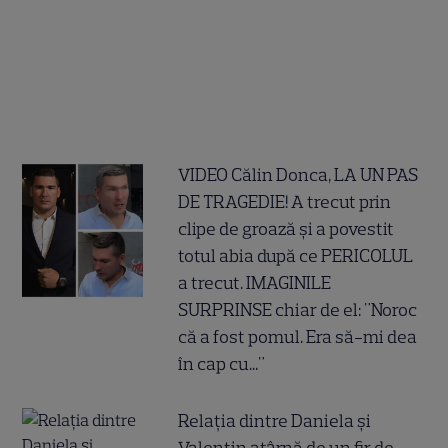
VIDEO Călin Donca, LA UN PAS
DE TRAGEDIE! A trecut prin
clipe de groază și a povestit
totul abia după ce PERICOLUL
a trecut. IMAGINILE
SURPRINSE chiar de el: "Noroc
că a fost pomul. Era să-mi dea
în cap cu..."
Relația dintre Daniela și