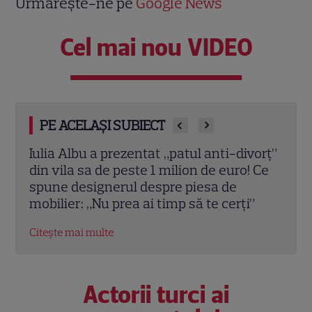
Urmărește-ne pe
Google News
Cel mai nou VIDEO
PE ACELAȘI SUBIECT
vorț”
Teo Trandafir, despre viața după ce fiica
Tora 
 Ce
ei, Maia, a plecat de acasă: „Legătura
Dram
dintre noi nu ne-o ia nimeni”
schi
”
Citește mai multe
Citeș
Actorii turci ai