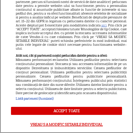
partenere, precum si furnizorii nostri de servicii de date analitice) prelucram
date pentru a permite website-ului sa functioneze, pentru a personaliza
continutul si anunturile publicitare afisate in functie de interesele si/sau
profilul dvs., pentru a va oferi functionalitati aferente retelelor de socializare
si pentru a analiza traficul pe website. Beneficiati de drepturile prevazute de
art. 15-22 din GDPR in legatura cu prelucrarea datelor cu caracter personal.
Aceste drepturi pot fi exercitate prin modalitatea indicata
aici
. Prin click pe
“ACCEPT TOATE”, acceptati folosirea tuturor Tehnologiilor de tip Cookie, care
implica inclusiv acceptul dvs. cu privire la stocarea/accesarea informatiilor
de catre Vendor-ii cu care colaboram. Prin click pe “VREAU SA MODIFIC
SETARILE INDIVIDUAL” puteti schimba preferintele in mod individual, mai
putin cele legate de cookie strict necesare pentru functionarea website-
ului.
Atât noi, cât și partenerii noștri prelucrăm datele pentru a oferi:
Măsurarea performanței reclamelor. Utilizarea profilurilor pentru selectarea
conținutului personalizat. Stocarea și/sau accesarea informațiilor de pe un
dispozitiv. Dezvoltarea și îmbunătățirea serviciilor. Crearea profilurilor de
conținut personalizat. Utilizarea profilurilor pentru selectarea publicității
personalizate. Crearea profilurilor pentru publicitate personalizată.
Măsurarea performanței conținutului. Înțelegerea publicului prin statistici
sau combinații de date din surse diferite. Utilizarea datelor limitate pentru a
selecta conținutul. Utilizarea de date limitate pentru a selecta publicitatea.
Date precise de geolocație și identificarea prin scanarea dispozitivului.
Listă parteneri (furnizori)
ACCEPT TOATE
VREAU SA MODIFIC SETARILE INDIVIDUAL