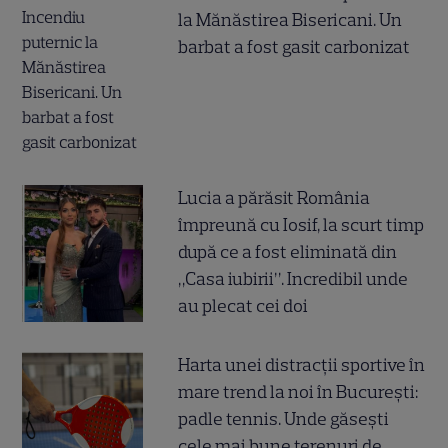
la Mănăstirea Bisericani. Un
barbat a fost gasit carbonizat
Lucia a părăsit România
împreună cu Iosif, la scurt timp
după ce a fost eliminată din
„Casa iubirii”. Incredibil unde
au plecat cei doi
Harta unei distracții sportive în
mare trend la noi în București:
padle tennis. Unde găsești
cele mai bune terenuri de