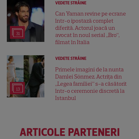
VEDETE STRĂINE
Can Yaman revine pe ecrane
într-o ipostază complet
diferită. Actorul joacă un
31
avocat în noul serial „Bro”,
filmat în Italia
VEDETE STRĂINE
Primele imagini de la nunta
Damlei Sönmez. Actrița din
„Legea familiei” s-a căsătorit
13
într-o ceremonie discretă la
Istanbul
ARTICOLE PARTENERI