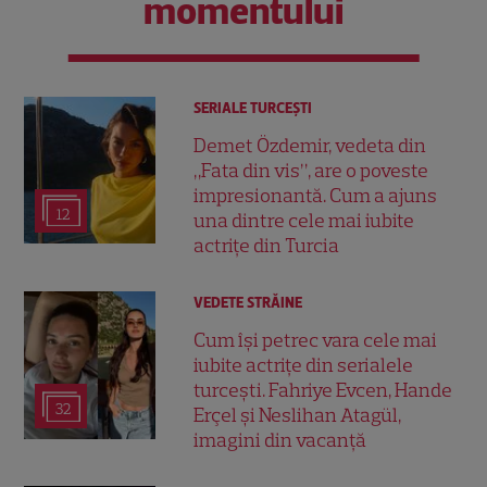
momentului
SERIALE TURCEŞTI
Demet Özdemir, vedeta din
„Fata din vis”, are o poveste
impresionantă. Cum a ajuns
12
una dintre cele mai iubite
actrițe din Turcia
VEDETE STRĂINE
Cum își petrec vara cele mai
iubite actrițe din serialele
turcești. Fahriye Evcen, Hande
32
Erçel și Neslihan Atagül,
imagini din vacanță