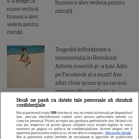
frumos a ales vedeta pentru
micuță
Tragedia înfiorătoare a
momentului în România!
Artista noastră și-a luat Adio
pe Facebook și a murit! Am
aflat chiar acum și nu ne mai
revenim din șoc! Ce i s-a
întâmplat este crunt
Nouă ne pasă ca datele tale personale să rămână
confidențiale
Noi și partenerii noștri
596
stocăm și/sau accesăm informații pe dispozitivul
dvs., precum identificatorii cookie unici pentru prelucrarea datelor cu
caracter personal. Puteți accepta sau gestiona preferințele dvs. făcând clic
mai jos, respectiv vă puteți opune utilizării unui interes legitim în orice
SERIALE
moment pe pagina cu politica de confidențialitate. Aceste alegeri vor fi
raportate partenerilor noștri și nu vă vor afecta navigarea.
Mai multe detalii
Noi si partenerii nostri (retelele de socializare si agentiile de publicitate