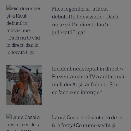
Fiica legendei și-a făcut
debutul în televiziune: „Dacă
nu te văd în direct, dau în
judecată Liga!”
Incident neașteptat în direct »
Prezentatoarea TV a arătat mai
mult decât și-ar fi dorit: „Știe
ce face, e cu intenție”
Laura Cosoi a născut cea de-a
5-a fetiță! Ce nume vechi și