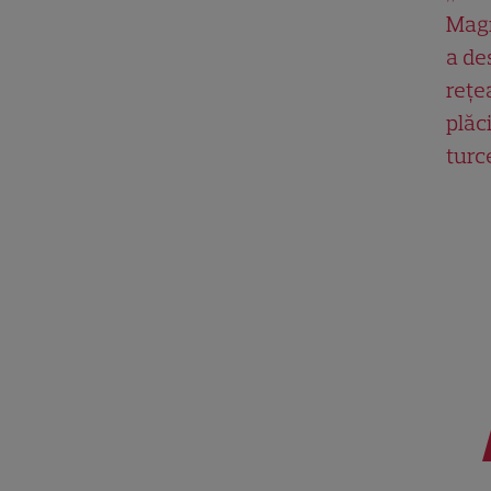
Magn
a de
rețe
plăci
turc