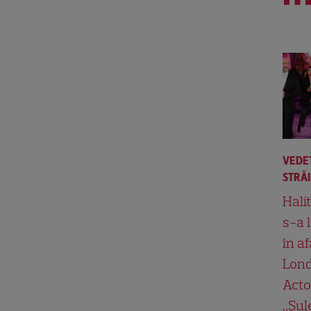
VEDE
STRĂ
Hali
s-a 
în af
Lond
Acto
„Su