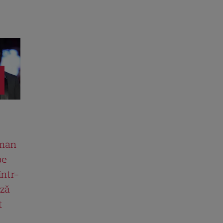
man
pe
într-
ază
t