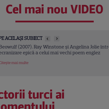
Cel mai nou VIDEO
PE ACELAȘI SUBIECT
owulf (2007). Ray Winstone și Angelina Jolie într-o
ranizare epică a celui mai vechi poem englez
tește mai multe
torii turci ai
omentului