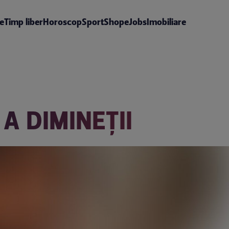
te
Timp liber
Horoscop
Sport
Shop
eJobs
Imobiliare
A DIMINEŢII