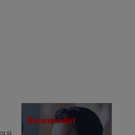
Recomandări
ea şi