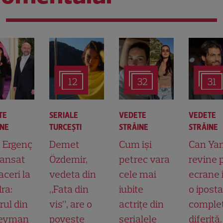
12
32
31
TE
SERIALE
VEDETE
VEDETE
INE
TURCEŞTI
STRĂINE
STRĂINE
t Ergenç
Demet
Cum își
Can Ya
lansat
Özdemir,
petrec vara
revine 
aceri la
vedeta din
cele mai
ecrane 
ra:
„Fata din
iubite
o ipost
rul din
vis”, are o
actrițe din
comple
leyman
poveste
serialele
diferită.