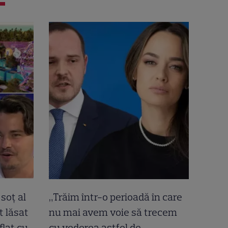
soț al
„Trăim într-o perioadă în care
t lăsat
nu mai avem voie să trecem
flat cu
cu vederea astfel de