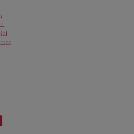
n
în
ial
ilmat
I