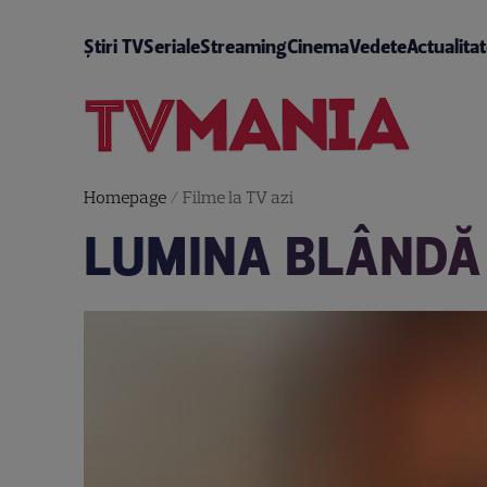
Știri TV
Seriale
Streaming
Cinema
Vedete
Actualita
Homepage
/
Filme la TV azi
LUMINA BLÂNDĂ 