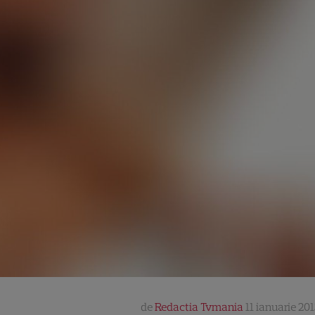
de
Redactia Tvmania
11 ianuarie 201