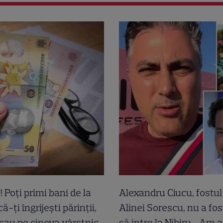
! Poți primi bani de la
Alexandru Ciucu, fostul 
ă-ți îngrijești părinții,
Alinei Sorescu, nu a fos
 sau pe cineva vârstnic
să intre la Nibiru. „Am a