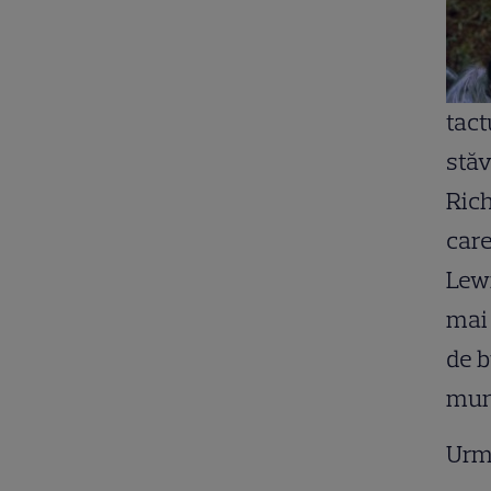
tact
stăv
Rich
care
Lewi
mai 
de b
munc
Urm