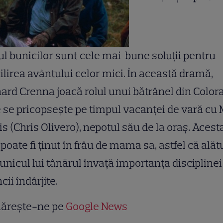
ul bunicilor sunt cele mai bune soluţii pentru
ilirea avântului celor mici. În această dramă,
ard Crenna joacă rolul unui bătrânel din Color
 se pricopseşte pe timpul vacanţei de vară cu
s (Chris Olivero), nepotul său de la oraş. Acest
poate fi ţinut în frâu de mama sa, astfel că alăt
unicul lui tânărul învaţă importanţa disciplinei 
ii îndârjite.
ărește-ne pe
Google News