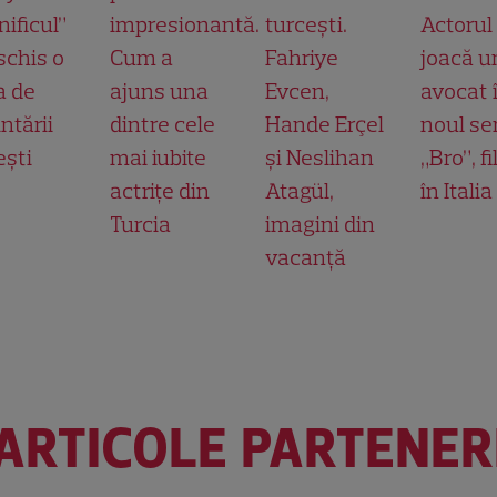
ificul”
impresionantă.
turcești.
Actorul
schis o
Cum a
Fahriye
joacă u
a de
ajuns una
Evcen,
avocat 
ntării
dintre cele
Hande Erçel
noul ser
ești
mai iubite
și Neslihan
„Bro”, f
actrițe din
Atagül,
în Italia
Turcia
imagini din
vacanță
ARTICOLE PARTENER