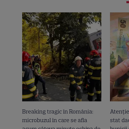
Breaking tragic în România:
Atenție
microbuzul în care se afla
stat dac
acum câteva minute echipa de
bunicii