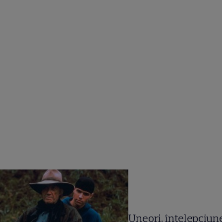
Uneori, înţelepciun