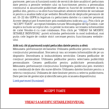
partenere, precum si furnizorii nostri de servicii de date analitice) prelucram
date pentru a permite website-ului sa functioneze, pentru a personaliza
DISNEY PLUS
continutul si anunturile publicitare afisate in functie de interesele si/sau
profilul dvs., pentru a va oferi functionalitati aferente retelelor de socializare
„Diavolul se îmbracă de la
si pentru a analiza traficul pe website. Beneficiati de drepturile prevazute de
art. 15-22 din GDPR in legatura cu prelucrarea datelor cu caracter personal.
Prada 2” s-a lansat pe Disney+.
Aceste drepturi pot fi exercitate prin modalitatea indicata
aici
. Prin click pe
“ACCEPT TOATE”, acceptati folosirea tuturor Tehnologiilor de tip Cookie, care
Meryl Streep și Anne
implica inclusiv acceptul dvs. cu privire la stocarea/accesarea informatiilor
de catre Vendor-ii cu care colaboram. Prin click pe “VREAU SA MODIFIC
Hathaway revin la revista
SETARILE INDIVIDUAL” puteti schimba preferintele in mod individual, mai
Runway
putin cele legate de cookie strict necesare pentru functionarea website-
ului.
Atât noi, cât și partenerii noștri prelucrăm datele pentru a oferi:
Măsurarea performanței reclamelor. Utilizarea profilurilor pentru selectarea
VEDETE STRĂINE
conținutului personalizat. Stocarea și/sau accesarea informațiilor de pe un
dispozitiv. Dezvoltarea și îmbunătățirea serviciilor. Crearea profilurilor de
Meryl Streep, gest
conținut personalizat. Utilizarea profilurilor pentru selectarea publicității
personalizate. Crearea profilurilor pentru publicitate personalizată.
impresionant pentru Anne
Măsurarea performanței conținutului. Înțelegerea publicului prin statistici
Hathaway și Emily Blunt la
sau combinații de date din surse diferite. Utilizarea datelor limitate pentru a
selecta conținutul. Utilizarea de date limitate pentru a selecta publicitatea.
9
„Diavolul se îmbracă de la
Date precise de geolocație și identificarea prin scanarea dispozitivului.
Prada 2”. Ce salarii ar fi primit
Listă parteneri (furnizori)
actrițele
ACCEPT TOATE
VEDETE STRĂINE
VREAU SA MODIFIC SETARILE INDIVIDUAL
Tom Holland, decizie radicală