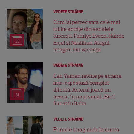
VEDETE STRĂINE
Cum își petrec vara cele mai
iubite actrițe din serialele
turcești. Fahriye Evcen, Hande
32
Erçel și Neslihan Atagül,
imagini din vacanță
VEDETE STRĂINE
Can Yaman revine pe ecrane
într-o ipostază complet
diferită. Actorul joacă un
31
avocat în noul serial „Bro”,
filmat în Italia
VEDETE STRĂINE
Primele imagini de la nunta