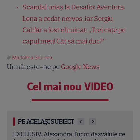
Scandal uriaș la Desafio: Aventura.
Lena a cedat nervos, iar Sergiu
Califar a fost eliminat: „Trei cațe pe
capul meu! Cât să mai duc?”
Madalina Ghenea
Urmărește-ne pe
Google News
Cel mai nou VIDEO
PE ACELAȘI SUBIECT
e ce
Amalia Enache, imagini spectaculoase
Ioan