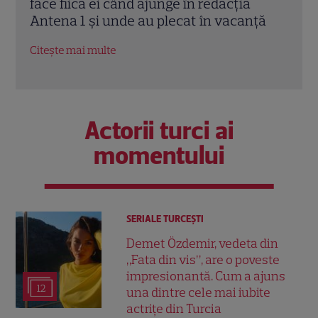
din Veneția alături de fiica ei. Dorința
împr
ță
împlinită după 10 ani
barc
Citește mai multe
Citeș
Actorii turci ai
momentului
SERIALE TURCEŞTI
Demet Özdemir, vedeta din
„Fata din vis”, are o poveste
impresionantă. Cum a ajuns
12
una dintre cele mai iubite
actrițe din Turcia