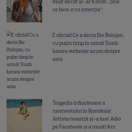
mult decât și-ar fi dorit: „Știe
ce face, e cu intenție”
E oficial! Ce a decis Ilie Bolojan,
cu puțin timp în urmă! Toată
lumea vorbește acum despre
asta
Tragedia înfiorătoare a
momentului în România!
Artista noastră și-a luat Adio
pe Facebook și a murit! Am