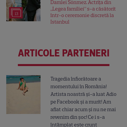
Damlei Sönmez. Actrița din
„Legea familiei” s-a căsătorit
13
într-o ceremonie discretă la
Istanbul
ARTICOLE PARTENERI
Tragedia înfiorătoare a
momentului în România!
Artista noastră și-a luat Adio
pe Facebook și a murit! Am
aflat chiar acum și nu ne mai
revenim din șoc! Ce i s-a
întâmplat este crunt