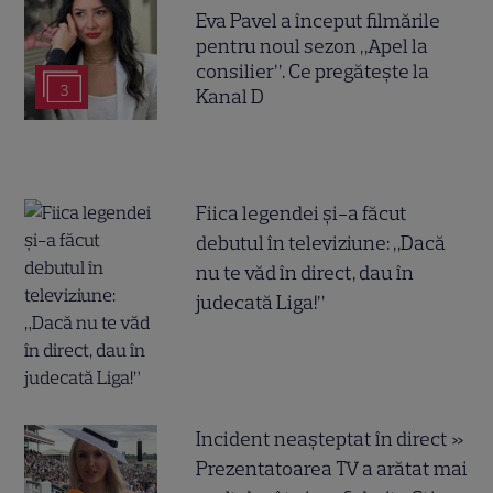
Eva Pavel a început filmările
pentru noul sezon „Apel la
consilier”. Ce pregătește la
3
Kanal D
Fiica legendei și-a făcut
debutul în televiziune: „Dacă
nu te văd în direct, dau în
judecată Liga!”
Incident neașteptat în direct »
Prezentatoarea TV a arătat mai