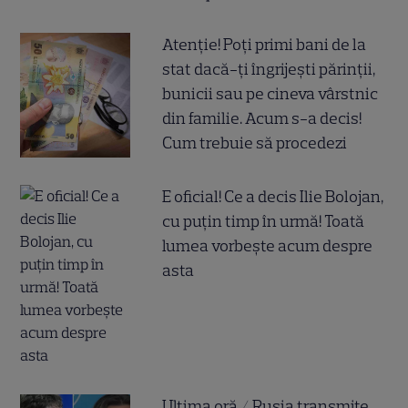
Atenție! Poți primi bani de la
stat dacă-ți îngrijești părinții,
bunicii sau pe cineva vârstnic
din familie. Acum s-a decis!
Cum trebuie să procedezi
E oficial! Ce a decis Ilie Bolojan,
cu puțin timp în urmă! Toată
lumea vorbește acum despre
asta
Ultima oră / Rusia transmite