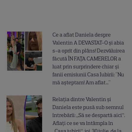
Ce a aflat Daniela despre
Valentin A DEVASTAT-O și abia
s-a oprit din plâns! Dezvăluirea
făcută ÎN FAȚA CAMERELOR a
luat prin surprindere chiar și
fanii emisiunii Casa Iubirii: "Nu
mă așteptam! Am aflat..."
Relația dintre Valentin și
Daniela este pusă sub semnul
întrebării: „Să se despartă aici”.
Aflați ce se va întâmpla în
„Casa iubirii”, joi, 30 iulie, de la