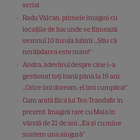
serial
Radu Vâlcan, primele imagini cu
locațiile de lux unde se filmează
sezonul 10 Insula Iubirii: „Știu că
nerăbdarea este mare!”
Andra, adevărul despre cine i-a
gestionat toți banii până la 19 ani:
„Orice îmi doream, el îmi cumpăra!”
Cum arată fiica lui Teo Trandafir în
prezent. Imagini rare cu Maia în
vârstă de 21 de ani: „Ea și cu mine
suntem una singură”