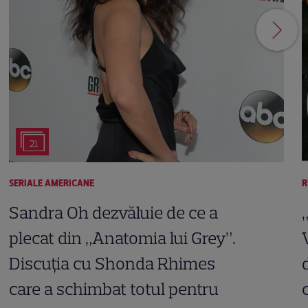
21
SERIALE AMERICANE
R
Sandra Oh dezvăluie de ce a
plecat din „Anatomia lui Grey”.
Discuția cu Shonda Rhimes
care a schimbat totul pentru