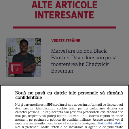
ALTE ARTICOLE
INTERESANTE
VEDETE STRĂINE
Marvel are un nou Black
Panther. David Jonsson preia
moștenirea lui Chadwick
3
Boseman
VEDETE STRĂINE
Nouă ne pasă ca datele tale personale să rămână
confidențiale
Ryan Gosling este noul Ghost
Rider din Universul Marvel.
Noi și partenerii noștri
596
stocăm și/sau accesăm informații pe dispozitivul
dvs., precum identificatorii cookie unici pentru prelucrarea datelor cu
Anunțul făcut la Comic-Con i-
caracter personal. Puteți accepta sau gestiona preferințele dvs. făcând clic
mai jos, respectiv vă puteți opune utilizării unui interes legitim în orice
7
a entuziasmat pe fani
moment pe pagina cu politica de confidențialitate. Aceste alegeri vor fi
raportate partenerilor noștri și nu vă vor afecta navigarea.
Mai multe detalii
Noi si partenerii nostri (retelele de socializare si agentiile de publicitate