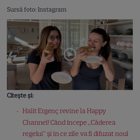
Sursă foto: Instagram
Citește și:
Halit Ergenç revine la Happy
Channel! Când începe „Căderea
regelui” și în ce zile va fi difuzat noul