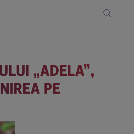
ULUI „ADELA”,
ENIREA PE