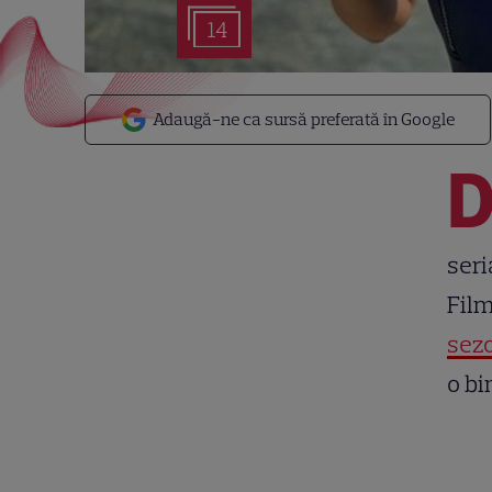
14
Adaugă-ne ca sursă preferată în Google
seri
Film
sez
o bi