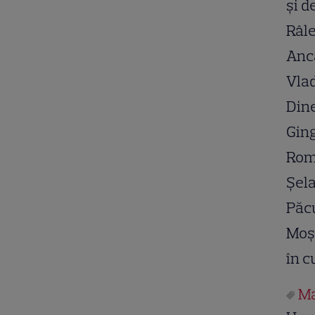
şi d
Râle
Anc
Vlad
Dine
Ging
Rome
Şela
Păcu
Moşn
în c
Ma