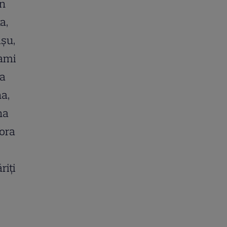
an
a,
şu,
uami
na
a,
na
dora
riţi