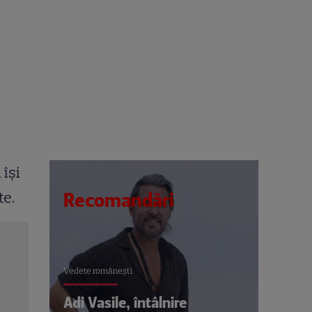
 îşi
te.
Recomandări
Vedete româneşti
Adi Vasile, întâlnire