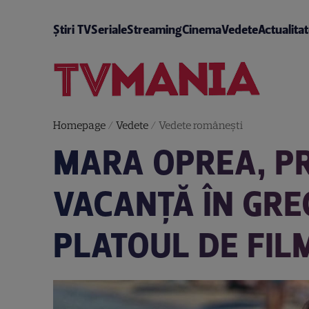
Știri TV
Seriale
Streaming
Cinema
Vedete
Actualita
Homepage
/
Vedete
/
Vedete româneşti
MARA OPREA, PR
VACANŢĂ ÎN GRE
PLATOUL DE FIL