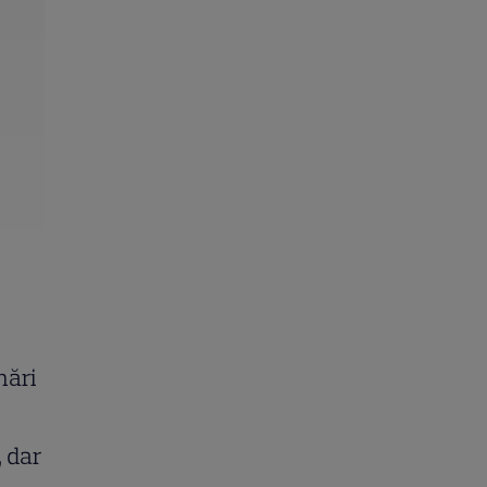
mări
, dar