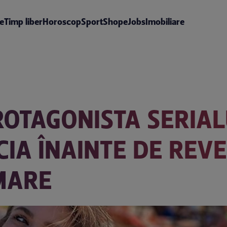
te
Timp liber
Horoscop
Sport
Shop
eJobs
Imobiliare
OTAGONISTA SERIAL
CIA ÎNAINTE DE REV
MARE