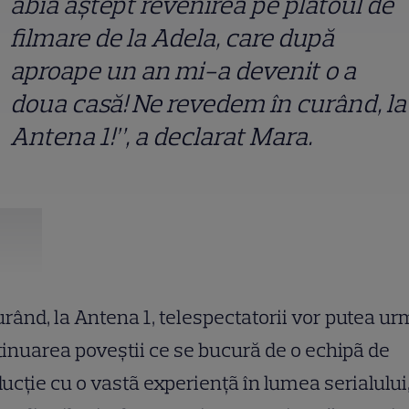
abia aştept revenirea pe platoul de
filmare de la Adela, care după
aproape un an mi-a devenit o a
doua casă! Ne revedem în curând, la
Antena 1!”, a declarat Mara.
urând, la Antena 1, telespectatorii vor putea ur
inuarea poveştii ce se bucură de o echipã de
ucţie cu o vastã experienţã în lumea serialului