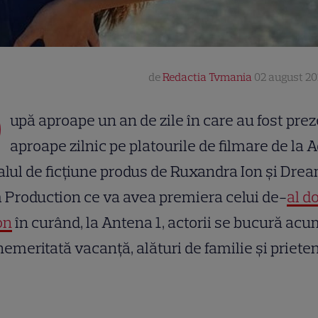
de
Redactia Tvmania
02 august 202
D
upă aproape un an de zile în care au fost prez
aproape zilnic pe platourile de filmare de la A
alul de ficțiune produs de Ruxandra Ion și Dre
 Production ce va avea premiera celui de-
al d
on
în curând, la Antena 1, actorii se bucură acu
nemeritată vacanţă, alături de familie şi prieten