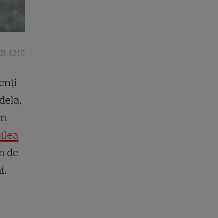
1, 12:10
enţi
dela,
am
oilea
m de
i.