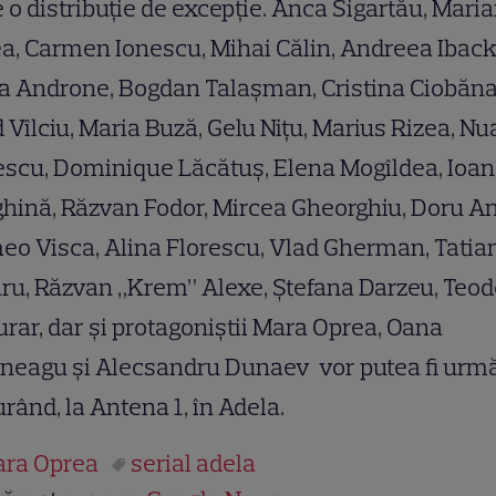
e o distribuţie de excepţie. Anca Sigartău, Mari
a, Carmen Ionescu, Mihai Călin, Andreea Iback
a Androne, Bogdan Talaşman, Cristina Ciobăna
 Vîlciu, Maria Buză, Gelu Niţu, Marius Rizea, N
scu, Dominique Lăcătuş, Elena Mogîldea, Ioa
hină, Răzvan Fodor, Mircea Gheorghiu, Doru An
o Visca, Alina Florescu, Vlad Gherman, Tatia
ru, Răzvan „Krem” Alexe, Ştefana Darzeu, Teo
rar, dar şi protagoniştii Mara Oprea, Oana
eagu şi Alecsandru Dunaev vor putea fi urmă
urând, la Antena 1, în Adela.
ra Oprea
serial adela