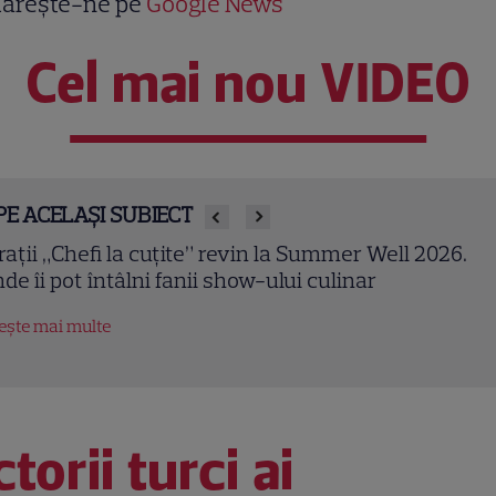
ărește-ne pe
Google News
Cel mai nou VIDEO
PE ACELAȘI SUBIECT
ur Özaydın se alătură serialului „La marginea lumii
 interpreta prima iubire a Alyei Albora
tește mai multe
torii turci ai