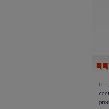
În c
cont
prod