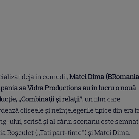
ializat deja în comedii,
Matei Dima (BRomania)
ania sa Vidra Productions au în lucru o nouă
ucție, „Combinații și relații”
, un film care
dează clișeele și neînțelegerile tipice din era f
ng-ului, scrisă și al cărui scenariu este semnat
ția Roșculeț („Tati part-time”) și Matei Dima.