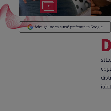
9
Adaugă-ne ca sursă preferată în Google
și L
copi
dist
iubi