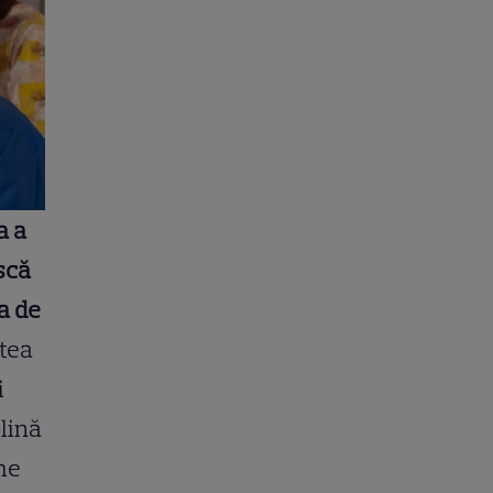
a a
ască
a de
stea
i
lină
me