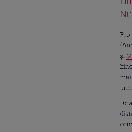
Di
Nu
Prot
(Anc
şi
M
bine
mai 
urmă
De a
dist
conc