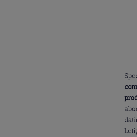
Spec
comp
prod
abor
dati
Leti