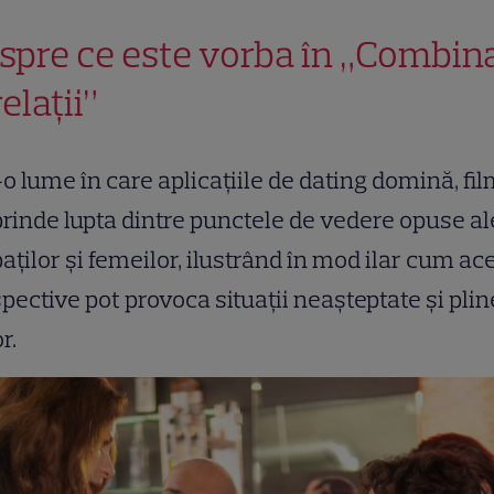
spre ce este vorba în „Combina
relații”
-o lume în care aplicațiile de dating domină, fi
rinde lupta dintre punctele de vedere opuse al
aților și femeilor, ilustrând în mod ilar cum ac
pective pot provoca situații neașteptate și plin
r.