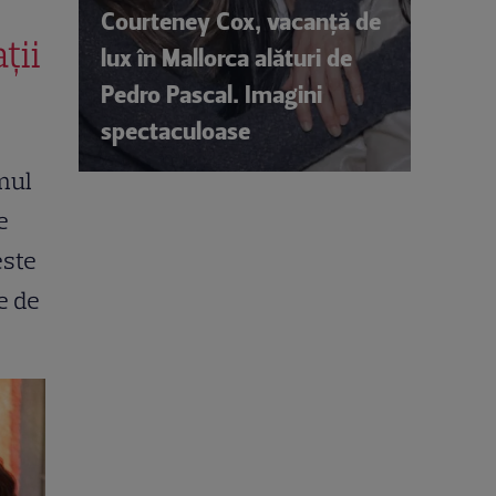
Courteney Cox, vacanță de
ții
lux în Mallorca alături de
Pedro Pascal. Imagini
spectaculoase
lmul
e
este
e de