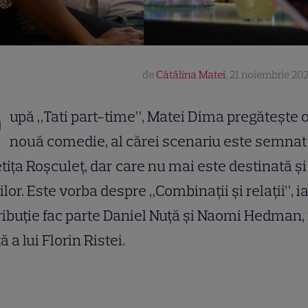
de
Cătălina Matei
,
21 noiembrie 202
D
upă „Tati part-time”, Matei Dima pregătește 
nouă comedie, al cărei scenariu este semnat 
etița Roșculeț, dar care nu mai este destinată și
ilor. Este vorba despre „Combinații și relații”, i
ribuție fac parte Daniel Nuță și Naomi Hedman, 
tă a lui Florin Ristei.