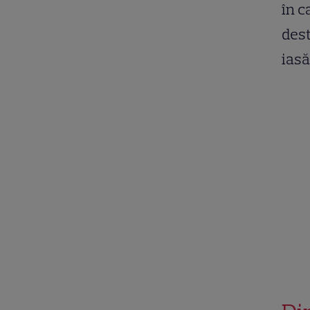
în c
dest
iasă