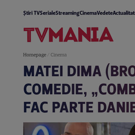
Știri TV
Seriale
Streaming
Cinema
Vedete
Actualita
Homepage
/
Cinema
MATEI DIMA (BR
COMEDIE, „COMBIN
FAC PARTE DANI