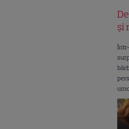
De
și 
Într
surp
bărb
pers
umo