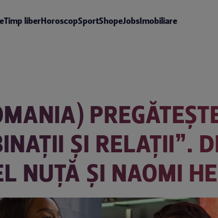
te
Timp liber
Horoscop
Sport
Shop
eJobs
Imobiliare
OMANIA) PREGĂTEȘT
AȚII ȘI RELAȚII”. D
EL NUȚĂ ȘI NAOMI 