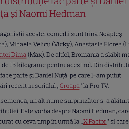
n distribuție fac parte și Daniel
ță și Naomi Hedman
agoniştii acestei comedii sunt Irina Noapteş
a), Mihaela Velicu (Vicky), Anastasia Florea (L
atei Dima
(Max). De altfel, Bromania a slăbit m
 de 15 kilograme pentru acest rol. Din distribuţ
face parte și Daniel Nuţă, pe care l-am putut
ri recent în serialul „
Groapa
” la Pro TV.
semenea, un alt nume surprinzător s-a alătur
ribuției. Este vorba despre Naomi Hedman, car
urat cu ceva timp în urmă la „
X Factor
” și care