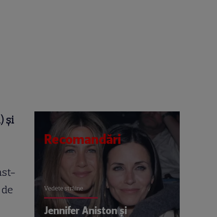
 și
Recomandări
ast-
 de
Vedete străine
Jennifer Aniston și