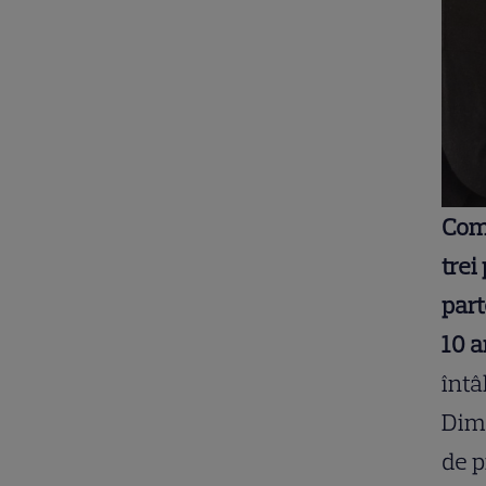
Come
trei
part
10 a
întâ
Dima
de p