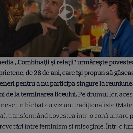
dia „Combinații și relații” urmărește poveste
 prietene, de 28 de ani, care își propun să găse
eneri pentru a nu participa singure la reuniune
ni de la terminarea liceului.
Pe drumul lor, ace
lnesc un bărbat cu viziuni tradiționaliste (Mate
), transformând povestea într-o confruntare p
rovocări între feminism și misoginie. Într-o lu