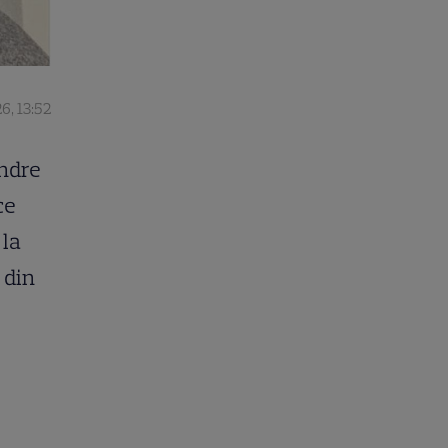
6, 13:52
andre
ce
 la
 din