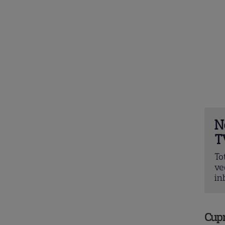
N
T
To
ve
in
Cup