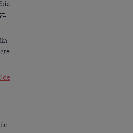
Eric
ști
din
care
6 de
fie