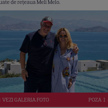
uate de rețeaua Meli Melo.
VEZI
GALERIA
FOTO
POZA
1 