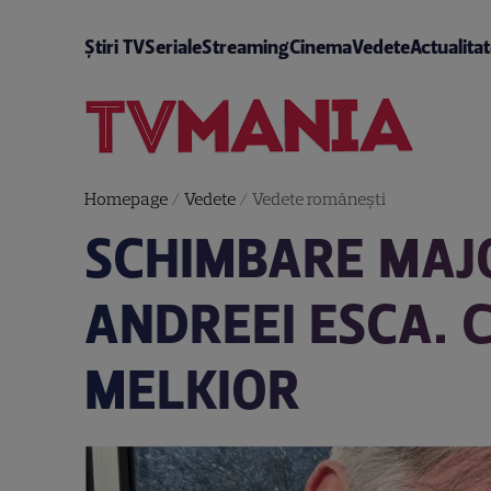
Știri TV
Seriale
Streaming
Cinema
Vedete
Actualita
Homepage
/
Vedete
/
Vedete româneşti
SCHIMBARE MAJ
ANDREEI ESCA. 
MELKIOR