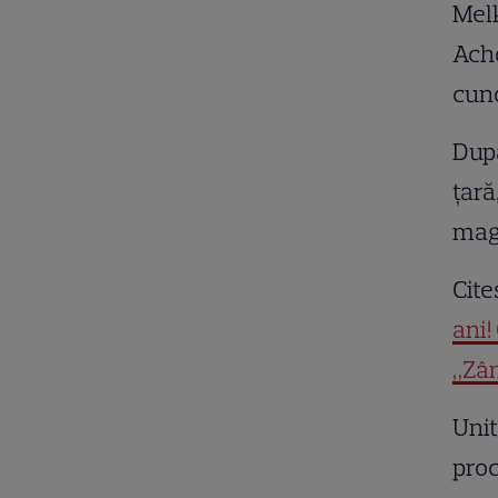
Melk
Acho
cuno
După
țară
maga
Cite
ani!
„Zâm
Unit
proc