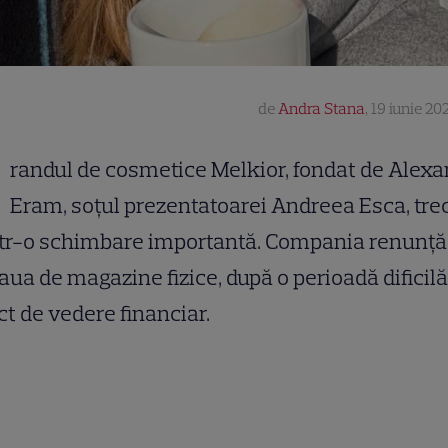
de
Andra Stana
,
19 iunie 202
randul de cosmetice Melkior, fondat de Alex
Eram, soțul prezentatoarei Andreea Esca, tre
tr-o schimbare importantă. Compania renunță
aua de magazine fizice, după o perioadă dificilă
t de vedere financiar.