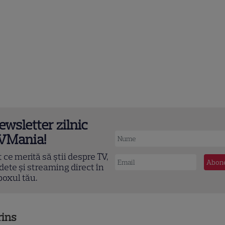
ewsletter zilnic
VMania!
t ce merită să știi despre TV,
dete și streaming direct în
boxul tău.
rins