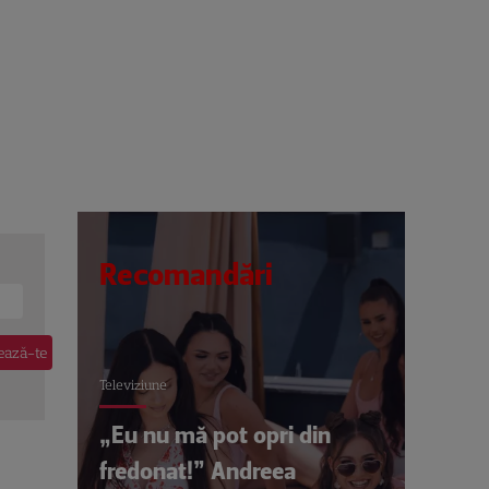
Recomandări
Televiziune
„Eu nu mă pot opri din
fredonat!” Andreea