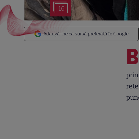
16
Adaugă-ne ca sursă preferată în Google
B
prin
rețe
punc