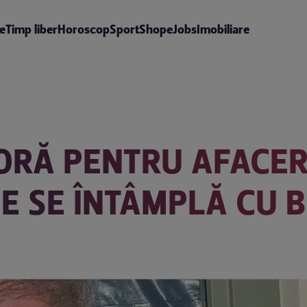
te
Timp liber
Horoscop
Sport
Shop
eJobs
Imobiliare
ORĂ PENTRU AFACER
CE SE ÎNTÂMPLĂ CU