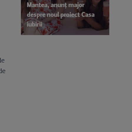
Mantea, anunț major
despre noul proiect Casa
iubirii
de
 de