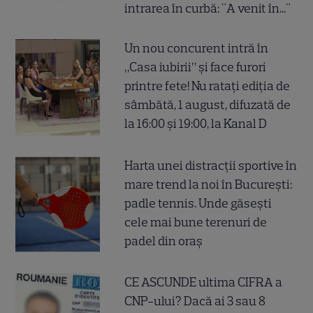
intrarea în curbă: "A venit în..."
Un nou concurent intră în
„Casa iubirii” și face furori
printre fete! Nu ratați ediția de
sâmbătă, 1 august, difuzată de
la 16:00 și 19:00, la Kanal D
Harta unei distracții sportive în
mare trend la noi în București:
padle tennis. Unde găsești
cele mai bune terenuri de
padel din oraș
CE ASCUNDE ultima CIFRA a
CNP-ului? Dacă ai 3 sau 8