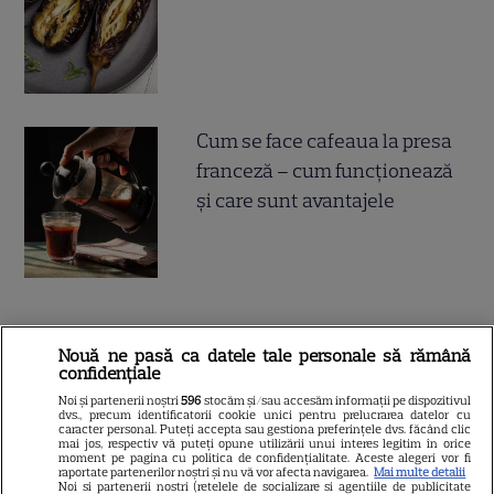
Cum se face cafeaua la presa
franceză – cum funcționează
și care sunt avantajele
Nouă ne pasă ca datele tale personale să rămână
ALTE ARTICOLE
confidențiale
INTERESANTE
Noi și partenerii noștri
596
stocăm și/sau accesăm informații pe dispozitivul
dvs., precum identificatorii cookie unici pentru prelucrarea datelor cu
caracter personal. Puteți accepta sau gestiona preferințele dvs. făcând clic
mai jos, respectiv vă puteți opune utilizării unui interes legitim în orice
moment pe pagina cu politica de confidențialitate. Aceste alegeri vor fi
raportate partenerilor noștri și nu vă vor afecta navigarea.
Mai multe detalii
Noi si partenerii nostri (retelele de socializare si agentiile de publicitate