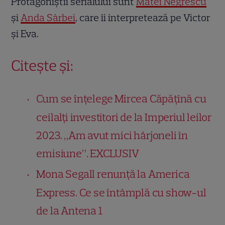
Protagoniștii serialului sunt
Matei Negrescu
și
Anda Sârbei
, care îi interpretează pe Victor
și Eva.
Citește și:
Cum se înțelege Mircea Căpățînă cu
ceilalți investitori de la Imperiul leilor
2023. „Am avut mici hârjoneli în
emisiune”. EXCLUSIV
Mona Segall renunță la America
Express. Ce se întâmplă cu show-ul
de la Antena 1