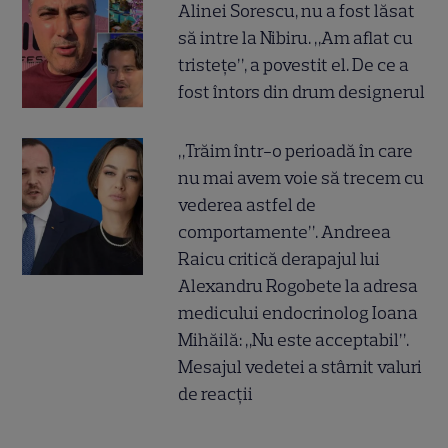
Alinei Sorescu, nu a fost lăsat
să intre la Nibiru. „Am aflat cu
tristețe”, a povestit el. De ce a
fost întors din drum designerul
„Trăim într-o perioadă în care
nu mai avem voie să trecem cu
vederea astfel de
comportamente”. Andreea
Raicu critică derapajul lui
Alexandru Rogobete la adresa
medicului endocrinolog Ioana
Mihăilă: „Nu este acceptabil”.
Mesajul vedetei a stârnit valuri
de reacții