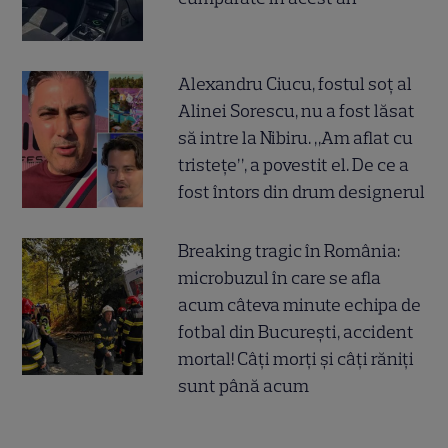
Alexandru Ciucu, fostul soț al
Alinei Sorescu, nu a fost lăsat
să intre la Nibiru. „Am aflat cu
tristețe”, a povestit el. De ce a
fost întors din drum designerul
Breaking tragic în România:
microbuzul în care se afla
acum câteva minute echipa de
fotbal din București, accident
mortal! Câți morți și câți răniți
sunt până acum