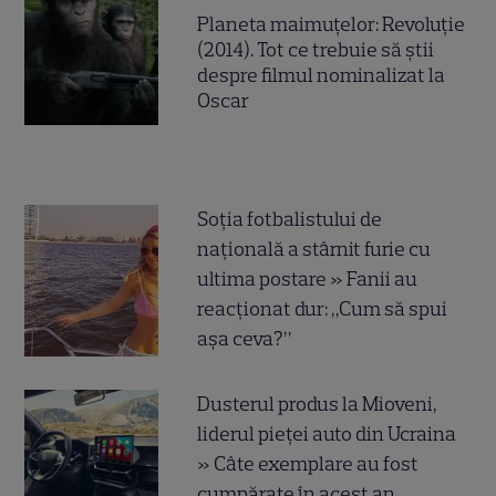
Planeta maimuțelor: Revoluție
(2014). Tot ce trebuie să știi
despre filmul nominalizat la
Oscar
Soția fotbalistului de
națională a stârnit furie cu
ultima postare » Fanii au
reacționat dur: „Cum să spui
așa ceva?”
Dusterul produs la Mioveni,
liderul pieței auto din Ucraina
» Câte exemplare au fost
cumpărate în acest an