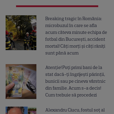
Breaking tragic în România:
microbuzul în care se afla
acum câteva minute echipa de
fotbal din București, accident
mortal! Câți morți și câți răniți
sunt până acum
Atenție! Poți primi bani de la
stat dacă-ți îngrijești părinții,
bunicii sau pe cineva vârstnic
din familie. Acum s-a decis!
Cum trebuie să procedezi
Alexandru Ciucu, fostul soț al