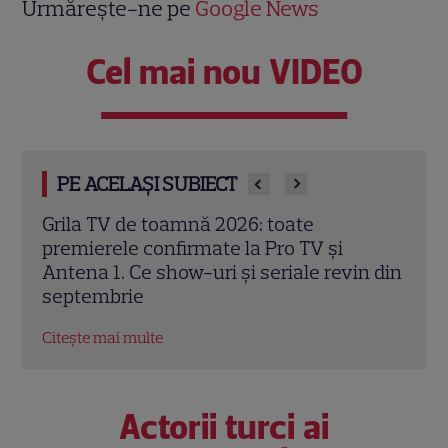
Urmărește-ne pe
Google News
Cel mai nou VIDEO
PE ACELAȘI SUBIECT
Trei cupluri revin la „Insula Iubirii –
Chel
Reuniuni”. Ce se întâmplă când se
de A
n din
întâlnesc din nou cu Radu Vâlcan
ches
Citește mai multe
Citeș
Actorii turci ai