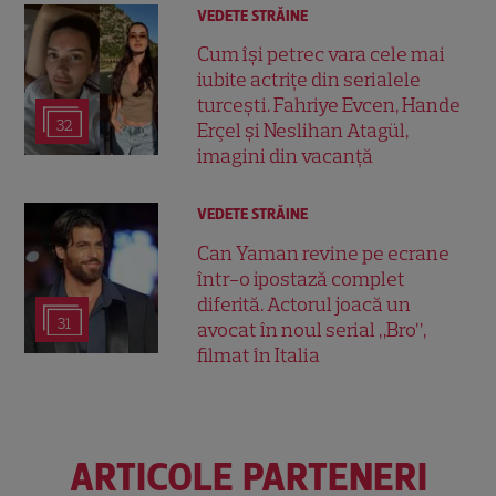
VEDETE STRĂINE
Cum își petrec vara cele mai
iubite actrițe din serialele
turcești. Fahriye Evcen, Hande
32
Erçel și Neslihan Atagül,
imagini din vacanță
VEDETE STRĂINE
Can Yaman revine pe ecrane
într-o ipostază complet
diferită. Actorul joacă un
31
avocat în noul serial „Bro”,
filmat în Italia
ARTICOLE PARTENERI