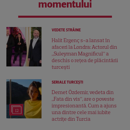
momentului
VEDETE STRĂINE
Halit Ergenç s-a lansat în
afaceri la Londra: Actorul din
„Suleyman Magnificul” a
deschis o rețea de plăcintării
turcești
SERIALE TURCEŞTI
Demet Özdemir, vedeta din
„Fata din vis”, are o poveste
impresionantă. Cum a ajuns
12
una dintre cele mai iubite
actrițe din Turcia