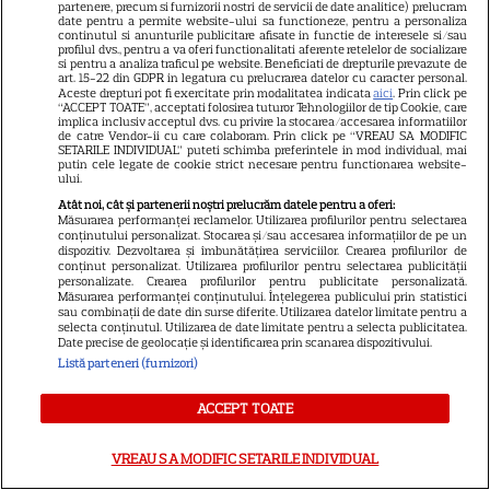
partenere, precum si furnizorii nostri de servicii de date analitice) prelucram
CINEMA
date pentru a permite website-ului sa functioneze, pentru a personaliza
continutul si anunturile publicitare afisate in functie de interesele si/sau
profilul dvs., pentru a va oferi functionalitati aferente retelelor de socializare
Eli Roth revine cu „Omul cu
si pentru a analiza traficul pe website. Beneficiati de drepturile prevazute de
art. 15-22 din GDPR in legatura cu prelucrarea datelor cu caracter personal.
înghețata mortală”. Filmul
Aceste drepturi pot fi exercitate prin modalitatea indicata
aici
. Prin click pe
horror în care copiii devin
“ACCEPT TOATE”, acceptati folosirea tuturor Tehnologiilor de tip Cookie, care
implica inclusiv acceptul dvs. cu privire la stocarea/accesarea informatiilor
5
criminali după ce mănâncă
de catre Vendor-ii cu care colaboram. Prin click pe “VREAU SA MODIFIC
SETARILE INDIVIDUAL” puteti schimba preferintele in mod individual, mai
înghețată
putin cele legate de cookie strict necesare pentru functionarea website-
ului.
Atât noi, cât și partenerii noștri prelucrăm datele pentru a oferi:
VEDETE STRĂINE
Măsurarea performanței reclamelor. Utilizarea profilurilor pentru selectarea
conținutului personalizat. Stocarea și/sau accesarea informațiilor de pe un
„Povestea peștelui posac”,
dispozitiv. Dezvoltarea și îmbunătățirea serviciilor. Crearea profilurilor de
conținut personalizat. Utilizarea profilurilor pentru selectarea publicității
aventura animată inspirată
personalizate. Crearea profilurilor pentru publicitate personalizată.
Măsurarea performanței conținutului. Înțelegerea publicului prin statistici
dintr-un bestseller The New
sau combinații de date din surse diferite. Utilizarea datelor limitate pentru a
11
York Times, ajunge în
selecta conținutul. Utilizarea de date limitate pentru a selecta publicitatea.
Date precise de geolocație și identificarea prin scanarea dispozitivului.
cinematografe pe 7 august
Listă parteneri (furnizori)
ACCEPT TOATE
NETFLIX
Noutăți Netflix în august 2026:
VREAU SA MODIFIC SETARILE INDIVIDUAL
Robert De Niro, „Nosferatu” și