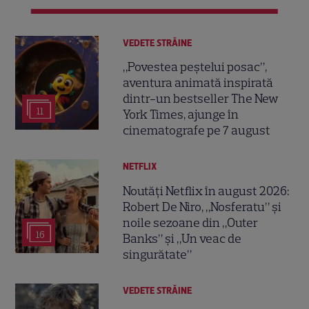
VEDETE STRĂINE
„Povestea peștelui posac”,
aventura animată inspirată
dintr-un bestseller The New
11
York Times, ajunge în
cinematografe pe 7 august
NETFLIX
Noutăți Netflix în august 2026:
Robert De Niro, „Nosferatu” și
noile sezoane din „Outer
16
Banks” și „Un veac de
singurătate”
VEDETE STRĂINE