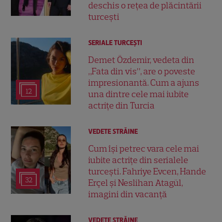
deschis o rețea de plăcintării
turcești
SERIALE TURCEŞTI
Demet Özdemir, vedeta din
„Fata din vis”, are o poveste
impresionantă. Cum a ajuns
12
una dintre cele mai iubite
actrițe din Turcia
VEDETE STRĂINE
Cum își petrec vara cele mai
iubite actrițe din serialele
turcești. Fahriye Evcen, Hande
32
Erçel și Neslihan Atagül,
imagini din vacanță
VEDETE STRĂINE