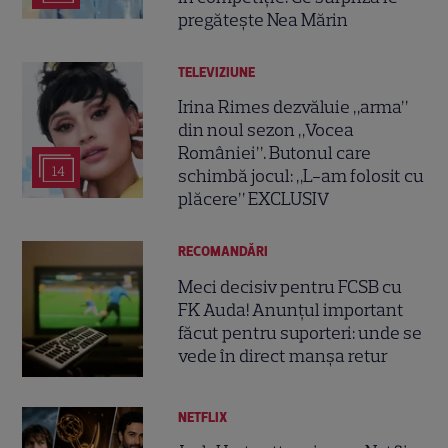
pregătește Nea Mărin
TELEVIZIUNE
Irina Rimes dezvăluie „arma”
din noul sezon „Vocea
României”. Butonul care
14
schimbă jocul: „L-am folosit cu
plăcere” EXCLUSIV
RECOMANDĂRI
Meci decisiv pentru FCSB cu
FK Auda! Anunțul important
făcut pentru suporteri: unde se
vede în direct manșa retur
NETFLIX