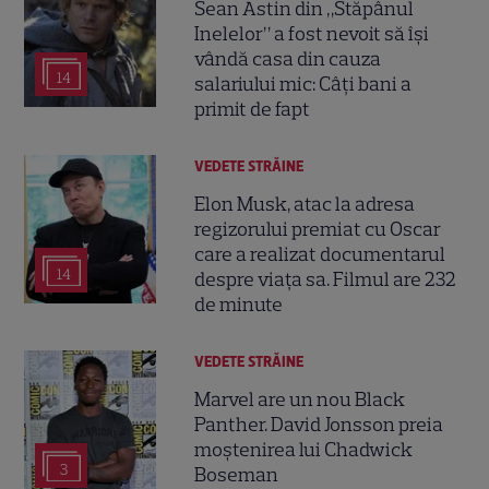
Sean Astin din „Stăpânul
Inelelor” a fost nevoit să își
vândă casa din cauza
14
salariului mic: Câți bani a
primit de fapt
VEDETE STRĂINE
Elon Musk, atac la adresa
regizorului premiat cu Oscar
care a realizat documentarul
14
despre viața sa. Filmul are 232
de minute
VEDETE STRĂINE
Marvel are un nou Black
Panther. David Jonsson preia
moștenirea lui Chadwick
3
Boseman