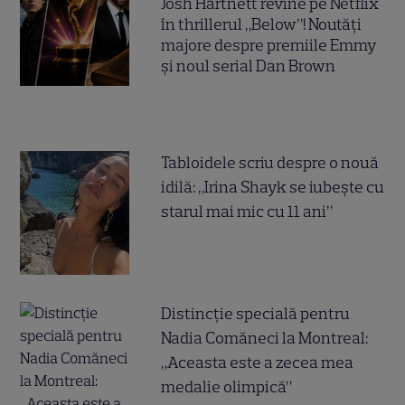
Josh Hartnett revine pe Netflix
în thrillerul „Below”! Noutăți
majore despre premiile Emmy
și noul serial Dan Brown
Tabloidele scriu despre o nouă
idilă: „Irina Shayk se iubește cu
starul mai mic cu 11 ani”
Distincție specială pentru
Nadia Comăneci la Montreal:
„Aceasta este a zecea mea
medalie olimpică”