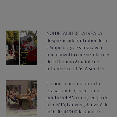
NOI DETALII IES LA IVEALĂ
despre accidentul rutier de la
Câmpulung. Ce viteză avea
microbuzul în care se aflau cei
de la Dinamo 2 înainte de
intrarea în curbă: "A venit în..."
Un nou concurent intră în
„Casa iubirii” și face furori
printre fete! Nu ratați ediția de
sâmbătă, 1 august, difuzată de
la 16:00 și 19:00, la Kanal D