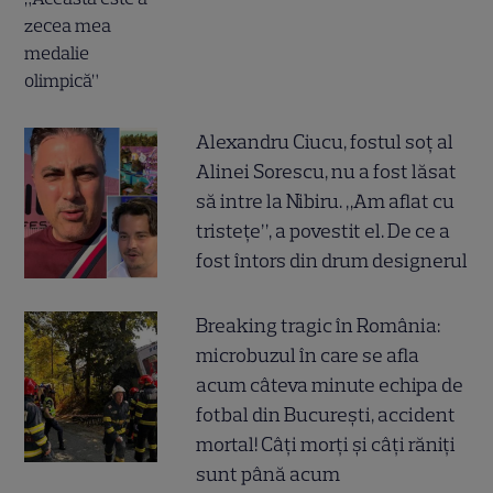
Alexandru Ciucu, fostul soț al
Alinei Sorescu, nu a fost lăsat
să intre la Nibiru. „Am aflat cu
tristețe”, a povestit el. De ce a
fost întors din drum designerul
Breaking tragic în România:
microbuzul în care se afla
acum câteva minute echipa de
fotbal din București, accident
mortal! Câți morți și câți răniți
sunt până acum