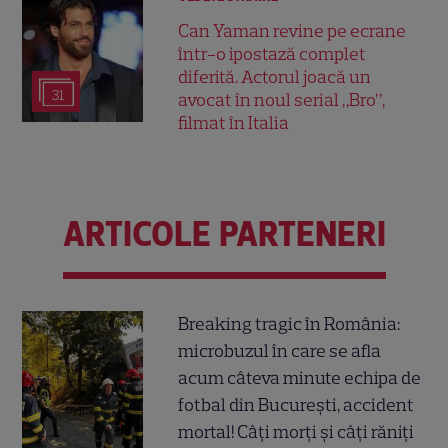
Can Yaman revine pe ecrane
într-o ipostază complet
diferită. Actorul joacă un
31
avocat în noul serial „Bro”,
filmat în Italia
ARTICOLE PARTENERI
Breaking tragic în România:
microbuzul în care se afla
acum câteva minute echipa de
fotbal din București, accident
mortal! Câți morți și câți răniți