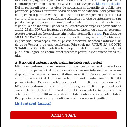
Știri mondene
raportate partenerilor noștri și nu vă vor afecta navigarea.
Mai multe detalii
Noi si partenerii nostri (retelele de socializare si agentiile de publicitate
Avantaje
partenere, precum si furnizorii nostri de servicii de date analitice) prelucram
date pentru a permite website-ului sa functioneze, pentru a personaliza
Elle
continutul si anunturile publicitare afisate in functie de interesele si/sau
profilul dvs., pentru a va oferi functionalitati aferente retelelor de socializare
Unica
si pentru a analiza traficul pe website. Beneficiati de drepturile prevazute de
art. 15-22 din GDPR in legatura cu prelucrarea datelor cu caracter personal.
Retete practice
Aceste drepturi pot fi exercitate prin modalitatea indicata
aici
. Prin click pe
“ACCEPT TOATE”, acceptati folosirea tuturor Tehnologiilor de tip Cookie, care
implica inclusiv acceptul dvs. cu privire la stocarea/accesarea informatiilor
de catre Vendor-ii cu care colaboram. Prin click pe “VREAU SA MODIFIC
SETARILE INDIVIDUAL” puteti schimba preferintele in mod individual, mai
URMĂREȘTE-NE PE
putin cele legate de cookie strict necesare pentru functionarea website-
ului.
Atât noi, cât și partenerii noștri prelucrăm datele pentru a oferi:
Măsurarea performanței reclamelor. Utilizarea profilurilor pentru selectarea
conținutului personalizat. Stocarea și/sau accesarea informațiilor de pe un
dispozitiv. Dezvoltarea și îmbunătățirea serviciilor. Crearea profilurilor de
conținut personalizat. Utilizarea profilurilor pentru selectarea publicității
Copyright
2026
Ringier Romania – Toate Drepturile rezervate
personalizate. Crearea profilurilor pentru publicitate personalizată.
Măsurarea performanței conținutului. Înțelegerea publicului prin statistici
sau combinații de date din surse diferite. Utilizarea datelor limitate pentru a
selecta conținutul. Utilizarea de date limitate pentru a selecta publicitatea.
Date precise de geolocație și identificarea prin scanarea dispozitivului.
Listă parteneri (furnizori)
Pariază responsabil! Decizia ONJN nr. 821/25.09.2025.
Jocurile de noroc sunt interzise minorilor.
ACCEPT TOATE