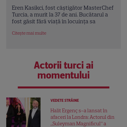
rChef
Trei cupluri revin la „Insula Iubirii –
Chel
l a
Reuniuni”. Ce se întâmplă când se
de A
întâlnesc din nou cu Radu Vâlcan
ches
Citește mai multe
Citeș
Actorii turci ai
momentului
VEDETE STRĂINE
Halit Ergenç s-a lansat în
afaceri la Londra: Actorul din
„Suleyman Magnificul” a