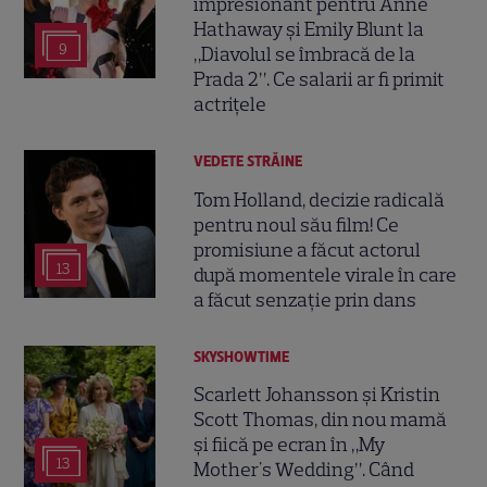
impresionant pentru Anne
Hathaway și Emily Blunt la
9
„Diavolul se îmbracă de la
Prada 2”. Ce salarii ar fi primit
actrițele
VEDETE STRĂINE
Tom Holland, decizie radicală
pentru noul său film! Ce
promisiune a făcut actorul
13
după momentele virale în care
a făcut senzație prin dans
SKYSHOWTIME
Scarlett Johansson și Kristin
Scott Thomas, din nou mamă
și fiică pe ecran în „My
13
Mother's Wedding”. Când