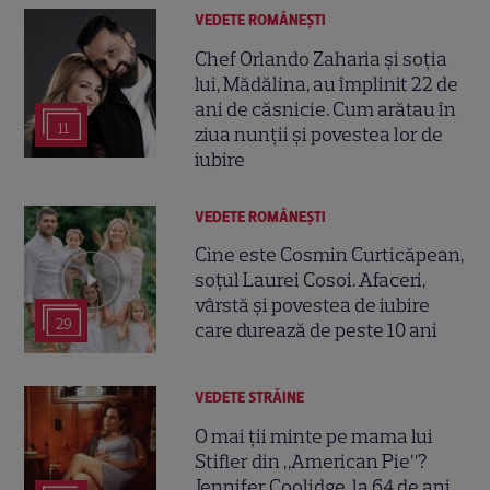
VEDETE ROMÂNEŞTI
Chef Orlando Zaharia și soția
lui, Mădălina, au împlinit 22 de
ani de căsnicie. Cum arătau în
11
ziua nunții și povestea lor de
iubire
VEDETE ROMÂNEŞTI
Cine este Cosmin Curticăpean,
soțul Laurei Cosoi. Afaceri,
vârstă și povestea de iubire
29
care durează de peste 10 ani
VEDETE STRĂINE
O mai ții minte pe mama lui
Stifler din „American Pie”?
Jennifer Coolidge, la 64 de ani,