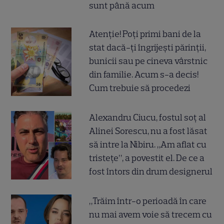
sunt până acum
Atenție! Poți primi bani de la
stat dacă-ți îngrijești părinții,
bunicii sau pe cineva vârstnic
din familie. Acum s-a decis!
Cum trebuie să procedezi
Alexandru Ciucu, fostul soț al
Alinei Sorescu, nu a fost lăsat
să intre la Nibiru. „Am aflat cu
tristețe”, a povestit el. De ce a
fost întors din drum designerul
„Trăim într-o perioadă în care
nu mai avem voie să trecem cu