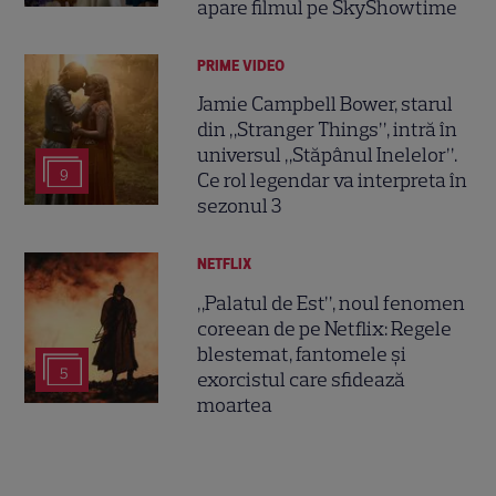
apare filmul pe SkyShowtime
PRIME VIDEO
Jamie Campbell Bower, starul
din „Stranger Things”, intră în
universul „Stăpânul Inelelor”.
9
Ce rol legendar va interpreta în
sezonul 3
NETFLIX
„Palatul de Est”, noul fenomen
coreean de pe Netflix: Regele
blestemat, fantomele și
5
exorcistul care sfidează
moartea