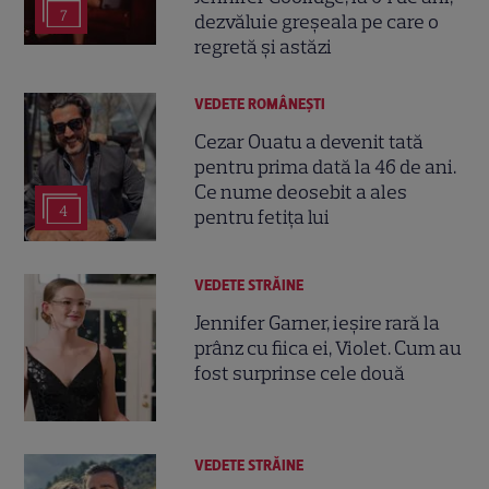
7
dezvăluie greșeala pe care o
regretă și astăzi
VEDETE ROMÂNEŞTI
Cezar Ouatu a devenit tată
pentru prima dată la 46 de ani.
Ce nume deosebit a ales
4
pentru fetița lui
VEDETE STRĂINE
Jennifer Garner, ieșire rară la
prânz cu fiica ei, Violet. Cum au
fost surprinse cele două
VEDETE STRĂINE