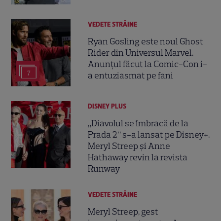
VEDETE STRĂINE
Ryan Gosling este noul Ghost
Rider din Universul Marvel.
Anunțul făcut la Comic-Con i-
7
a entuziasmat pe fani
DISNEY PLUS
„Diavolul se îmbracă de la
Prada 2” s-a lansat pe Disney+.
Meryl Streep și Anne
Hathaway revin la revista
Runway
VEDETE STRĂINE
Meryl Streep, gest