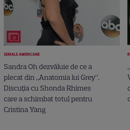
21
SERIALE AMERICANE
R
Sandra Oh dezvăluie de ce a
plecat din „Anatomia lui Grey”.
Discuția cu Shonda Rhimes
care a schimbat totul pentru
Cristina Yang