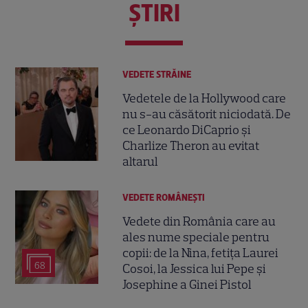
ŞTIRI
VEDETE STRĂINE
Vedetele de la Hollywood care
nu s-au căsătorit niciodată. De
ce Leonardo DiCaprio și
Charlize Theron au evitat
altarul
VEDETE ROMÂNEŞTI
Vedete din România care au
ales nume speciale pentru
copii: de la Nina, fetița Laurei
68
Cosoi, la Jessica lui Pepe și
Josephine a Ginei Pistol