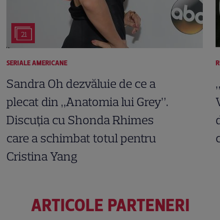
21
SERIALE AMERICANE
R
Sandra Oh dezvăluie de ce a
plecat din „Anatomia lui Grey”.
Discuția cu Shonda Rhimes
care a schimbat totul pentru
Cristina Yang
ARTICOLE PARTENERI