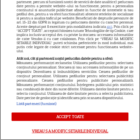
3
Boseman
partenere, precum si furnizorii nostri de servicii de date analitice) prelucram
date pentru a permite website-ului sa functioneze, pentru a personaliza
continutul si anunturile publicitare afisate in functie de interesele si/sau
profilul dvs., pentru a va oferi functionalitati aferente retelelor de socializare
si pentru a analiza traficul pe website. Beneficiati de drepturile prevazute de
VEDETE STRĂINE
art. 15-22 din GDPR in legatura cu prelucrarea datelor cu caracter personal.
Aceste drepturi pot fi exercitate prin modalitatea indicata
aici
. Prin click pe
“ACCEPT TOATE”, acceptati folosirea tuturor Tehnologiilor de tip Cookie, care
Ryan Gosling este noul Ghost
implica inclusiv acceptul dvs. cu privire la stocarea/accesarea informatiilor
Rider din Universul Marvel.
de catre Vendor-ii cu care colaboram. Prin click pe “VREAU SA MODIFIC
SETARILE INDIVIDUAL” puteti schimba preferintele in mod individual, mai
Anunțul făcut la Comic-Con i-
putin cele legate de cookie strict necesare pentru functionarea website-
ului.
7
a entuziasmat pe fani
Atât noi, cât și partenerii noștri prelucrăm datele pentru a oferi:
Măsurarea performanței reclamelor. Utilizarea profilurilor pentru selectarea
conținutului personalizat. Stocarea și/sau accesarea informațiilor de pe un
dispozitiv. Dezvoltarea și îmbunătățirea serviciilor. Crearea profilurilor de
DISNEY PLUS
conținut personalizat. Utilizarea profilurilor pentru selectarea publicității
personalizate. Crearea profilurilor pentru publicitate personalizată.
„Diavolul se îmbracă de la
Măsurarea performanței conținutului. Înțelegerea publicului prin statistici
sau combinații de date din surse diferite. Utilizarea datelor limitate pentru a
Prada 2” s-a lansat pe Disney+.
selecta conținutul. Utilizarea de date limitate pentru a selecta publicitatea.
Meryl Streep și Anne
Date precise de geolocație și identificarea prin scanarea dispozitivului.
Listă parteneri (furnizori)
Hathaway revin la revista
Runway
ACCEPT TOATE
VEDETE STRĂINE
VREAU SA MODIFIC SETARILE INDIVIDUAL