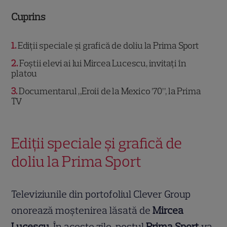
Cuprins
1
Ediții speciale și grafică de doliu la Prima Sport
2
Foștii elevi ai lui Mircea Lucescu, invitați în
platou
3
Documentarul „Eroii de la Mexico ’70”, la Prima
TV
Ediții speciale și grafică de
doliu la Prima Sport
Televiziunile din portofoliul Clever Group
onorează moștenirea lăsată de
Mircea
Lucescu
. În aceste zile, postul
Prima Sport
va