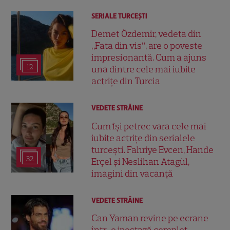
SERIALE TURCEŞTI
Demet Özdemir, vedeta din
„Fata din vis”, are o poveste
impresionantă. Cum a ajuns
12
una dintre cele mai iubite
actrițe din Turcia
VEDETE STRĂINE
Cum își petrec vara cele mai
iubite actrițe din serialele
turcești. Fahriye Evcen, Hande
32
Erçel și Neslihan Atagül,
imagini din vacanță
VEDETE STRĂINE
Can Yaman revine pe ecrane
într-o ipostază complet