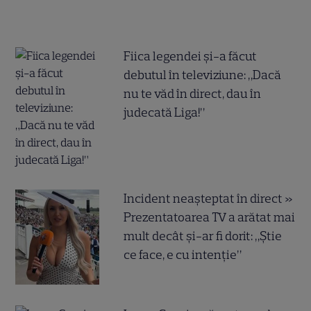
Fiica legendei și-a făcut
debutul în televiziune: „Dacă
nu te văd în direct, dau în
judecată Liga!”
Incident neașteptat în direct »
Prezentatoarea TV a arătat mai
mult decât și-ar fi dorit: „Știe
ce face, e cu intenție”