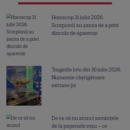
Horoscop 31 iulie 2026.
Scorpionii au șansa de a privi
dincolo de aparențe
Tragerile loto din 30 iulie 2026.
Numerele câştigătoare
extrase joi
De ce să nu arunci semințele
de la pepenele roșu – ce