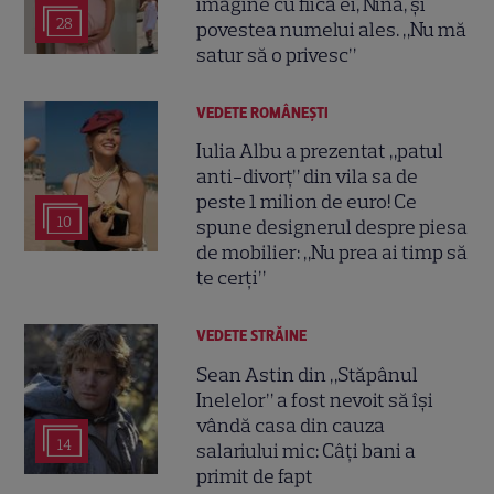
imagine cu fiica ei, Nina, și
28
povestea numelui ales. „Nu mă
satur să o privesc”
VEDETE ROMÂNEŞTI
Iulia Albu a prezentat „patul
anti-divorț” din vila sa de
peste 1 milion de euro! Ce
10
spune designerul despre piesa
de mobilier: „Nu prea ai timp să
te cerți”
VEDETE STRĂINE
Sean Astin din „Stăpânul
Inelelor” a fost nevoit să își
vândă casa din cauza
14
salariului mic: Câți bani a
primit de fapt