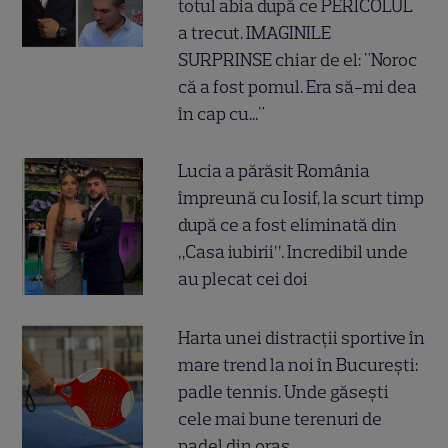
totul abia după ce PERICOLUL
a trecut. IMAGINILE
SURPRINSE chiar de el: "Noroc
că a fost pomul. Era să-mi dea
în cap cu..."
Lucia a părăsit România
împreună cu Iosif, la scurt timp
după ce a fost eliminată din
„Casa iubirii”. Incredibil unde
au plecat cei doi
Harta unei distracții sportive în
mare trend la noi în București:
padle tennis. Unde găsești
cele mai bune terenuri de
padel din oraș