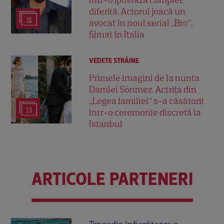
diferită. Actorul joacă un
31
avocat în noul serial „Bro”,
filmat în Italia
VEDETE STRĂINE
Primele imagini de la nunta
Damlei Sönmez. Actrița din
„Legea familiei” s-a căsătorit
13
într-o ceremonie discretă la
Istanbul
ARTICOLE PARTENERI