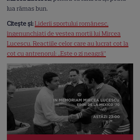
lua rămas bun.
Citește și:
Liderii sportului românesc,
îngenunchiați de vestea morții lui Mircea
Lucescu. Reacțiile celor care au lucrat cot la
cot cu antrenorul: „Este o zi neagră”