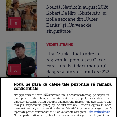
Noutăți Netflix în august 2026:
Robert De Niro, „Nosferatu” și
noile sezoane din „Outer
16
Banks” și „Un veac de
singurătate”
VEDETE STRĂINE
Elon Musk, atac la adresa
regizorului premiat cu Oscar
care a realizat documentarul
14
despre viața sa. Filmul are 232
de minute
Nouă ne pasă ca datele tale personale să rămână
confidențiale
VEDETE STRĂINE
Noi și partenerii noștri
596
stocăm și/sau accesăm informații pe dispozitivul
dvs., precum identificatorii cookie unici pentru prelucrarea datelor cu
Marvel are un nou Black
caracter personal. Puteți accepta sau gestiona preferințele dvs. făcând clic
mai jos, respectiv vă puteți opune utilizării unui interes legitim în orice
Panther. David Jonsson preia
moment pe pagina cu politica de confidențialitate. Aceste alegeri vor fi
moștenirea lui Chadwick
raportate partenerilor noștri și nu vă vor afecta navigarea.
Mai multe detalii
Noi si partenerii nostri (retelele de socializare si agentiile de publicitate