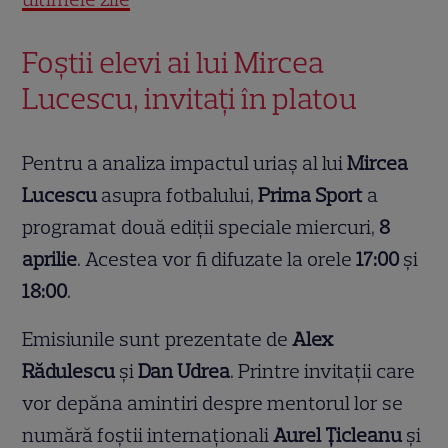
Foștii elevi ai lui Mircea
Lucescu, invitați în platou
Pentru a analiza impactul uriaș al lui
Mircea
Lucescu
asupra fotbalului,
Prima Sport
a
programat două ediții speciale miercuri,
8
aprilie
. Acestea vor fi difuzate la orele
17:00
și
18:00
.
Emisiunile sunt prezentate de
Alex
Rădulescu
și
Dan Udrea
. Printre invitații care
vor depăna amintiri despre mentorul lor se
numără foștii internaționali
Aurel Țicleanu
și