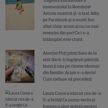
Tragedia înfiorătoare a
momentului în România!
Artista noastră și-a luat Adio
pe Facebook și a murit! Am
aflat chiar acum și nu ne mai
revenim din șoc! Ce i s-a
întâmplat este crunt
Atenție! Poți primi bani de la
stat dacă-ți îngrijești părinții,
bunicii sau pe cineva vârstnic
din familie. Acum s-a decis!
Cum trebuie să procedezi
Laura Cosoi a născut cea de-a
5-a fetiță! Ce nume vechi și
frumos a ales vedeta pentru