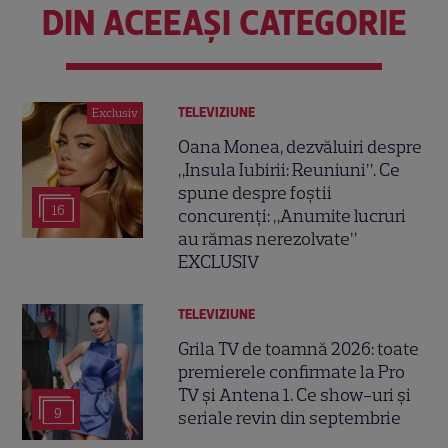
DIN ACEEAȘI CATEGORIE
TELEVIZIUNE
Exclusiv
Oana Monea, dezvăluiri despre
„Insula Iubirii: Reuniuni”. Ce
spune despre foștii
16
concurenți: „Anumite lucruri
au rămas nerezolvate”
EXCLUSIV
TELEVIZIUNE
Grila TV de toamnă 2026: toate
premierele confirmate la Pro
TV și Antena 1. Ce show-uri și
9
seriale revin din septembrie