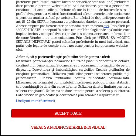
partenere, precum si furnizorii nostri de servicii de date analitice) prelucram
date pentru a permite website-ului sa functioneze, pentru a personaliza
ABONEAZA-TE LA REVISTĂ
continutul si anunturile publicitare afisate in functie de interesele si/sau
profilul dvs., pentru a va oferi functionalitati aferente retelelor de socializare
si pentru a analiza traficul pe website. Beneficiati de drepturile prevazute de
art. 15-22 din GDPR in legatura cu prelucrarea datelor cu caracter personal.
Aceste drepturi pot fi exercitate prin modalitatea indicata
aici
. Prin click pe
“ACCEPT TOATE”, acceptati folosirea tuturor Tehnologiilor de tip Cookie, care
implica inclusiv acceptul dvs. cu privire la stocarea/accesarea informatiilor
de catre Vendor-ii cu care colaboram. Prin click pe “VREAU SA MODIFIC
Libertatea
SETARILE INDIVIDUAL” puteti schimba preferintele in mod individual, mai
putin cele legate de cookie strict necesare pentru functionarea website-
Libertatea pentru femei
ului.
GSP
Atât noi, cât și partenerii noștri prelucrăm datele pentru a oferi:
Măsurarea performanței reclamelor. Utilizarea profilurilor pentru selectarea
Știri mondene
conținutului personalizat. Stocarea și/sau accesarea informațiilor de pe un
dispozitiv. Dezvoltarea și îmbunătățirea serviciilor. Crearea profilurilor de
conținut personalizat. Utilizarea profilurilor pentru selectarea publicității
Avantaje
personalizate. Crearea profilurilor pentru publicitate personalizată.
Măsurarea performanței conținutului. Înțelegerea publicului prin statistici
Elle
sau combinații de date din surse diferite. Utilizarea datelor limitate pentru a
selecta conținutul. Utilizarea de date limitate pentru a selecta publicitatea.
Unica
Date precise de geolocație și identificarea prin scanarea dispozitivului.
Listă parteneri (furnizori)
Retete practice
ACCEPT TOATE
URMĂREȘTE-NE PE
VREAU SA MODIFIC SETARILE INDIVIDUAL