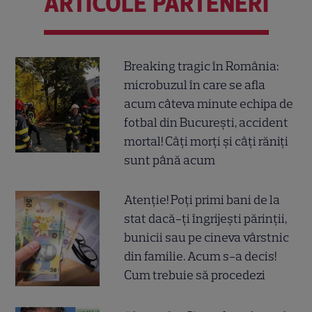
ARTICOLE PARTENERI
Breaking tragic în România:
microbuzul în care se afla
acum câteva minute echipa de
fotbal din București, accident
mortal! Câți morți și câți răniți
sunt până acum
Atenție! Poți primi bani de la
stat dacă-ți îngrijești părinții,
bunicii sau pe cineva vârstnic
din familie. Acum s-a decis!
Cum trebuie să procedezi