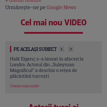
Quentin Tarantino
Urmărește-ne pe
Google News
Cel mai nou VIDEO
PE ACELAȘI SUBIECT
Vedete din România care au ales nume
Oana
speciale pentru copii: de la Nina, fetița
Iubi
Laurei Cosoi, la Jessica lui Pepe și
conc
Josephine a Ginei Pistol
nere
Citește mai multe
Citeș