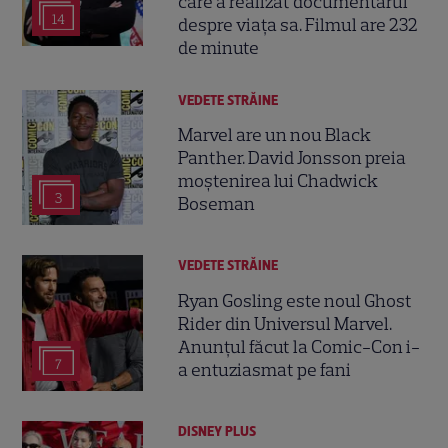
care a realizat documentarul
14
despre viața sa. Filmul are 232
de minute
VEDETE STRĂINE
Marvel are un nou Black
Panther. David Jonsson preia
moștenirea lui Chadwick
3
Boseman
VEDETE STRĂINE
Ryan Gosling este noul Ghost
Rider din Universul Marvel.
Anunțul făcut la Comic-Con i-
7
a entuziasmat pe fani
DISNEY PLUS