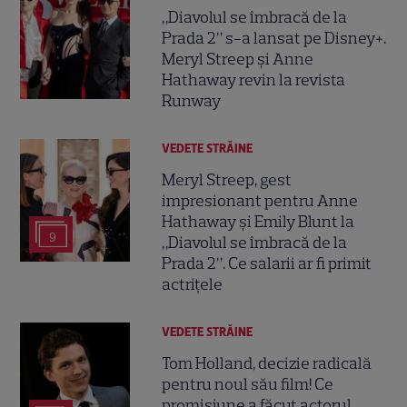
„Diavolul se îmbracă de la
Prada 2” s-a lansat pe Disney+.
Meryl Streep și Anne
Hathaway revin la revista
Runway
VEDETE STRĂINE
Meryl Streep, gest
impresionant pentru Anne
Hathaway și Emily Blunt la
9
„Diavolul se îmbracă de la
Prada 2”. Ce salarii ar fi primit
actrițele
VEDETE STRĂINE
Tom Holland, decizie radicală
pentru noul său film! Ce
promisiune a făcut actorul