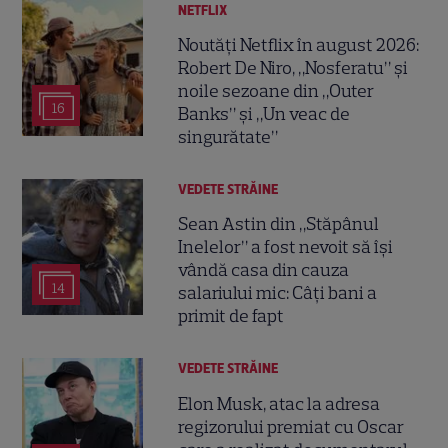
NETFLIX
Noutăți Netflix în august 2026:
Robert De Niro, „Nosferatu” și
noile sezoane din „Outer
16
Banks” și „Un veac de
singurătate”
VEDETE STRĂINE
Sean Astin din „Stăpânul
Inelelor” a fost nevoit să își
vândă casa din cauza
14
salariului mic: Câți bani a
primit de fapt
VEDETE STRĂINE
Elon Musk, atac la adresa
regizorului premiat cu Oscar