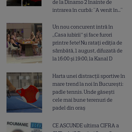
de la Dinamo 2 înainte de
intrarea în curbă: "A venit în..."
Un nou concurent intră în
„Casa iubirii” și face furori
printre fete! Nu ratați ediția de
sâmbătă, 1 august, difuzată de
la 16:00 și 19:00, la Kanal D
Harta unei distracții sportive în
mare trend la noi în București:
padle tennis. Unde găsești
cele mai bune terenuri de
padel din oraș
CE ASCUNDE ultima CIFRA a