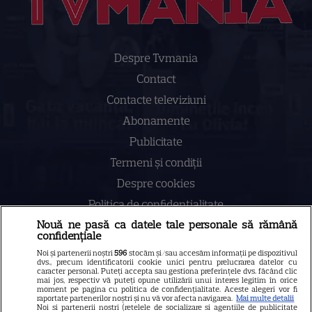
Despre Tvmania
Contact
Contacte televiziuni
Abonamente
Publicitate
Termeni și condiții
Despre cookies
Politica de confidenţialitate
Nouă ne pasă ca datele tale personale să rămână
Sitemap
confidențiale
Noi și partenerii noștri
596
stocăm și/sau accesăm informații pe dispozitivul
dvs., precum identificatorii cookie unici pentru prelucrarea datelor cu
caracter personal. Puteți accepta sau gestiona preferințele dvs. făcând clic
mai jos, respectiv vă puteți opune utilizării unui interes legitim în orice
moment pe pagina cu politica de confidențialitate. Aceste alegeri vor fi
NUMĂRUL CURENT
raportate partenerilor noștri și nu vă vor afecta navigarea.
Mai multe detalii
Noi si partenerii nostri (retelele de socializare si agentiile de publicitate