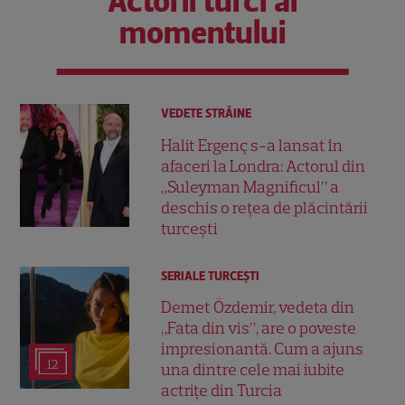
Actorii turci ai
momentului
VEDETE STRĂINE
Halit Ergenç s-a lansat în
afaceri la Londra: Actorul din
„Suleyman Magnificul” a
deschis o rețea de plăcintării
turcești
SERIALE TURCEŞTI
Demet Özdemir, vedeta din
„Fata din vis”, are o poveste
impresionantă. Cum a ajuns
12
una dintre cele mai iubite
actrițe din Turcia