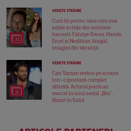
VEDETE STRĂINE
Cum își petrec vara cele mai
iubite actrițe din serialele
turcești. Fahriye Evcen, Hande
32
Erçel și Neslihan Atagül,
imagini din vacanță
VEDETE STRĂINE
Can Yaman revine pe ecrane
într-o ipostază complet
diferită. Actorul joacă un
31
avocat în noul serial „Bro”,
filmat în Italia