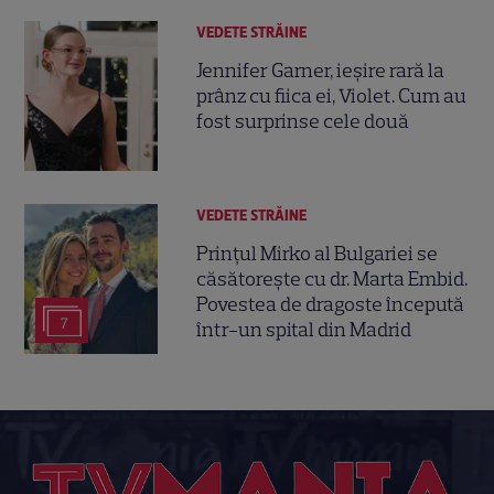
VEDETE STRĂINE
Jennifer Garner, ieșire rară la
prânz cu fiica ei, Violet. Cum au
fost surprinse cele două
VEDETE STRĂINE
Prințul Mirko al Bulgariei se
căsătorește cu dr. Marta Embid.
Povestea de dragoste începută
7
într-un spital din Madrid