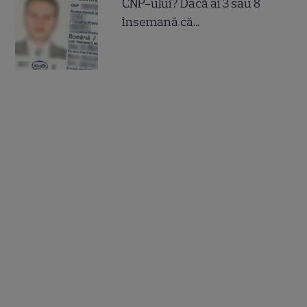
CNP-ului? Dacă ai 3 sau 8
însemană că...