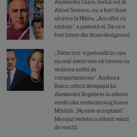
Alexandru Ciucu, fostul soț al
Alinei Sorescu, nu a fost lăsat
să intre la Nibiru. „Am aflat cu
tristețe”, a povestit el. De ce a
fost întors din drum designerul
„Trăim într-o perioadă în care
nu mai avem voie să trecem cu
vederea astfel de
comportamente”. Andreea
Raicu critică derapajul lui
Alexandru Rogobete la adresa
medicului endocrinolog Ioana
Mihăilă: „Nu este acceptabil”.
Mesajul vedetei a stârnit valuri
de reacții