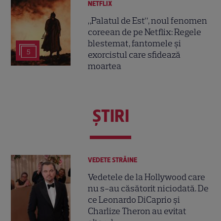
NETFLIX
„Palatul de Est”, noul fenomen
coreean de pe Netflix: Regele
blestemat, fantomele și
5
exorcistul care sfidează
moartea
ŞTIRI
VEDETE STRĂINE
Vedetele de la Hollywood care
nu s-au căsătorit niciodată. De
ce Leonardo DiCaprio și
Charlize Theron au evitat