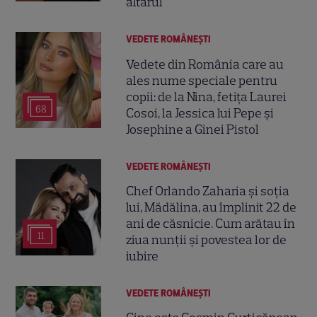
altarul
VEDETE ROMÂNEŞTI
Vedete din România care au
ales nume speciale pentru
copii: de la Nina, fetița Laurei
68
Cosoi, la Jessica lui Pepe și
Josephine a Ginei Pistol
VEDETE ROMÂNEŞTI
Chef Orlando Zaharia și soția
lui, Mădălina, au împlinit 22 de
ani de căsnicie. Cum arătau în
11
ziua nunții și povestea lor de
iubire
VEDETE ROMÂNEŞTI