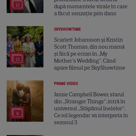
13
după momentele virale în care
a făcut senzație prin dans
SKYSHOWTIME
Scarlett Johansson și Kristin
Scott Thomas, din nou mamă
și fiică pe ecran în „My
13
Mother's Wedding”. Când
apare filmul pe SkyShowtime
PRIME VIDEO
Jamie Campbell Bower, starul
din „Stranger Things”, intră în
universul „Stăpânul Inelelor”.
9
Ce rol legendar va interpreta în
sezonul 3