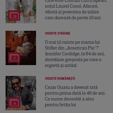
Cine este Cosmin Curticăpean,
soțul Laurei Cosoi. Afaceri,
vârstă și povestea de iubire
29
care durează de peste 10 ani
VEDETE STRĂINE
O mai ții minte pe mama lui
Stifler din „American Pie”?
Jennifer Coolidge, la 64 de ani,
7
dezvăluie greșeala pe care o
regretă și astăzi
VEDETE ROMÂNEŞTI
Cezar Ouatu a devenit tată
pentru prima dată la 46 de ani.
Ce nume deosebit a ales
4
pentru fetița lui