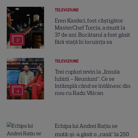
TELEVIZIUNE
Eren Kasikci, fost câștigător
MasterChef Turcia, a murit la
37 de ani. Bucătarul a fost găsit
17
fără viață în locuința sa
TELEVIZIUNE
Trei cupluri revin la „Insula
Iubirii – Reuniuni”. Ce se
întâmplă când se întâlnesc din
4
nou cu Radu Vâlcan
Echipa lui Andrei Rațiu se
mută: și-a găsit o „casă” la 250